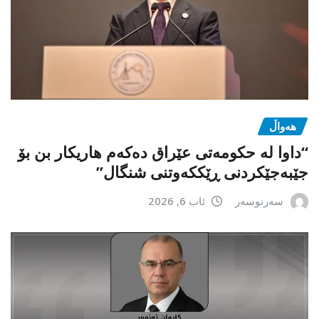
هەواڵ
“داوا لە حكومەتی عێراق دەكەم هاریكار بن بۆ
جێبەجێكردنی ڕێككەوتنی شنگال”
سەرنوسەر
ئاب 6, 2026