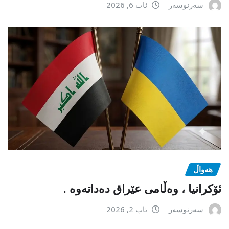
سەرنوسەر
ئاب 6, 2026
هەواڵ
ئۆکرانیا ، وەڵامی عێراق دەداتەوە .
سەرنوسەر
ئاب 2, 2026