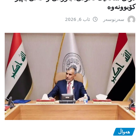
کۆبوونەوە
سەرنوسەر
ئاب 6, 2026
هەواڵ