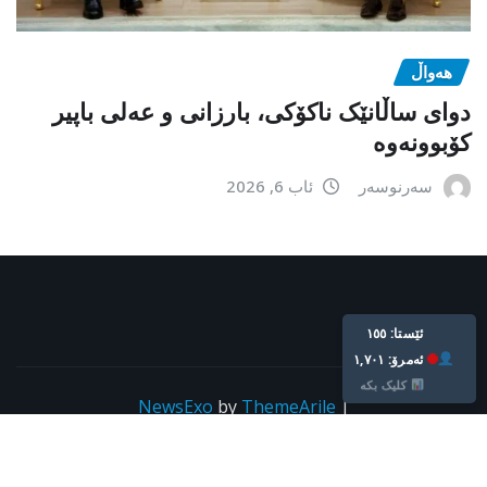
هەواڵ
دوای ساڵانێک ناکۆکی، بارزانی و عەلی باپیر
کۆبوونەوە
سەرنوسەر
ئاب 6, 2026
ئێستا: ١٥٥
ئه‌مرۆ: ١,٧٠١
کلیک بکە
NewsExo
by
ThemeArile
|
Copyright © All rights reserved For kurdpress