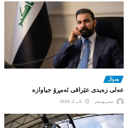
هەواڵ
عەلی زەیدی عێراقی ئەمڕۆ جیاوازە
سەرنوسەر
ئاب 2, 2026