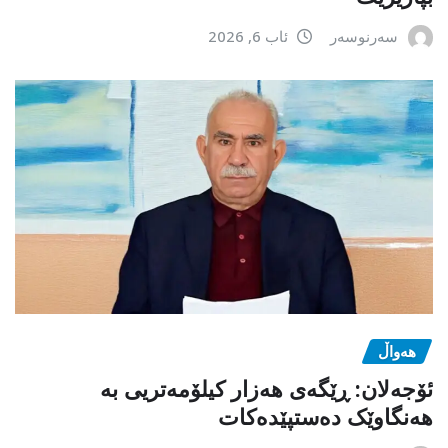
سەرنوسەر
ئاب 6, 2026
هەواڵ
ئۆجەلان: ڕێگەی هەزار کیلۆمەتریی بە
هەنگاوێک دەستپێدەکات