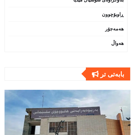
ڕاوبۆچوون
هەمەجۆر
هەواڵ
بابەتى تر