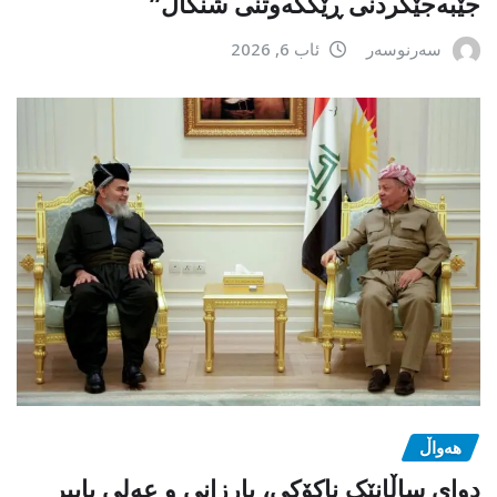
جێبەجێكردنی ڕێككەوتنی شنگال”
سەرنوسەر
ئاب 6, 2026
هەواڵ
دوای ساڵانێک ناکۆکی، بارزانی و عەلی باپیر