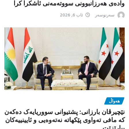
وادەی هەرزانبوونی سووتەمەنی ئاشکرا کرا
سەرنوسەر
ئاب 6, 2026
هەواڵ
نێچیرڤان بارزانی: پشتیوانی سووریایەک دەکەن
کە مافی تەواوی پێکهاتە نەتەوەیی و ئایینییەکان
بپارێزێت