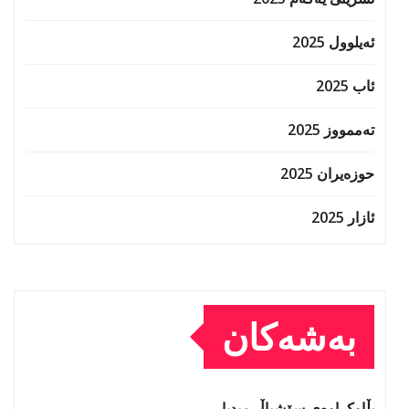
ئەیلوول 2025
ئاب 2025
تەممووز 2025
حوزه‌یران 2025
ئازار 2025
بەشەکان
بڵاوکراوەی سۆشیاڵ میدیا