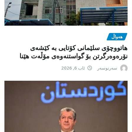
هەواڵ
هاتووچۆی سلێمانی کۆتایی بە کێشەی
نۆرەوەرگرتن بۆ گواستنەوەی مۆڵەت هێنا
سەرنوسەر
ئاب 6, 2026