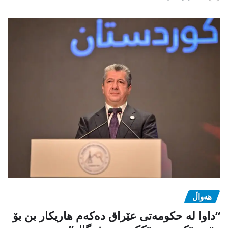
هەواڵ
“داوا لە حكومەتی عێراق دەكەم هاریكار بن بۆ