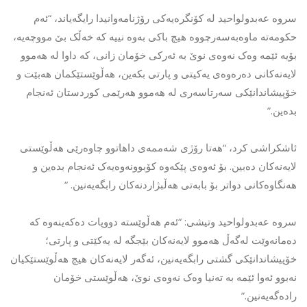
سروە عەبدولواحید لە کۆنگرەیەکی رۆژنامەوانیدا رایگەیاند، “ئەم
حکومەتە ماوەبەسەرچووە هیچ باکی بەوە نییە کە خەڵک بێ مووچەیە،
بۆیە ئێمە وەک نەوەی نوێ بە ئەرکی خۆمان زانی، کە داوا لە هەموو
لایەنەکانی دەرەوەی یەکیتی و پارتی بکەین، هەڵوێستێکمان هەبێت و
خۆپیشاندانێکی سەرتاسەری لە هەموو هەرێمی کوردستان ئەنجام
بدەین.”
ئاشکراشی کرد، “هەتا رۆژی شەممەی داهاتوو چاوەرێی هەڵوێستی
لایەنەکان دەبین. بۆ ئەوەی پێکەوە کۆبوونەوەیەک ئەنجام بدەین و
هەنگاوەکانی دواتر بۆ بابەتی هەڵبژاردنەکان رابگەیەنین. “
سروە عەبدولواحید وتیشی: “ئەم هەڵوێستە دووپات دەکەینەوە کە
دەمانەوێت لەگەڵ هەموو لایەنەکان بێجگە لە یەکێتی و پارتی؛
خۆپیشاندانێکی گشتی رابگەیەنین، ئەگەر لایەنەکان هیچ هەڵوێستێکیان
نەبوو ئەوا ئێمە بە تەنیا وەک نەوەی نوێ، هەڵوێستی خۆمان
رادەگەیەنین.”