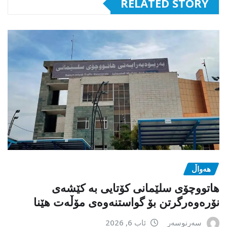
RELATED STORY
هەواڵ
هاتووچۆی سلێمانی کۆتایی بە کێشەی
نۆرەوەرگرتن بۆ گواستنەوەی مۆڵەت هێنا
سەرنوسەر
ئاب 6, 2026