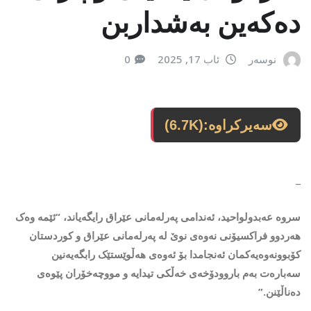
دەکەین بەشداربن
نوسەر
ئاب 17, 2025
0
سەیرکراوە:
(6.7K)
_
سروە عەبدولواحید، ئەندامی پەرلەمانی عێراق رایگەیاند، “ئێمە وەک
هەردوو فراکسیۆنی نەوەی نوێ لە پەرلەمانی عێراق و کوردستان
کۆبوونەوەیەکمان ئەنجامدا بۆ ئەوەی هەڵوێستێک رابگەیەنین
سەبارەت بەم باروودۆخەی خەڵکی تیدایە و مووچەخۆران پێوەی
دەناڵێنن.”