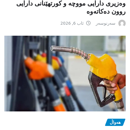
وەزیری دارایی مووچە و کورتهێنانی دارایی
روون دەکاتەوە
سەرنوسەر
ئاب 6, 2026
هەواڵ