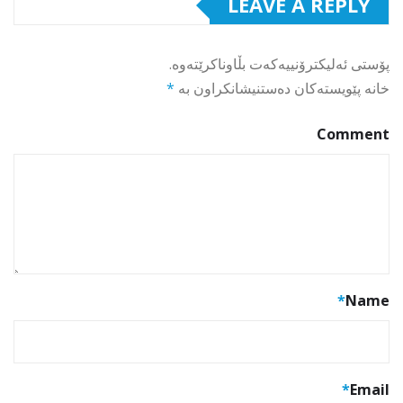
LEAVE A REPLY
پۆستی ئەلیکترۆنییەکەت بڵاوناکرێتەوە.
خانە پێویستەکان دەستنیشانکراون بە
*
Comment
*
Name
*
Email