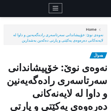
Home
نەوەی نوێ: خۆپیشاندانی سەرتاسەری رادەگەیەنین و داوا لە
لایەنەکانی دەرەوەی یەکێتی و پارتی دەکەین بەشداربن
هەواڵ
نەوەی نوێ: خۆپیشاندانی
سەرتاسەری رادەگەیەنین
و داوا لە لایەنەکانی
دەرەوەی یەکێتی و پارتی