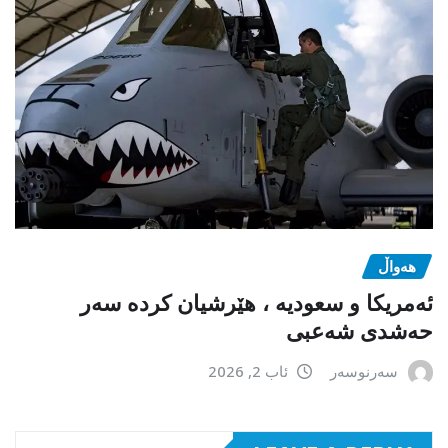
هەواڵ
ئەمریکا و سعودیە ، هێرشیان کردە سەر
حەشدی شەعبی
سەرنوسەر
ئاب 2, 2026