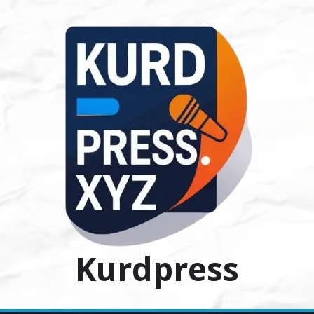
Ski
t
conten
Kurdpress