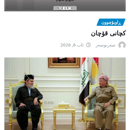
ڕاوبۆچوون
کچانی قۆچان
سەرنوسەر
ئاب 6, 2026