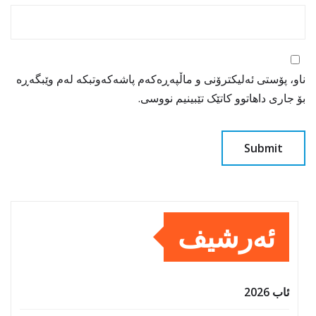
ناو، پۆستی ئەلیکترۆنی و ماڵپەڕەکەم پاشەکەوتبکە لەم وێبگەڕە
بۆ جاری داهاتوو کاتێک تێبینیم نووسی.
ئەرشیف
ئاب 2026