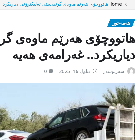
Home
هاتووچۆی هەرێم ماوەی گرێبەستی ئەلیكترۆنی دیاریكرد..
هەمەجۆر
هاتووچۆی هەرێم ماوەی گرێ
دیاریكرد.. غەرامەی هەیە
سەرنوسەر
ئیلول 16, 2025
0