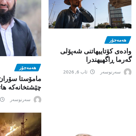
هەمەجۆر
وادەی کۆتاییهاتنی شەپۆلی
گەرما ڕاگهیهندرا
هەمەجۆر
سەرنوسەر
ئاب 6, 2026
مامۆستا سۆران
چێشتخانەكە ها
سەرنوسەر