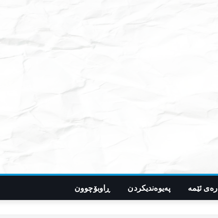
رەی ئێمە
پەیوەندیکردن
ڕاوبۆچوون