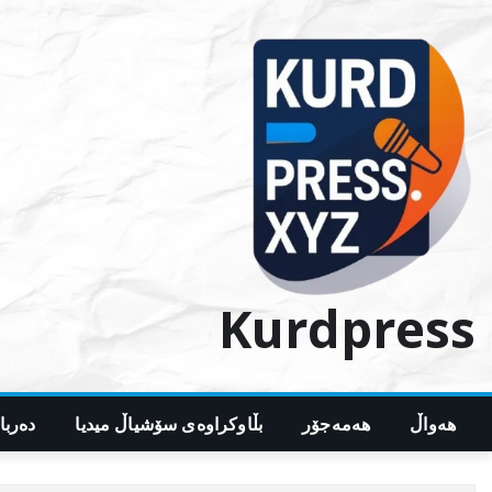
Ski
t
conten
Kurdpress
هەواڵ
هەمەجۆر
بڵاوکراوەی سۆشیاڵ میدیا
دەربا