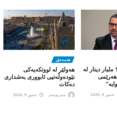
هەمەجۆر
“داواکردنی 120 ملیار دینار لە
ھەولێر لە لووتکەیەکی
 هەرێمی
نێودەوڵەتیی ئابووری بەشداری
ایە”
دەکات
تەموز 9, 2026
سەرنوسەر
تەموز 9, 2026