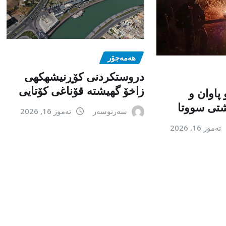
هەمەجۆر
دروستکردنی کۆڕنیشهكهی
زاخۆ گهیشته قۆناغی کۆتایی
 پاوان و
تی سووتا
سەرنوسەر
تەموز 16, 2026
تەموز 16, 2026