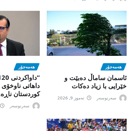
هەمەجۆر
هەمەجۆر
ئاسمان ساماڵ دەبێت و
داهاتی ناوخۆی
خێرایی با زیاد دەکات
کوردستان ناڕەو
سەرنوسەر
تەموز 9, 2026
سەرنوسەر