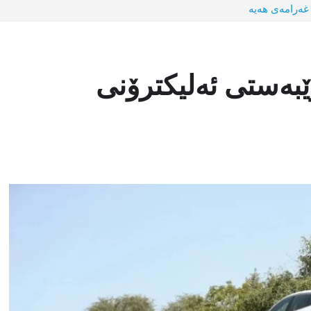
 غەرامەی هەیە
بەستی ئەلیكترۆنی