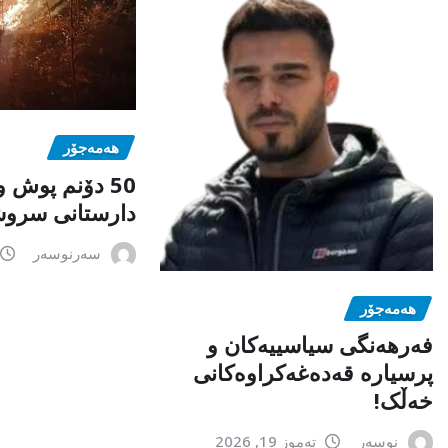
هەمەجۆر
50 دۆنم پوش و
دارستانی سروش
سەرنوسەر
هەمەجۆر
فەرهەنگی سیاسییەکان و
پرسیارە قەدەغەکراوەکانی
خەڵک!
نوسەر
تەموز 19, 2026