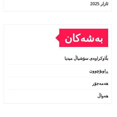
ئازار 2025
بەشەکان
بڵاوکراوەی سۆشیاڵ میدیا
ڕاوبۆچوون
هەمەجۆر
هەواڵ