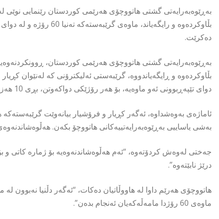
بەڕێوەبەرایەتی گشتی هاتووچۆی هەرێمی کوردستان رێنمایی نوێی لە
دەکرێت.
بەڕێوەبەرایەتی گشتی هاتووچۆی هەرێمی کوردستان، ڕوونکردنەوەیە
دوای تێپەڕبوونی ئەو ماوەیە، بۆ هەر رۆژێکی دواکەوتن، بڕی 10 هەزار دینار سزای بۆ دەکرێت.
بەشی یاساییی بەڕێوەبەرایەتییەکانی هاتووچۆ بکەن. هەڵوەشاندنەوەی گرێبەستەکە لە 
جەختی لەوەش کردۆتەوە، “ئەم هەڵوەشاندنەوەیە بۆ ژمارە کاتی و بۆ 
درێژ نابێتەوە”.
هاتووچۆی هەرێم داوا لە هاووڵاتیان دەکات، “ئەگەر دڵنیا نەبوون لە 
ماوەی 60 رۆژدا مامەڵەکەیان ئەنجام بدەن”.