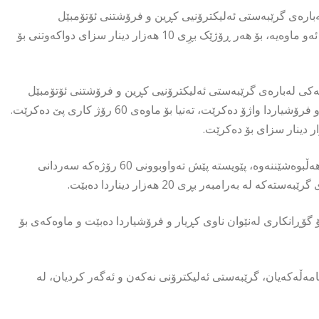
بارەی گرێبەستی ئەلیکترۆنیی کڕین و فرۆشتنی ئۆتۆمبێل
بڵاوکردەوە و رایگەیاند، ماوەی گرێبەستەکە تەنیا 60 رۆژە و لە دوای ئەو ماوەیە، بۆ هەر ڕۆژێک بڕِی 10 هەزار دینار سزای دواکەوتنی بۆ
کی لەبارەی گرێبەستی ئەلیکترۆنیی کڕین و فرۆشتنی ئۆتۆمبێل
بڵاوکردەوە و ڕایگەیاندووە، گرێبەستی ئەلیکترۆنی کە لەنێوان کڕیار و فرۆشیاردا واژۆ دەکرێت، تەنیا بۆ ماوەی 60 رۆژ کاری پێ دەکرێت.
ئاماژەی بەوەشداوە، ئەگەر کڕیار و فرۆشیار بیانەوێت گرێبەستەکە هەڵبوەشێننەوە، پێویستە پێش تەواوبوونی 60 رۆژەکە سەردانی
بەرامبەر بڕی 20 هەزار دیناردا دەبێت.
گۆڕانکاری لەنێوان ناوی کڕیار و فرۆشیاردا دەبێت و ماوەکەی بۆ
مامەڵەکەیان، گرێبەستی ئەلیکترۆنی نەکەن و ئەگەر کردیان، لە