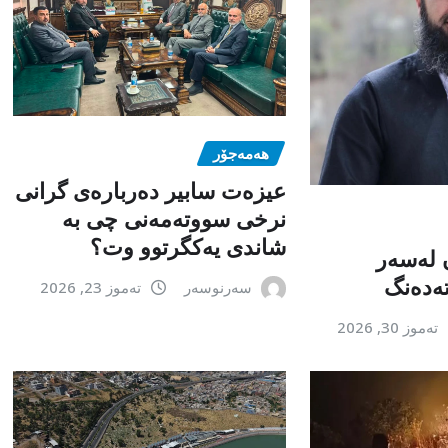
هەمەجۆر
عیزەت سابیر دەربارەی گرانی
نرخی سووتەمەنی چی بە
شاندی یەکگرتوو وت؟
 لەسەر
تەدەنگ
سەرنوسەر
تەموز 23, 2026
تەموز 30, 2026