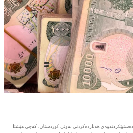
و دەستپێكردنەوەی هەناردەكردنی نەوتی كوردستان، كەچی هێشتا