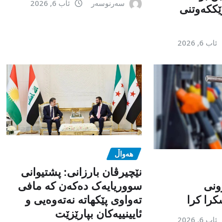
سەرنوسەر
ئاب 6, 2026
ێككەوتنی
ئاب 6, 2026
هەواڵ
نێچیرڤان بارزانی: پشتیوانی
ونی
سووریایەک دەکەن کە مافی
را کرا
تەواوی پێکهاتە نەتەوەیی و
ئایینییەکان بپارێزێت
ئاب 6, 2026