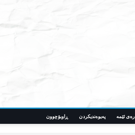
رەی ئێمە
پەیوەندیکردن
ڕاوبۆچوون