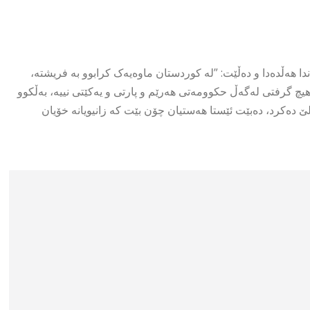
دا هەڵدەدا و دەڵێت: ”لە کوردستان ماوەیەک کرابوو بە فریشتە،
چ گرفتی لەگەڵ حکوومەتی هەرێم و پارتی و یەکێتی نییە، بەڵکوو
ێ دەکرد، دەبێت ئێستا هەستیان چۆن بێت کە زانیویانە خۆیان