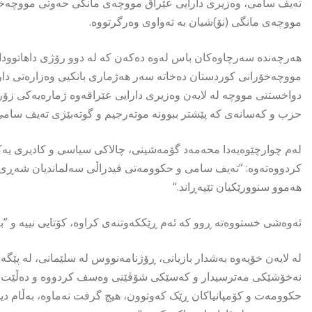
تەیف سامی، وەزیری دارایی عێراق مووچەی مانگی حەوتی مووچەخۆرا
مووچەی مانگی (نۆ)شیان بە تەواوی وەرگرتووە.
هەرچەندە سەرچاوەكان باس لەوە دەكەن كە لە دوو رۆژی داهاتوودا
مووچەخۆرانی كوردستان دەخاتە سەر هەژماری بانكیی وەزارەتی دارای
دواخستنی مووچە لە لایەن وەزیری دارایی عێراقەوە ژمارەیەكی زۆر
حزب و كەسانەی كە پێشتر ببوونە موتەرجیم و گوتەبێژی تەیف سامی، ئ
لەم چوارچێوەیەدا محەمەد گۆمەشینی، چالاكی سیاسی و كادیری یەكێ
كردووەتەوە: ”تەیف سامی و حکوومەتی فیدراڵی سەلماندیان شەڕی
هەموو سنوورێکیان تێپەڕاند.“
ئەوەشی خستووەتە ڕوو كە ئەم ڕێككەوتنەی كراوە، كۆتایی نییە و ”بەغد
لە لایەن خۆیەوە بەشدار بازیانی، ڕۆژنامەنووس لە سلێمانی، لە پێ
نەخۆشێكی مەترسیدار و كەسێكی شۆڤێنی وەسف كردووە و دەڵێت: ”ه
حکوومەت و کۆمپانیاکان ڕێک کەوتوون، هیچ گرفت نەماوە، بەڵام دی