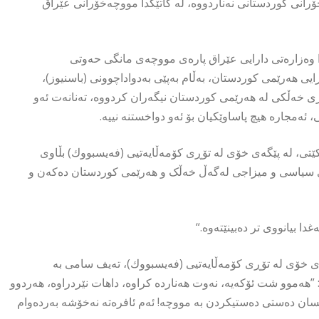
نی كوردستانی نەناردووە، لە كاتێكدا مووچەخۆرانی عێراق
 وەزارەتی دارایی عێراق پارەی مووچەی مانگی حەوتی
ی هەرێمی كوردستان، بەڵام بەپێی بەدواداچوونی (باسنیوز)،
ی خەڵكی لە هەرێمی كوردستان نیگەران كردووە، تەنانەت ئەو
ەمجارە هیچ پاساوێكیان بۆ ئەو دواخستنە نییە.
تی، لە پێگەی خۆی لە تۆڕی كۆمەڵایەتیی (فەیسبووك) بڵاوی
 سیاسی و میزاجی لەگەڵ خەڵک و هەرێمی كوردستان دەکەن و
ا بیانووی تر دەبینێتەوە.“
گەی خۆی لە تۆڕی كۆمەڵایەتیی (فەیسبووك)، تەیف سامی بە
ەموو شت ئۆکەیە، نەوت هەناردە کراوە، داهات نێردراوە، هەردوو
سان دەستی دەستیکردن بە مووچە! ئەم ئافرەتە نەخۆشە بەردەوام