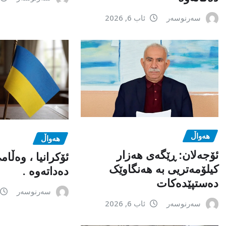
سەرنوسەر
ئاب 6, 2026
هەواڵ
هەواڵ
ئۆجەلان: ڕێگەی هەزار
ئۆکرانیا ، وەڵا
کیلۆمەتریی بە هەنگاوێک
دەداتەوە .
دەستپێدەکات
سەرنوسەر
سەرنوسەر
ئاب 6, 2026