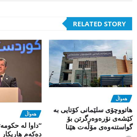
RELATED STORY
هەواڵ
هاتووچۆی سلێمانی کۆتایی بە
هەواڵ
کێشەی نۆرەوەرگرتن بۆ
“داوا لە حكومە
گواستنەوەی مۆڵەت هێنا
دەكەم هاریكار ب