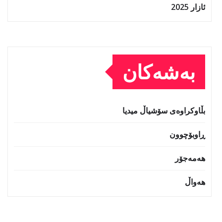
ئازار 2025
بەشەکان
بڵاوکراوەی سۆشیاڵ میدیا
ڕاوبۆچوون
هەمەجۆر
هەواڵ