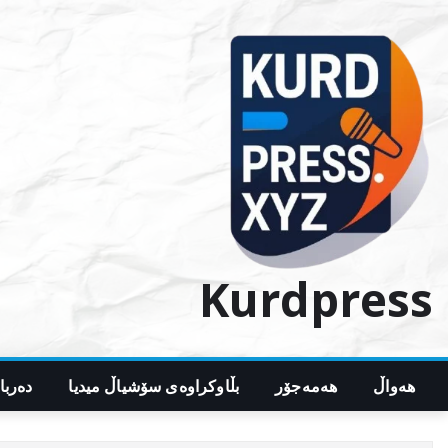
Ski
t
conten
Kurdpress
هەواڵ
هەمەجۆر
بڵاوکراوەی سۆشیاڵ میدیا
دەربا