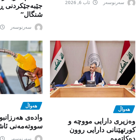
سەرنوسەر
ئاب 6, 2026
جێبەجێكردنی ڕ
شنگال”
سەرنوسەر
هەواڵ
هەواڵ
وادەی هەرزانبو
وەزیری دارایی مووچە و
سووتەمەنی ئاشک
کورتهێنانی دارایی روون
دەکاتەوە
سەرنوسەر