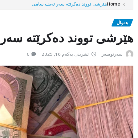
Home
هێرشی تووند دەکرێتە سەر تەیف سامی
هەواڵ
هێرشی تووند دەکرێتە سەر
سەرنوسەر
تشرینی یەکەم 16, 2025
0