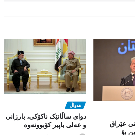
هەواڵ
دوای ساڵانێک ناکۆکی، بارزانی
تی عێراق
و عەلی باپیر کۆبوونەوە
ن بۆ