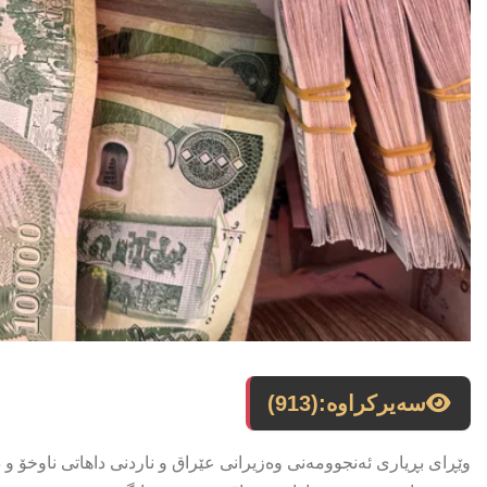
سەیرکراوە:
(913)
وێڕای بڕیاری ئەنجوومەنی وەزیرانی عێراق و ناردنی داهاتی ناوخۆ 