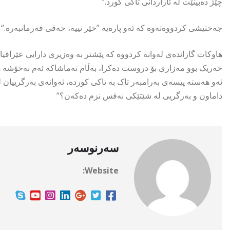
چێژ دەبینێت لە ئازاردانی تاکی کورد.“
جەختیشی كردووەتەوە كە ئەو پارەیە ”خێر نییە، حەقی فەرمانبەرە.“
هاوكات گازاندەی لەوانە كردووە كە پێشتر بە وەزیری دارایی عێراقیان
خەریک بوو مەزاری بۆ دروست دەکرا، بەڵام تەماشاکە ئەم نەخۆشە هی
ئەو هەستە پیسەی بەرامبەر تاک بە تاکی کوردە، ئەوانەی بەرگرییان ل
داماون و بەرگریی لە شێتێکی نەفس نزم دەکەن؟“
سەرنوسەر
Website: