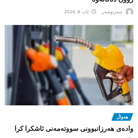
سەرنوسەر
ئاب 6, 2026
هەواڵ
وادەی هەرزانبوونی سووتەمەنی ئاشکرا کرا