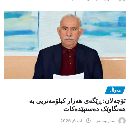
هەواڵ
ئۆجەلان: ڕێگەی هەزار کیلۆمەتریی بە
هەنگاوێک دەستپێدەکات
سەرنوسەر
ئاب 6, 2026