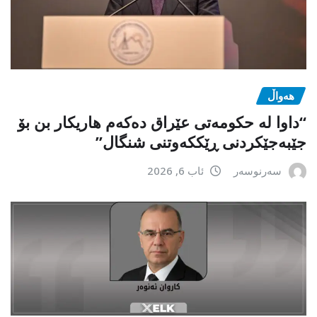
هەواڵ
“داوا لە حكومەتی عێراق دەكەم هاریكار بن بۆ
جێبەجێكردنی ڕێككەوتنی شنگال”
سەرنوسەر
ئاب 6, 2026