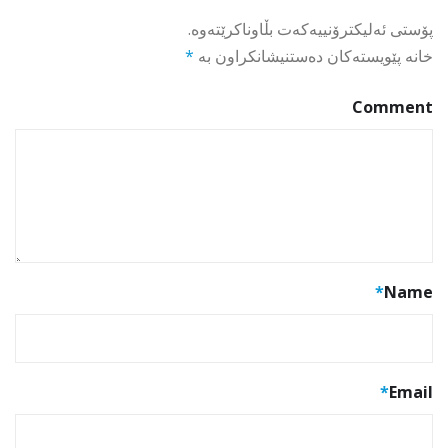
پۆستی ئەلیکترۆنییەکەت بڵاوناکرێتەوە.
خانە پێویستەکان دەستنیشانکراون بە
*
Comment
*
Name
*
Email