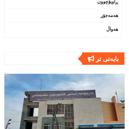
ڕاوبۆچوون
هەمەجۆر
هەواڵ
بابەتى تر