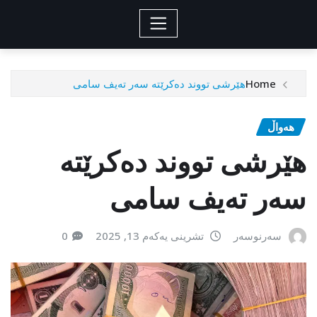
Home
هێرشی تووند دەکرێتە سەر تەیف سامی
هەواڵ
هێرشی تووند دەکرێتە
سەر تەیف سامی
سەرنوسەر
تشرینی یەکەم 13, 2025
0