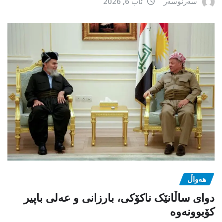
سەرنوسەر
ئاب 6, 2026
هەواڵ
دوای ساڵانێک ناکۆکی، بارزانی و عەلی باپیر
کۆبوونەوە