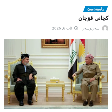
ڕاوبۆچوون
کچانی قۆچان
سەرنوسەر
ئاب 6, 2026