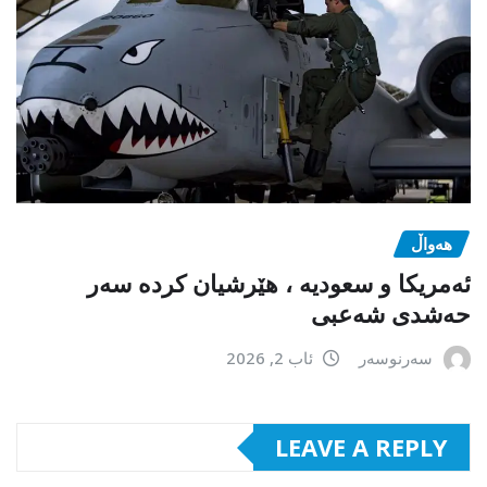
هەواڵ
ئەمریکا و سعودیە ، هێرشیان کردە سەر
حەشدی شەعبی
سەرنوسەر
ئاب 2, 2026
LEAVE A REPLY