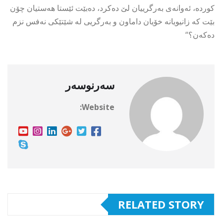
کوردە، ئەوانەی بەرگرییان لێ دەکرد، دەبێت ئێستا هەستیان چۆن
بێت کە زانیویانە خۆیان داماون و بەرگریی لە شێتێکی نەفس نزم
دەکەن؟“
سەرنوسەر
Website:
RELATED STORY