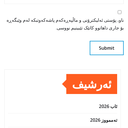
ناو، پۆستی ئەلیکترۆنی و ماڵپەڕەکەم پاشەکەوتبکە لەم وێبگەڕە
بۆ جاری داهاتوو کاتێک تێبینیم نووسی.
ئەرشیف
ئاب 2026
تەممووز 2026