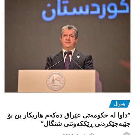
هەواڵ
“داوا لە حكومەتی عێراق دەكەم هاریكار بن بۆ
جێبەجێكردنی ڕێككەوتنی شنگال”