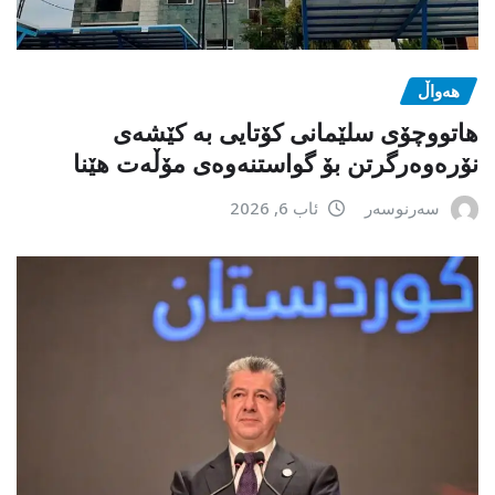
هەواڵ
هاتووچۆی سلێمانی کۆتایی بە کێشەی
نۆرەوەرگرتن بۆ گواستنەوەی مۆڵەت هێنا
سەرنوسەر
ئاب 6, 2026