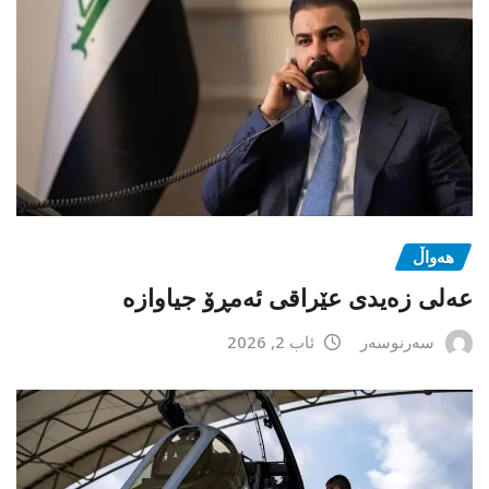
هەواڵ
عەلی زەیدی عێراقی ئەمڕۆ جیاوازە
سەرنوسەر
ئاب 2, 2026