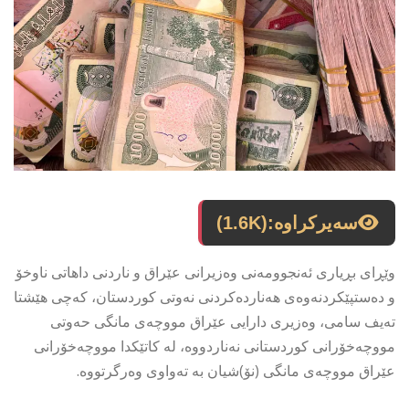
سەیرکراوە:
(1.6K)
وێڕای بڕیاری ئەنجوومەنی وەزیرانی عێراق و ناردنی داهاتی ناوخۆ
و دەستپێكردنەوەی هەناردەكردنی نەوتی كوردستان، كەچی هێشتا
تەیف سامی، وەزیری دارایی عێراق مووچەی مانگی حەوتی
مووچەخۆرانی كوردستانی نەناردووە، لە كاتێكدا مووچەخۆرانی
عێراق مووچەی مانگی (نۆ)شیان بە تەواوی وەرگرتووە.