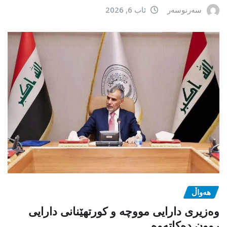
سەرنوسەر
ئاب 6, 2026
هەواڵ
وەزیری دارایی مووچە و کورتهێنانی دارایی
روون دەکاتەوە