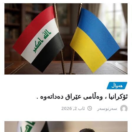
هەواڵ
ئۆکرانیا ، وەڵامی عێراق دەداتەوە .
سەرنوسەر
ئاب 2, 2026