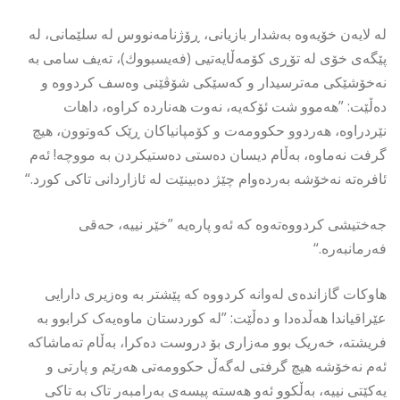
لە لایەن خۆیەوە بەشدار بازیانی، ڕۆژنامەنووس لە سلێمانی، لە
پێگەی خۆی لە تۆڕی كۆمەڵایەتیی (فەیسبووك)، تەیف سامی بە
نەخۆشێكی مەترسیدار و كەسێكی شۆڤێنی وەسف كردووە و
دەڵێت: ”هەموو شت ئۆکەیە، نەوت هەناردە کراوە، داهات
نێردراوە، هەردوو حکوومەت و کۆمپانیاکان ڕێک کەوتوون، هیچ
گرفت نەماوە، بەڵام دیسان دەستی دەستیکردن بە مووچە! ئەم
ئافرەتە نەخۆشە بەردەوام چێژ دەبینێت لە ئازاردانی تاکی کورد.“
جەختیشی كردووەتەوە كە ئەو پارەیە ”خێر نییە، حەقی
فەرمانبەرە.“
هاوكات گازاندەی لەوانە كردووە كە پێشتر بە وەزیری دارایی
عێراقیاندا هەڵدەدا و دەڵێت: ”لە کوردستان ماوەیەک کرابوو بە
فریشتە، خەریک بوو مەزاری بۆ دروست دەکرا، بەڵام تەماشاکە
ئەم نەخۆشە هیچ گرفتی لەگەڵ حکوومەتی هەرێم و پارتی و
یەکێتی نییە، بەڵکوو ئەو هەستە پیسەی بەرامبەر تاک بە تاکی