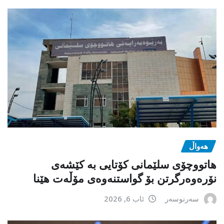
هەواڵ
هاتووچۆی سلێمانی کۆتایی بە کێشەی
نۆرەوەرگرتن بۆ گواستنەوەی مۆڵەت هێنا
سەرنوسەر
ئاب 6, 2026