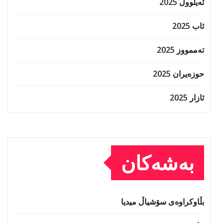
ئەیلوول 2025
ئاب 2025
تەممووز 2025
حوزه‌یران 2025
ئازار 2025
بەشەکان
بڵاوکراوەی سۆشیاڵ میدیا