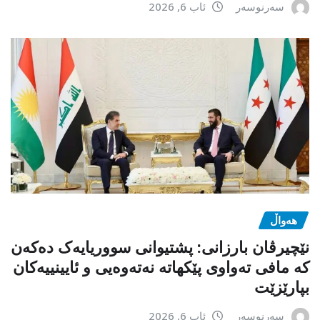
سەرنوسەر
ئاب 6, 2026
هەواڵ
نێچیرڤان بارزانی: پشتیوانی سووریایەک دەکەن
کە مافی تەواوی پێکهاتە نەتەوەیی و ئایینییەکان
بپارێزێت
سەرنوسەر
ئاب 6, 2026