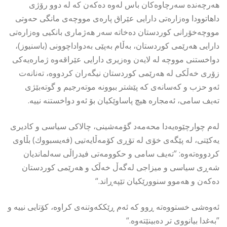
هەرچەندە سەرچاوەكان باس لەوە دەكەن كە لە دوو رۆژی
داهاتوودا وەزارەتی دارایی عێراق پارەی مووچەی مانگی حەوتی
مووچەخۆرانی كوردستان دەخاتە سەر هەژماری بانكیی وەزارەتی
دارایی هەرێمی كوردستان، بەڵام بەپێی بەدواداچوونی (باسنیوز)،
دواخستنی مووچە لە لایەن وەزیری دارایی عێراقەوە ژمارەیەكی
زۆری خەڵكی لە هەرێمی كوردستان نیگەران كردووە، تەنانەت
ئەو حزب و كەسانەی كە پێشتر ببوونە موتەرجیم و گوتەبێژی
تەیف سامی، ئەمجارە هیچ پاساوێكیان بۆ ئەو دواخستنە نییە.
لەم چوارچێوەیەدا محەمەد گۆمەشینی، چالاكی سیاسی و كادیری
یەكێتی، لە پێگەی خۆی لە تۆڕی كۆمەڵایەتیی (فەیسبووك) بڵاوی
كردووەتەوە: ”تەیف سامی و حکوومەتی فیدراڵی سەلماندیان
شەڕی سیاسی و میزاجی لەگەڵ خەڵک و هەرێمی كوردستان
دەکەن و هەموو سنوورێکیان تێپەڕاند.“
ئەوەشی خستووەتە ڕوو كە ئەم ڕێككەوتنەی كراوە، كۆتایی نییە و
”بەغدا بیانووی تر دەبینێتەوە.“