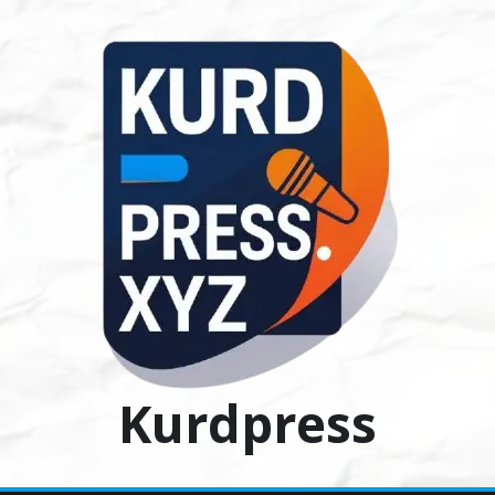
Ski
t
conten
Kurdpress