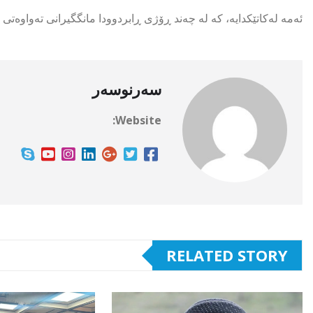
ئەمە لەكاتێكدایە، كە لە چەند ڕۆژی ڕابردوودا مانگگیرانی تەواوەتی ڕوویدا و لە
سەرنوسەر
Website:
RELATED STORY