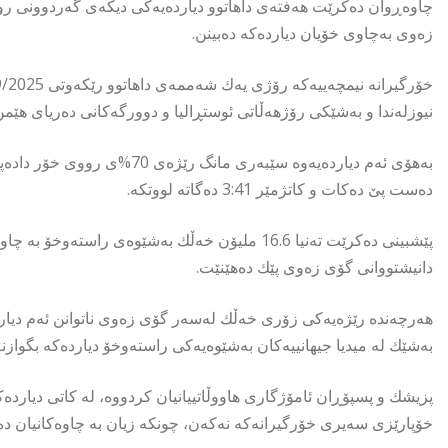
چاوەڕوان دەكرێت هەفتەی داهاتوو دیاردەیەكی دیكەی گەردوونی روو
زەوی بەچاوی خۆیان دیاردەكە دەبینن.
نیوزلەندا و بەشێكی رۆژهەڵاتی ئوستڕالیا و دوورگەكانی دەریای هێم
دەست پێ دەكات و كاتژمێر 3:41 دەگاتە لووتكە.
دانیشتووانی گۆی زەوی پێك دەهێنێت.
هەرچەندە رێژەیەكی زۆری خەڵك لەسەر گۆی زەوی ناتوانن ئەم دیاردە
بەشێك لە میدیا جیهانییەكان بەشێوەیەكی راستەوخۆ دیاردەكە بگوازنە
پزیشك و پسپۆڕان ئامۆژگاری هاووڵاتییانیان كردووە، لە كاتی دیاردە
خۆپارێزی سەیری خۆرگیرانەكە نەكەن، چونكە زیان بە چاوەكانیان دە