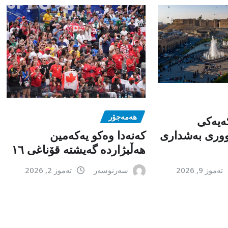
هەمەجۆر
کەیەکی
بووری بەشداری
کەنەدا وەکو یەکەمین
ھەڵبژاردە گەیشتە قۆناغی ١٦
تەموز 9, 2026
سەرنوسەر
تەموز 2, 2026