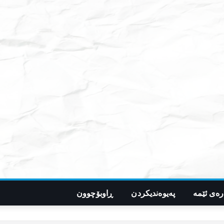
رەی ئێمە
پەیوەندیکردن
ڕاوبۆچوون