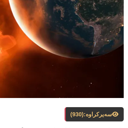
سەیرکراوە:
(930)