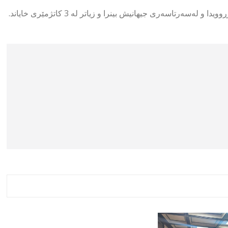
سەرتاسەری جیهانیش بینرا و زیاتر لە 3 كاتژمێری خایاند.