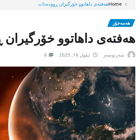
Home
هەفتەی داهاتوو خۆرگیران ڕوودەدات
هەمەجۆر
هەفتەی داهاتوو خۆرگیران 
سەرنوسەر
ئیلول 16, 2025
0