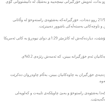
 بدات، ئەویش خۆرگیرانی نیمچەییە و بەشێك لە دانیشتووانی گۆی
خۆرگیرانە نیمچەییەكە رۆژی یەك شەممەی داهاتوو رێكەوتی 21/9/2025 روو دەدات، خۆرگیرانەكە بەشێوەی راستەوخۆ لە وڵاتانی
ن و ناوچەكانی بەستەڵەكی باشوور دەبینرێت.
بەهۆی ئەم دیاردەیەوە سێبەری مانگ رێژەی 70%ی رووی خۆر دادەپۆشێت، دیاردەكەش لە كاتژمێر 1:29ی دوای نیوەڕۆ بە كاتی ئەمریكا
پێشبینی دەكرێت تەنیا 16.6 ملیۆن خەڵك بەشێوەی راستەوخۆ بە چاوەكانیان ئەم خۆرگیرانە ببینن، كە ئەمەش رێژەی 0.2%ی
یەی خۆرگیران بە چاوەكانیان ببینن، بەڵام چاوەڕوان دەكرێت
وە.
كەدا بەشێوەی راستوخۆ و بەبێ چاویلكەی تایبەت و كەلوپەلی
گەیەنێت.