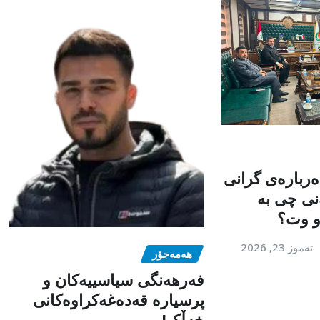
ربارەی گرانی
ی چی بە
و وت؟
تەموز 23, 2026
هەمەجۆر
فەرهەنگی سیاسییەکان و
پرسیارە قەدەغەکراوەکانی
خەڵک!