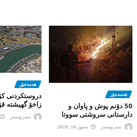
هەمەجۆر
دروستکردنی ک
هەمەجۆر
زاخۆ گهیشته قۆ
50 دۆنم پوش و پاوان و
دارستانی سروشتی سووتا
سەرنوسەر
سەرنوسەر
تەموز 16, 2026