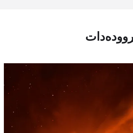
ڕوودەدات