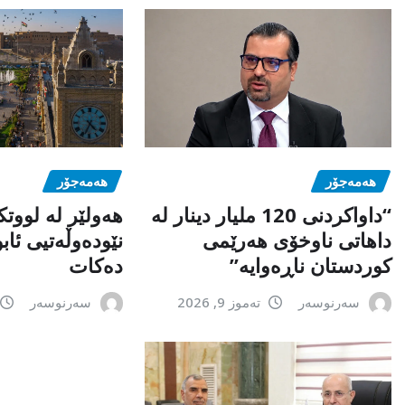
هەمەجۆر
هەمەجۆر
“داواکردنی 120 ملیار دینار لە
ھەولێر لە لووت
داهاتی ناوخۆی هەرێمی
نێودەوڵەتیی ئا
کوردستان ناڕەوایە”
دەکات
سەرنوسەر
تەموز 9, 2026
سەرنوسەر