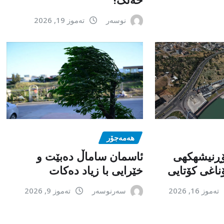
نوسەر
تەموز 19, 2026
هەمەجۆر
ۆڕنیشهكهی
ئاسمان ساماڵ دەبێت و
ناغی کۆتایی
خێرایی با زیاد دەکات
تەموز 16, 2026
سەرنوسەر
تەموز 9, 2026