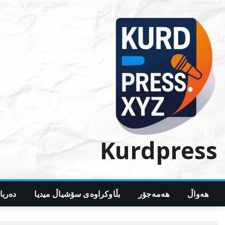
Ski
t
conten
Kurdpress
هەواڵ
هەمەجۆر
بڵاوکراوەی سۆشیاڵ میدیا
دەربا