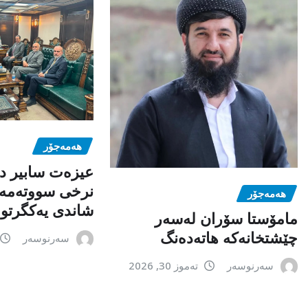
هەمەجۆر
عیزەت سابیر دە
نرخی سووتەمەن
هەمەجۆر
شاندی یەکگرتو
مامۆستا سۆران لەسەر
چێشتخانەكە هاتەدەنگ
سەرنوسەر
سەرنوسەر
تەموز 30, 2026