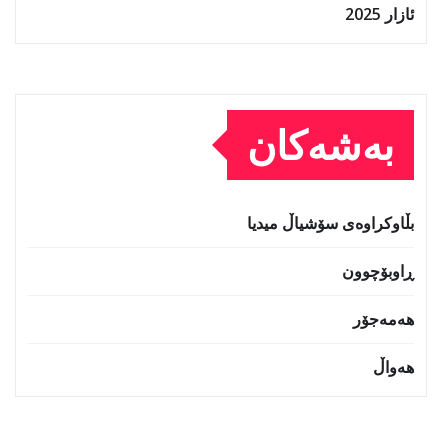
ئازار 2025
بەشەکان
بڵاوکراوەی سۆشیاڵ میدیا
ڕاوبۆچوون
هەمەجۆر
هەواڵ