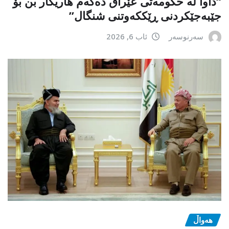
“داوا لە حكومەتی عێراق دەكەم هاریكار بن بۆ
جێبەجێكردنی ڕێككەوتنی شنگال”
سەرنوسەر
ئاب 6, 2026
هەواڵ