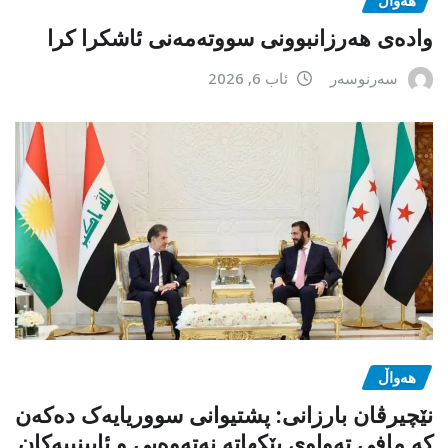
وادەی هەرزانبوونی سووتەمەنی ئاشکرا کرا
سەرنوسەر
ئاب 6, 2026
هەواڵ
نێچیرڤان بارزانی: پشتیوانی سووریایەک دەکەن
کە مافی تەواوی پێکهاتە نەتەوەیی و ئایینییەکان