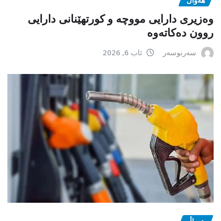
هەواڵ
وەزیری دارایی مووچە و کورتهێنانی دارایی
روون دەکاتەوە
سەرنوسەر
ئاب 6, 2026
هەواڵ