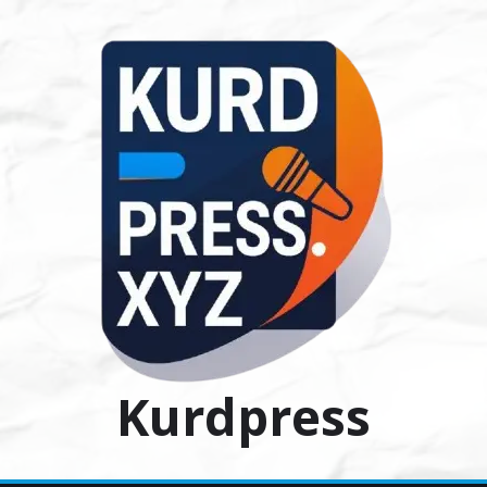
Ski
t
conten
Kurdpress