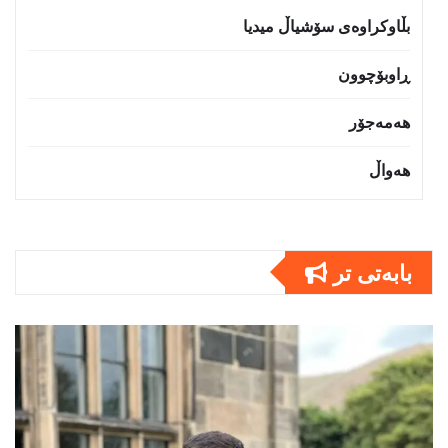
بڵاوکراوەی سۆشیاڵ میدیا
ڕاوبۆچوون
هەمەجۆر
هەواڵ
بابەتى تر