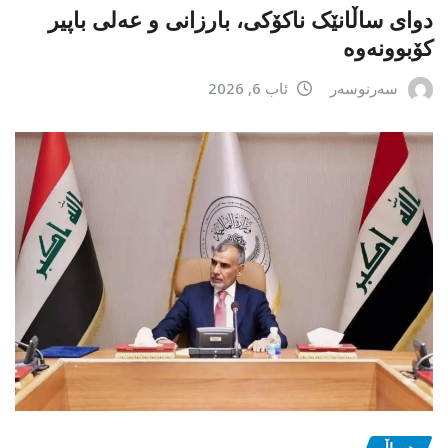
دوای ساڵانێک ناکۆکی، بارزانی و عەلی باپیر
کۆبوونەوە
سەرنوسەر
ئاب 6, 2026