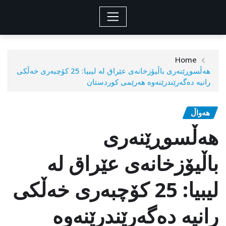
Home
هەڵسوڕێنەری باڵیۆزخانەی عێراق لە لیبیا: 25 کۆچبەری خەڵکی
رانیە دەگەرێندرێنەوە هەرێمی کوردستان
هەواڵ
هەڵسوڕێنەری
باڵیۆزخانەی عێراق لە
لیبیا: 25 کۆچبەری خەڵکی
رانیە دەگەرێندرێنەوە