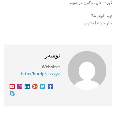
کوردستان دەگەڕێندرێنەوە.
ئهم بابهته 24
جار خوێنراوهتهوه
نوسەر
Website:
http://kurdpress.xyz