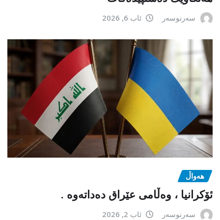
سەرنوسەر
ئاب 6, 2026
هەواڵ
ئۆکرانیا ، وەڵامی عێراق دەداتەوە .
سەرنوسەر
ئاب 2, 2026