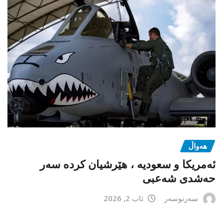
هەواڵ
ئەمریکا و سعودیە ، هێرشیان کردە سەر
حەشدی شەعبی
سەرنوسەر
ئاب 2, 2026