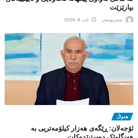
بپارێزێت
سەرنوسەر
ئاب 6, 2026
هەواڵ
ئۆجەلان: ڕێگەی هەزار کیلۆمەتریی بە
هەنگاوێک دەستپێدەکات