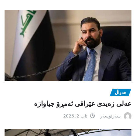
هەواڵ
عەلی زەیدی عێراقی ئەمڕۆ جیاوازە
سەرنوسەر
ئاب 2, 2026