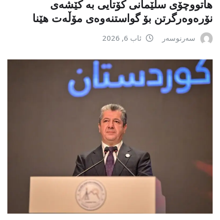
هاتووچۆی سلێمانی کۆتایی بە کێشەی
نۆرەوەرگرتن بۆ گواستنەوەی مۆڵەت هێنا
سەرنوسەر
ئاب 6, 2026