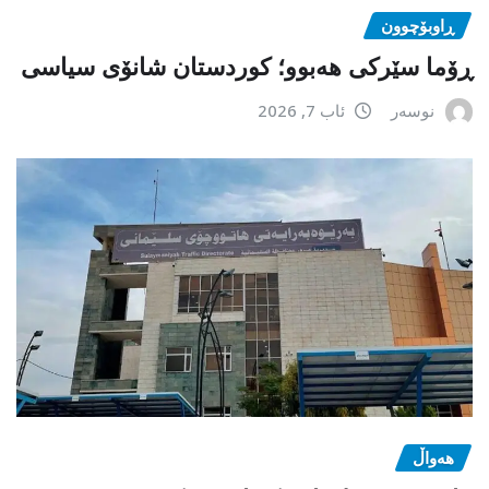
ڕاوبۆچوون
ڕۆما سێرکی هەبوو؛ کوردستان شانۆی سیاسی
نوسەر
ئاب 7, 2026
هەواڵ