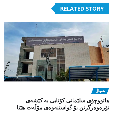
RELATED STORY
هەواڵ
هاتووچۆی سلێمانی کۆتایی بە کێشەی
نۆرەوەرگرتن بۆ گواستنەوەی مۆڵەت هێنا