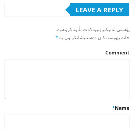
LEAVE A REPLY
پۆستی ئەلیکترۆنییەکەت بڵاوناکرێتەوە.
خانە پێویستەکان دەستنیشانکراون بە
*
Comment
*
Name