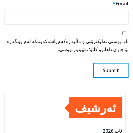
*
Email
ناو، پۆستی ئەلیکترۆنی و ماڵپەڕەکەم پاشەکەوتبکە لەم وێبگەڕە
بۆ جاری داهاتوو کاتێک تێبینیم نووسی.
ئەرشیف
ئاب 2026