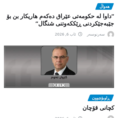
هەواڵ
“داوا لە حكومەتی عێراق دەكەم هاریكار بن بۆ
جێبەجێكردنی ڕێككەوتنی شنگال”
سەرنوسەر
ئاب 6, 2026
ڕاوبۆچوون
کچانی قۆچان