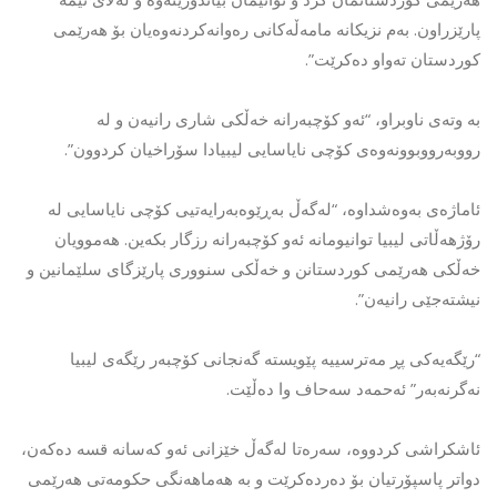
پارێزراون. بەم نزیکانە مامەڵەکانی رەوانەکردنەوەیان بۆ هەرێمی
کوردستان تەواو دەکرێت”.
بە وتەی ناوبراو، “ئەو کۆچبەرانە خەڵکی شاری رانیەن و لە
رووبەرووبوونەوەی کۆچی نایاسایی لیبیادا سۆراخیان کردوون”.
ئاماژەی بەوەشداوە، “لەگەڵ بەڕێوەبەرایەتیی کۆچی نایاسایی لە
رۆژهەڵاتی لیبیا توانیومانە ئەو کۆچبەرانە رزگار بکەین. هەموویان
خەڵکی هەرێمی کوردستانن و خەڵکی سنووری پارێزگای سلێمانین و
نیشتەجێی رانیەن”.
“رێگەیەکی پڕ مەترسییە پێویستە گەنجانی کۆچبەر رێگەی لیبیا
نەگرنەبەر” ئەحمەد سەحاف وا دەڵێت.
ئاشکراشی کردووە، سەرەتا لەگەڵ خێزانی ئەو کەسانە قسە دەکەن،
دواتر پاسپۆرتیان بۆ دەردەکرێت و بە هەماهەنگی حکومەتی هەرێمی