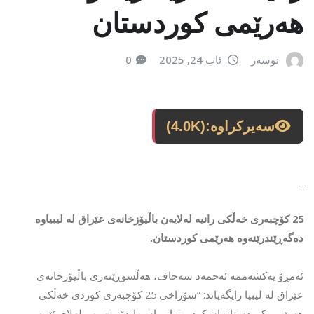
هەرێمی کوردستان
نوسەر
ئاب 24, 2025
0
سەیرکراوە:
(4.0K)
_
25 کۆچبەری خەڵکی رانیە لەلایەن باڵیۆزخانەی عێراق لە لیبیاوە
دەگەڕێندرێنەوە هەرێمی کوردستان.
ئەمڕۆ یەکشەممە ئەحمەد سەحاف، هەڵسوڕێنەری باڵیۆزخانەی
عێراق لە لیبیا رایگەیاند: “سۆراخی 25 کۆچبەری کوردی خەڵکی
هەرێمی کوردستانمان کرد و توانیمان بیاندۆزینەوە و لەلای ئێمە