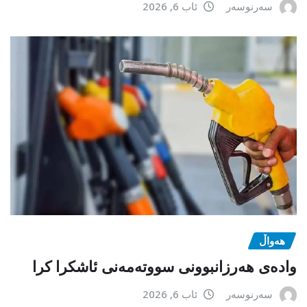
سەرنوسەر
ئاب 6, 2026
هەواڵ
وادەی هەرزانبوونی سووتەمەنی ئاشکرا کرا
سەرنوسەر
ئاب 6, 2026