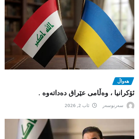
هەواڵ
ئۆکرانیا ، وەڵامی عێراق دەداتەوە .
سەرنوسەر
ئاب 2, 2026