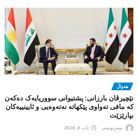
هەواڵ
نێچیرڤان بارزانی: پشتیوانی سووریایەک دەکەن
کە مافی تەواوی پێکهاتە نەتەوەیی و ئایینییەکان
بپارێزێت
سەرنوسەر
ئاب 6, 2026