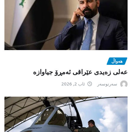
هەواڵ
عەلی زەیدی عێراقی ئەمڕۆ جیاوازە
سەرنوسەر
ئاب 2, 2026