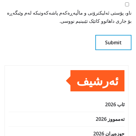
ناو، پۆستی ئەلیکترۆنی و ماڵپەڕەکەم پاشەکەوتبکە لەم وێبگەڕە
بۆ جاری داهاتوو کاتێک تێبینیم نووسی.
ئەرشیف
ئاب 2026
تەممووز 2026
حوزه‌یران 2026