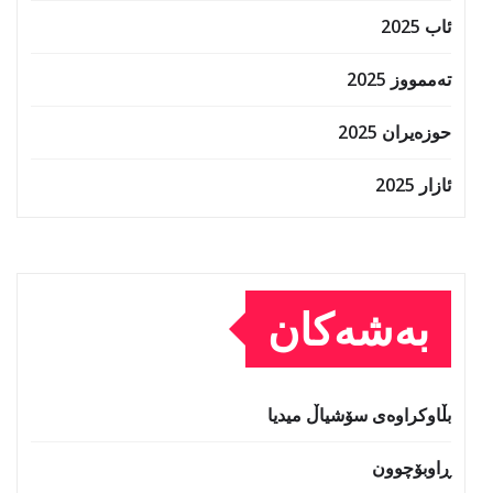
ئاب 2025
تەممووز 2025
حوزه‌یران 2025
ئازار 2025
بەشەکان
بڵاوکراوەی سۆشیاڵ میدیا
ڕاوبۆچوون