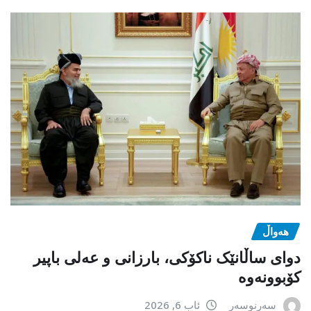
هەواڵ
دوای ساڵانێک ناکۆکی، بارزانی و عەلی باپیر
کۆبوونەوە
سەرنوسەر
ئاب 6, 2026