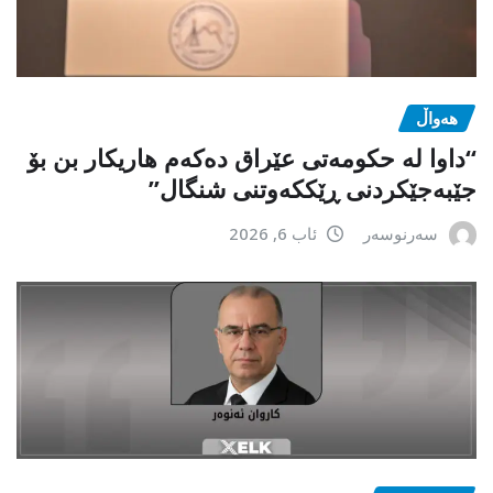
هەواڵ
“داوا لە حكومەتی عێراق دەكەم هاریكار بن بۆ
جێبەجێكردنی ڕێككەوتنی شنگال”
سەرنوسەر
ئاب 6, 2026