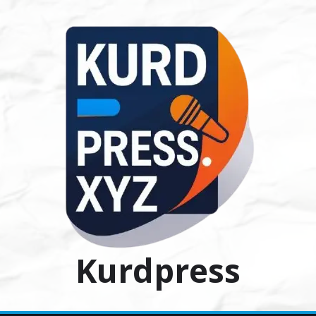
Ski
t
conten
Kurdpress