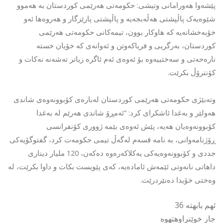
پێشەوا هەورامانی وتیشی: حکومەتی هەرێمی کوردستان بە هەموو
شێوەیەک پاڵپشتی هەڵەبجەیە و پاڵپشتی پارێزگار و هەروەها ئەو
خۆبەخشانەیە کە هاوکار بوون، تیمەکانی حکومەتی هەرێمی
کوردستان، بەرگریی و فریاکەوتن و ئەوانەی کە خۆیان خستە
نارەحەتی و سەختییەوە بۆ ئەوەی ئەم ئاگرە زیاتر تەشەنە نەکات و
کۆنترۆڵ بکرێت.
وتەبێژی حکومەتی هەرێمی کوردستان لەبارەی کۆبوونەوەی شاندی
هەولێر و بەغدا ئاشکرای کرد: “ئەمڕۆ شاندی هەرێم لە بەغدا
کۆبوونەوەیان هەیە، پێش ئەوەی بێمە ژووری کۆنفرانسی
ڕۆژنامەوانی، بە نامە قسەم لەگەڵ تیمی حکومەت کرد، گفتوگۆیەکی
جددی و کۆبوونەوەیەکی یەکلاکەرەوە دەکەن، 120 ملیار دیناری
داهاتی نانەوتی ئێمەش ئامادەیە، کەی پێویست بکات و داوا بکرێت، لە
وەختی خۆیدا دەنێردرێت.
ئهم بابهته 36
جار خوێنراوهتهوه