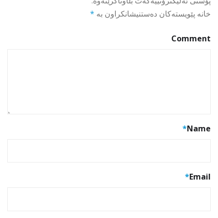
پۆستی ئەلیکترۆنییەکەت بڵاوناکرێتەوە.
خانە پێویستەکان دەستنیشانکراون بە
*
Comment
*
Name
*
Email