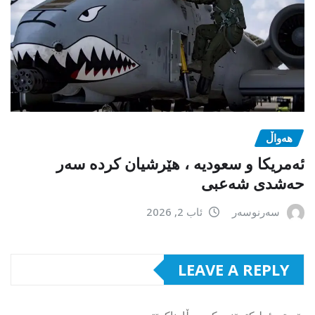
هەواڵ
ئەمریکا و سعودیە ، هێرشیان کردە سەر
حەشدی شەعبی
سەرنوسەر
ئاب 2, 2026
LEAVE A REPLY