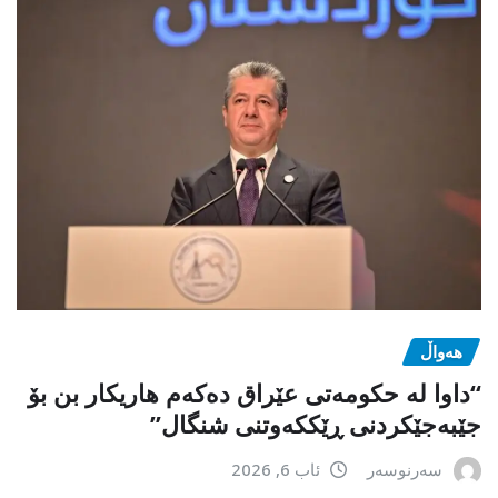
هەواڵ
“داوا لە حكومەتی عێراق دەكەم هاریكار بن بۆ
جێبەجێكردنی ڕێككەوتنی شنگال”
سەرنوسەر
ئاب 6, 2026