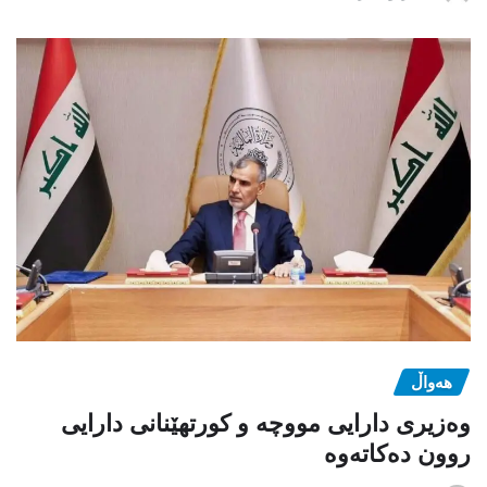
هەواڵ
وەزیری دارایی مووچە و کورتهێنانی دارایی
روون دەکاتەوە