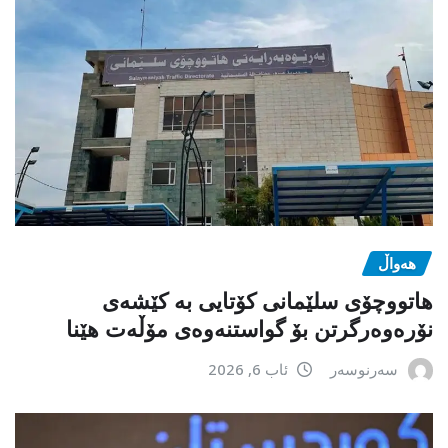
هەواڵ
هاتووچۆی سلێمانی کۆتایی بە کێشەی
نۆرەوەرگرتن بۆ گواستنەوەی مۆڵەت هێنا
سەرنوسەر
ئاب 6, 2026