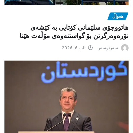
هەواڵ
هاتووچۆی سلێمانی کۆتایی بە کێشەی
نۆرەوەرگرتن بۆ گواستنەوەی مۆڵەت هێنا
سەرنوسەر
ئاب 6, 2026