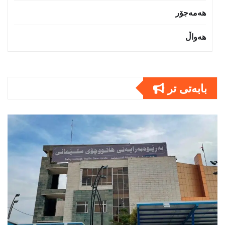
هەمەجۆر
هەواڵ
بابەتى تر