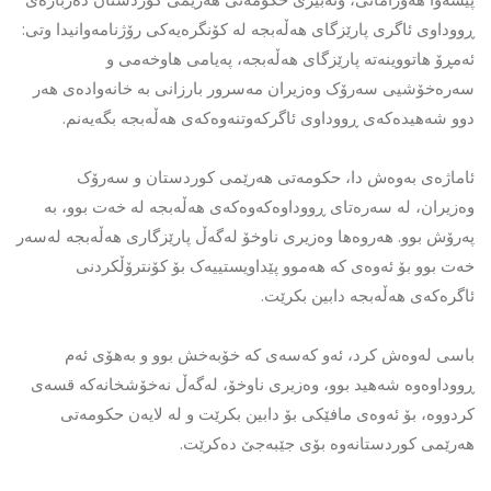
ڕووداوی ئاگری پارێزگای هەڵەبجە لە کۆنگرەیەکی رۆژنامەوانیدا وتی:
ئەمڕۆ هاتووینەتە پارێزگای هەڵەبجە، پەیامی هاوخەمی و
سەرەخۆشیی سەرۆک وەزیران مەسرور بارزانی بە خانەوادەی هەر
دوو شەهیدەکەی ڕووداوی ئاگرکەوتنەوەکەی هەڵەبجە بگەیەنم.
ئاماژەی بەوەش دا، حکومەتی هەرێمی کوردستان و سەرۆک
وەزیران، لە سەرەتای ڕووداوەکەوەکەی هەڵەبجە لە خەت بوو، بە
پەرۆش بوو. هەروەها وەزیری ناوخۆ لەگەڵ پارێزگاری هەڵەبجە لەسەر
خەت بوو بۆ ئەوەی کە هەموو پێداویستییەک بۆ کۆنترۆڵکردنی
ئاگرەکەی هەڵەبجە دابین بکرێت.
باسی لەوەش کرد، ئەو کەسەی کە خۆبەخش بوو و بەهۆی ئەم
ڕووداوەوە شەهید بوو، وەزیری ناوخۆ، لەگەڵ نەخۆشخانەکە قسەی
کردووە، بۆ ئەوەی مافێکی بۆ دابین بکرێت و لە لایەن حکومەتی
هەرێمی کوردستانەوە بۆی جێبەجێ دەکرێت.