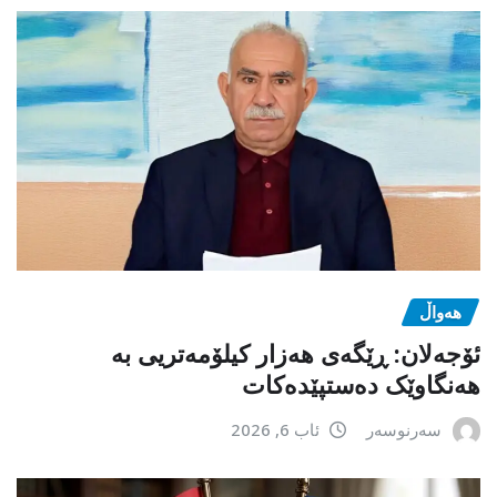
هەواڵ
ئۆجەلان: ڕێگەی هەزار کیلۆمەتریی بە
هەنگاوێک دەستپێدەکات
سەرنوسەر
ئاب 6, 2026