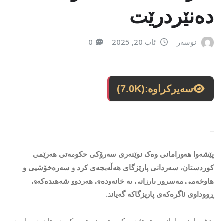
دەنێردرێت
نوسەر
ئاب 20, 2025
0
سەیرکراوە:
(7.0K)
_
پێشەوا هەورامانی وەک نوێنەری سەرۆکی حکومەتی هەرێمی
کوردستان، سەردانی پارێزگای هەڵەبجەی کرد و سەرەخۆشیی و
هاوخەمی مەسرور بارزانی بە خانەودەی هەردوو شەهیدەکەی
ڕووداوی ئاگرەکەی پاریزگاکە گەیاند.
پێشەوا هەورامانی، وتەبێژی حکومەتی هەرێمی کوردستان دەربارەی