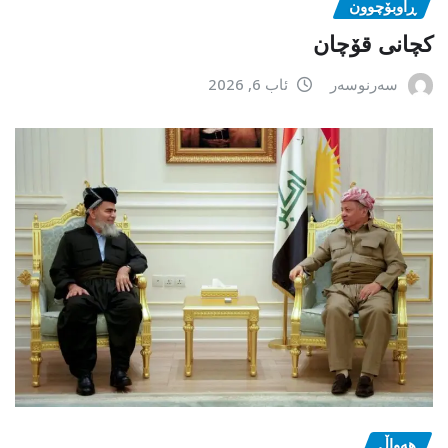
ڕاوبۆچوون
کچانی قۆچان
سەرنوسەر
ئاب 6, 2026
هەواڵ