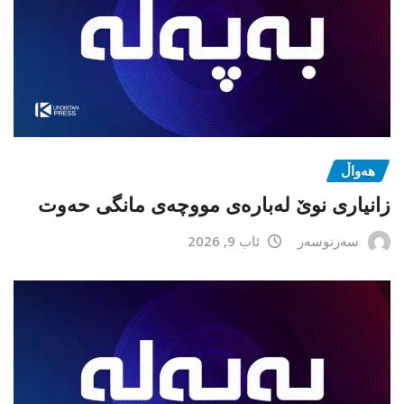
هەواڵ
زانیاری نوێ لەبارەی مووچەی مانگی حەوت
سەرنوسەر
ئاب 9, 2026