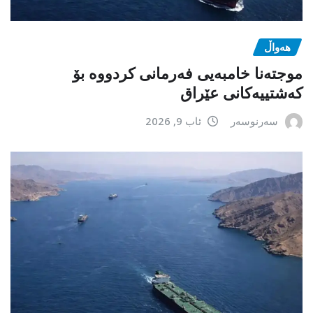
هەواڵ
موجتەنا خامبەیی فەرمانی کردووە بۆ
کەشتییەکانی عێراق
سەرنوسەر
ئاب 9, 2026