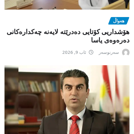
هەواڵ
هۆشداریی کۆتایی دەدرێتە لایەنە چەکدارەکانی
دەرەوەی یاسا
سەرنوسەر
ئاب 9, 2026