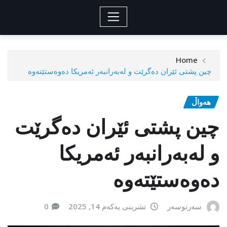
Home
چین پشتی ئێران دەگرێت و لەبەرانبەر ئەمریکا دەوەستێتەوە
هەواڵ
چین پشتی ئێران دەگرێت
و لەبەرانبەر ئەمریکا
دەوەستێتەوە
سەرنوسەر
تشرینی یەکەم 14, 2025
0