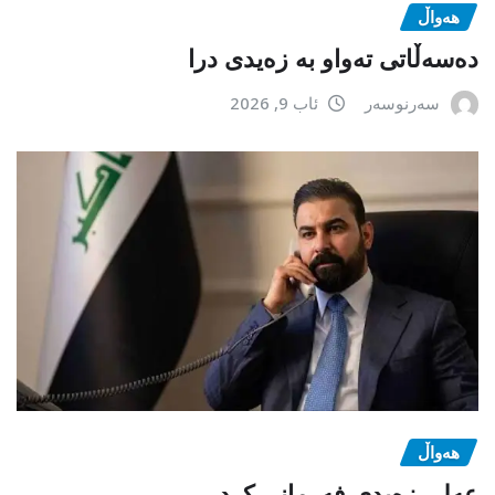
هەواڵ
دەسەڵاتی تەواو بە زەیدی درا
سەرنوسەر
ئاب 9, 2026
هەواڵ
عەلی زەیدی فەرمانی کرد