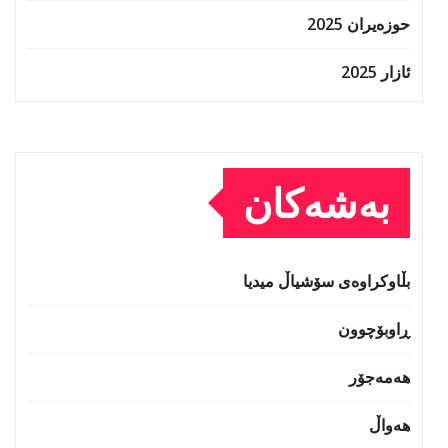
حوزه‌یران 2025
ئازار 2025
بەشەکان
بڵاوکراوەی سۆشیاڵ میدیا
ڕاوبۆچوون
هەمەجۆر
هەواڵ