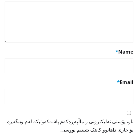
*
Name
*
Email
ناو، پۆستی ئەلیکترۆنی و ماڵپەڕەکەم پاشەکەوتبکە لەم وێبگەڕە
بۆ جاری داهاتوو کاتێک تێبینیم نووسی.