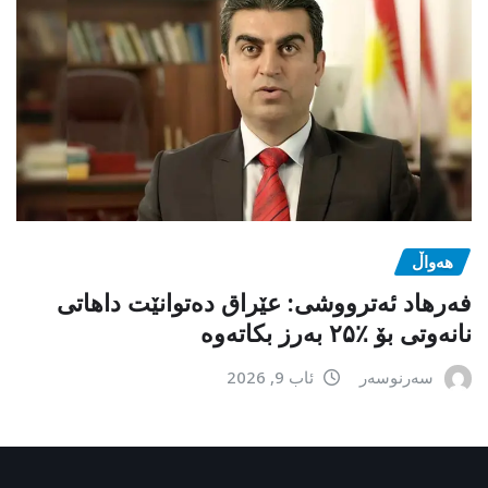
هەواڵ
فەرهاد ئەترووشی: عێراق دەتوانێت داهاتی
نانەوتی بۆ ٪۲۵ بەرز بکاتەوە
سەرنوسەر
ئاب 9, 2026