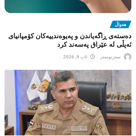
هەواڵ
دەستەی ڕاگەیاندن و پەیوەندییەکان کۆمپانیای
ئەپڵی لە عێراق پەسەند کرد
سەرنوسەر
ئاب 9, 2026