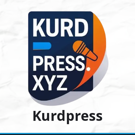
Ski
t
conten
Kurdpress