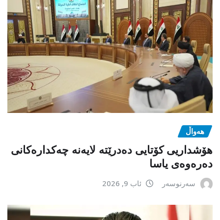
هەواڵ
هۆشداریی کۆتایی دەدرێتە لایەنە چەکدارەکانی
دەرەوەی یاسا
سەرنوسەر
ئاب 9, 2026