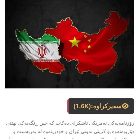
سەیرکراوە:
(1.6K)
رۆژنامەیەکی ئەمریکی ئاشکرای دەکات کە چین ڕێگەیەکی نهێنی
دۆزیوەتەوە بۆ کرینی نەوتی ئێران و خۆدزینەوە لە بەربەست و