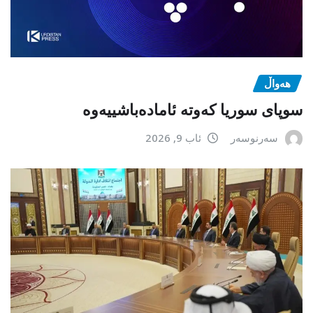
هەواڵ
سوپای سوریا کەوتە ئامادەباشییەوە
سەرنوسەر
ئاب 9, 2026