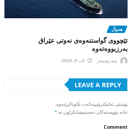
هەواڵ
تێچووی گواستنەوەی نەوتی عێراق
بەرزبووەتەوە
سەرنوسەر
ئاب 9, 2026
LEAVE A REPLY
پۆستی ئەلیکترۆنییەکەت بڵاوناکرێتەوە.
خانە پێویستەکان دەستنیشانکراون بە
*
Comment