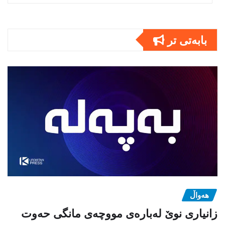
بابەتى تر
هەواڵ
زانیاری نوێ لەبارەی مووچەی مانگی حەوت