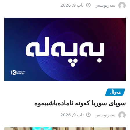
سەرنوسەر
ئاب 9, 2026
هەواڵ
سوپای سوریا کەوتە ئامادەباشییەوە
سەرنوسەر
ئاب 9, 2026