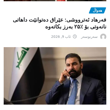
هەواڵ
فەرهاد ئەترووشی: عێراق دەتوانێت داهاتی
نانەوتی بۆ ٪۲۵ بەرز بکاتەوە
سەرنوسەر
ئاب 9, 2026