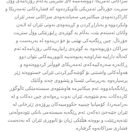
سزاکانی ئەمریکا. دووشەممە 6ی تشرینی یەکەم رۆژنامەی وۆڵ
ستریت جۆرناڵی ئەمریکی بڵاویکردەوە کە فشارەکانی ئەمەریکا و
کاراکردنەوەی میکانیزمی سەپاندنەوەی سزاکانی سەر ئێران
وایکردووە و بەبازاڕکردن و کڕینەوەی نەوتی ئێران لە لایەن
وڵاتان ئەستەم بێت، بەڵام بە گوێرەی ڕاپۆرتێکی وۆڵ ستریت
جۆرناڵ، چین ڕێگەیەکی نهێنی بۆ خۆ دزینەوە لە بەربەست و
سزاکان دۆزیوەتەوە. بە گوێرەی زانیارییەکانی رۆژنامەکە ئەم
کەناڵە داراییە شاراوەیە پەیوەندییە ئابوورییەکانی نێوان دوو
ڕکابەرە سەرەکییەکەی ئەمەریکای قووڵتر کردووەتەوە و
هەوڵەکانی واشنتنی بۆ گۆشەگیرکردنی ئێرانی خستووەتە ژێر
پرسیارەوە. بەرپرسانی ئێستا و پێشووی چەند وڵاتێک
ڕایانگەیاندووە، ئەم میکانیزمە هاوشێوەی سیستەمێکی ئاڵوگۆڕ
کاردەکات. بەم شێوەیە، ئێران نەوت ڕەوانەی چین دەکات و لە
بەرامبەردا، کۆمپانیا چینییە حکوومییەکان پڕۆژەی ژێرخانی لە
ئێران جێبەجێ دەکەن. ئەم ڕێگەیە سیستەمی بانکی نێودەوڵەتی
تێدەپەڕێنێت و بووەتە هێڵێکی ژیان بۆ ئابووری ئێران کە بەدەست
فشاری سزاکانەوە گرفتارە.