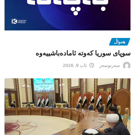
هەواڵ
سوپای سوریا کەوتە ئامادەباشییەوە
سەرنوسەر
ئاب 9, 2026