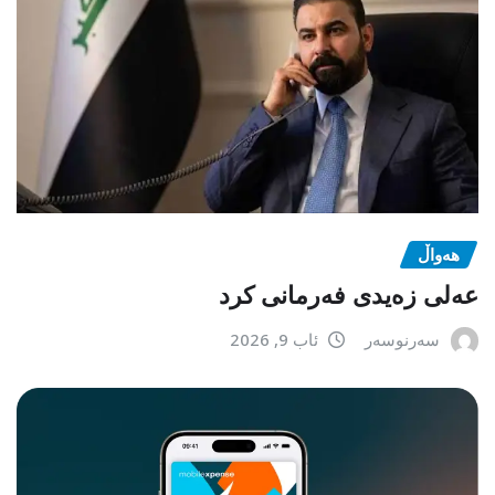
هەواڵ
عەلی زەیدی فەرمانی کرد
سەرنوسەر
ئاب 9, 2026