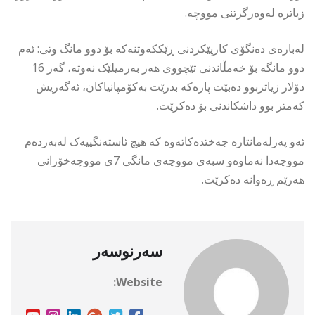
زیاترە لەوەرگرتنی مووچە.
لەبارەی دەنگۆی کارپێکردنی ڕێککەوتنەکە بۆ دوو مانگ وتی: ئەم
دوو مانگە بۆ خەمڵاندنی تێچووی هەر بەرمیلێک نەوتە، گەر 16
دۆلار زیاتربوو دەبێت پارەکە بدرێت بەکۆمپانیاکان، ئەگەریش
کەمتر بوو داشکاندنی بۆ دەکرێت.
ئەو پەرلەمانتارە جەختدەکاتەوە کە هیچ ئاستەنگییەک لەبەردەم
مووچەدا نەماوەو سبەی مووچەی مانگی 7ی مووچەخۆرانی
هەرێم ڕەوانە دەکرێت.
سەرنوسەر
Website: