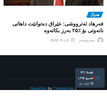
هەواڵ
فەرهاد ئەترووشی: عێراق دەتوانێت داهاتی
نانەوتی بۆ ٪۲۵ بەرز بکاتەوە
سەرنوسەر
ئاب 9, 2026
ئێستا: ٢٢١
ئه‌مرۆ: ١,٢٦٥
کلیک بکە
NewsExo
by
ThemeArile
|
Copyright © All rights reserved For kurdpress