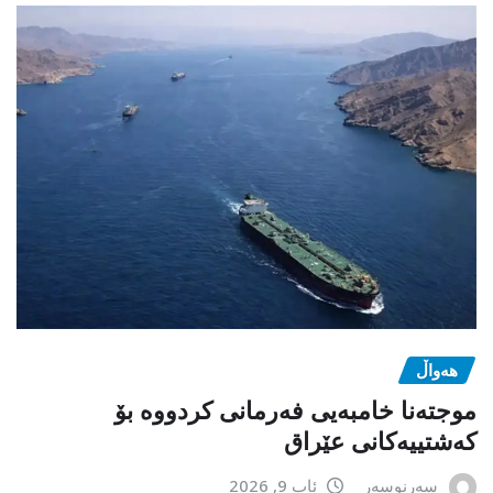
هەواڵ
موجتەنا خامبەیی فەرمانی کردووە بۆ
کەشتییەکانی عێراق
سەرنوسەر
ئاب 9, 2026