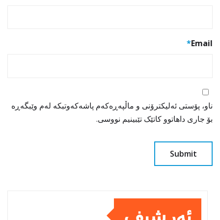
*
Email
ناو، پۆستی ئەلیکترۆنی و ماڵپەڕەکەم پاشەکەوتبکە لەم وێبگەڕە
بۆ جاری داهاتوو کاتێک تێبینیم نووسی.
ئەرشیف