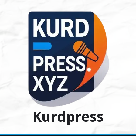
Ski
t
conten
Kurdpress