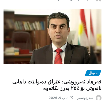
هەواڵ
فەرهاد ئەترووشی: عێراق دەتوانێت داهاتی
نانەوتی بۆ ٪۲۵ بەرز بکاتەوە
سەرنوسەر
ئاب 9, 2026