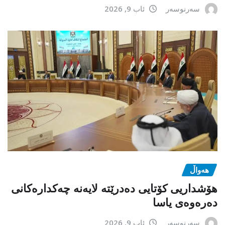
سەرنوسەر
ئاب 9, 2026
هەواڵ
هۆشداریی کۆتایی دەدرێتە لایەنە چەکدارەکانی
دەرەوەی یاسا
سەرنوسەر
ئاب 9, 2026