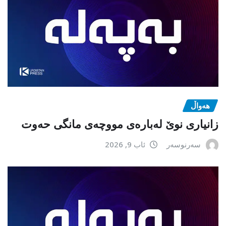
هەواڵ
زانیاری نوێ لەبارەی مووچەی مانگی حەوت
سەرنوسەر
ئاب 9, 2026