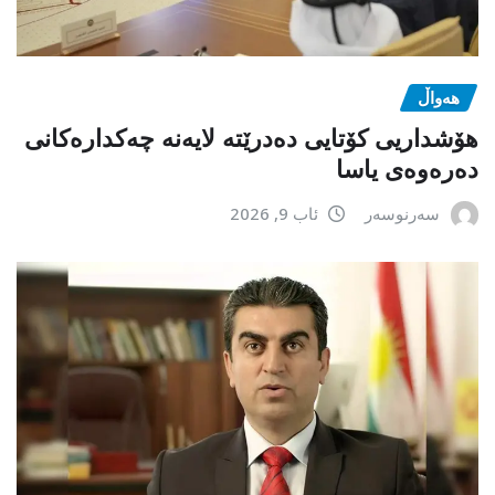
هەواڵ
هۆشداریی کۆتایی دەدرێتە لایەنە چەکدارەکانی
دەرەوەی یاسا
سەرنوسەر
ئاب 9, 2026