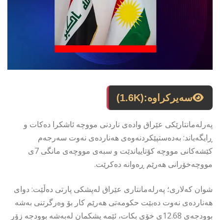
سەیرکراوە:
(1.6K)
پەرلەمانتارێکی عێراق وادەی ناردنی مووچە ئاشکرا دەکات و
ڕایگەیاند: بەدەستپێکردنەوەی هەناردەی نەوت سەرجەم
کێشەکانی مووچە کۆتاییاندێت و سبەی مووچەی مانگی 7ی
مووچەخۆرانی هەرێم ڕەوانە دەکرێت.
شوان کەلاری؛ پەرلەمانتاری عێراق لەپشکی پارتی دەڵێت: دوای
هەناردەی نەوت دەبێت حکومەتی هەرێم کار بۆ وەرگرتنی بەشە
بوودجەی 12.68ی خۆی بکات، ئێمە پشکمان لەبەشە بوودجە زۆر