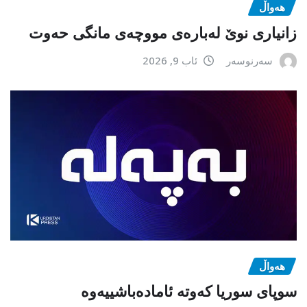
هەواڵ
زانیاری نوێ لەبارەی مووچەی مانگی حەوت
سەرنوسەر
ئاب 9, 2026
هەواڵ
سوپای سوریا کەوتە ئامادەباشییەوە