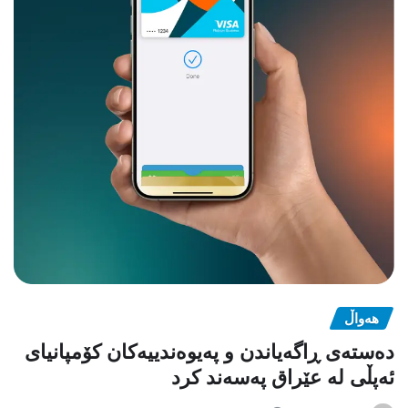
هەواڵ
دەستەی ڕاگەیاندن و پەیوەندییەکان کۆمپانیای
ئەپڵی لە عێراق پەسەند کرد