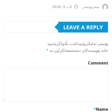
سەرنوسەر
ئاب 9, 2026
LEAVE A REPLY
پۆستی ئەلیکترۆنییەکەت بڵاوناکرێتەوە.
خانە پێویستەکان دەستنیشانکراون بە
*
Comment
*
Name