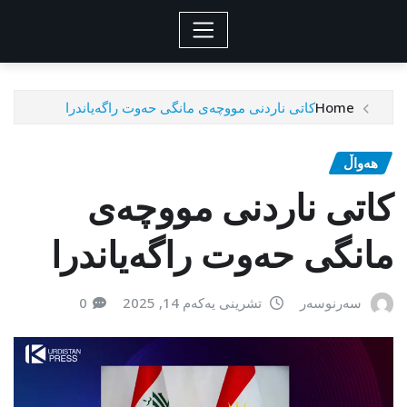
Home
کاتی ناردنی مووچەی مانگی حەوت راگەیاندرا
هەواڵ
کاتی ناردنی مووچەی
مانگی حەوت راگەیاندرا
سەرنوسەر
تشرینی یەکەم 14, 2025
0