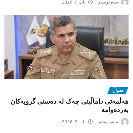
سەرنوسەر
ئاب 9, 2026
هەواڵ
هەڵمەتی داماڵینی چەک لە دەستی گروپەکان
بەردەوامە
سەرنوسەر
ئاب 9, 2026