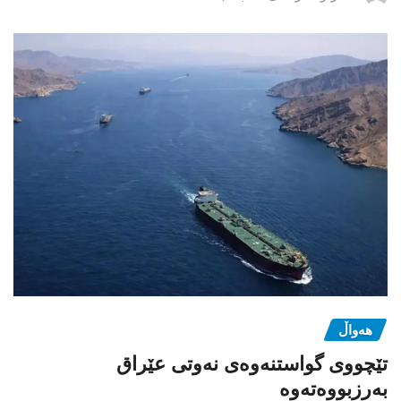
هەواڵ
تێچووی گواستنەوەی نەوتی عێراق
بەرزبووەتەوە