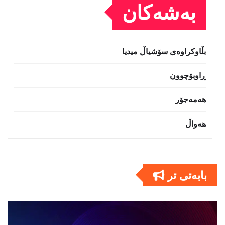
بەشەکان
بڵاوکراوەی سۆشیاڵ میدیا
ڕاوبۆچوون
هەمەجۆر
هەواڵ
بابەتى تر