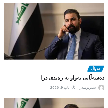
هەواڵ
دەسەڵاتی تەواو بە زەیدی درا
سەرنوسەر
ئاب 9, 2026