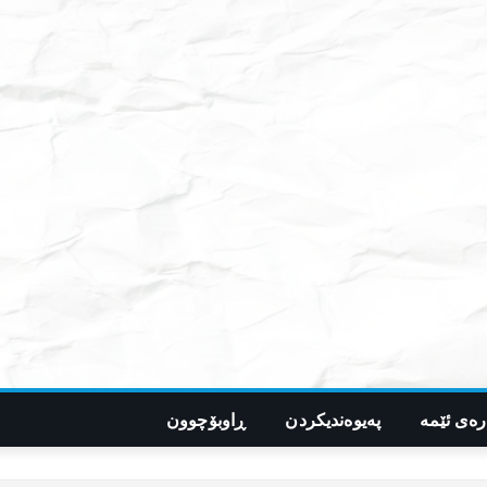
رەی ئێمە
پەیوەندیکردن
ڕاوبۆچوون