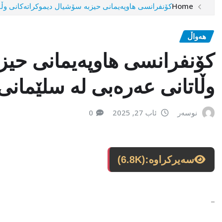
Home
کۆنفرانسی هاوپەیمانی حیزبە سۆشیال دیموکراتەکانی وڵ
هەواڵ
کۆنفرانسی هاوپەیمانی حیز
وڵاتانی عەرەبی لە سلێمان
نوسەر
ئاب 27, 2025
0
سەیرکراوە:
(6.8K)
_