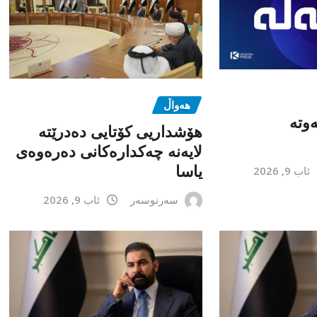
هەواڵ
وتە
هۆشداریی کۆتایی دەدرێتە
لایەنە چەکدارەکانی دەرەوەی
یاسا
ئاب 9, 2026
سەرنوسەر
ئاب 9, 2026