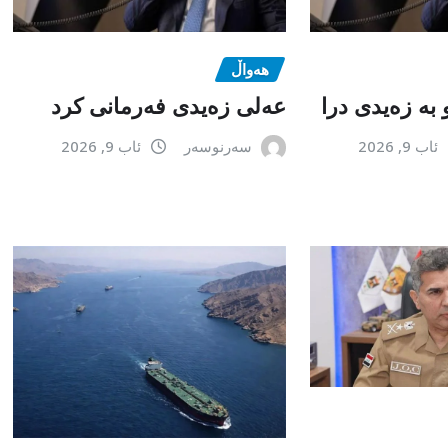
هەواڵ
 بە زەیدی درا
عەلی زەیدی فەرمانی کرد
ئاب 9, 2026
سەرنوسەر
ئاب 9, 2026