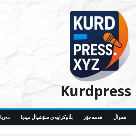
Ski
t
conten
Kurdpress
هەواڵ
هەمەجۆر
بڵاوکراوەی سۆشیاڵ میدیا
دەربا