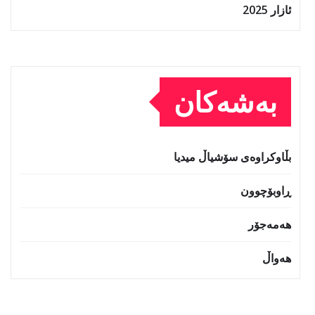
ئازار 2025
بەشەکان
بڵاوکراوەی سۆشیاڵ میدیا
ڕاوبۆچوون
هەمەجۆر
هەواڵ