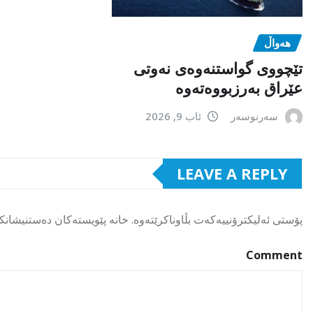
هەواڵ
تێچووی گواستنەوەی نەوتی
عێراق بەرزبووەتەوە
سەرنوسەر
ئاب 9, 2026
LEAVE A REPLY
پۆستی ئەلیکترۆنییەکەت بڵاوناکرێتەوە.
خانە پێویستەکان دەستنیشانک
Comment