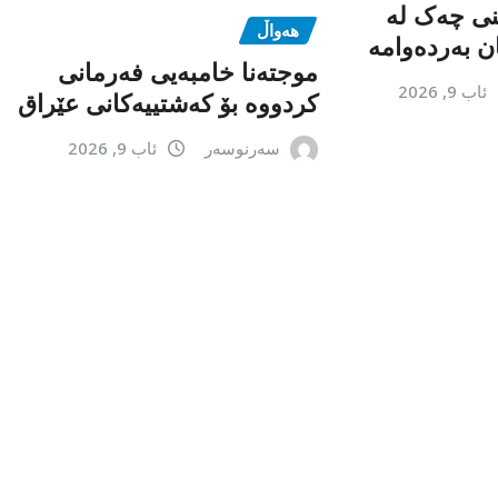
نی چەک لە
هەواڵ
ن بەردەوامە
موجتەنا خامبەیی فەرمانی
ئاب 9, 2026
کردووە بۆ کەشتییەکانی عێراق
سەرنوسەر
ئاب 9, 2026