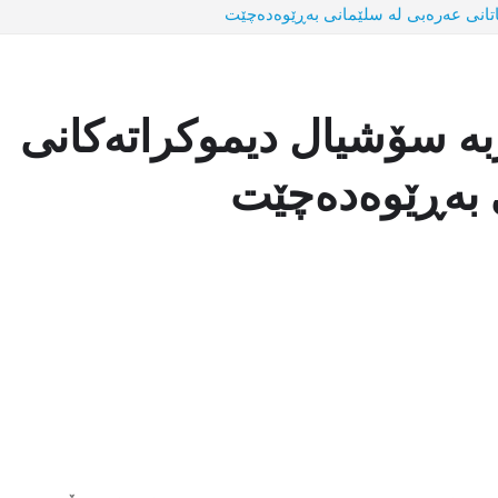
اتانی عەرەبی لە سلێمانی بەڕێوەدەچێت
بە سۆشیال دیموکراتەکانی
ی بەڕێوەدەچێت