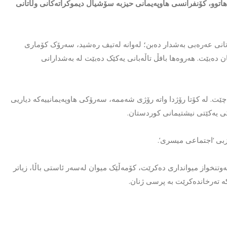
ۆژی شەممەی هەفتەی داهاتوو، کۆنفرانسی هاوپەیمانی حیزبە سۆشیال دیموکراتەکانی وڵاتانی
ستی ناوچەکە و وڵاتانی عەرەبی بەشدار دەبن؛ لەوانە لەتیف رەشید، سەرۆک کۆماری
ن دەبێت. هەروەها بافڵ تاڵەبانی یەکێک دەبێت لە بەشدارانی
 نزیکەی 55 پانێلی جیاواز بەڕێوەدەچێت. لە کۆتا رۆژدا واتە رۆژی شەممە، سەرۆکی هاوپەیمانییەکە دیاریی
کی یەکێتی نیشتیمانی کوردستان.
بی ‘اجتماعی میسری’.
وتنخواز میوانداری دەکرێت، کۆمەڵێک میوان لەسەر ئاستی باڵا، زیاتر