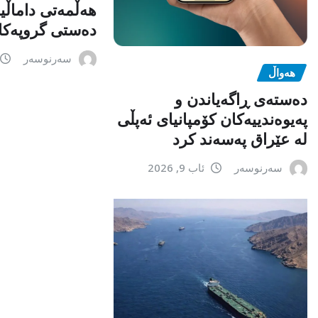
هەڵمەتی داماڵی
دەستی گروپەکا
سەرنوسەر
هەواڵ
دەستەی ڕاگەیاندن و
پەیوەندییەکان کۆمپانیای ئەپڵی
لە عێراق پەسەند کرد
سەرنوسەر
ئاب 9, 2026