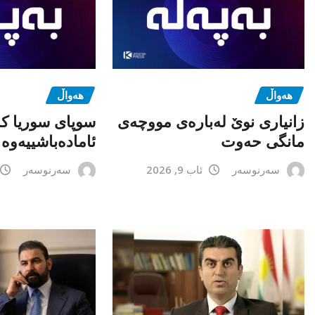
هەواڵ
هەواڵ
زانیاری نوێ لەبارەی مووچەی
سوپای سوریا کە
مانگی حەوت
ئامادەباشییەوە
سەرنوسەر
ئاب 9, 2026
سەرنوسەر