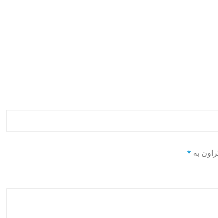
راون بە
*