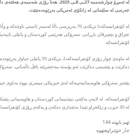
لە ئەمڕۆ چوارشەممە 27ـی 8ـی 2025، هەتا ر
عەرەبی لە سلێمانی لە زانکۆی ئەمریکی بەڕێوەدەچێت.
لە کۆنفرانسەکەدا نزیکەی 70 بەرپرسی باڵا لەسەر ئا
عێراق و نێچیرڤان بارزانی، سەرۆکی هەرێمی کوردستان و پانێلی تایبەتیا
کۆنفرانسەکە.
لە ماوەی چوار رۆژی کۆنفرانسەکەدا،
دەکرێت و پێشبینی دەکرێت ئەو پۆستە ببەخشرێتە بافڵ تاڵەبانی، سەرۆ
پێشتر سەرۆکی هاوپەیمانیەتییەکە لەی حیزبێکی میسری بووە بەناوی حیز
کۆنفرانسەکە، لە لایەن یەکێتی نیشتیمانی کوردستان و هاوپەیمانی پێشکە
لە 30 حیزب و رێکخراو تێیدا بەشداری دەکەن و یەکەم ڕۆژی کۆنفرانسەکە تەرخاندەکرێت بە پرسی ژنان.
ئهم بابهته 144
جار خوێنراوهتهوه