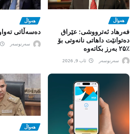
هەواڵ
هەواڵ
فەرهاد ئەترووشی: عێراق
دەسەڵاتی تەواو
دەتوانێت داهاتی نانەوتی بۆ
سەرنوسەر
٪۲۵ بەرز بکاتەوە
سەرنوسەر
ئاب 9, 2026
هەواڵ