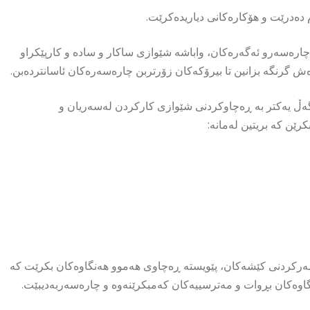
ارەسەرو ئەگەرەکان، واباشە شێوازی ساکار و سادە و کارپێکراو
ەش گرنگە بزانین تا بیرۆکەکان زۆرتربن چارەسەرەکان ئاسانتردەبن.
ەڵ یەکتر بە ڕەچاوکردنی شێوازی کارکردن لەسەریان و
ێن کە بریتین لەمانە:
رەسەرکردنی کێشەکان، پێویستە ڕەچاوی هەموو هەنگاوەکان بکرێت کە
گاوەکان بڕوات و مەترسییەکان کەمبکرێنەوە و چارەسەربەدیبێت.