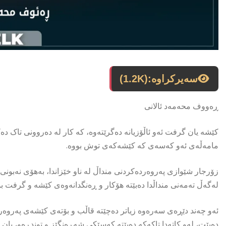
سەیرکراوە:
(1.2K)
ڕەووف محەمەد ئالانی
کێشە یان گرفت ئەو ئاڵۆزیانە دەگرێتەوە، کە کار لە دەروونی تاک 
مامەڵەی ئەو کەسەی کە کێشەکەی توش بووە.
زۆرجار شێوازی پەروەردەکردنی منداڵ لە ناو خێزاندا، بەهۆی نەبونی
لەگەڵ تەمەنی منداڵدا دەبێتە هۆکار و ڕەنگدانەوەی کێشە و گرفت بۆ 
ئەو چەند دێڕەی سەرەوە زیاتر دەچێتە قاڵب و بۆتەی کێشەی پەروەرد
دەبێت، لەو کاتەدا تاکەکە دەبێتە کەسێکی شەڕەنگێز و توندڕەو، یان