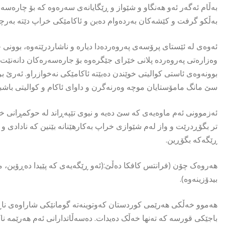
بەڵام ئەگەر ئەو هەنگاو و شێواز و ڕێگایانەی سەرەوە کە بۆ چارەسە
بەڵکو گرفت و کێشەکان بەردەوام دەبن و ئاکامێکی خراپ دێتە بەرچا
ئەوەی لە ئێستای پرۆسەی پەروەردەدا دیارە و ناشاردرێتەوە، بوونی
وەزارەتی پەروەردە پلانی خێرای جێگرەوە بۆ جارەسەرەکان دانەنێت
بوونەوەی ئاستی کوالیتی خوێندن دەبێتە ئاکامێکی نەخوازراو. ئەرێ ب
سێ مانگ مامۆستایان موچە وەرنەگرن و داوای ئاکام و کوالیتی باش
ئەزموونی ئەم ماوەیەی کە سێ دەیە و نیوی تێپەڕاند لە حوکمڕانی خۆ
تر بگۆڕدرێت و واز لەم شێوازی خراپ بەکارهێنانە بێنین کە نادادی و
ڕێگەکە بگۆڕین.
هەروەک چۆن (فرانتس کافکا دەڵێ:(ئەو ڕێگەیەی کە پێیدا دەڕۆین، مە
بیدۆزینەوە).
هەموو خەڵکی هەرێمی کوردستان کەوتوینەتە گومانێکی شاراوەی نا
باجێکی قورسە کە تەنها خەڵک دەیدات. دەسەڵاتدارانی ئەم هەرێمە ن