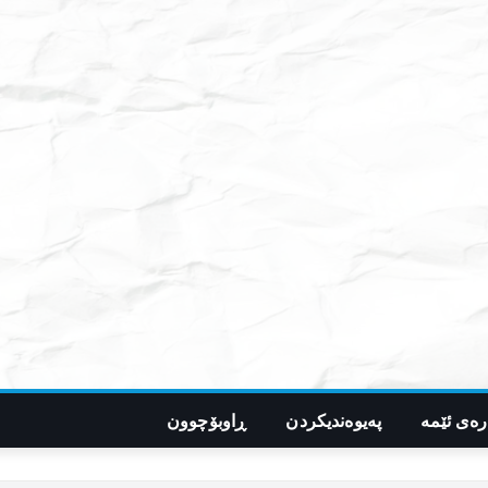
رەی ئێمە
پەیوەندیکردن
ڕاوبۆچوون