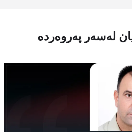
ان لەسەر پەروەردە