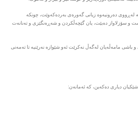
 لەڕووی دەرونیەوە زیانی گەورەی بەردەکەوێت، چونکە
ت و سۆزلاواز دەبێت، یان گێچەڵکردن و شەڕەنگێزی و تەنانەت
و باشی مامەڵەیان لەگەڵ نەکرێت ئەو شێوازە نەرێنیە تا تەمەنی
شێکیان دیاری دەکەین، کە ئەمانەن: