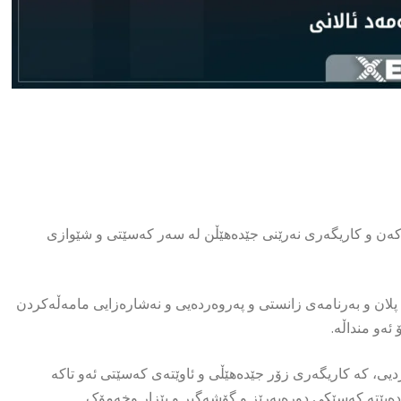
دەکەن و کاریگەری نەرێنی جێدەهێڵن لە سەر کەسێتی و شێوازی
 پلان و بەرنامەی زانستی و پەروەردەیی و نەشارەزایی مامەڵەکردن
ئەو منداڵە.
یی، کە کاریگەری زۆر جێدەهێڵی و ئاوێتەی کەسێتی ئەو تاکە
 دەبێتە کەسێکی دورەپەرێز و گۆشەگیر و بێزار وخەمۆک.