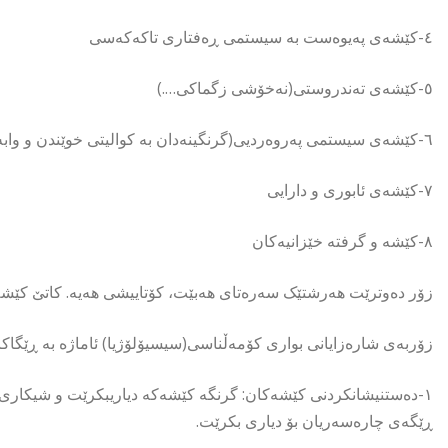
٤-کێشەی پەیوەست بە سیستمی ڕەفتاری تاکەکەسی
٥-کێشەی تەندروستی(نەخۆشی زگماکی….)
٦-کێشەی سیستمی پەروەردیی(گرنگینەدان بە کوالیتی خوێندن و وابەستە بوون بە ئایدۆلۆژیای ناڕوون)
٧-کێشەی ئابوری و دارایی
٨-کێشە و گرفتە خێزانیەکان
زۆر دەوترێت هەرشتێک سەرەتای هەبێت، کۆتاییشی هەیە. کاتێ کێشە
زۆربەی شارەزایانی بواری کۆمەڵناسی(سیسیۆلۆژیا) ئاماژە بە ڕێگاک
١-دەستنیشانکردنی کێشەکان: گرنگە کێشەکە دیاریبکرێت و شیکاری بۆ
ڕێگەی چارەسەریان بۆ دیاری بکرێت.