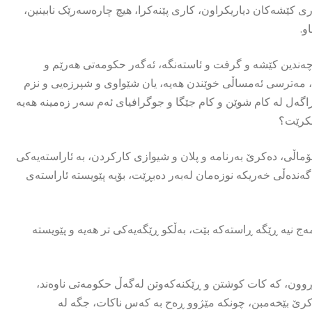
ری کێشەکان دیاریکراون، کاری پێنەکرا، هیچ چارەسەرێک نابینین،
و.
 چەندین کێشە و گرفت و ئاستەنگە، ئەگەر حکومەتی هەرێم و
، مەترسی ئەمساڵی خوێندن هەیە، یان شێواوی و شپرزەیی و نزم
راگەل لە کام شوێن و کام جێگا و جوگرافیای ئەم سەر زەمینە هەیە
بکرێت؟
ماڵی، دەکرێ بەرنامە و پلان و شیوازی کارکردن، بە ئاراستەیەکی
 گەندەڵی خەریکە نوزەمان لەبەر دەبڕێت، بۆیە پێویستە ئاراستەی
ج نیە ڕێگە ڕاستەکە بێت، بەڵکو ڕێگەیەکی تر هەیە و پێویستە
ڕوون، کە کات کوشتن و ڕێکنەکەوتن لەگەڵ حکومەتی ناوەند،
اکرێ بێخەمبن، چونکە مێژوو ڕەح بە کەس ناکات، جگە لە