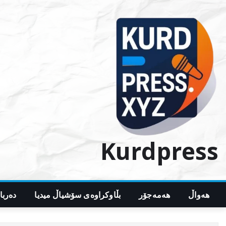
Ski
t
conten
Kurdpress
هەواڵ
هەمەجۆر
بڵاوکراوەی سۆشیاڵ میدیا
دەربا