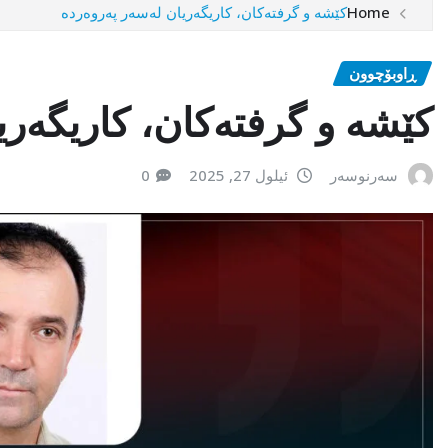
Home
کێشە و گرفتەکان، کاریگەریان لەسەر پەروەردە
ڕاوبۆچوون
کێشە و گرفتەکان، کاریگەری
سەرنوسەر
ئیلول 27, 2025
0