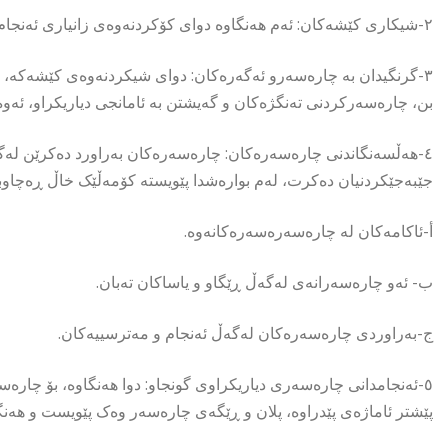
٢-شیکاری کێشەکان: ئەم هەنگاوە دوای کۆکردنەوەی زانیاری ئەنجام دەدرێت و هۆکارەکانی دیاریدەکرێت.
٣-گرنگیدان بە چارەسەرو ئەگەرەکان: دوای شیکردنەوەی کێشەکە، چ
بن، چارەسەرکردنی تەنگژەکان و گەیشتن بە ئامانجی دیاریکراو، ئەو
٤-هەڵسەنگاندنی چارەسەرەکان: چارەسەرەکان بەراورد دەکرێن لەگ
جێبەجێکردنیان دەکرت، لەم بوارەشدا پێویستە کۆمەڵێک خاڵ ڕەچاوبکر
أ-ئاکامەکان لە چارەسەرەسەرەکانەوە.
ب- ئەو چارەسەرانەی لەگەڵ ڕێگاو و یاساکان تەبان.
ج-بەراوردی چارەسەرەکان لەگەڵ ئەنجام و مەترسییەکان.
٥-ئەنجامدانی چارەسەری دیاریکراوی گونجاو: دوا هەنگاوە، بۆ چا
پێشتر ئاماژەی پێدراوە، پلان و ڕێگەی چارەسەر وەک پێویست و هەن