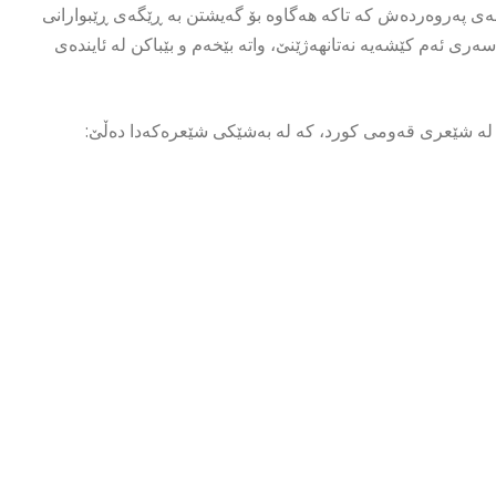
سەی پەروەردەش کە تاکە هەگاوە بۆ گەیشتن بە ڕێگەی ڕێبوارانی
ەری ئەم کێشەیە نەتانهەژێنێ، واتە بێخەم و بێباکن لە ئایندەی
 لە شێعری قەومی کورد، کە لە بەشێکی شێعرەکەدا دەڵێ: