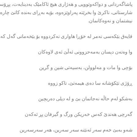
پاشاگەردانی و دواکەوتوویی و هەژاری هیچ ئاکامێک بەدینایەت، پڕۆ
شارستانی، ناکرێ وا بخرێتە پەراوێزەوە، بۆیە بەڕای بەندە کاتێ چارەس
نیشتمان و نەوەکانمان.
فایەق بێکەسی نەمر لە خۆڕا هاواری نەکردووە بۆ بێخەمانی گەل کە
وا وەتەن دیسان بەمەحزوونی ئەڵێ ئەی لاوەکان
بۆچی وا مات و مەلوولن، بەسیەتی شین و گرین
ڕۆژی تێکۆشانە سا دەی هیمەتێ، تاکو زووە
بەشکو لەم حاڵە نەجاتمان بێ و لە دیلی دەربچین
گەرچی هەندێ کەس خەریکن ورگ و گیرفان پڕ ئەکەن
شەو بەبێ خەم سەر ئەنێنە سەر سەرین، هەر سەرسەرین