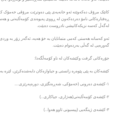
کاتێک مرۆڤ دەکەوێتە ئەو خانەیەی پێی دەوترێت مرۆڤی خەمۆک کە
ڕەفتارەکانی نامۆ دەردەکەون لە ڕووی پەیوەندی کۆمەڵایەتی و هەس
لەگەڵ کەسە نزیکەکانیشی نادروست دەبێت.
ئەو کەسانە هەستی کەمی متمانایان بە خۆ هەیە، ئەگەر زۆر بە وردی 
گەورەیی لە گەڵی بەردەوام دەبێت.
جۆرەکانی گرفت وکێشەکان لە ناو کۆمەڵگەدا:
کێشەکان بە پێی پێوەرە زانستی و جیاوازەکان دابەشدەکرێن، لێرە بە
١-کێشەی دەرونی (خەمۆکی، شەڕەنگێزی، دورەپەرێزی…..
٢-کێشەی کۆمەڵایەتی(هەژاری، جیاکاری…)
٣-کێشەی ژینگەیی (پیسبونی ئاوو هەوا…)