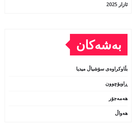
ئازار 2025
بەشەکان
بڵاوکراوەی سۆشیاڵ میدیا
ڕاوبۆچوون
هەمەجۆر
هەواڵ