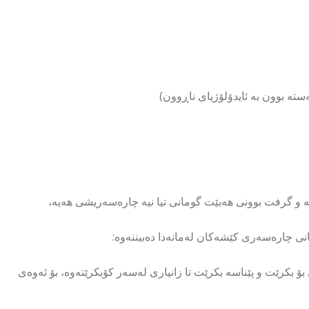
 و گرفت بوونی هەبێت گومانی تیا نیە چارەسەریشی هەیە،
انی چارەسەری کێشەکان لەمانەدا دەبیننەوە:
 بکرێت و پێناسە بکرێت تا زانیاری لەسەر کۆبکرێتەوە، بۆ ئەوەی