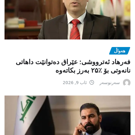
هەواڵ
فەرهاد ئەترووشی: عێراق دەتوانێت داهاتی
نانەوتی بۆ ٪۲۵ بەرز بکاتەوە
سەرنوسەر
ئاب 9, 2026