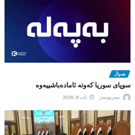
هەواڵ
سوپای سوریا کەوتە ئامادەباشییەوە
سەرنوسەر
ئاب 9, 2026