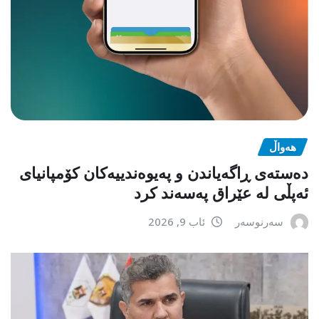
هەواڵ
دەستەی ڕاگەیاندن و پەیوەندییەکان کۆمپانیای
ئەپڵی لە عێراق پەسەند کرد
سەرنوسەر
ئاب 9, 2026