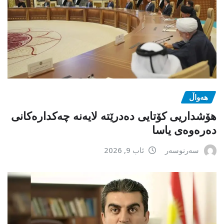
هەواڵ
هۆشداریی کۆتایی دەدرێتە لایەنە چەکدارەکانی
دەرەوەی یاسا
سەرنوسەر
ئاب 9, 2026