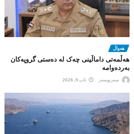
هەواڵ
هەڵمەتی داماڵینی چەک لە دەستی گروپەکان
بەردەوامە
سەرنوسەر
ئاب 9, 2026