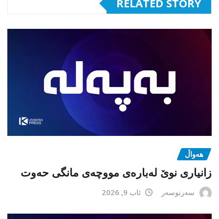
RELATED STORY
هەواڵ
زانیاری نوێ لەبارەی مووچەی مانگی حەوت
سەرنوسەر
ئاب 9, 2026