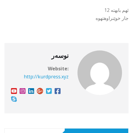
ئهم بابهته 12
جار خوێنراوهتهوه
نوسەر
Website:
http://kurdpress.xyz