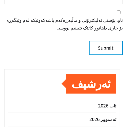
ناو، پۆستی ئەلیکترۆنی و ماڵپەڕەکەم پاشەکەوتبکە لەم وێبگەڕە
بۆ جاری داهاتوو کاتێک تێبینیم نووسی.
ئەرشیف
ئاب 2026
تەممووز 2026