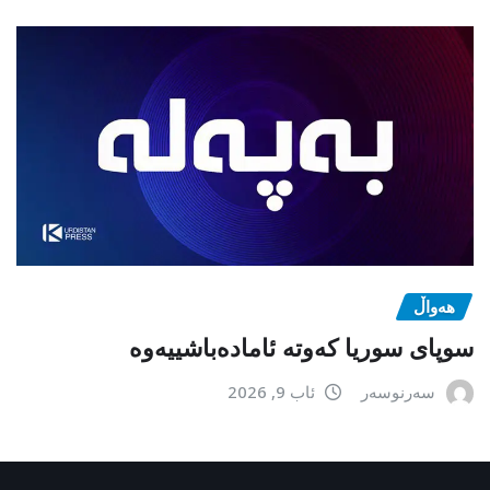
هەواڵ
سوپای سوریا کەوتە ئامادەباشییەوە
سەرنوسەر
ئاب 9, 2026