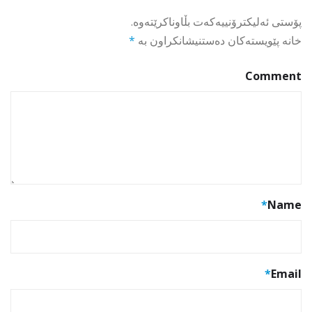
پۆستی ئەلیکترۆنییەکەت بڵاوناکرێتەوە.
خانە پێویستەکان دەستنیشانکراون بە
*
Comment
*
Name
*
Email