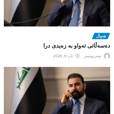
هەواڵ
دەسەڵاتی تەواو بە زەیدی درا
سەرنوسەر
ئاب 9, 2026