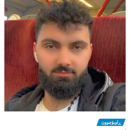
ڕاوبۆچوون