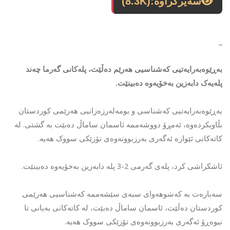
سەیرکراوە:
(8.3K)
_
بەڕێوەبەرایەتیی کەشناسیی هەرێم دەڵێت، پلەکانی گەرما چەند
پلەیەک دابەزین بەخۆیەوە دەبینێت.
بەڕێوەبەرایەتیی کەشناسی و بومەلەرزەزانیی هەرێمی کوردستان
بڵاویکردەوە، ئەمڕۆ دووشەممە ئاسمان ساماڵ دەبێت بە گشتى. لە
کاتەکانی ئێوارە ئەگەری بەرزبوونەوەی تۆزێکی سووک هەیە.
ئاشکراشی کرد، پلەی گەرمی 2-3 پلە دابەزین بەخۆیەوە دەبینێت.
سەبارەت بە کەشوهەوای سبەی سێشەممە کەشناسیی هەرێمی
کوردستان دەڵێت، ئاسمان ساماڵ دەبێت، لە کاتەکانی بەیانی تا
نیوەڕۆ ئەگەری بەرزبوونەوەی تۆزێکی سووک هەیە.