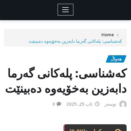
Home
کەشناسی: پلەکانی گەرما دابەزین بەخۆیەوە دەبینێت
هەواڵ
کەشناسی: پلەکانی گەرما
دابەزین بەخۆیەوە دەبینێت
نوسەر
ئاب 25, 2025
0