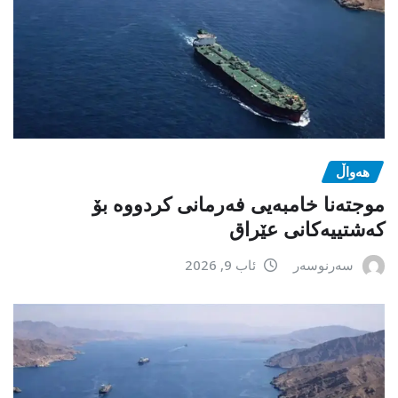
هەواڵ
موجتەنا خامبەیی فەرمانی کردووە بۆ
کەشتییەکانی عێراق
سەرنوسەر
ئاب 9, 2026