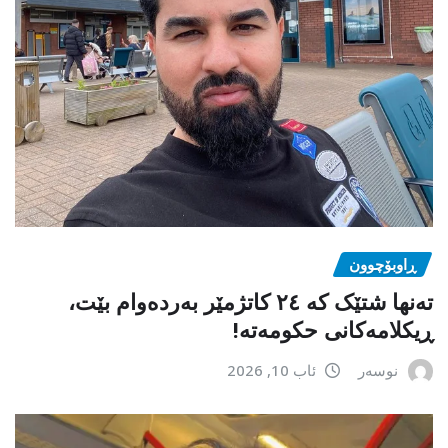
ڕاوبۆچوون
تەنها شتێک کە ٢٤ کاتژمێر بەردەوام بێت،
ڕیکلامەکانی حکومەتە!
نوسەر
ئاب 10, 2026