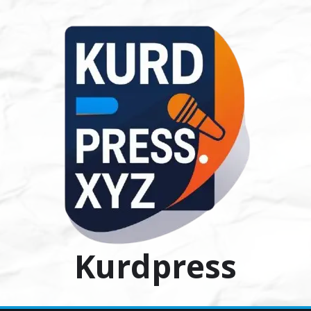
Ski
t
conten
Kurdpress