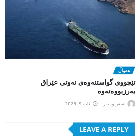
هەواڵ
تێچووی گواستنەوەی نەوتی عێراق
بەرزبووەتەوە
سەرنوسەر
ئاب 9, 2026
LEAVE A REPLY