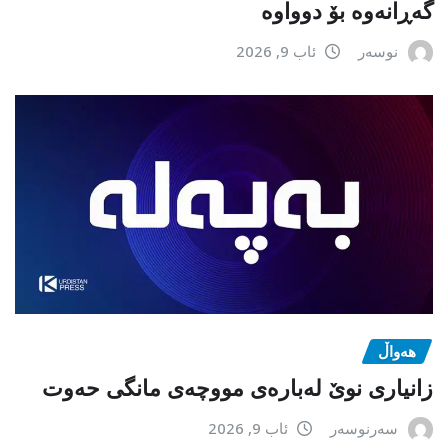
گەڕانەوە بۆ دوواوە
نوسەر
ئاب 9, 2026
هەواڵ
زانیاری نوێ لەبارەی مووچەی مانگی حەوت
سەرنوسەر
ئاب 9, 2026