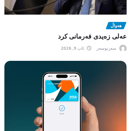
هەواڵ
عەلی زەیدی فەرمانی کرد
سەرنوسەر
ئاب 9, 2026