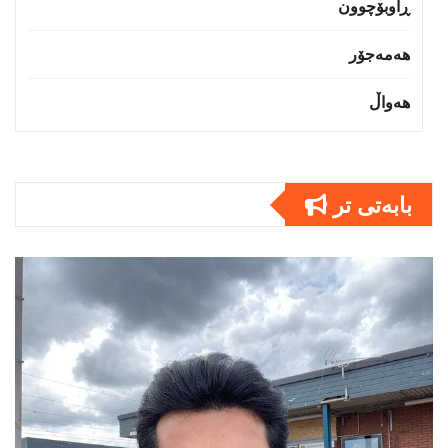
ڕاوبۆچوون
هەمەجۆر
هەواڵ
بابەتى تر