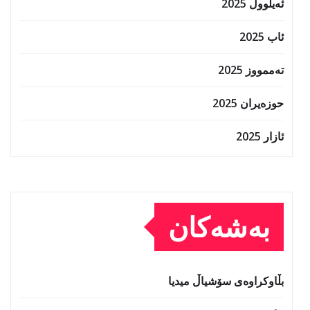
ئەیلوول 2025
ئاب 2025
تەممووز 2025
حوزه‌یران 2025
ئازار 2025
بەشەکان
بڵاوکراوەی سۆشیاڵ میدیا