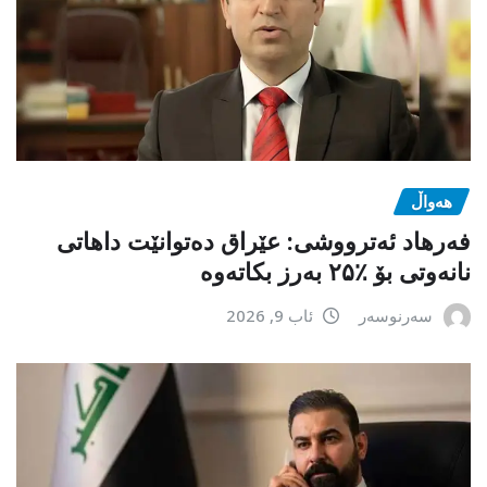
هەواڵ
فەرهاد ئەترووشی: عێراق دەتوانێت داهاتی
نانەوتی بۆ ٪۲۵ بەرز بکاتەوە
سەرنوسەر
ئاب 9, 2026