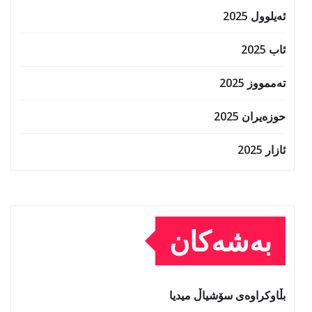
ئەیلوول 2025
ئاب 2025
تەممووز 2025
حوزه‌یران 2025
ئازار 2025
بەشەکان
بڵاوکراوەی سۆشیاڵ میدیا