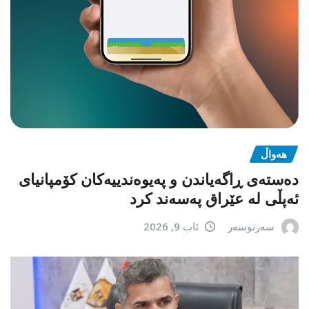
هەواڵ
دەستەی ڕاگەیاندن و پەیوەندییەکان کۆمپانیای
ئەپڵی لە عێراق پەسەند کرد
سەرنوسەر
ئاب 9, 2026