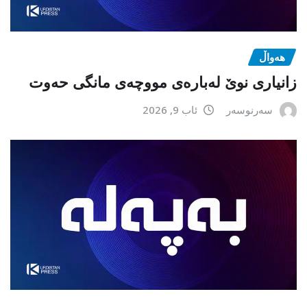
هەواڵ
زانیاری نوێ لەبارەی مووچەی مانگی حەوت
سەرنوسەر
ئاب 9, 2026