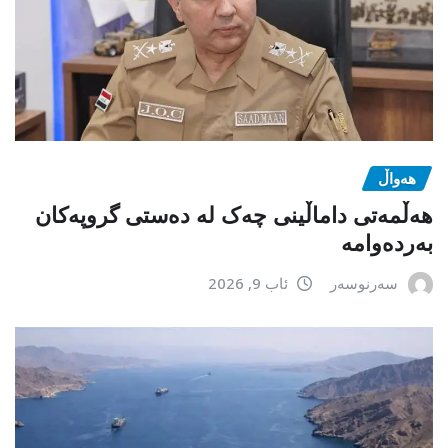
هەواڵ
هەڵمەتی داماڵینی چەک لە دەستی گروپەکان
بەردەوامە
سەرنوسەر
ئاب 9, 2026