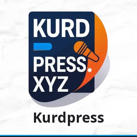
Ski
t
conten
Kurdpress