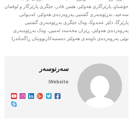
خۆشناو، پارێزگاری هەولێر، هێمن قادر، جێگری پارێزگار و لوقمان
سەعید، بەڕێوەبەری گشتیی پەروەردەی هەولێر، لەدیوانی
پارێزگا، دلێر عەبدوڵا، وەک جێگری بەڕێوەبەری گشتیی
پەروەردەی هەولێر، ڕێزان محەمەد ئەمین، وەک بەڕێوەبەری
نوێی پەروەردەی ناوەندی هەولێر دەستبەکاربوونیان ڕاگەیاندرا.
سەرنوسەر
Website: