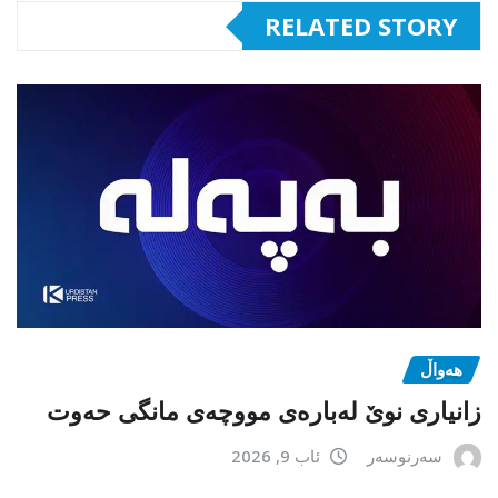
RELATED STORY
هەواڵ
زانیاری نوێ لەبارەی مووچەی مانگی حەوت
سەرنوسەر
ئاب 9, 2026