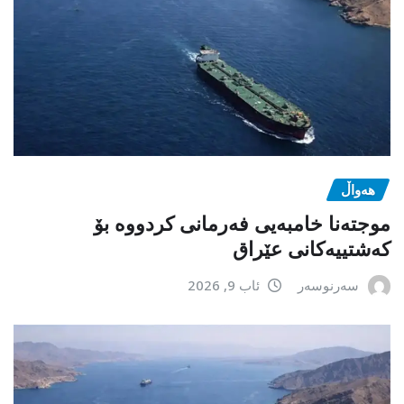
هەواڵ
موجتەنا خامبەیی فەرمانی کردووە بۆ
کەشتییەکانی عێراق
سەرنوسەر
ئاب 9, 2026