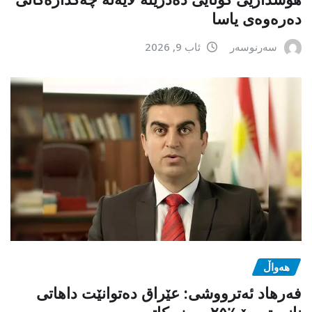
دەرەوەی یاسا
سەرنوسەر
ئاب 9, 2026
هەواڵ
فەرهاد ئەترووشی: عێراق دەتوانێت داهاتی
نانەوتی بۆ ٪۲۵ بەرز بکاتەوە