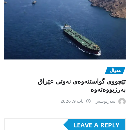
هەواڵ
تێچووی گواستنەوەی نەوتی عێراق
بەرزبووەتەوە
سەرنوسەر
ئاب 9, 2026
LEAVE A REPLY