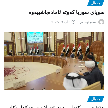
هەواڵ
سوپای سوریا کەوتە ئامادەباشییەوە
سەرنوسەر
ئاب 9, 2026
هەواڵ
هۆشداریی کۆتایی دەدرێتە لایەنە چەکدارەکانی