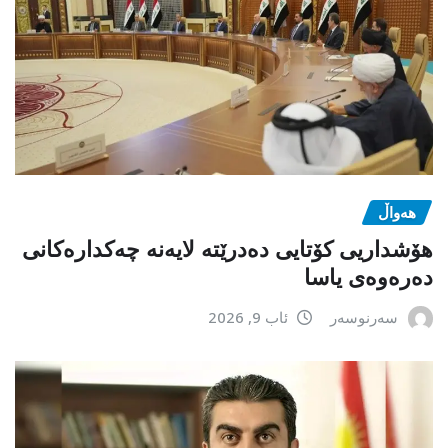
هەواڵ
هۆشداریی کۆتایی دەدرێتە لایەنە چەکدارەکانی
دەرەوەی یاسا
سەرنوسەر
ئاب 9, 2026