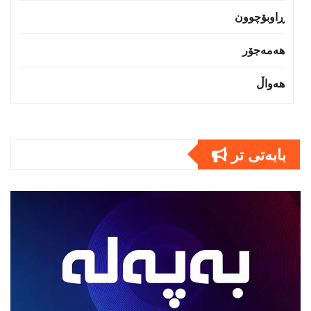
ڕاوبۆچوون
هەمەجۆر
هەواڵ
بابەتى تر