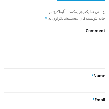
پۆستی ئەلیکترۆنییەکەت بڵاوناکرێتەوە.
خانە پێویستەکان دەستنیشانکراون بە
*
Comment
*
Name
*
Email