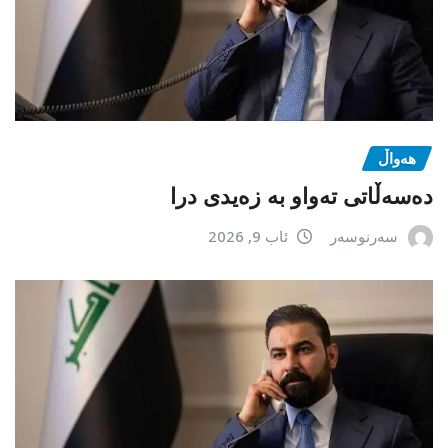
هەواڵ
دەسەڵاتی تەواو بە زەیدی درا
سەرنوسەر
ئاب 9, 2026