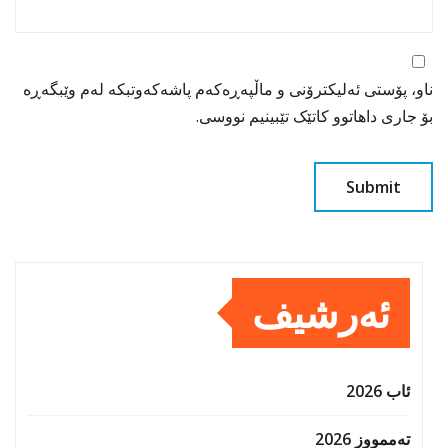
ناو، پۆستی ئەلیکترۆنی و ماڵپەڕەکەم پاشەکەوتبکە لەم وێبگەڕە
بۆ جاری داهاتوو کاتێک تێبینیم نووسی.
ئەرشیف
ئاب 2026
تەممووز 2026