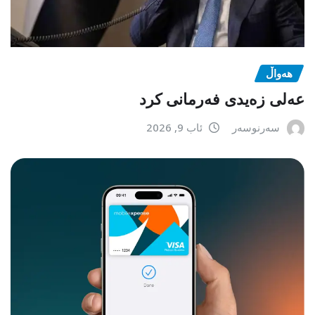
هەواڵ
عەلی زەیدی فەرمانی کرد
سەرنوسەر
ئاب 9, 2026