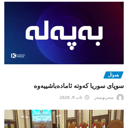
هەواڵ
سوپای سوریا کەوتە ئامادەباشییەوە
سەرنوسەر
ئاب 9, 2026