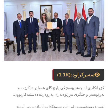
سەیرکراوە:
(1.1K)
گۆڕانکاری لە چەند پۆستێکی پارێزگای هەولێر دەکرێت و
بەڕێوەبەر و جێگری بەڕێوەبەری پەروەردە دەستبەکاربوون.
ئەمڕۆ دووشەممە، لە ڕێوڕەسمێکدا بە ئامادەبوونی ئومێد