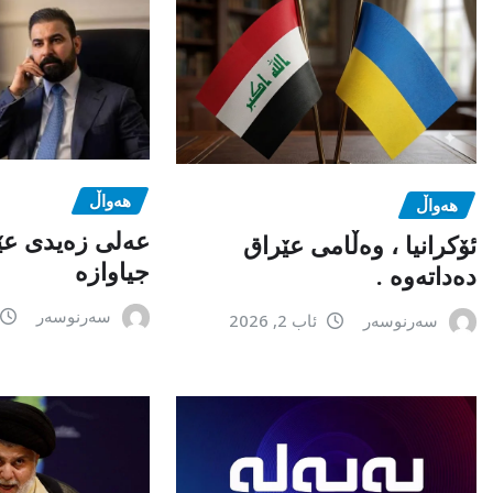
هەواڵ
هەواڵ
عەلی زەیدی عێ
ئۆکرانیا ، وەڵامی عێراق
جیاوازە
دەداتەوە .
سەرنوسەر
سەرنوسەر
ئاب 2, 2026