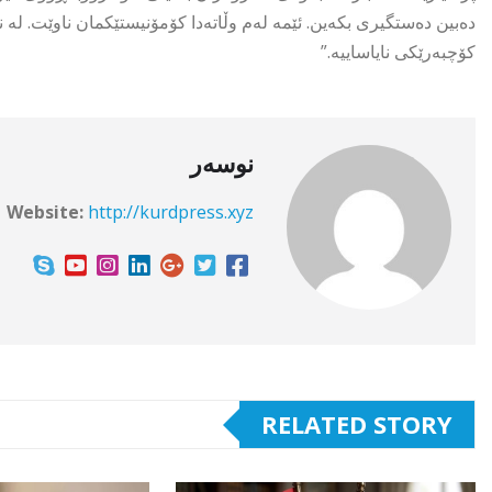
دەبین دەستگیری بکەین. ئێمە لەم وڵاتەدا کۆمۆنیستێکمان ناوێت. لە 
کۆچبەرێکی نایاساییە.”
نوسەر
Website:
http://kurdpress.xyz
RELATED STORY