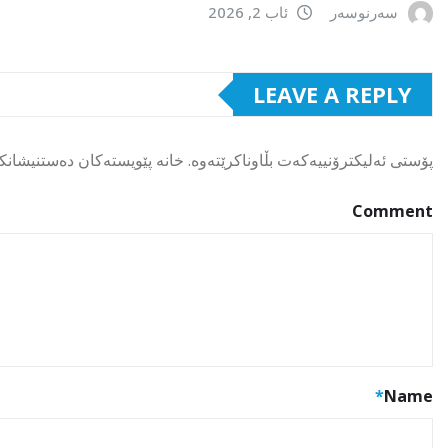
سەرنوسەر
ئاب 2, 2026
LEAVE A REPLY
پۆستی ئەلیکترۆنییەکەت بڵاوناکرێتەوە.
خانە پێویستەکان دەستنیشانک
Comment
*
Name