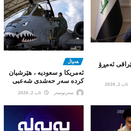
هەواڵ
راقی ئەمڕۆ
ئەمریکا و سعودیە ، هێرشیان
کردە سەر حەشدی شەعبی
ئاب 2, 2026
سەرنوسەر
ئاب 2, 2026