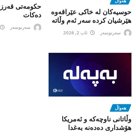
هەواڵ
حکومەتی قەرزی
حوسیەکان لە خاکی عێراقەوە
دەکات
هێرشیان کردە سەر ئەم وڵاتە
سەرنوسەر
سەرنوسەر
ئاب 2, 2026
هەواڵ
وڵاتانی ناوچەکە و ئەمریکا
هۆشداری دەدەنە بەغدا