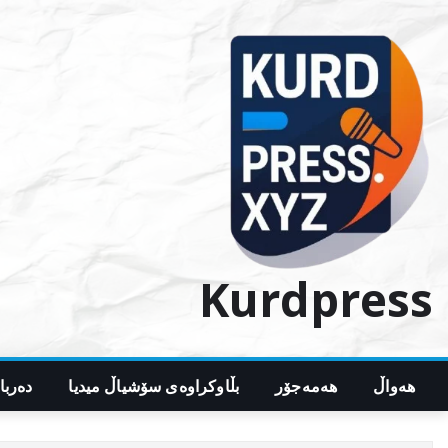
Ski
t
conten
Kurdpress
هەواڵ
هەمەجۆر
بڵاوکراوەی سۆشیاڵ میدیا
دەربا