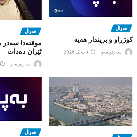
هەواڵ
هەواڵ
كوژراو و بریندار هەیە
موقتەدا سەدر 
ئێران دەدات
سەرنوسەر
ئاب 2, 2026
سەرنوسەر
هەواڵ