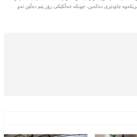
نزیکەوە چاودێری دەکەین، چونکە خەڵکێکی زۆر پێم دەڵێن ئەو