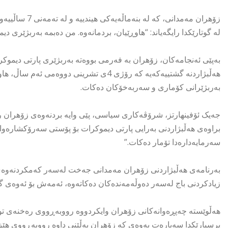
زۆهران مەمدانی
لە گوتارێکدا رایگەیاند: “هاوڕێیان، بردمانەوە. من دەبمە بەربژێری د
بەپێی ئەنجامەکان، زۆهران بە فەرمی بووەتە بەربژێری پارتی دیموکر
هەڵبژاردنە گشتییەکەیە کە رۆژی 4ی تشرین
بەربژێرانی کۆماری و سەربەخۆکان دەکات.
جەیک ئۆفینهارتز، شرۆڤەکاری سیاسی، پێی وایە بردنەوەی زۆهران ر
براوەی هەڵبژاردنی بەرایی پارتی دیموکرات بۆ پۆستی سەرۆکشارەوان
سەرمایەدارەدا تۆمار دەکات.”
بەرنامەی هەڵبژاردنی زۆهران مەمدانی جەخت لەسەر کەمکردنەوەی 
زیادکردنی باج لەسەر دەوڵەمەندەکان دەکاتەوە، ئەمەش بۆ ئەوەی گە
هەڵوێستە چەپڕەوانەکانی زۆهران وایکردووە رووبەڕووی رەخنەی توند
پرسیارێکدا سەبارەت بەوەی کە زۆهران بەڵێنی داوە رووبەڕووی هێزە ئ