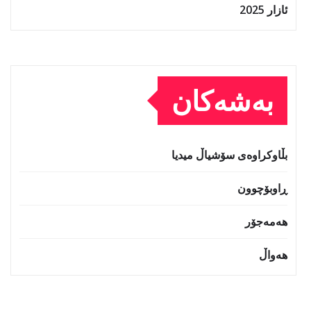
ئازار 2025
بەشەکان
بڵاوکراوەی سۆشیاڵ میدیا
ڕاوبۆچوون
هەمەجۆر
هەواڵ