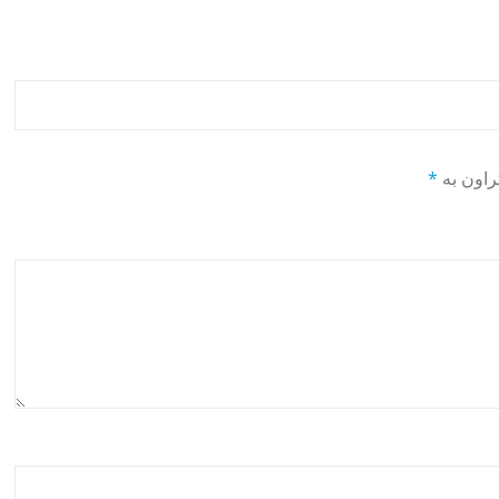
راون بە
*