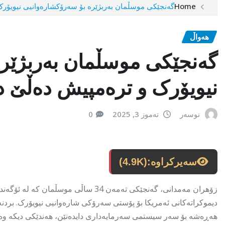
Home
گەنجێکی موسڵمان بەربژێرە بۆ سەرۆکشارەوانیی نیویۆر
هەواڵ
گەنجێکی موسڵمان بەربژێر
نیویۆرک و ترەمپیش دەڵێ 
نوسەر
تەموز 3, 2025
0
سەیرکراوە:
(4.9K)
زۆهران مەمدانی، گەنجێکی تەمەن 34 ساڵی 
دیموکراتەکانی ئەمریکا بۆ پۆستی سەرۆکی شارەوانیی نیویۆرک. بردنە
هەڕەشە بۆ سەر سیستمی سەرمایەداری دایدەنێن، هەندێکی دیکە وەک