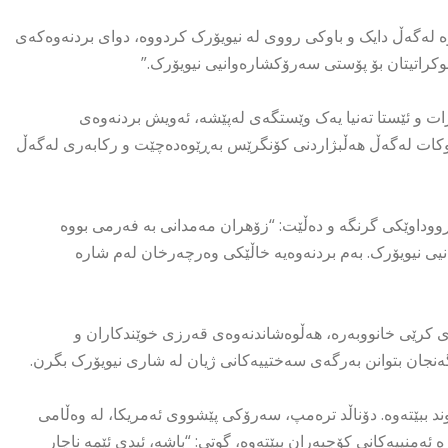
، کە لە بنەماڵەیەکی هیندییە و لە تەمەنی 7 ساڵییەوە لەگەڵ دایک و باوکی رووی لە نیویۆرک کردووە، دوای بردنەوەکەی
یموکراتیتان بۆ پۆستی سەرۆکشارەوانیی نیویۆرک.”
ات و ئێستا تەنیا یەک وێستگەی لەپێشە، ئەویش بردنەوەی
ی دووەمی ئەم ساڵ، هاوکات لەگەڵ هەڵبژاردنی کۆنگرێس بەڕێوەدەچێت و رکابەری لەگەڵ
ووداوێکی گرنگە و دەڵێت: “زۆهران مەمدانی بە فەرمی بووە
یی نیویۆرک. بەم بردنەوەیە خاڵێکی وەرچەرخان لەم شارە
کرێی خانووبەرە، هەڵوەشاندنەوەی قەرزی خوێندکاران و
نجان بتوانن بەرگەی سەختییەکانی ژیان لە شاری نیویۆرک بگرن.
 ببێتەوە. دۆناڵد ترەمپ، سەرۆکی پێشووی ئەمریکا، لە وەڵامی
ەمنییەکانی کۆچبەران ببێتەوە، گوتی: “باشە، ئیدی ئێمە ناچار