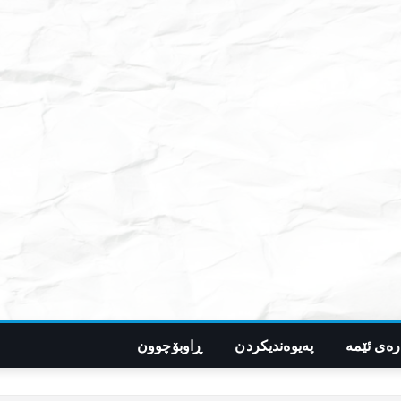
رەی ئێمە
پەیوەندیکردن
ڕاوبۆچوون