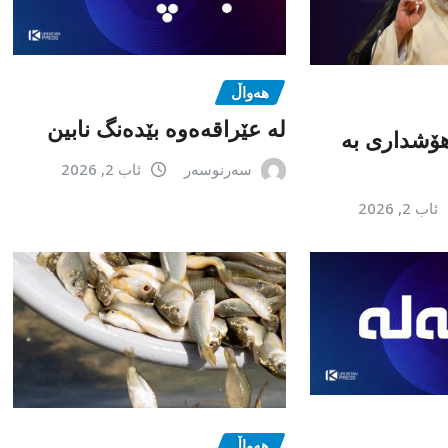
هەواڵ
لە عێراقەەوە بێدەنگ نابین
هۆشداری بە
سەرنوسەر
ئاب 2, 2026
ئاب 2, 2026
هەواڵ