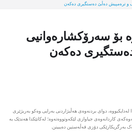
ک و ترەمپیش دەڵێ دەستگیری دەکەن
ە بۆ سەرۆکشارەوانیی
دەستگیری دەکەن
موسڵمان کە لە ئۆگەندا لەدایکبووە، دوای بردنەوەی هەڵبژاردنی بەرایی وەکو بەربژێری
وەکەی کاردانەوەی جیاوازی لێکەوتووەتەوە؛ لەکاتێکدا هەندێک بە
 بەرگریکارێکی دۆزی فەڵەستین دەیبینن.