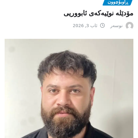
ڕاوبۆچوون
مۆدێلە نوێیەکەى ئابووریی
نوسەر
ئاب 3, 2026