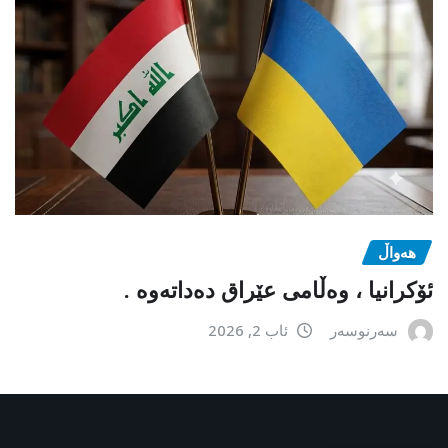
هەواڵ
ئۆکرانیا ، وەڵامی عێراق دەداتەوە .
سەرنوسەر
ئاب 2, 2026