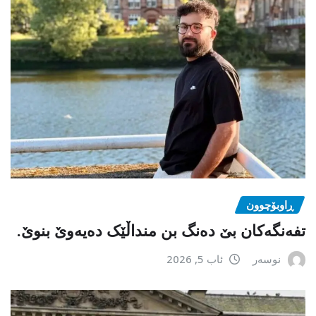
ڕاوبۆچوون
تفەنگەکان بێ دەنگ بن منداڵێک دەیەوێ بنوێ.
نوسەر
ئاب 5, 2026