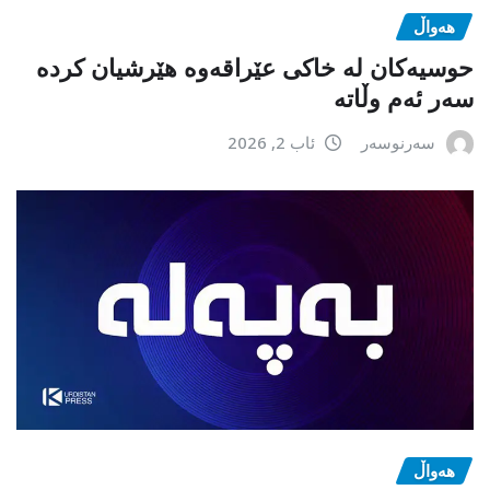
هەواڵ
حوسیەکان لە خاکی عێراقەوە هێرشیان کردە
سەر ئەم وڵاتە
سەرنوسەر
ئاب 2, 2026
هەواڵ