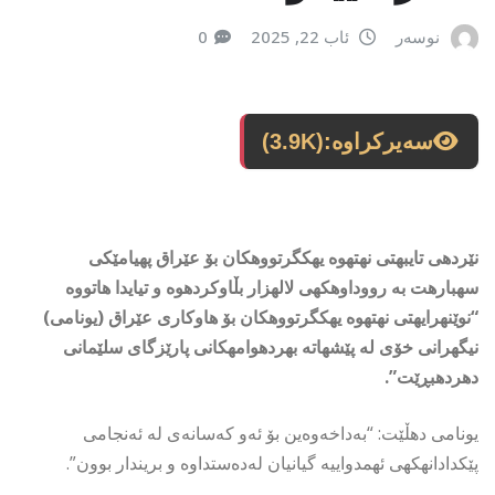
نوسەر
ئاب 22, 2025
0
سەیرکراوە:
(3.9K)
نێردهی تایبهتی نهتهوه یهكگرتووهكان بۆ عێراق پهیامێكی
سهبارهت به رووداوهكهی لالهزار بڵاوكردهوه و تیایدا هاتووه
“نوێنهرایهتی نهتهوه یهكگرتووهكان بۆ هاوكاری عێراق (یونامی)
نیگهرانی خۆی له پێشهاته بهردهوامهكانی پارێزگای سلێمانی
دهردهبڕێت”.
یونامی دهڵێت: “بەداخەوەین بۆ ئەو کەسانەی لە ئەنجامی
پێكدادانهكهی ئهمدواییه گیانیان لەدەستداوە و بریندار بوون”.