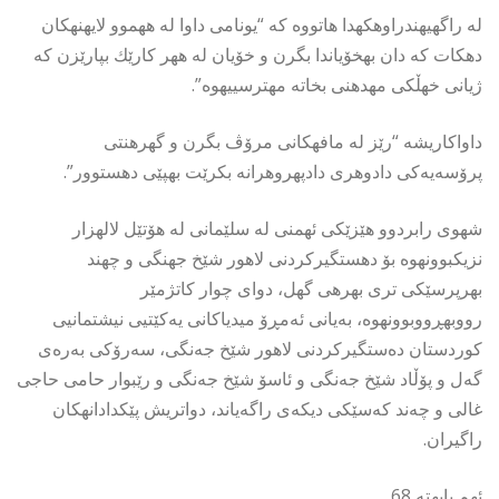
له راگهیهندراوهكهدا هاتووه كه “یونامی داوا له ههموو لایهنهكان
دهكات كه دان بهخۆیاندا بگرن و خۆیان له ههر كارێك بپارێزن كه
ژیانی خهڵكی مهدهنی بخاته مهترسییهوه”.
داواكاریشه “رێز له مافهكانی مرۆڤ بگرن و گهرهنتی
پرۆسەیەکی دادوهری دادپهروهرانه بكرێت بهپێی دهستوور”.
شهوی رابردوو هێزێكی ئهمنی له سلێمانی له هۆتێل لالهزار
نزیكبوونهوه بۆ دهستگیركردنی لاهور شێخ جهنگی و چهند
بهرپرسێكی تری بهرهی گهل، دوای چوار كاتژمێر
رووبهڕووبوونهوه، بەیانی ئەمڕۆ میدیاکانی یەکێتیی نیشتمانیی
کوردستان دەستگیرکردنی لاهور شێخ جەنگی، سەرۆکی بەرەی
گەل و پۆڵاد شێخ جەنگی و ئاسۆ شێخ جەنگی و رێبوار حامی حاجی
غالی و چەند کەسێکی دیکەی راگەیاند، دواتریش پێكدادانهكان
راگیران.
ئهم بابهته 68