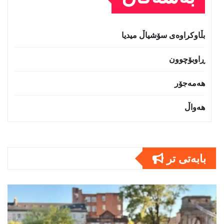
بڵاوکراوەی سۆشیاڵ میدیا
ڕاوبۆچوون
هەمەجۆر
هەواڵ
بابەتى تر