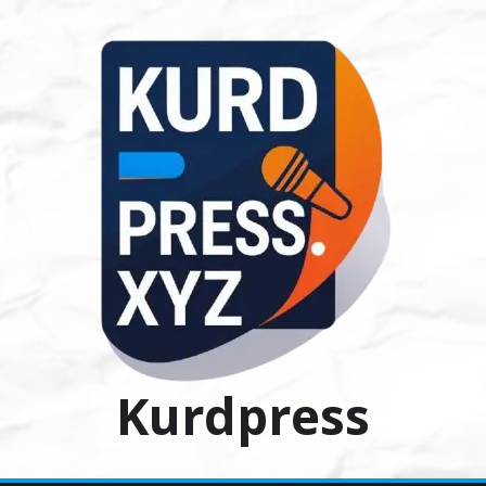
Ski
t
conten
Kurdpress