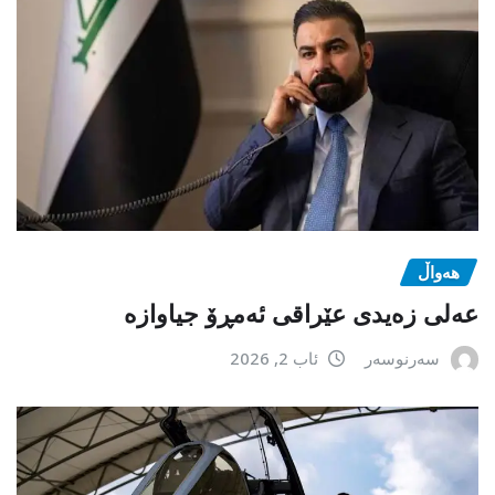
هەواڵ
عەلی زەیدی عێراقی ئەمڕۆ جیاوازە
سەرنوسەر
ئاب 2, 2026