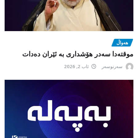
هەواڵ
موقتەدا سەدر هۆشداری بە ئێران دەدات
سەرنوسەر
ئاب 2, 2026