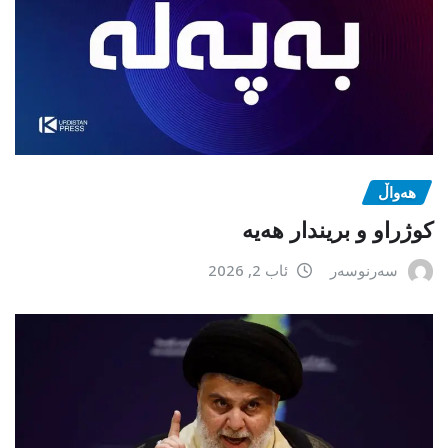
هەواڵ
كوژراو و بریندار هەیە
سەرنوسەر
ئاب 2, 2026