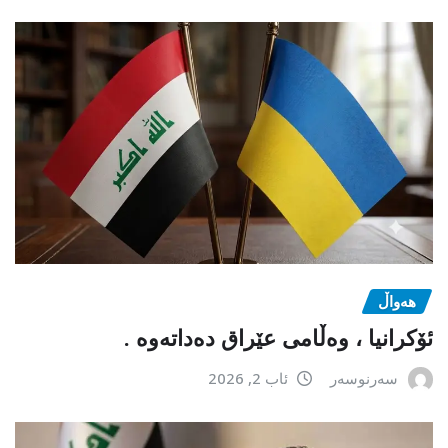
هەواڵ
ئۆکرانیا ، وەڵامی عێراق دەداتەوە .
سەرنوسەر
ئاب 2, 2026