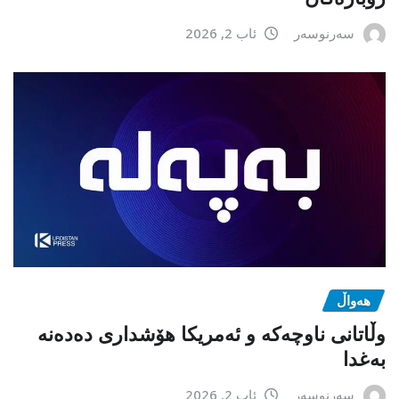
سەرنوسەر
ئاب 2, 2026
هەواڵ
وڵاتانی ناوچەکە و ئەمریکا هۆشداری دەدەنە
بەغدا
سەرنوسەر
ئاب 2, 2026