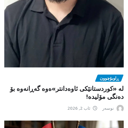
ڕاوبۆچوون
لە «کوردستانێکی ئاوەدانتر»ەوە گەڕانەوە بۆ
دەنگی مۆلیدە!
نوسەر
ئاب 2, 2026