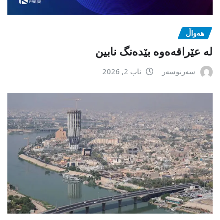
هەواڵ
لە عێراقەەوە بێدەنگ نابین
سەرنوسەر
ئاب 2, 2026