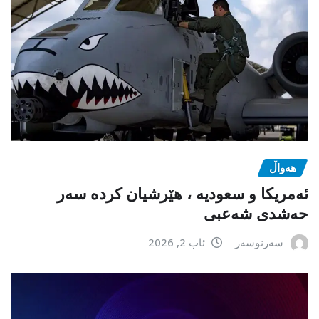
هەواڵ
ئەمریکا و سعودیە ، هێرشیان کردە سەر
حەشدی شەعبی
سەرنوسەر
ئاب 2, 2026