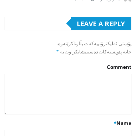
LEAVE A REPLY
پۆستی ئەلیکترۆنییەکەت بڵاوناکرێتەوە.
خانە پێویستەکان دەستنیشانکراون بە
*
Comment
*
Name