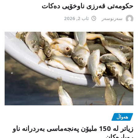
حکومەتی قەرزی ناوخۆیی دەکات
سەرنوسەر
ئاب 2, 2026
هەواڵ
زیاتر لە 150 ملیۆن پەنجەماسی بەردرانە ناو
روبارەکان