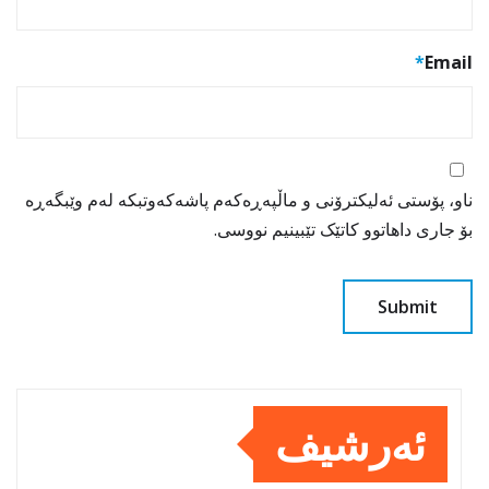
*
Email
ناو، پۆستی ئەلیکترۆنی و ماڵپەڕەکەم پاشەکەوتبکە لەم وێبگەڕە
بۆ جاری داهاتوو کاتێک تێبینیم نووسی.
ئەرشیف