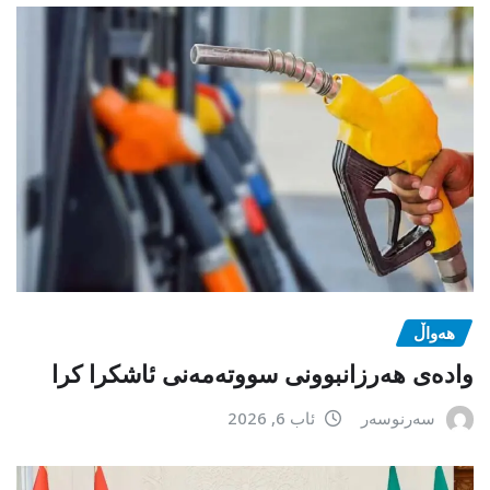
هەواڵ
وادەی هەرزانبوونی سووتەمەنی ئاشکرا کرا
سەرنوسەر
ئاب 6, 2026