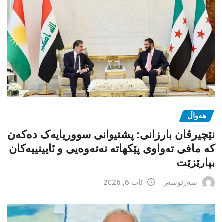
هەواڵ
نێچیرڤان بارزانی: پشتیوانی سووریایەک دەکەن
کە مافی تەواوی پێکهاتە نەتەوەیی و ئایینییەکان
بپارێزێت
سەرنوسەر
ئاب 6, 2026