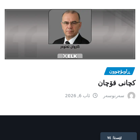
ڕاوبۆچوون
کچانی قۆچان
سەرنوسەر
ئاب 6, 2026
Live: 74