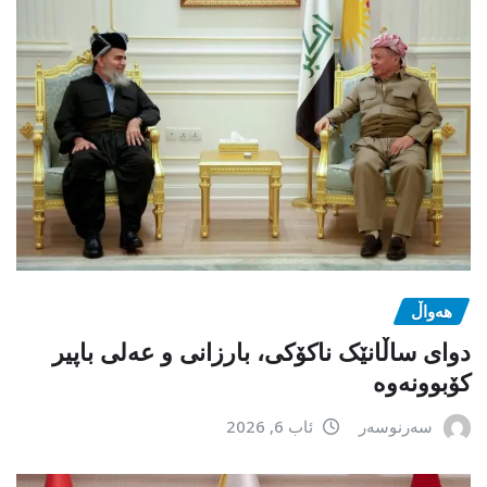
هەواڵ
دوای ساڵانێک ناکۆکی، بارزانی و عەلی باپیر
کۆبوونەوە
سەرنوسەر
ئاب 6, 2026