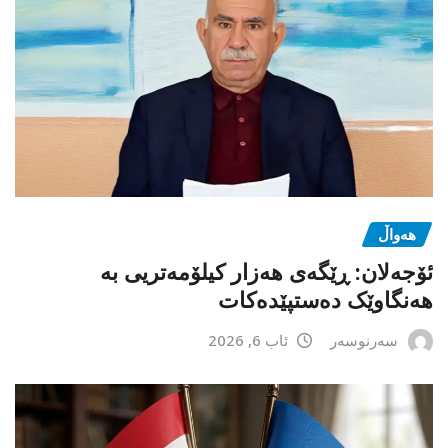
هەواڵ
ئۆجەلان: ڕێگەی هەزار کیلۆمەتریی بە
هەنگاوێک دەستپێدەکات
سەرنوسەر
ئاب 6, 2026