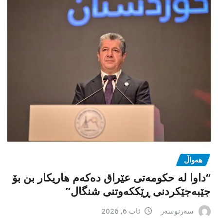
هەواڵ
“داوا لە حكومەتی عێراق دەكەم هاریكار بن بۆ
جێبەجێكردنی ڕێككەوتنی شنگال”
سەرنوسەر
ئاب 6, 2026