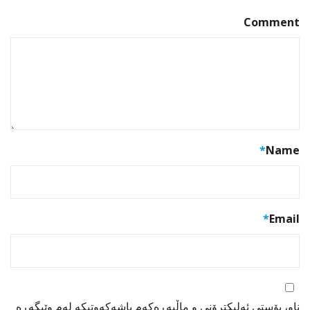
Comment
*
Name
*
Email
ناو، پۆستی ئەلیکترۆنی و ماڵپەڕەکەم پاشەکەوتبکە لەم وێبگەڕە