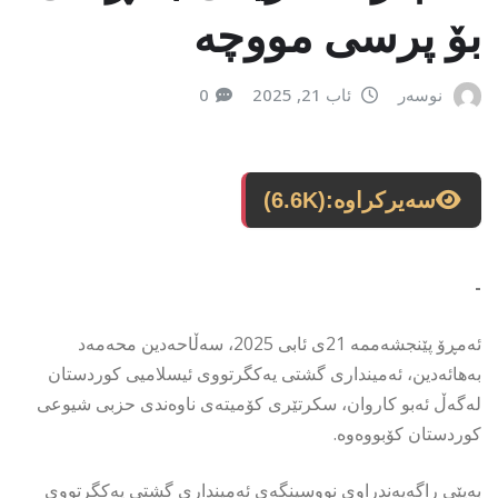
بۆ پرسی مووچە
نوسەر
ئاب 21, 2025
0
سەیرکراوە:
(6.6K)
-
ئەمڕۆ پێنجشەممە 21ی ئابی 2025، سەڵاحەدین محەمەد
بەهائەدین، ئەمینداری گشتی یەكگرتووی ئیسلامیی كوردستان
لەگەڵ ئەبو كاروان، سكرتێری كۆمیتەی ناوەندی حزبی شیوعی
كوردستان کۆبووەوە.
بەپێی راگەیەندراوی نووسینگەی ئەمینداری گشتی یەكگرتووی