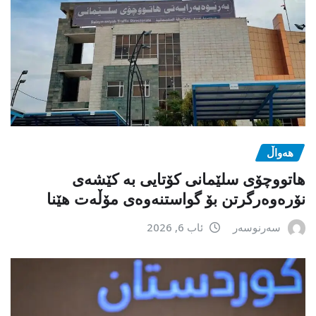
هەواڵ
هاتووچۆی سلێمانی کۆتایی بە کێشەی
نۆرەوەرگرتن بۆ گواستنەوەی مۆڵەت هێنا
سەرنوسەر
ئاب 6, 2026