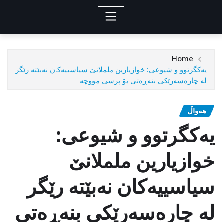
Home
یەکگرتوو و شیوعی: خوازیارین ململانێ سیاسییەكان نەبێتە رێگر
لە چارەسەرێكی بنەڕەتی بۆ پرسی مووچە
هەواڵ
یەکگرتوو و شیوعی:
خوازیارین ململانێ
سیاسییەكان نەبێتە رێگر
لە چارەسەرێكی بنەڕەتی