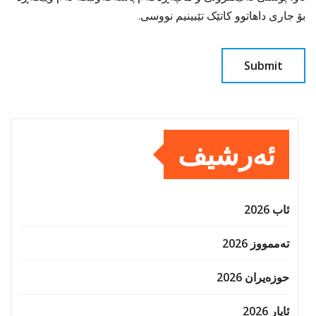
بۆ جاری داهاتوو کاتێک تێبینیم نووسی.
ئەرشیف
ئاب 2026
تەممووز 2026
حوزه‌یران 2026
ئایار 2026