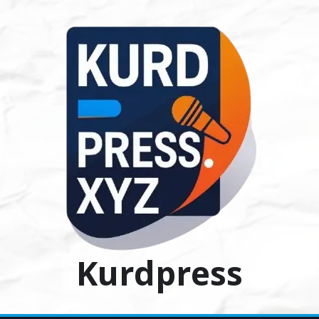
Ski
t
conten
Kurdpress