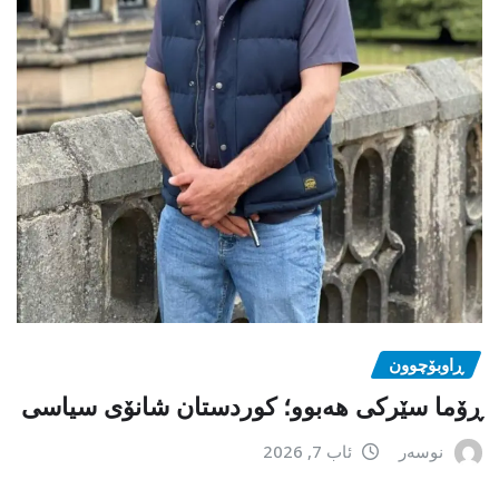
ڕاوبۆچوون
ڕۆما سێرکی هەبوو؛ کوردستان شانۆی سیاسی
نوسەر
ئاب 7, 2026