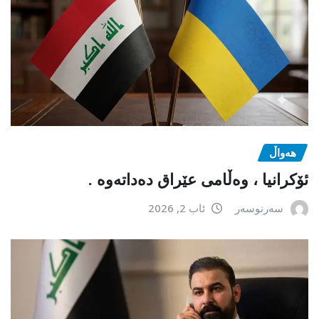
هەواڵ
ئۆکرانیا ، وەڵامی عێراق دەداتەوە .
سەرنوسەر
ئاب 2, 2026