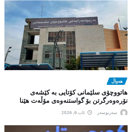
هەواڵ
هاتووچۆی سلێمانی کۆتایی بە کێشەی
نۆرەوەرگرتن بۆ گواستنەوەی مۆڵەت هێنا
سەرنوسەر
ئاب 6, 2026