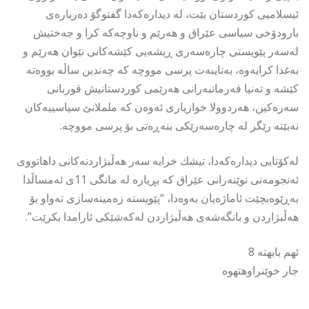
ئیسلامیی كوردستان بێت، لە دیدارەكەدا گفتوگۆ دەربارەی
بارودۆخی سیاسی عێراق و هەرێم و ناوچەكە كرا و جەختیش
لەسەر پێویستی چارەسەری ڕیشەیی كێشەكانی نێوان هەرێم و
بەغدا كرایەوە، بەتایبەت پرسی مووچە كە چەندین ساڵە بووەتە
كێشە و تەنیا فەرمانبەرانی هەرێمی كوردستانیش قوربانی
سەرەكین، هەردوولا خوازیاری ئەوەن كە ململانێ سیاسییەكان
نەبێتە رێگر لە چارەسەرێكی بنەڕەتی بۆ پرسی مووچە.
لەكۆتایی دیدارەكەدا، تیشك خرایە سەر هەڵبژاردنەكانی داهاتووی
ئەنجومەنی نوێنەرانی عێراق كە بڕیارە لە مانگی 11ی ئەمساڵدا
بەڕێوەبچێت ئاماژەیان بەوەدا، “پێویستە زەمینەسازی تەواو بۆ
هەڵبژاردن و بانگەشەی هەڵبژاردن لەكەشێكی ئارامدا بكرێت”.
ئهم بابهته 8
جار خوێنراوهتهوه