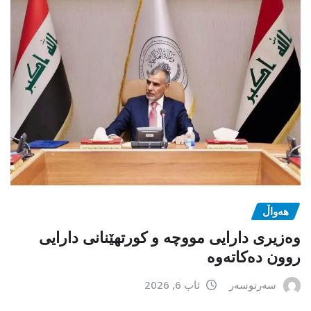
هەواڵ
وەزیری دارایی مووچە و کورتهێنانی دارایی
روون دەکاتەوە
سەرنوسەر
ئاب 6, 2026