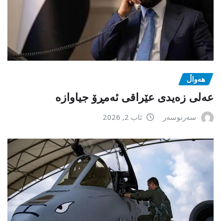
هەواڵ
عەلی زەیدی عێراقی ئەمڕۆ جیاوازە
سەرنوسەر
ئاب 2, 2026