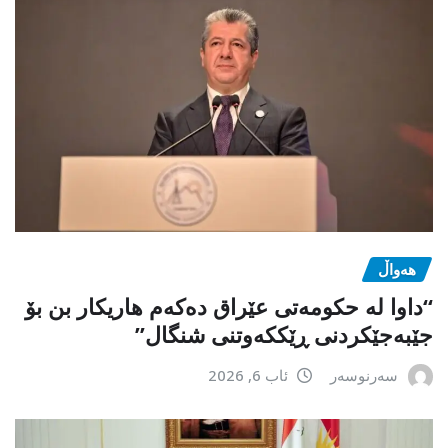
هەواڵ
“داوا لە حكومەتی عێراق دەكەم هاریكار بن بۆ
جێبەجێكردنی ڕێككەوتنی شنگال”
سەرنوسەر
ئاب 6, 2026