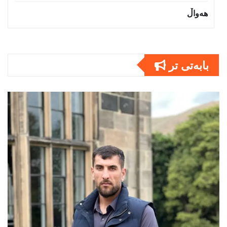
هەواڵ
بابەتى تر