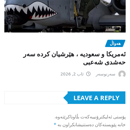
هەواڵ
ئەمریکا و سعودیە ، هێرشیان کردە سەر
حەشدی شەعبی
سەرنوسەر
ئاب 2, 2026
LEAVE A REPLY
پۆستی ئەلیکترۆنییەکەت بڵاوناکرێتەوە.
خانە پێویستەکان دەستنیشانکراون بە
*