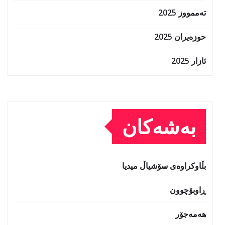
تەممووز 2025
حوزه‌یران 2025
ئازار 2025
بەشەکان
بڵاوکراوەی سۆشیاڵ میدیا
ڕاوبۆچوون
هەمەجۆر