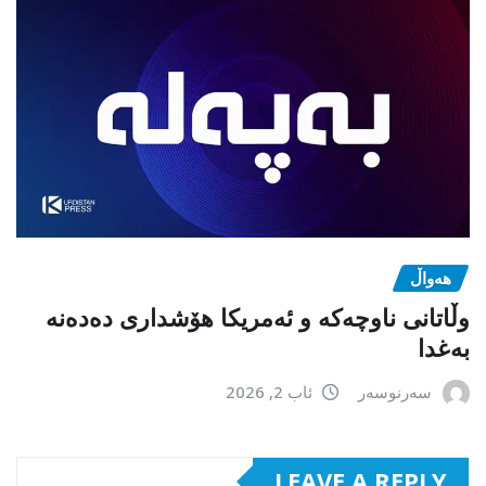
هەواڵ
وڵاتانی ناوچەکە و ئەمریکا هۆشداری دەدەنە
بەغدا
سەرنوسەر
ئاب 2, 2026
LEAVE A REPLY