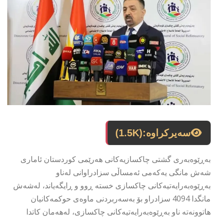
سەیرکراوە:
(1.5K)
بەڕێوەبەری گشتی چاکسازیەکانی هەرێمی کوردستان ئاماری
شەش مانگی یەکەمی ئەمساڵی سزادراوانی لەناو
بەڕێوەبەرایەتیەکانی چاکسازی خستە ڕوو و ڕایگەیاند، لەشەش
مانگدا 4094 سزادراو بۆ بەسەربردنی ماوەی حوکمەکانیان
هاتوونەتە ناو بەڕێوەبەرایەتیەکانی چاکسازی، لەهەمان کاتدا