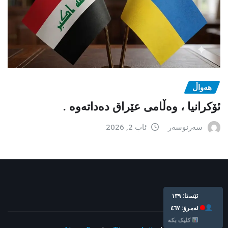
هەواڵ
ئۆکرانیا ، وەڵامی عێراق دەداتەوە .
سەرنوسەر
ئاب 2, 2026
ئێستا: ١٣٩
ئه‌مرۆ: ٤٦٧
کلیک بکە