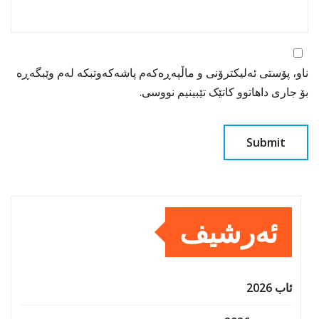
ناو، پۆستی ئەلیکترۆنی و ماڵپەڕەکەم پاشەکەوتبکە لەم وێبگەڕە
بۆ جاری داهاتوو کاتێک تێبینیم نووسی.
ئەرشیف
ئاب 2026