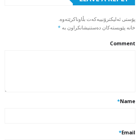
پۆستی ئەلیکترۆنییەکەت بڵاوناکرێتەوە.
خانە پێویستەکان دەستنیشانکراون بە
*
Comment
*
Name
*
Email