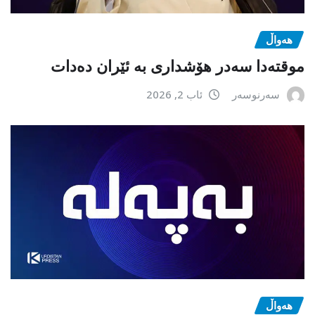
هەواڵ
موقتەدا سەدر هۆشداری بە ئێران دەدات
سەرنوسەر
ئاب 2, 2026
هەواڵ