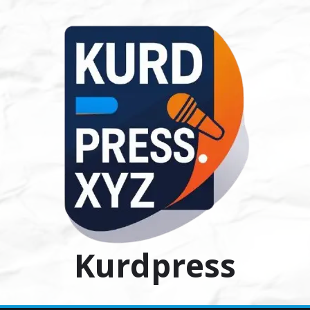
Ski
t
conten
Kurdpress