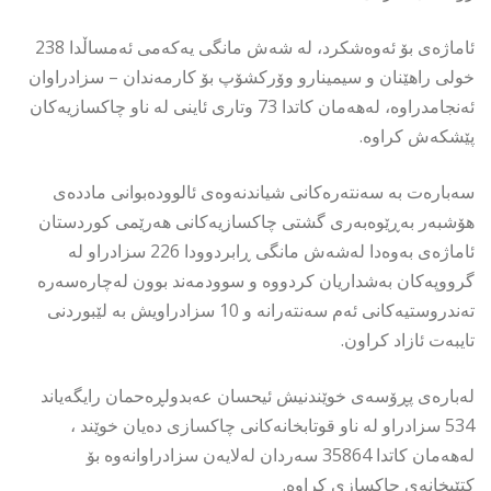
ئاماژەی بۆ ئەوەشکرد، لە شەش مانگی یەکەمی ئەمساڵدا 238
خولی راهێنان و سیمینارو وۆرکشۆپ بۆ کارمەندان – سزادراوان
ئەنجامدراوە، لەهەمان کاتدا 73 وتاری ئاینی لە ناو چاکسازیەکان
پێشکەش کراوە.
سەبارەت بە سەنتەرەکانی شیاندنەوەی ئالوودەبوانی ماددەی
هۆشبەر بەڕێوەبەری گشتی چاکسازیەکانی هەرێمی کوردستان
ئاماژەی بەوەدا لەشەش مانگی ڕابردوودا 226 سزادراو لە
گرووپەکان بەشداریان کردووە و سوودمەند بوون لەچارەسەرە
تەندروستیەکانی ئەم سەنتەرانە و 10 سزادراویش بە لێبوردنی
تایبەت ئازاد کراون.
لەبارەی پڕۆسەی خوێندنیش ئیحسان عەبدولڕەحمان رایگەیاند
534 سزادراو لە ناو قوتابخانەکانی چاکسازی دەیان خوێند ،
لەهەمان کاتدا 35864 سەردان لەلایەن سزادراوانەوە بۆ
کتێبخانەی چاکسازی کراوە.