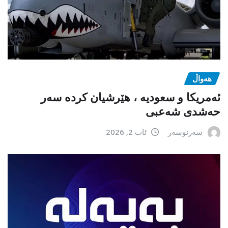
هەواڵ
ئەمریکا و سعودیە ، هێرشیان کردە سەر
حەشدی شەعبی
سەرنوسەر
ئاب 2, 2026