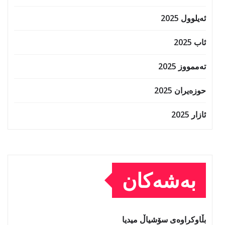
ئەیلوول 2025
ئاب 2025
تەممووز 2025
حوزه‌یران 2025
ئازار 2025
بەشەکان
بڵاوکراوەی سۆشیاڵ میدیا