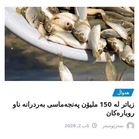
هەواڵ
زیاتر لە 150 ملیۆن پەنجەماسی بەردرانە ناو
روبارەکان
سەرنوسەر
ئاب 2, 2026