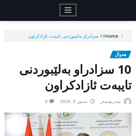
Home
10 سزادراو بەلێبوردنی تایبەت ئازادکراون
هەواڵ
10 سزادراو بەلێبوردنی
تایبەت ئازادکراون
سەرنوسەر
تەموز 9, 2026
0