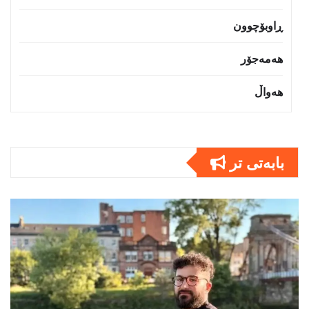
ڕاوبۆچوون
هەمەجۆر
هەواڵ
بابەتى تر