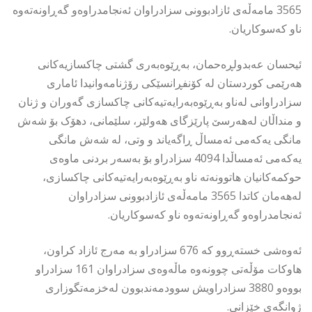
3565 مامەڵەی ئازادبوونی سزادراوان ئەنجامدراوەو گەڕاونەتەوە
ناو کەسوکاریان.
ئیحسان عەبدولڕەحمان، بەڕێوەبەری گشتی چاکسازیەکانی
هەرێمی کوردستان لە کۆنفڕانسێکی رۆژنامەوانیدا ئاماری
سزادراوانی لەناو بەڕێوەبەرایەتیەکانی چاکسازی گەوران و ژنان
و منداڵان لەهەرسێ پارێزگای هەولێر، سلێمانی، دهۆک بۆ شەش
مانگی یەکەمی ئەمساڵ ڕاگەیاند و وتی، لە شەش مانگی
یەکەمی ئەمساڵدا 4094 سزادراو بۆ بەسەر بردنی ماوەی
حوکمەکانیان هاتوونەتە ناو بەڕێوەبەرایەتیەکانی چاکسازی،
لەهەمان کاتدا 3565 مامەڵەی ئازادبوونی سزادراوان
ئەنجامدراوەو گەڕاونەتەوە ناو کەسوکاریان.
ئەوەشی خستەڕوو کە 676 سزادراو بە مەرج ئازاد کراون،
هاوکات مۆڵەتی چوونەوە ماڵەوەی سزادراوان 161 سزادراو
بووەو 3880 سزادراویش سوودمەندبوون لەخزمەتگوزاری
ژوانگەی خێزانی.