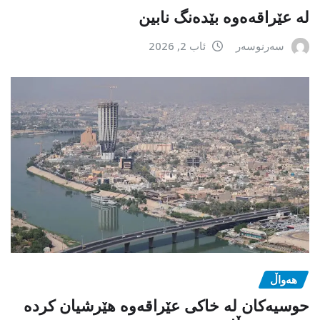
لە عێراقەەوە بێدەنگ نابین
سەرنوسەر
ئاب 2, 2026
هەواڵ
حوسیەکان لە خاکی عێراقەوە هێرشیان کردە