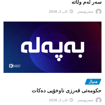
سەر ئەم وڵاتە
سەرنوسەر
ئاب 2, 2026
هەواڵ
حکومەتی قەرزی ناوخۆیی دەکات
سەرنوسەر
ئاب 2, 2026