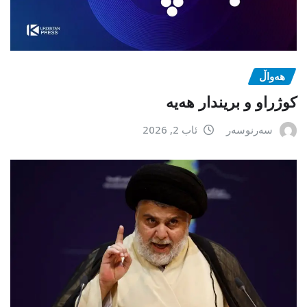
هەواڵ
كوژراو و بریندار هەیە
سەرنوسەر
ئاب 2, 2026