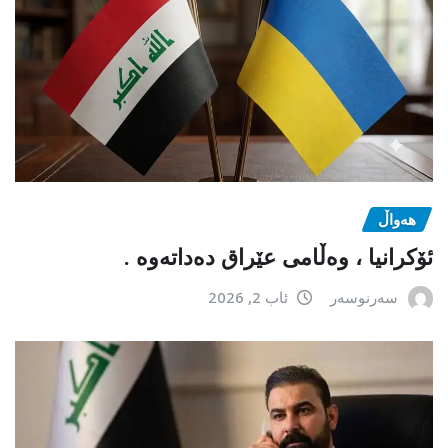
هەواڵ
ئۆکرانیا ، وەڵامی عێراق دەداتەوە .
سەرنوسەر
ئاب 2, 2026