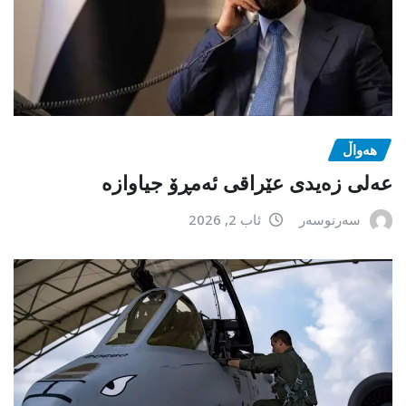
هەواڵ
عەلی زەیدی عێراقی ئەمڕۆ جیاوازە
سەرنوسەر
ئاب 2, 2026