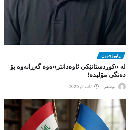
ڕاوبۆچوون
لە «کوردستانێکی ئاوەدانتر»ەوە گەڕانەوە بۆ
دەنگی مۆلیدە!
نوسەر
ئاب 2, 2026