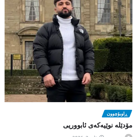
ڕاوبۆچوون
مۆدێلە نوێیەکەى ئابووریی