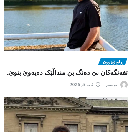
ڕاوبۆچوون
تفەنگەکان بێ دەنگ بن منداڵێک دەیەوێ بنوێ.
نوسەر
ئاب 5, 2026