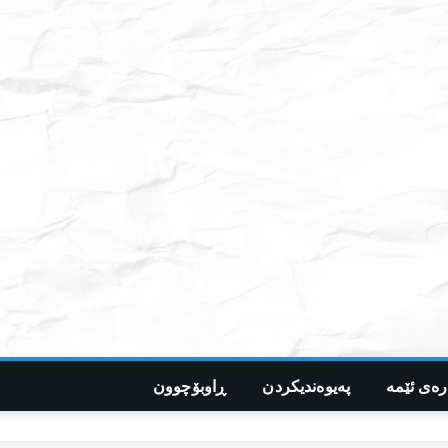
رەی ئێمە
پەیوەندیکردن
ڕاوبۆچوون