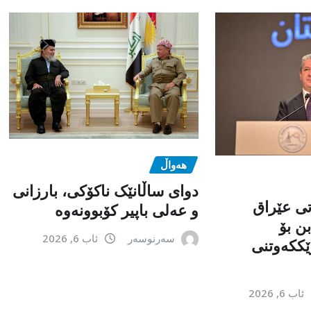
هەواڵ
دوای ساڵانێک ناکۆکی، بارزانی
تی عێراق
و عەلی باپیر کۆبوونەوە
ن بۆ
سەرنوسەر
ئاب 6, 2026
ێككەوتنی
ئاب 6, 2026