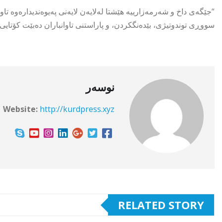
“جێگەی داخ و شەرمەزارییە هێشتا لەلایەن لایەنى پەیوەندیدارەوە تاوا
سووڕی توندوتیژی، بێدەنگکردن، و پاراستنی تاوانباران دەبێت کۆتایی پ
نوسەر
Website:
http://kurdpress.xyz
RELATED STORY