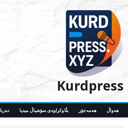
Ski
t
conten
Kurdpress
هەواڵ
هەمەجۆر
بڵاوکراوەی سۆشیاڵ میدیا
دەربا