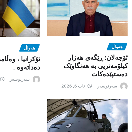
هەواڵ
هەواڵ
ئۆجەلان: ڕێگەی هەزار
ئۆکرانیا ، وەڵا
کیلۆمەتریی بە هەنگاوێک
دەداتەوە .
دەستپێدەکات
سەرنوسەر
سەرنوسەر
ئاب 6, 2026