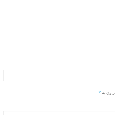
راون بە
*