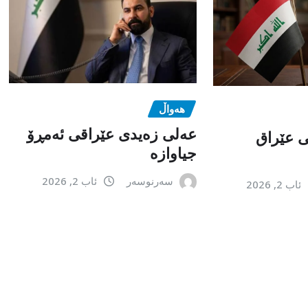
هەواڵ
عەلی زەیدی عێراقی ئەمڕۆ
می عێراق
جیاوازە
سەرنوسەر
ئاب 2, 2026
ئاب 2, 2026