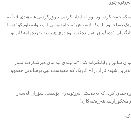
بەڕێوە چوو .
کیەکە جەختکردنەوە بوو لە ئیدانەکردنى تیرۆرکردنى شەهیدى قەڵەم
 دەستى چەند چەکدارێک بەداخەوە تاوەکو ئێستاش ئەنجامدەرانى ئەو تاوانە تاوەکو ئێستا
نگەیان: “دەنگمان بەرز دەکەینەوە دژی هێرشە بەردەوامەکان بۆ
سابیر , ڕایانگەیاند کە : “بە توندی ئیدانەی هێرشکردنە سەر
ندترین شێوە ئازاردرا – کارێک کە مەبەست لێی ترساندنی هەموو
حمان کرد، کە بەدەستی بەڕێوبەرى پۆلیسى سۆران لەسەر
زمەتگوزارییە بنەڕەتیەکان.”
کە