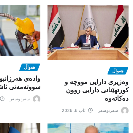
هەواڵ
هەواڵ
وادەی هەرزانبو
وەزیری دارایی مووچە و
سووتەمەنی ئاشک
کورتهێنانی دارایی روون
دەکاتەوە
سەرنوسەر
سەرنوسەر
ئاب 6, 2026