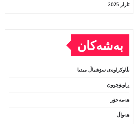
ئازار 2025
بەشەکان
بڵاوکراوەی سۆشیاڵ میدیا
ڕاوبۆچوون
هەمەجۆر
هەواڵ