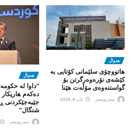
هەواڵ
هاتووچۆی سلێمانی کۆتایی بە
هەواڵ
کێشەی نۆرەوەرگرتن بۆ
“داوا لە حكومە
گواستنەوەی مۆڵەت هێنا
دەكەم هاریكار ب
سەرنوسەر
ئاب 6, 2026
جێبەجێكردنی ڕ
شنگال”
سەرنوسەر