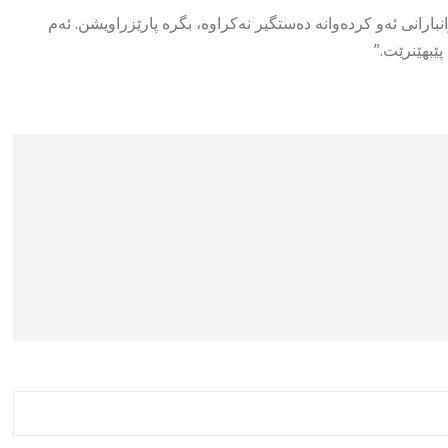
نبارانى ئەو کردەوانە دەستگیر نەکراوە، بگرە پارێزراویشن. ئەم
ێبهێنرێت.”