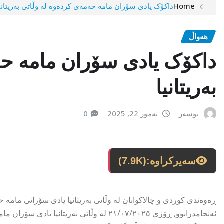
Home
داکۆک یادی سۆران مامە حەمەی کردەوە لە وڵاتى بەریتانی
هەواڵ
داکۆک یادی سۆران مامە حە
بەریتانیا
نوسەر
تەموز 22, 2025
0
سەیرکراوە:
(7.9K)
ڕەوەندى کوردى و چالاکوانان لە وڵاتى بەریتانیا یادى سۆرانى مامە 
ئەنجامدرابوو, ڕۆژى ٢١/٠٧/٢٠٢٥ لە وڵاتى بەر