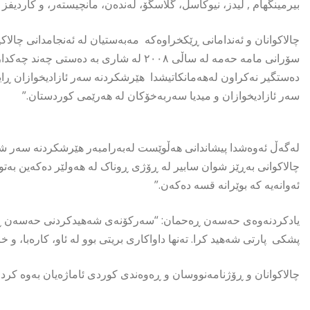
بیرمینگهام , لیدز، نیوکاسڵ، گلاسگۆ، لەندەن، مانچیستەر، و کاردیفز 
چالاکوانان و ئەندامانى ڕێکخراوەکە مەبەستیان لە ئەنجامدانى چالا
سۆرانى مامە حەمە لە ساڵى ٢٠٠٨ لە شارى بە
دەستگیر نەکراون لەهەمانکاتیشدا هێرشکردنە سەر ئازادیخوازان ڕایا
سەر ئازادیخوازان و میدیا سەربەخۆکان لە هەرێمی کوردستان.”
لەگەڵ ئەوەشدا پیشاندانى هەڵوێست لەبەرامبەر هێرشکردنە سەر شوان 
چالاکوانی بەڕێز شوان سابیر لە ڕۆژی ڕوناک لە هەولێر دەکەین بەتو
ئەوانەیە کە بوێرانە قسە دەکەن.”
یادکردنەوەی حەسەن ڕەحمان: “سەرکۆنەی شەهیدکردنی حەسەن ڕە
پشکى پارتی شەهید کرا. تەنها داواکاری بریتی بوو لە ئاو، کارەبا، و خ
چالاکوانان و ڕۆژنامەنووسان و ڕەوەندى کوردى ئاماژەیان بەوە کرد 