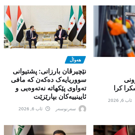
هەواڵ
نێچیرڤان بارزانی: پشتیوانی
ونی
سووریایەک دەکەن کە مافی
را کرا
تەواوی پێکهاتە نەتەوەیی و
ئایینییەکان بپارێزێت
ئاب 6, 2026
سەرنوسەر
ئاب 6, 2026