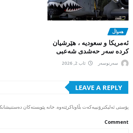
هەواڵ
ئەمریکا و سعودیە ، هێرشیان
کردە سەر حەشدی شەعبی
سەرنوسەر
ئاب 2, 2026
LEAVE A REPLY
پۆستی ئەلیکترۆنییەکەت بڵاوناکرێتەوە.
خانە پێویستەکان دەستنیشانک
Comment