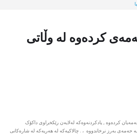
ا
مەی کردەوە لە وڵاتى
حەمەیان کردەوە , یادکردنەوەکە لەلایەن رێکخراوی داکۆک
یتانیا یادی سۆران مامە حەمەی بەرز نرخاندووە ، . چالاکیەکە لە هەریەکە لە شارەکانى