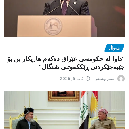
هەواڵ
“داوا لە حكومەتی عێراق دەكەم هاریكار بن بۆ
جێبەجێكردنی ڕێككەوتنی شنگال”
سەرنوسەر
ئاب 6, 2026