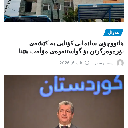
هەواڵ
هاتووچۆی سلێمانی کۆتایی بە کێشەی
نۆرەوەرگرتن بۆ گواستنەوەی مۆڵەت هێنا
سەرنوسەر
ئاب 6, 2026