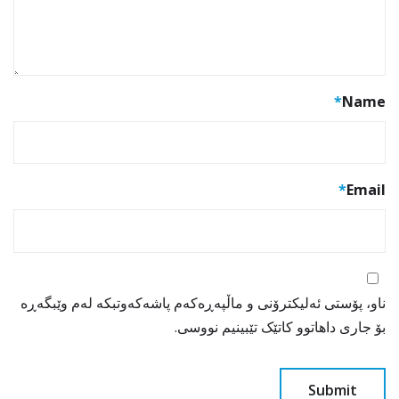
*
Name
*
Email
ناو، پۆستی ئەلیکترۆنی و ماڵپەڕەکەم پاشەکەوتبکە لەم وێبگەڕە
بۆ جاری داهاتوو کاتێک تێبینیم نووسی.