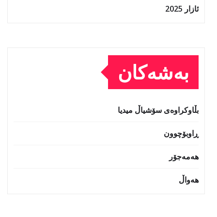
ئازار 2025
بەشەکان
بڵاوکراوەی سۆشیاڵ میدیا
ڕاوبۆچوون
هەمەجۆر
هەواڵ