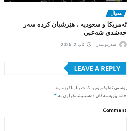
هەواڵ
ئەمریکا و سعودیە ، هێرشیان کردە سەر
حەشدی شەعبی
سەرنوسەر
ئاب 2, 2026
LEAVE A REPLY
پۆستی ئەلیکترۆنییەکەت بڵاوناکرێتەوە.
خانە پێویستەکان دەستنیشانکراون بە
*
Comment