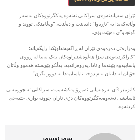
ئێران سەپاندنەوەی سزاکانی نەتەوە یەکگرتووەکان بەسەر
وڵاتەکەیدا بە “ناڕەوا” دادەنێت و دەڵێت، “وەڵامێکی تووند و
گونجاو”ی دەبێت بۆی.
وەزارەتی دەرەوەی ئێران لە ڕاگەیەنداوێکدا رایگەیاند:
“کاراکردنەوەی سزا هەڵوەشێنراوەکان نەک تەنیا لە ڕووی
یاساییەوە بێبنەما و نادادپەروەرانەیە، بەڵکو پێویستە هەموو وڵاتان
خۆیان لە داننان بەم دۆخە نایاساییەدا بە دوور بگرن”.
کاتژمێر 3ی بەرەبەیانی ئەمڕۆ یەکشەممە، سزاکانی ئەنجوومەنی
ئاسایشی نەتەوەیەکگرتووەکان دژی تاران چوونە بواری جێبەجێ
کردنەوە.
سەرنوسەر