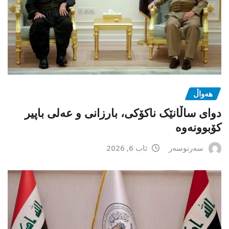
هەواڵ
دوای ساڵانێک ناکۆکی، بارزانی و عەلی باپیر
کۆبوونەوە
سەرنوسەر
ئاب 6, 2026