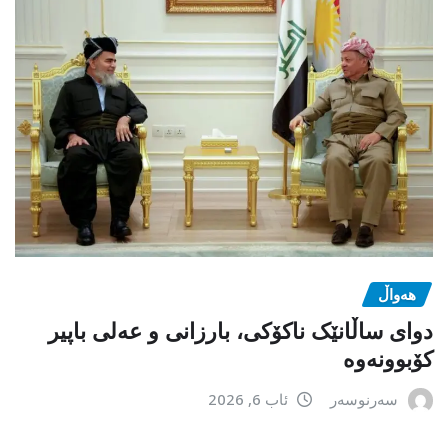
هەواڵ
دوای ساڵانێک ناکۆکی، بارزانی و عەلی باپیر
کۆبوونەوە
سەرنوسەر
ئاب 6, 2026