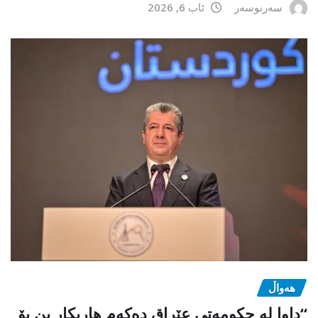
سەرنوسەر
ئاب 6, 2026
هەواڵ
“داوا لە حكومەتی عێراق دەكەم هاریكار بن بۆ