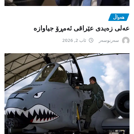
هەواڵ
عەلی زەیدی عێراقی ئەمڕۆ جیاوازە
سەرنوسەر
ئاب 2, 2026