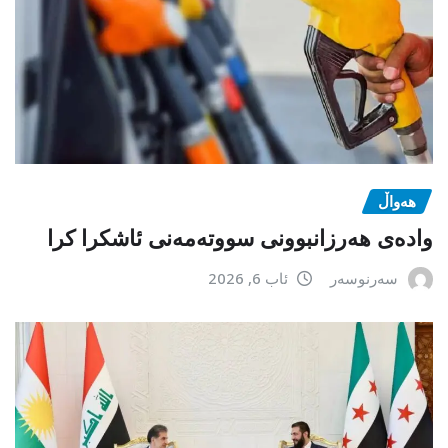
هەواڵ
وادەی هەرزانبوونی سووتەمەنی ئاشکرا کرا
سەرنوسەر
ئاب 6, 2026