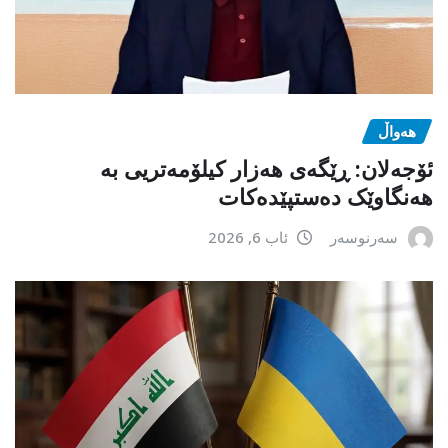
هەواڵ
ئۆجەلان: ڕێگەی هەزار کیلۆمەتریی بە
هەنگاوێک دەستپێدەکات
سەرنوسەر
ئاب 6, 2026