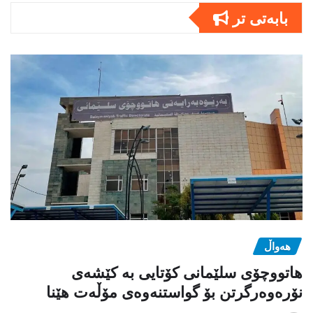
بابەتى تر
هەواڵ
هاتووچۆی سلێمانی کۆتایی بە کێشەی
نۆرەوەرگرتن بۆ گواستنەوەی مۆڵەت هێنا