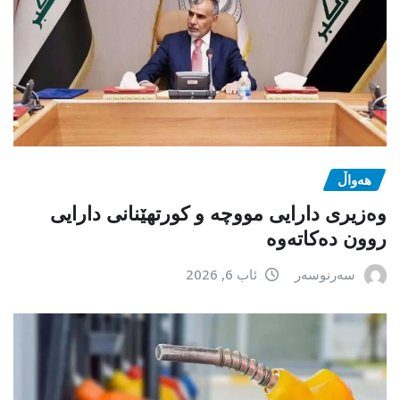
هەواڵ
وەزیری دارایی مووچە و کورتهێنانی دارایی
روون دەکاتەوە
سەرنوسەر
ئاب 6, 2026