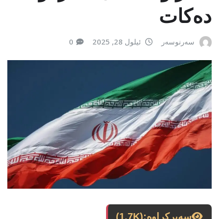
دەکات
سەرنوسەر
ئیلول 28, 2025
0
سەیرکراوە:
(1.7K)