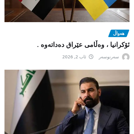
هەواڵ
ئۆکرانیا ، وەڵامی عێراق دەداتەوە .
سەرنوسەر
ئاب 2, 2026