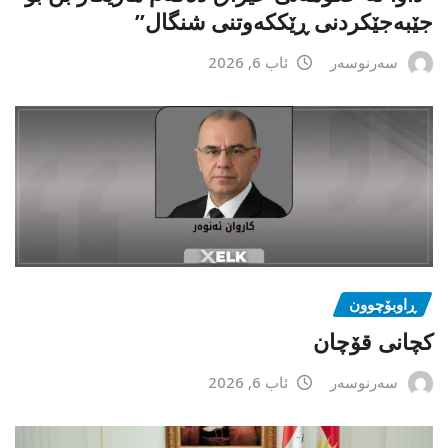
جێبەجێكردنی ڕێككەوتنی شنگال”
سەرنوسەر
ئاب 6, 2026
ڕاوبۆچوون
کچانی قۆچان
سەرنوسەر
ئاب 6, 2026