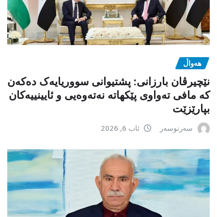
هەواڵ
نێچیرڤان بارزانی: پشتیوانی سووریایەک دەکەن
کە مافی تەواوی پێکهاتە نەتەوەیی و ئایینییەکان
بپارێزێت
سەرنوسەر
ئاب 6, 2026