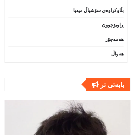
بڵاوکراوەی سۆشیاڵ میدیا
ڕاوبۆچوون
هەمەجۆر
هەواڵ
بابەتى تر