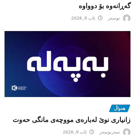
گەڕانەوە بۆ دوواوە
نوسەر
ئاب 9, 2026
هەواڵ
زانیاری نوێ لەبارەی مووچەی مانگی حەوت
سەرنوسەر
ئاب 9, 2026