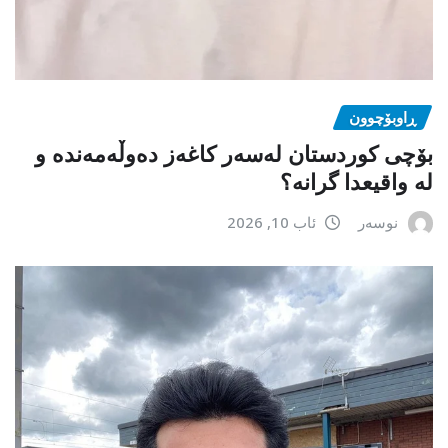
ڕاوبۆچوون
بۆچی کوردستان لەسەر کاغەز دەوڵەمەندە و
لە واقیعدا گرانە؟
نوسەر
ئاب 10, 2026