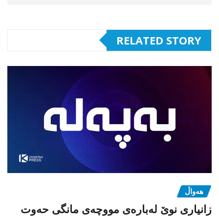
RELATED STORY
هەواڵ
زانیاری نوێ لەبارەی مووچەی مانگی حەوت