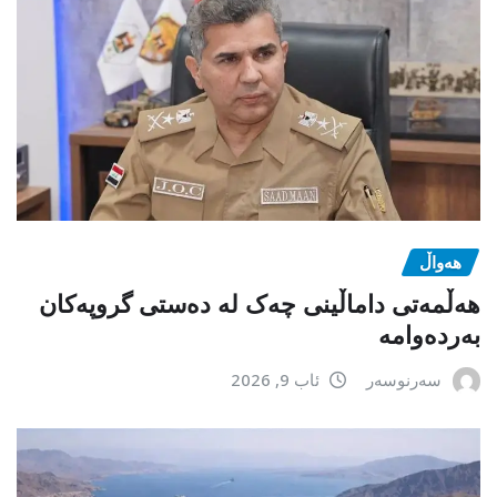
هەواڵ
هەڵمەتی داماڵینی چەک لە دەستی گروپەکان
بەردەوامە
سەرنوسەر
ئاب 9, 2026