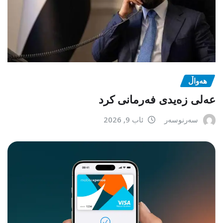
هەواڵ
عەلی زەیدی فەرمانی کرد
سەرنوسەر
ئاب 9, 2026