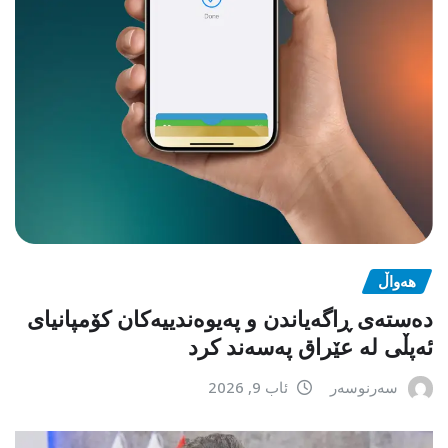
هەواڵ
دەستەی ڕاگەیاندن و پەیوەندییەکان کۆمپانیای
ئەپڵی لە عێراق پەسەند کرد
سەرنوسەر
ئاب 9, 2026