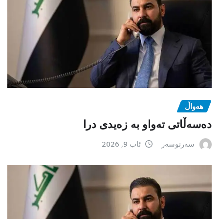
هەواڵ
دەسەڵاتی تەواو بە زەیدی درا
سەرنوسەر
ئاب 9, 2026