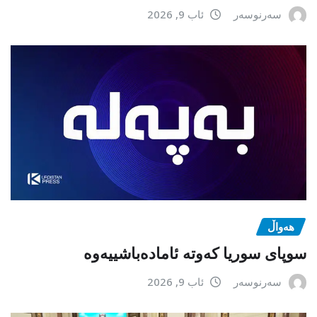
سەرنوسەر
ئاب 9, 2026
هەواڵ
سوپای سوریا کەوتە ئامادەباشییەوە
سەرنوسەر
ئاب 9, 2026