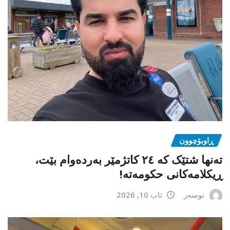
ڕاوبۆچوون
تەنها شتێک کە ٢٤ کاتژمێر بەردەوام بێت،
ڕیکلامەکانی حکومەتە!
نوسەر
ئاب 10, 2026