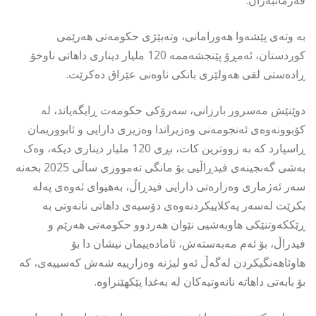
بە وتەی پێشەوا هەورامانی، وتەبێژی حکومەتی هەرێمی
کوردستان، ئەمڕۆ پێنجشەممە 120 ملیار دیناری داهاتی ناوخۆ
ڕادەستی لقی هەولێری بانکی ناوەنی عێراق دەکرێت.
دوێنێش مەسرور بارزانی، سەرۆکی حکومەت ڕایگەیاند، لە
کۆبوونەوەی ئەنجومەنی وەزیراندا وەزیری دارایی و ئابووریمان
ڕاسپارد کە بە زووترین کات، بڕی 120 ملیار دیناری دیکە، وەک
بەشی گەنجینەی فیدڕاڵیی بۆ مانگی تەمووزی ساڵی 2025 بخەنە
سەر ئەژماری وەزارەتی دارایی فیدڕاڵ، بەهیوای ئەوەی پەلە
بکرێت لەسەر یەکلاییکردنەوەی دۆسیەی داهاتی نانەوتی بە
ڕێکكەوتنێکی هاوبەشیی نێوان هەردوو حکومەتی هەرێم و
فیدراڵ، بۆ ئەم مەبەستەش، ئامادەییمان نیشان دا بۆ
هاوئاهەنگیکردن لەگەڵ ئەو لیژنە وەزارییە شەش کەسییەی، کە
بۆ بابەتی داهاتە نانەوتیەکان لە بەغدا پێکهێنراوە.