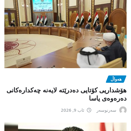
هەواڵ
هۆشداریی کۆتایی دەدرێتە لایەنە چەکدارەکانی
دەرەوەی یاسا
سەرنوسەر
ئاب 9, 2026