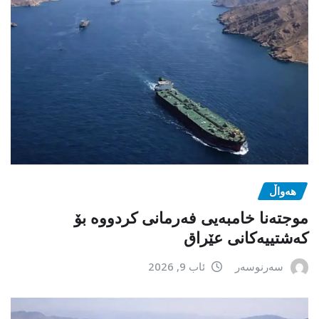
هەواڵ
موجتەنا خامبەیی فەرمانی کردووە بۆ
کەشتییەکانی عێراق
سەرنوسەر
ئاب 9, 2026