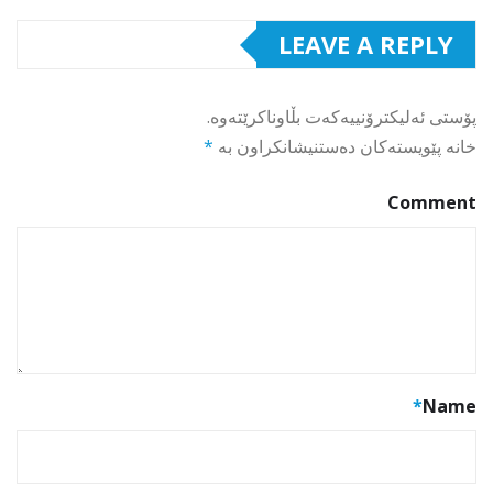
LEAVE A REPLY
پۆستی ئەلیکترۆنییەکەت بڵاوناکرێتەوە.
خانە پێویستەکان دەستنیشانکراون بە
*
Comment
*
Name