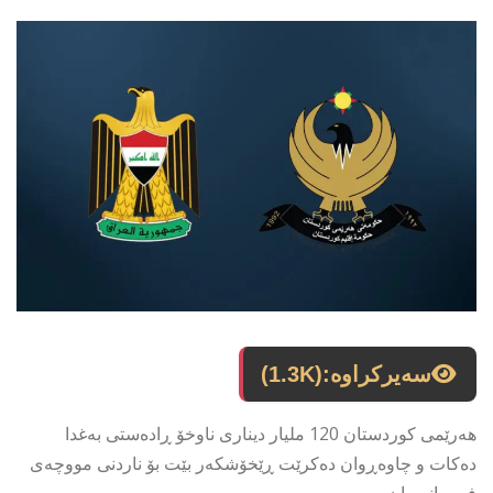
سەیرکراوە:
(1.3K)
هەرێمی کوردستان 120 ملیار دیناری ناوخۆ ڕادەستی بەغدا
دەکات و چاوەڕوان دەکرێت ڕێخۆشکەر بێت بۆ ناردنی مووچەی
فەرمانبەران.