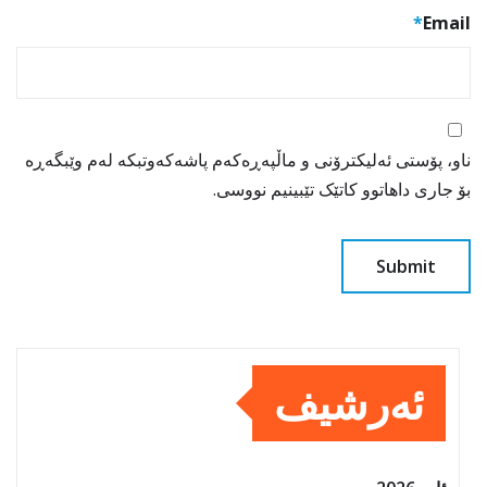
*
Email
ناو، پۆستی ئەلیکترۆنی و ماڵپەڕەکەم پاشەکەوتبکە لەم وێبگەڕە
بۆ جاری داهاتوو کاتێک تێبینیم نووسی.
ئەرشیف