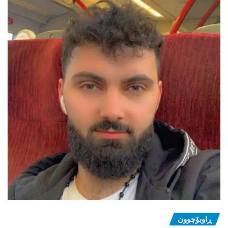
ڕاوبۆچوون