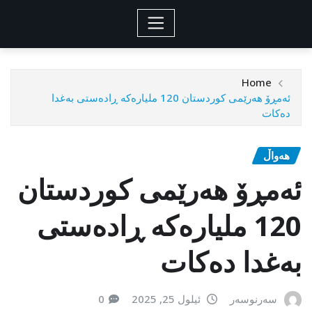
Home
ئەمڕۆ هەرێمی کوردستان 120 ملیارەکە ڕادەستی بەغدا
دەکات
هەواڵ
ئەمڕۆ هەرێمی کوردستان
120 ملیارەکە ڕادەستی
بەغدا دەکات
سەرنوسەر
ئیلول 25, 2025
0