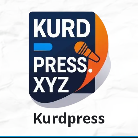
Ski
t
conten
Kurdpress