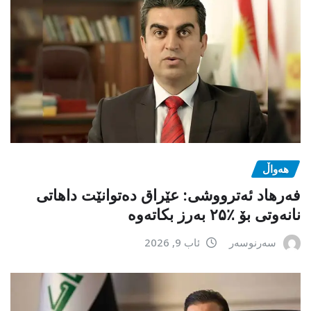
هەواڵ
فەرهاد ئەترووشی: عێراق دەتوانێت داهاتی
نانەوتی بۆ ٪۲۵ بەرز بکاتەوە
سەرنوسەر
ئاب 9, 2026