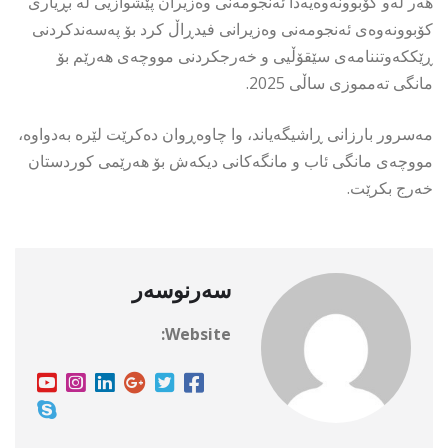
هەر لەو کۆبوونەوەیەدا ئەنجومەنی وەزیران پێشوازیی لە بڕیاری
کۆبوونەوەی ئەنجومەنی وەزیرانی فیدڕاڵ کرد بۆ پەسەندکردنی
ڕێكکەوتننامەی سێقۆڵیی و خەرجکردنی مووچەی هەرێم بۆ
مانگی تەمموزی ساڵی 2025.
مەسرور بارزانی ڕاشیگەیاند، وا چاوەڕوان دەکرێت لێرە بەدواوە،
مووچەی مانگی ئاب و مانگەکانی دیکەش بۆ هەرێمی کوردستان
خەرج بکرێت.
سەرنوسەر
Website: