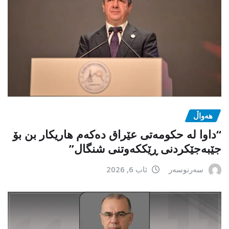
هەواڵ
“داوا لە حكومەتی عێراق دەكەم هاریكار بن بۆ
جێبەجێكردنی ڕێككەوتنی شنگال”
سەرنوسەر
ئاب 6, 2026