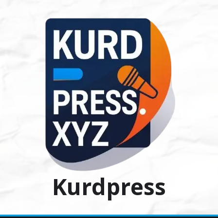
Ski
t
conten
Kurdpress