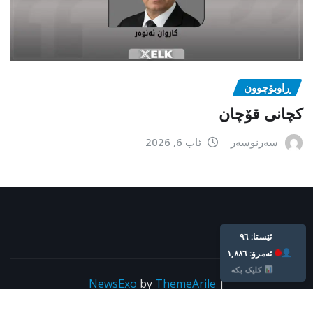
ڕاوبۆچوون
کچانی قۆچان
سەرنوسەر
ئاب 6, 2026
Live: 96
Today: 1,886
Click Here
NewsExo
by
ThemeArile
|