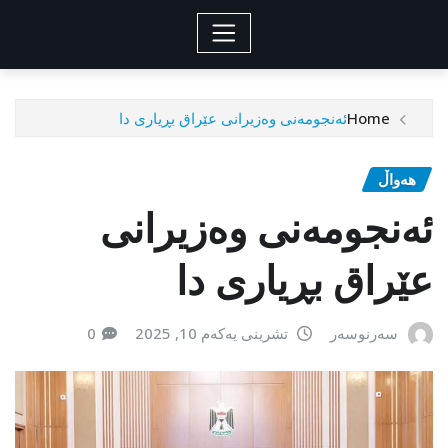
Home
ئەنجومەنی وەزیرانی عێراق بڕیاری دا
هەواڵ
ئەنجومەنی وەزیرانی
عێراق بڕیاری دا
سەرنوسەر
تشرینی یەکەم 10, 2025
0