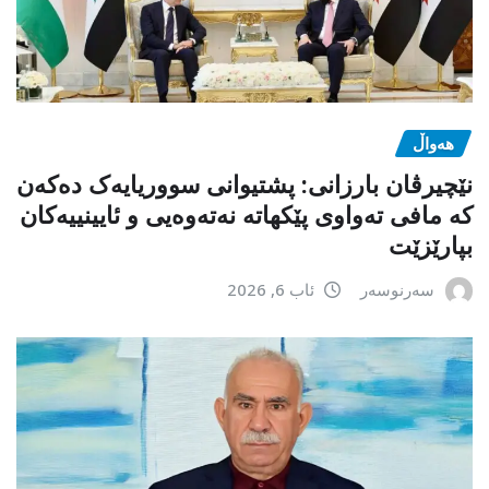
هەواڵ
نێچیرڤان بارزانی: پشتیوانی سووریایەک دەکەن
کە مافی تەواوی پێکهاتە نەتەوەیی و ئایینییەکان
بپارێزێت
سەرنوسەر
ئاب 6, 2026