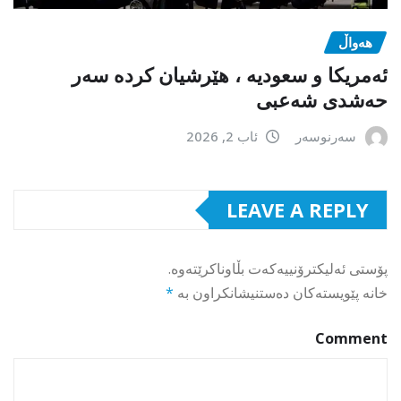
هەواڵ
ئەمریکا و سعودیە ، هێرشیان کردە سەر
حەشدی شەعبی
سەرنوسەر
ئاب 2, 2026
LEAVE A REPLY
پۆستی ئەلیکترۆنییەکەت بڵاوناکرێتەوە.
خانە پێویستەکان دەستنیشانکراون بە
*
Comment