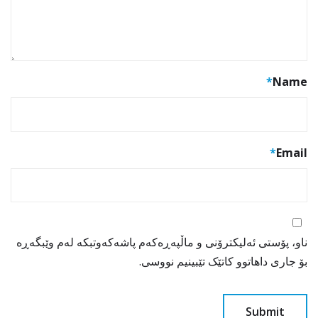
*
Name
*
Email
ناو، پۆستی ئەلیکترۆنی و ماڵپەڕەکەم پاشەکەوتبکە لەم وێبگەڕە
بۆ جاری داهاتوو کاتێک تێبینیم نووسی.