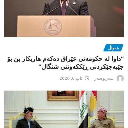
هەواڵ
“داوا لە حكومەتی عێراق دەكەم هاریكار بن بۆ
جێبەجێكردنی ڕێككەوتنی شنگال”
سەرنوسەر
ئاب 6, 2026