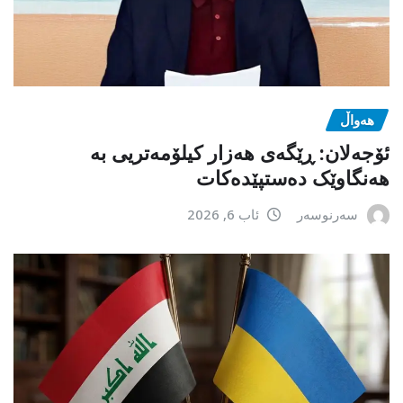
هەواڵ
ئۆجەلان: ڕێگەی هەزار کیلۆمەتریی بە
هەنگاوێک دەستپێدەکات
سەرنوسەر
ئاب 6, 2026