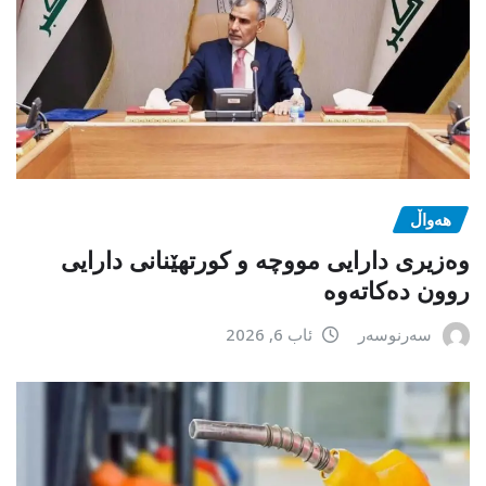
هەواڵ
وەزیری دارایی مووچە و کورتهێنانی دارایی
روون دەکاتەوە
سەرنوسەر
ئاب 6, 2026