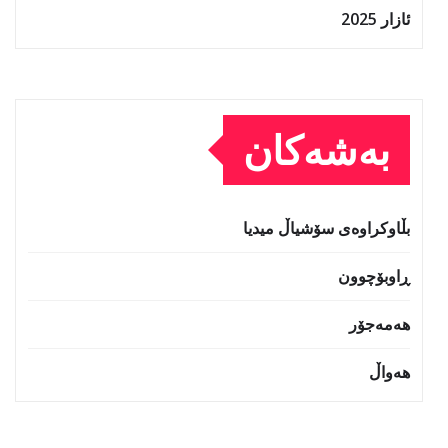
ئازار 2025
بەشەکان
بڵاوکراوەی سۆشیاڵ میدیا
ڕاوبۆچوون
هەمەجۆر
هەواڵ