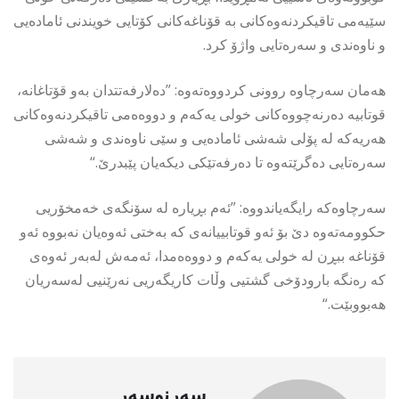
سێیەمی تاقیكردنەوەكانی بە قۆناغەكانی كۆتایی خویندنی ئامادەیی
و ناوەندی و سەرەتایی واژۆ كرد.
هەمان سەرچاوە روونی كردووەتەوە: ”دەلارفەتتدان بەو قۆتاغانە،
قوتابیە دەرنەچووەكانی خولی یەكەم و دووەەمی تاقیكردنەوەكانی
هەریەكە لە پۆلی شەشی ئامادەیی و سێی ناوەندی و شەشی
سەرەتایی دەگرێتەوە تا دەرفەتێكی دیكەیان پێبدرێ.“
سەرچاوەكە رایگەیاندووە: ”ئەم بڕیارە لە سۆنگەی خەمخۆریی
حكوومەتەوە دێ بۆ ئەو قوتابییانەی كە بەختی ئەوەیان نەبووە ئەو
قۆناغە ببڕن لە خولی یەكەم و دووەەمدا، ئەمەش لەبەر ئەوەی
كە رەنگە بارودۆخی گشتیی وڵات كاریگەریی نەرێنیی لەسەریان
هەبووبێت.“
سەرنوسەر