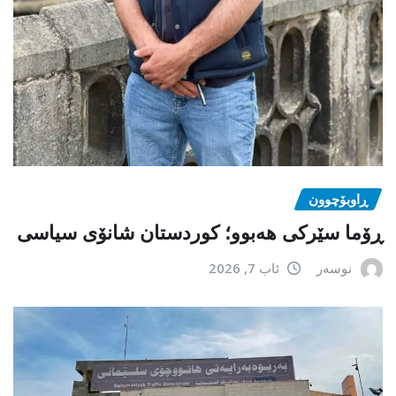
ڕاوبۆچوون
ڕۆما سێرکی هەبوو؛ کوردستان شانۆی سیاسی
نوسەر
ئاب 7, 2026