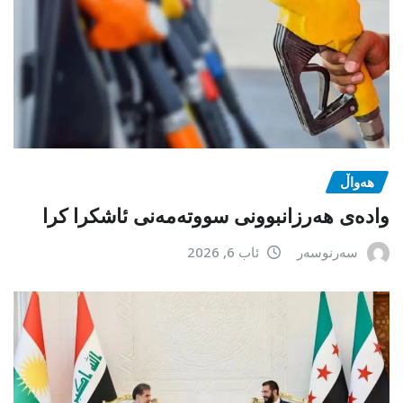
هەواڵ
وادەی هەرزانبوونی سووتەمەنی ئاشکرا کرا
سەرنوسەر
ئاب 6, 2026