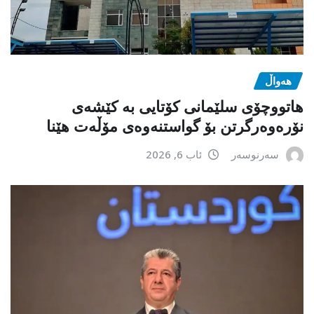
هەواڵ
هاتووچۆی سلێمانی کۆتایی بە کێشەی
نۆرەوەرگرتن بۆ گواستنەوەی مۆڵەت هێنا
سەرنوسەر
ئاب 6, 2026