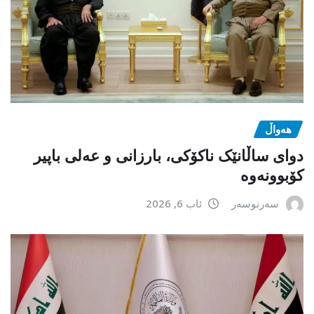
هەواڵ
دوای ساڵانێک ناکۆکی، بارزانی و عەلی باپیر
کۆبوونەوە
سەرنوسەر
ئاب 6, 2026