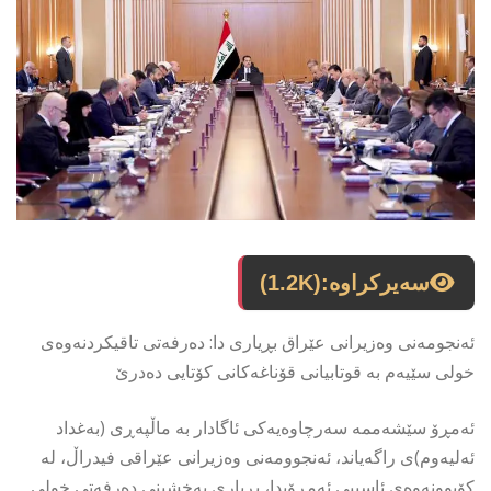
سەیرکراوە:
(1.2K)
ئەنجومەنی وەزیرانی عێراق بڕیاری دا: دەرفەتی تاقیكردنەوەی
خولی سێیەم بە قوتابیانی قۆناغەكانی كۆتایی دەدرێ
ئەمڕۆ سێشەممە سەرچاوەیەكی ئاگادار بە ماڵپەڕی (بەغداد
ئەلیەوم)ی راگەیاند، ئەنجوومەنی وەزیرانی عێراقی فیدراڵ، لە
كۆبوونەوەی ئاسییی ئەمڕۆیدا، بڕیاری بەخشینی دەرفەتی خولی