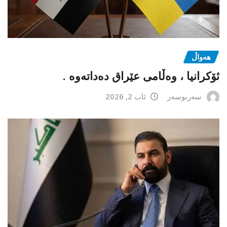
هەواڵ
ئۆکرانیا ، وەڵامی عێراق دەداتەوە .
سەرنوسەر
ئاب 2, 2026