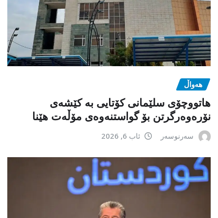
هەواڵ
هاتووچۆی سلێمانی کۆتایی بە کێشەی
نۆرەوەرگرتن بۆ گواستنەوەی مۆڵەت هێنا
سەرنوسەر
ئاب 6, 2026