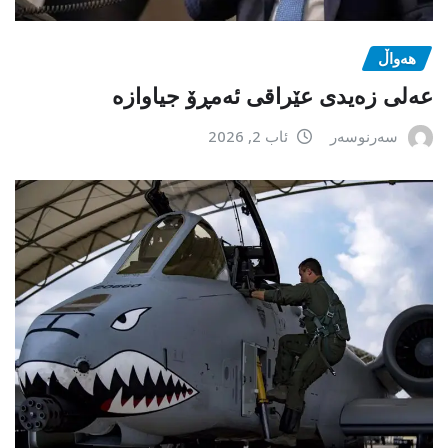
هەواڵ
عەلی زەیدی عێراقی ئەمڕۆ جیاوازە
سەرنوسەر
ئاب 2, 2026