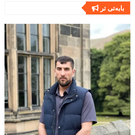
بابەتى تر