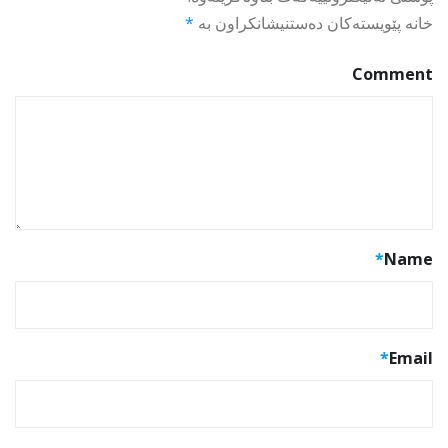
خانە پێویستەکان دەستنیشانکراون بە
*
Comment
*
Name
*
Email