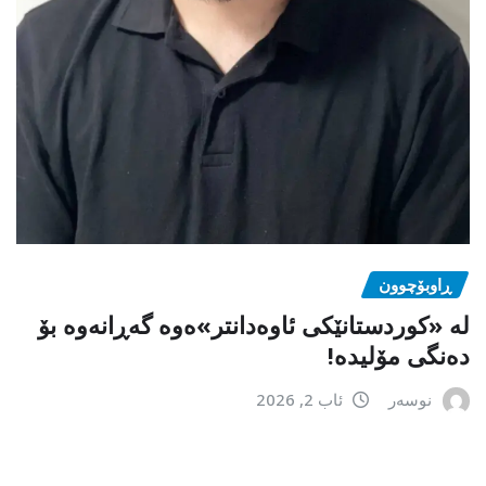
ڕاوبۆچوون
لە «کوردستانێکی ئاوەدانتر»ەوە گەڕانەوە بۆ
دەنگی مۆلیدە!
نوسەر
ئاب 2, 2026