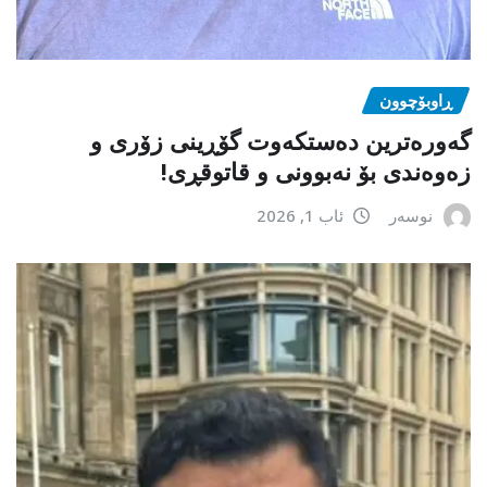
ڕاوبۆچوون
گەورەترین دەستکەوت گۆڕینی زۆری و
زەوەندی بۆ نەبوونی و قاتوقڕی!
نوسەر
ئاب 1, 2026