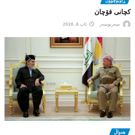
ڕاوبۆچوون
کچانی قۆچان
سەرنوسەر
ئاب 6, 2026
هەواڵ