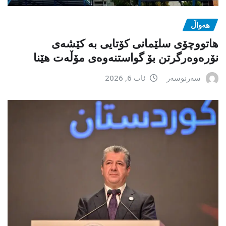
هەواڵ
هاتووچۆی سلێمانی کۆتایی بە کێشەی
نۆرەوەرگرتن بۆ گواستنەوەی مۆڵەت هێنا
سەرنوسەر
ئاب 6, 2026