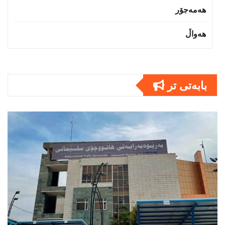
هەمەجۆر
هەواڵ
بابەتى تر