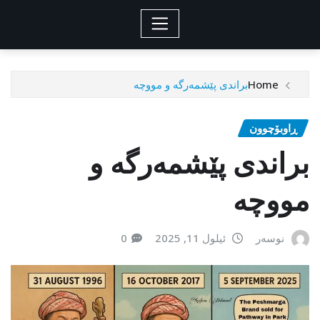
Home
براندى پێشمەرگە و مووچە
ڕاوبۆچوون
براندى پێشمەرگە و
مووچە
نوسەر
ئیلول 11, 2025
0