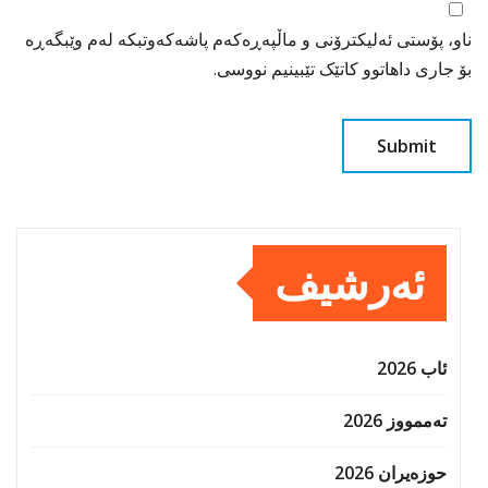
ناو، پۆستی ئەلیکترۆنی و ماڵپەڕەکەم پاشەکەوتبکە لەم وێبگەڕە
بۆ جاری داهاتوو کاتێک تێبینیم نووسی.
ئەرشیف
ئاب 2026
تەممووز 2026
حوزه‌یران 2026