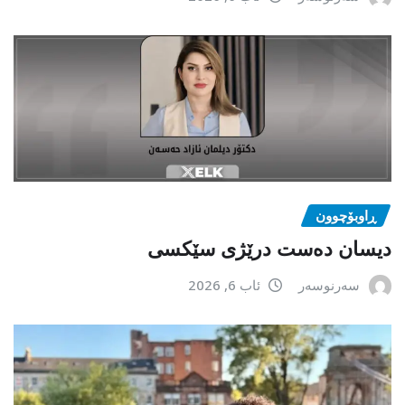
ڕاوبۆچوون
دیسان دەست درێژی سێکسی
سەرنوسەر
ئاب 6, 2026