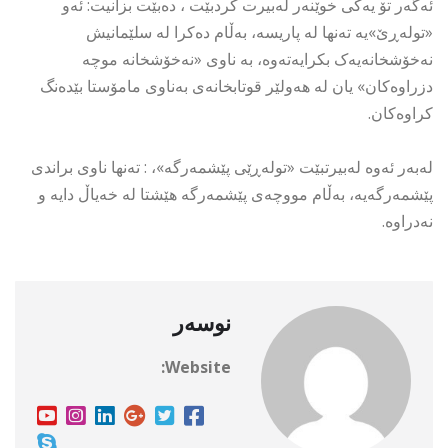
ئەگەر تۆ یەکى خوێنەر لەبیرت کردبێت ، دەبێت بزانیت: ئەو
«تولەڕێ»یە تەنها لە پاریسە، بەڵام دەکرا لە سلێمانیش
نەخۆشخانەیەک بکرایەتەوە، بە ناوی «نەخۆشخانە موچە
دزراوەکان» یان لە هەولێر قوتابخانەى بەناوی مامۆستا بێدەنگ
کراوەکان.
لەبەر ئەوە لەبیرتبێت «تولەڕێی پێشمەرگە»، : تەنها ناوی براندى
پێشمەرگەیە، بەڵام مووچەی پێشمەرگە ھێشتا لە خەیاڵ دایە و
نەدراوە.
نوسەر
Website: