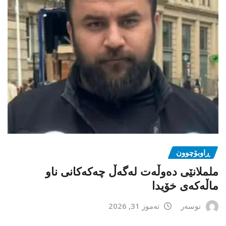
ڕاوبۆچوون
ململانێی دەوڵەت لەگەڵ چەکەکانی ناو
ماڵەکەی خۆیدا
نوسەر
تەموز 31, 2026