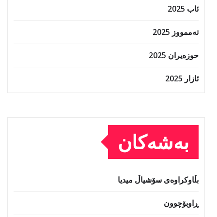
ئاب 2025
تەممووز 2025
حوزه‌یران 2025
ئازار 2025
بەشەکان
بڵاوکراوەی سۆشیاڵ میدیا
ڕاوبۆچوون