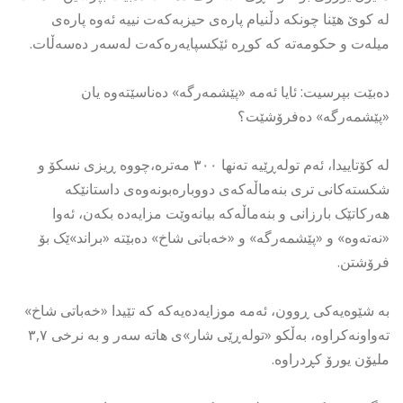
لە کوێ هێنا چونکە دڵنیام پارەى حیزبەکەت نییە ئەوە پارەى
میلەت و حکومەتە کە کوڕە ئێکسپایەرەکەت لەسەر دەسەڵات.
دەبێت بپرسیت: ئایا ئەمە «پێشمەرگە» دەناسێتەوە یان
«پێشمەرگە» دەفرۆشێت؟
لە کۆتاییدا، ئەم تولەڕێیە تەنها ٣٠٠ مەترە،چووە ڕیزى نسکۆ و
شکستەکانى ترى بنەماڵەکەى دووبارەبونەوەی داستانێکە
هەرکاتێک بارزانی و بنەماڵەکە بیانەوێت مزایەدە بکەن، ئەوا
«نەتەوە» و «پێشمەرگە» و «خەباتی شاخ» دەبێتە «براند»ێک بۆ
فرۆشتن.
بە شێوەیەکی ڕوون، ئەمە موزایەدەیەکە کە تێیدا «خەباتی شاخ»
تەواونەکراوە، بەڵکو «تولەڕێی شار»ی هاتە سەر و بە نرخی ٣,٧
ملیۆن یورۆ کڕدراوە.