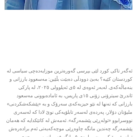
ئەگەر تاکى کورد لێی بپرسی گەورەترین موزایەدەچی سیاسی لە
کوردستان کێیە؟ بەبێ دوودڵی دەبێت بڵێین: مەسعوود بارزانی و
بنەماڵەکەی. لەبەر ئەوەى لە ٥ی ئەیلوولی ٢٠٢٥، لە پارکی
ئاندرێ سیترۆنی زۆنی ١٥ی پاریس، بە ئامادەبوونی مەسعود
بارزانى کە تەنها لە نێو حیزبەکەى سەرۆک و بە «پێشکەشکردنی»
ملیۆنان دۆلار، پەردەی لەسەر تابلۆیەکی نوێ لادا کە لەسەری
نووسرابوو «تولەڕێی پێشمەرگە». ئەمەش لە کاتێکدایە کە هەمان
پێشمەرگە چەندین مانگە چاوەڕێى موچەکەیەتى ئەم برادەرەش
تولەڕێى بۆ کڕیوون، ماوەی ٥ مانگە فەرمانەبەر مووچەی