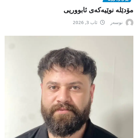
مۆدێلە نوێیەکەى ئابووریی
نوسەر
ئاب 3, 2026