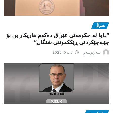
هەواڵ
“داوا لە حكومەتی عێراق دەكەم هاریكار بن بۆ
جێبەجێكردنی ڕێككەوتنی شنگال”
سەرنوسەر
ئاب 6, 2026