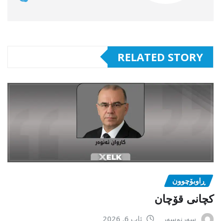
RELATED STORY
ڕاوبۆچوون
کچانی قۆچان
سەرنوسەر
ئاب 6, 2026