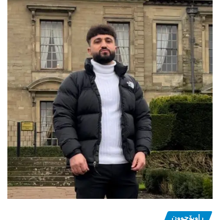
ڕاوبۆچوون