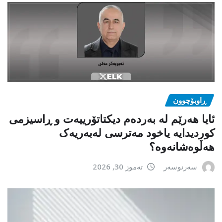
ڕاوبۆچوون
ئایا هەرێم لە بەردەم دیکتاتۆرییەت و ڕاسیزمی
کوردیدایە یاخود مەترسی لەبەریەک
هەڵوەشانەوە؟
سەرنوسەر
تەموز 30, 2026