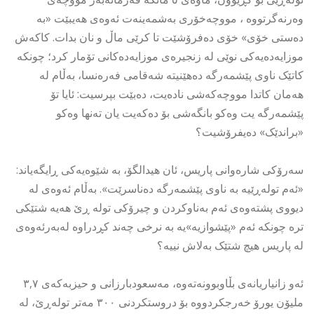
وەرنەگرتووە ، مووچەخۆرى بەشمەینەت ئەوەى هەیبێت «بە
دەستی خۆی» خۆی دەفرۆشێت تا کرێی ماڵ و نان بدات. کاکەش
موزایەدەیەکی نوێی لە زنجیرەی موزایەدەکانى تۆمار کرد؛ چونکە
کاتێک ناوی پێشمەرگە دەهێنیتە شەقامی فەرەنسا، بەڵام لە
هەمان کاتدا مووچەکەشى نادەیت، دەبێت بپرسیت: ئایا تۆ
پێشمەرگە یت وەکو بانگەشى بۆ دەکەیت یان تەنها وەکو
«براندێک» دەیفرۆشیت؟
سەرۆکی شارەوانی پاریس، ئان هیدالگۆ، بە شێوەیەکی ڕایگەیاند:
«ئەم تولەڕێیە بە ناوی پێشمەرگە دەناسرێت». بەڵام ئەوەی لە
دیووى پشتەوەى ئەم بەناوکردن و چیرۆکى تولە ڕێ هەیە شتێکى
ترە چونکە ئەم «پێشوازیە»یە بە نرخی چەند کڕدراوە لەبەرئەوەى
لە پاریس هیچ شتێک بەلاش نییە؟
ئەو زانیاریانەى بڵاوبوونەتەوە، مەسعودبارزانى و حیزبەکەى ٣,٧
ملیۆن یورۆ خەرجکردووە بۆ دروستکردنی ٣٠٠ مەتر تولەڕێ، لە