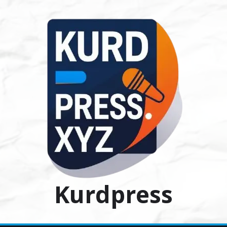
Ski
t
conten
Kurdpress