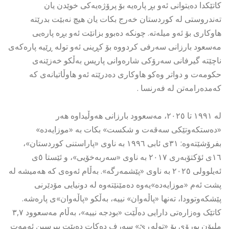
کاتێکدا دەیتوانى ئەو بڕ پارەیە بۆ پرۆژەیەکی خوێدن یان
تەندروستی لە کوردستان خەرج بکات یان هیچ نەبێت بدرێتە
هاوکارى بۆ ئەو میلەتە. چونکە دەبوو بزانێت ئەو بڕە پارەیى
مەسعود بارزانى سەرفى کردووە بۆ کڕینى ئەو تولە ڕێیە پارەکەى
ناچێتە گیرفانى سەرۆکى شارەوانى پاریس بەڵکو خەزێنەى
حکومەت و دواتر وەکو هاوکارى دەدرێتە ئەو هاوڵاتیانەى کە
کەمدەرامەتن لە فەرنسا .
لە ١٩٩١ تا ٢٠٢٥، مەسعوود بارزانی هەوڵیداوە ھەر
«دەستکەوتێکی سەقەت و شکست» بکات بە «موزایەدە»
بفرۆشێتەوە: ٣١ی ئابی ١٩٩٦ بە ناوی «پاراستنی کوردستان»،
١٦ی ئۆکتۆبەری ٢٠١٧ بە ناوی «سەربەخۆیی»، و ئێستا ٥ی
ئەیلوولی ٢٠٢٥ بە ناوی «پێشمەرگە». بەڵام ئەوەی کە ھەمیشە لە
پشت ئەم «موزایەدە»یەوە دەمێنێتەوە لە دونیایى مۆدێرنى
پێشکەوتوودا، تەنها «پاڵەوان» نییە، بەڵکو «پاڵەوان»ی پارەشە.
کاتێک وەزارەتى دارایی دەڵێت «بودجە نییە»، بەڵام مەسعوود ٣,٧
ملیۆن یورۆی بۆ «تولەڕێ» سەرف دەکات دەبێت بپرسین ئەمەت