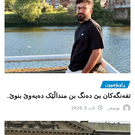
ڕاوبۆچوون
تفەنگەکان بێ دەنگ بن منداڵێک دەیەوێ بنوێ.
نوسەر
ئاب 5, 2026