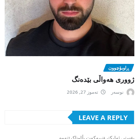
ڕاوبۆچوون
ژووری هەواڵی بێدەنگ
نوسەر
تەموز 27, 2026
LEAVE A REPLY
پۆستی ئەلیکترۆنییەکەت بڵاوناکرێتەوە.