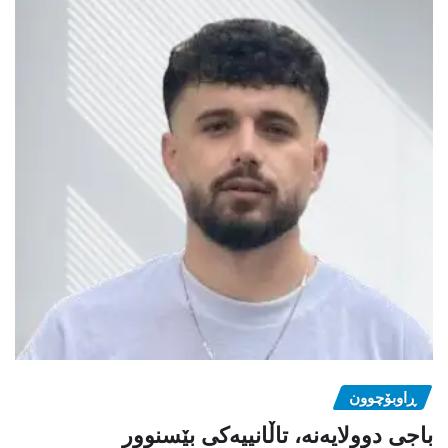
ڕاوبۆچوون
باجی دوولایەنە، تاڵانییەکی بێسنوور