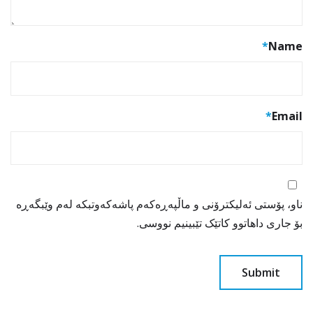
*
Name
*
Email
ناو، پۆستی ئەلیکترۆنی و ماڵپەڕەکەم پاشەکەوتبکە لەم وێبگەڕە
بۆ جاری داهاتوو کاتێک تێبینیم نووسی.