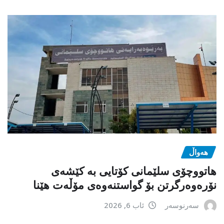
هەواڵ
هاتووچۆی سلێمانی کۆتایی بە کێشەی
نۆرەوەرگرتن بۆ گواستنەوەی مۆڵەت هێنا
سەرنوسەر
ئاب 6, 2026