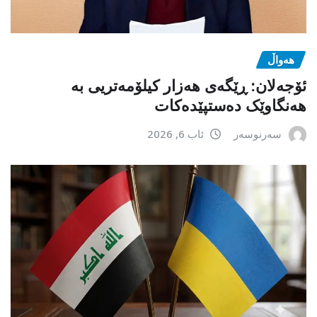
هەواڵ
ئۆجەلان: ڕێگەی هەزار کیلۆمەتریی بە
هەنگاوێک دەستپێدەکات
سەرنوسەر
ئاب 6, 2026