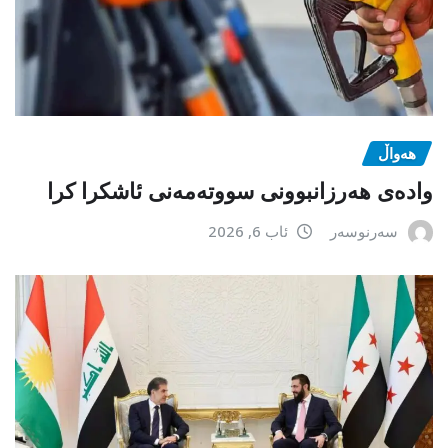
هەواڵ
وادەی هەرزانبوونی سووتەمەنی ئاشکرا کرا
سەرنوسەر
ئاب 6, 2026