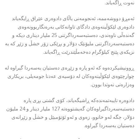
نەوت ڕاگەیاند.
ئەمڕۆ دووشەممە، ئەنجومەنی باڵای دادوەری عێراق ڕایگەیاند
دادوەری لێکۆڵینەوەی دادگای تاوانەکانی بەرەنگاربوونەوەی
گەندەڵی ناوەندی، دەستبەسەرداگرتنی 25 ملیار دیناری دیکە و
دەستبەسەرداگرتنی ملیۆنێک دۆلار و بڕێکی زۆر خشڵ و زێڕ کە بە
نزیکەی پێنج کیلۆگرام دەخەمڵێندرێت ڕاگەیاند.
ڕوونیشیکردەوە کە ئەو پارە و زێڕەی دەستیان بەسەردا گیراوە لە
چوارچێوەی لێکۆڵینەوەکان لە دۆسیەی عەدنا جومەیلی، بریکاری
وەزارەتی نەوتدا بوون.
دادوەرە تایبەتمەندەکە ڕاشیگەیاند، کۆی گشتی بڕی پارە
دەستبەسەرداگیراوەکان گەیشتووەتە 127 ملیار دینار و 24 ملیۆن
دۆلار، جگە لەو خانوو، زەوی و ئەو ئۆتۆمبێل و خشڵ و زێڕانەی
دەستیان بەسەردا گیراوە.