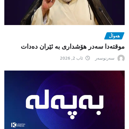
هەواڵ
موقتەدا سەدر هۆشداری بە ئێران دەدات
سەرنوسەر
ئاب 2, 2026