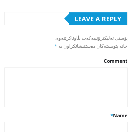
LEAVE A REPLY
پۆستی ئەلیکترۆنییەکەت بڵاوناکرێتەوە.
خانە پێویستەکان دەستنیشانکراون بە
*
Comment
*
Name