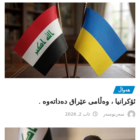
هەواڵ
ئۆکرانیا ، وەڵامی عێراق دەداتەوە .
سەرنوسەر
ئاب 2, 2026