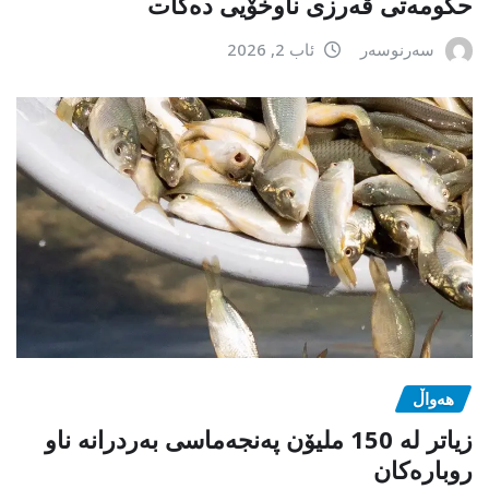
حکومەتی قەرزی ناوخۆیی دەکات
سەرنوسەر
ئاب 2, 2026
هەواڵ
زیاتر لە 150 ملیۆن پەنجەماسی بەردرانە ناو
روبارەکان