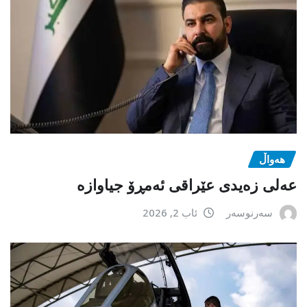
هەواڵ
عەلی زەیدی عێراقی ئەمڕۆ جیاوازە
سەرنوسەر
ئاب 2, 2026