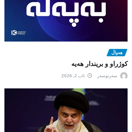
هەواڵ
كوژراو و بریندار هەیە
سەرنوسەر
ئاب 2, 2026