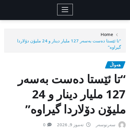
Home
“تا ئێستا دەست بەسەر 127 ملیار دینار و 24 ملیۆن دۆلاردا
گیراوە”
هەواڵ
“تا ئێستا دەست بەسەر
127 ملیار دینار و 24
ملیۆن دۆلاردا گیراوە”
سەرنوسەر
تەموز 9, 2026
0