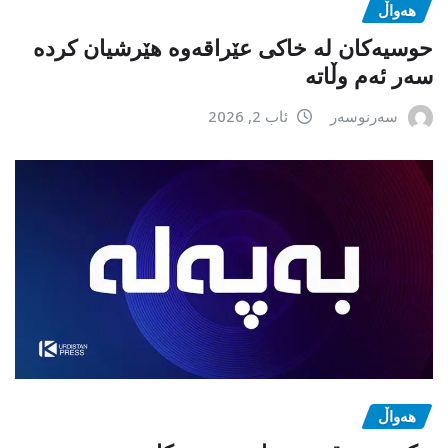
هەواڵ
حوسیەکان لە خاکی عێراقەوە هێرشیان کردە
سەر ئەم وڵاتە
سەرنوسەر
ئاب 2, 2026
هەواڵ