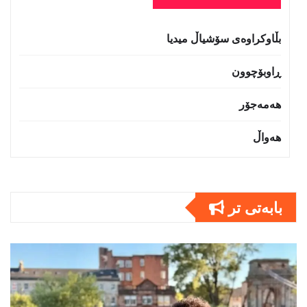
بڵاوکراوەی سۆشیاڵ میدیا
ڕاوبۆچوون
هەمەجۆر
هەواڵ
بابەتى تر