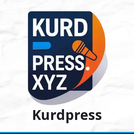
Ski
t
conten
Kurdpress