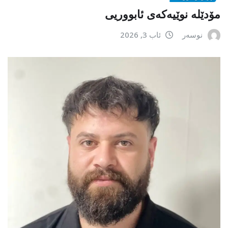
مۆدێلە نوێیەکەى ئابووریی
نوسەر
ئاب 3, 2026