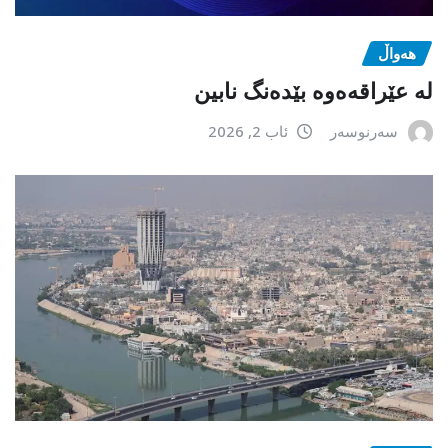
هەواڵ
لە عێراقەەوە بێدەنگ نابین
سەرنوسەر
ئاب 2, 2026