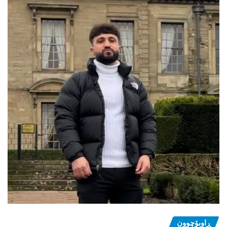
ڕاوبۆچوون