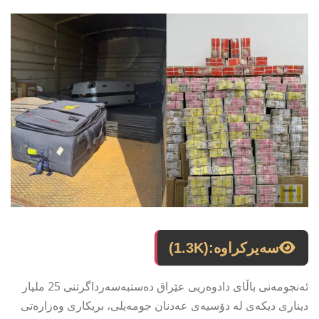
سەیرکراوە:
(1.3K)
ئەنجومەنی باڵای دادوەریی عێراق دەستبەسەرداگرتنی 25 ملیار
دیناری دیکەی لە دۆسیەی عەدنان جومەیلی، بریکاری وەزارەتی