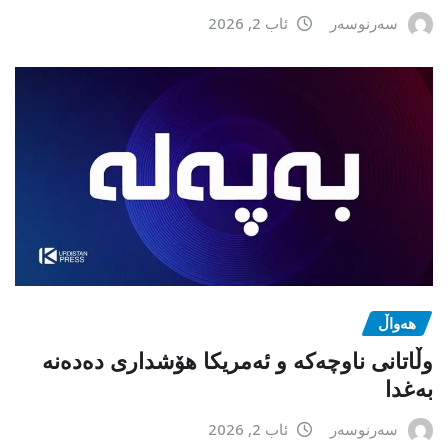
سەرنوسەر
ئاب 2, 2026
هەواڵ
وڵاتانی ناوچەکە و ئەمریکا هۆشداری دەدەنە
بەغدا
سەرنوسەر
ئاب 2, 2026