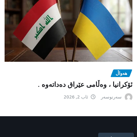
هەواڵ
ئۆکرانیا ، وەڵامی عێراق دەداتەوە .
سەرنوسەر
ئاب 2, 2026