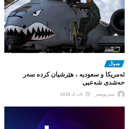
هەواڵ
ئەمریکا و سعودیە ، هێرشیان کردە سەر
حەشدی شەعبی
سەرنوسەر
ئاب 2, 2026