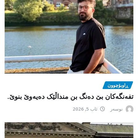
ڕاوبۆچوون
تفەنگەکان بێ دەنگ بن منداڵێک دەیەوێ بنوێ.
نوسەر
ئاب 5, 2026