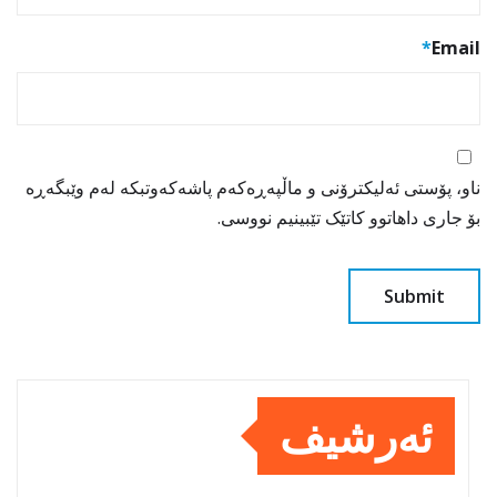
*
Email
ناو، پۆستی ئەلیکترۆنی و ماڵپەڕەکەم پاشەکەوتبکە لەم وێبگەڕە
بۆ جاری داهاتوو کاتێک تێبینیم نووسی.
ئەرشیف