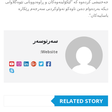
جەختیشی کردەوە کە “لێکۆڵینەوەکان و ڕاوەدوونانی تێوەگلاوانی
دیکە بەردەوام دەبن تاوەکو تەواوکردنی سەرجەم ڕێکارە
یاساییەکان”.
سەرنوسەر
Website:
RELATED STORY