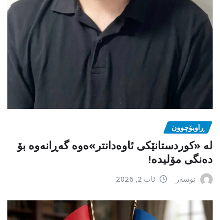
ڕاوبۆچوون
لە «کوردستانێکی ئاوەدانتر»ەوە گەڕانەوە بۆ
دەنگی مۆلیدە!
نوسەر
ئاب 2, 2026