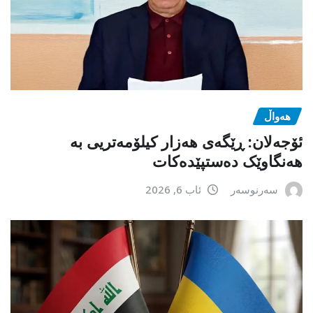
هەواڵ
ئۆجەلان: ڕێگەی هەزار کیلۆمەتریی بە
هەنگاوێک دەستپێدەکات
سەرنوسەر
ئاب 6, 2026