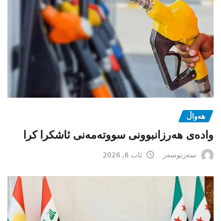
هەواڵ
وادەی هەرزانبوونی سووتەمەنی ئاشکرا کرا
سەرنوسەر
ئاب 6, 2026