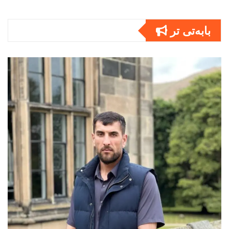
بابەتى تر