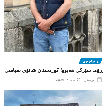
ڕاوبۆچوون
ڕۆما سێرکی هەبوو؛ کوردستان شانۆی سیاسی
نوسەر
ئاب 7, 2026