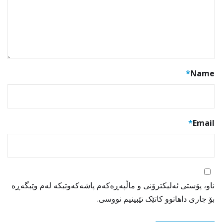
*
Name
*
Email
ناو، پۆستی ئەلیکترۆنی و ماڵپەڕەکەم پاشەکەوتبکە لەم وێبگەڕە
بۆ جاری داهاتوو کاتێک تێبینیم نووسی.