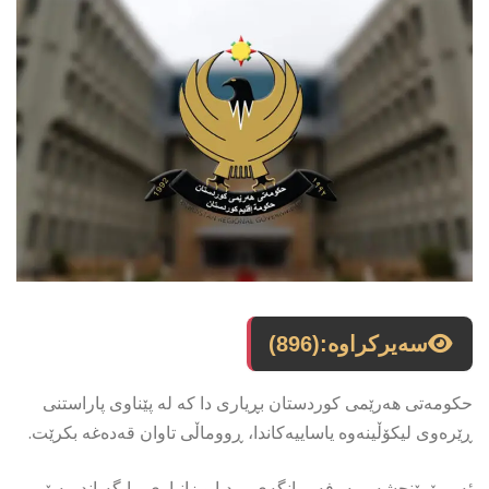
سەیرکراوە:
(896)
حکومەتی هەرێمی کوردستان بڕیاری دا کە لە پێناوی پاراستنی
ڕێرەوی لیکۆڵینەوە یاساییەکاندا، ڕووماڵی تاوان قەدەغە بکرێت.
ئەمڕۆ پێنجشەممە، فەرمانگەی میدیا و زانیاری ڕایگەیاند، بەپێی