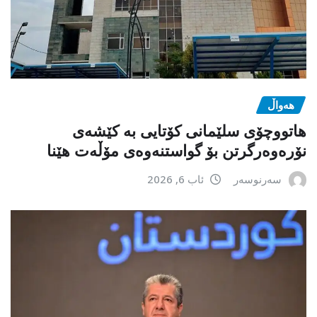
هەواڵ
هاتووچۆی سلێمانی کۆتایی بە کێشەی
نۆرەوەرگرتن بۆ گواستنەوەی مۆڵەت هێنا
سەرنوسەر
ئاب 6, 2026