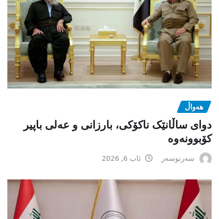
هەواڵ
دوای ساڵانێک ناکۆکی، بارزانی و عەلی باپیر
کۆبوونەوە
سەرنوسەر
ئاب 6, 2026