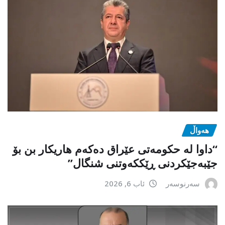
هەواڵ
“داوا لە حكومەتی عێراق دەكەم هاریكار بن بۆ
جێبەجێكردنی ڕێككەوتنی شنگال”
سەرنوسەر
ئاب 6, 2026