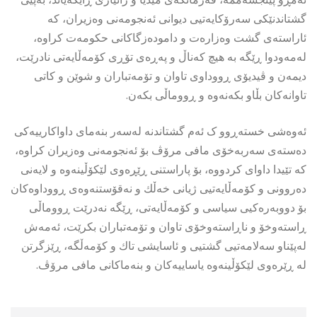
گشتاندنێكی سەرۆكایەتیی دیوانی ئەنجومەنی وەزیران، كە
ئاراستەی گشت وەزارەت و دامودەزگاکانی حکومەت كراوە،
لەمەودوا ڕێگە بە هیچ كەناڵ و پەڕەی تۆڕی كۆمەڵایەتی نادرێت،
دیمەن و ڤیدیۆی ڕووداوی تاوان و تۆمەتباران و شوێن و كاتی
تاوانەكان بڵاو بكەنەوە و ڕووماڵی بکەن.
ئەوەشی خستەڕوو ک ئەم گشتاندنە لەسەر بنەمای داواكارییەكی
دەستەی سەربەخۆی مافی مرۆڤ بۆ ئەنجومەنی وەزیران کراوە،
كە تێیدا داوای كردووە، بۆ پاراستنی ڕێڕەوی لێكۆڵینەوە و لایەنی
دەروونی و كۆمەڵایەتیی ژیانی خەڵك و نەقۆستنەوەی ڕووداوەكان
بۆ دووبەرەكیی سیاسی و كۆمەڵایەتی، ڕێگە نەدرێت ڕووماڵی
ڕاستەوخۆ و ناڕاستەوخۆی تاوان و تۆمەتباران بكرێت، ئەمەش
لەپێناو سەلامەتیی گشتیی و ئاسایشی تاك و كۆمەڵگە، ڕێزگرتن
لە ڕێرەوی لێکۆڵینەوە یاساییەکان و بنەماکانی مافی مرۆڤ.