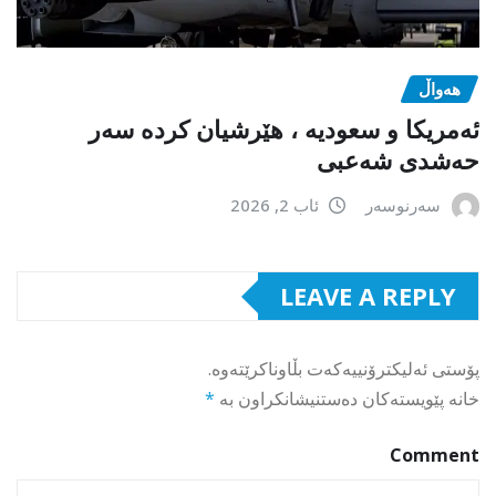
هەواڵ
ئەمریکا و سعودیە ، هێرشیان کردە سەر
حەشدی شەعبی
سەرنوسەر
ئاب 2, 2026
LEAVE A REPLY
پۆستی ئەلیکترۆنییەکەت بڵاوناکرێتەوە.
خانە پێویستەکان دەستنیشانکراون بە
*
Comment