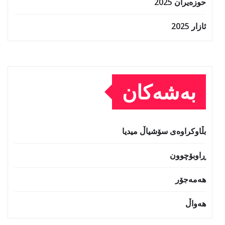
حوزه‌یران 2025
ئازار 2025
بەشەکان
بڵاوکراوەی سۆشیاڵ میدیا
ڕاوبۆچوون
هەمەجۆر
هەواڵ