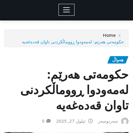
Home
حکومەتی هەرێم: لەمەودوا ڕووماڵکردنی تاوان قەدەغەیە
هەواڵ
حکومەتی هەرێم:
لەمەودوا ڕووماڵکردنی
تاوان قەدەغەیە
سەرنوسەر
ئیلول 27, 2025
0