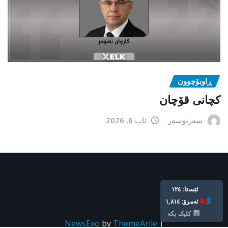
ڕاوبۆچوون
کچانی قۆچان
سەرنوسەر
ئاب 6, 2026
Live: 124
Today: 1,814
Click Here
NewsExo
by
ThemeArile
|