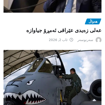
هەواڵ
عەلی زەیدی عێراقی ئەمڕۆ جیاوازە
سەرنوسەر
ئاب 2, 2026