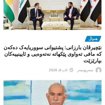
هەواڵ
نێچیرڤان بارزانی: پشتیوانی سووریایەک دەکەن
کە مافی تەواوی پێکهاتە نەتەوەیی و ئایینییەکان
بپارێزێت
سەرنوسەر
ئاب 6, 2026