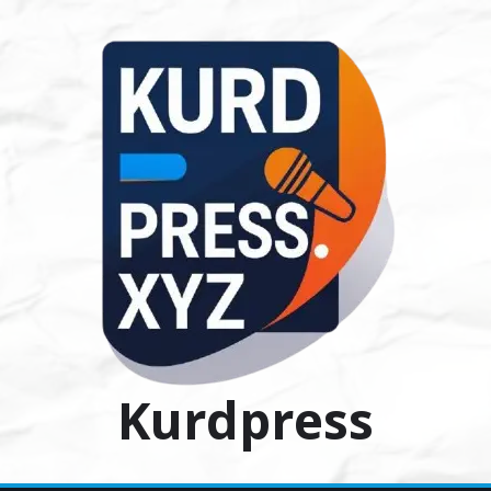
Ski
t
conten
Kurdpress