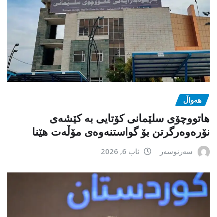
هەواڵ
هاتووچۆی سلێمانی کۆتایی بە کێشەی
نۆرەوەرگرتن بۆ گواستنەوەی مۆڵەت هێنا
سەرنوسەر
ئاب 6, 2026