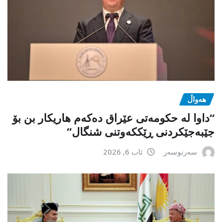
هەواڵ
“داوا لە حكومەتی عێراق دەكەم هاریكار بن بۆ
جێبەجێكردنی ڕێككەوتنی شنگال”
سەرنوسەر
ئاب 6, 2026