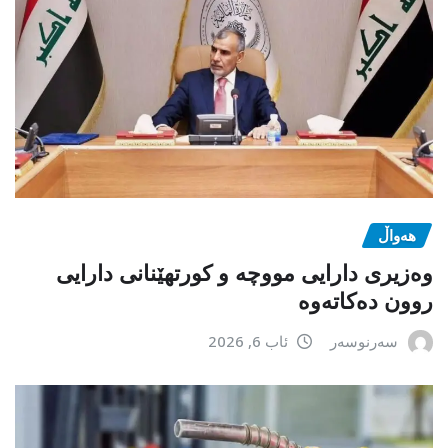
هەواڵ
وەزیری دارایی مووچە و کورتهێنانی دارایی
روون دەکاتەوە
سەرنوسەر
ئاب 6, 2026