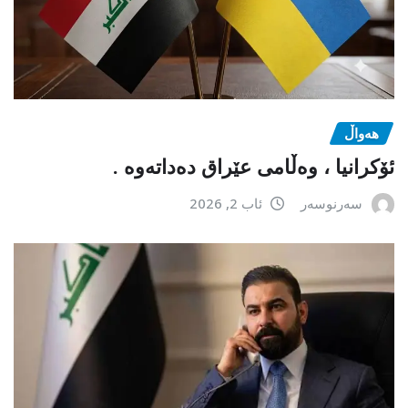
هەواڵ
ئۆکرانیا ، وەڵامی عێراق دەداتەوە .
سەرنوسەر
ئاب 2, 2026