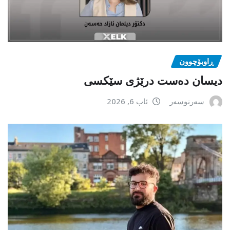
ڕاوبۆچوون
دیسان دەست درێژی سێکسی
سەرنوسەر
ئاب 6, 2026