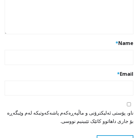
*
Name
*
Email
ناو، پۆستی ئەلیکترۆنی و ماڵپەڕەکەم پاشەکەوتبکە لەم وێبگەڕە
بۆ جاری داهاتوو کاتێک تێبینیم نووسی.