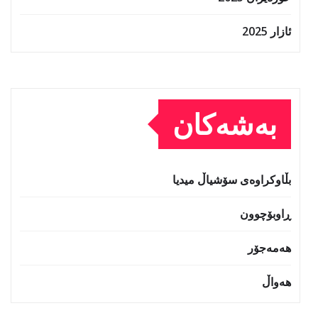
ئازار 2025
بەشەکان
بڵاوکراوەی سۆشیاڵ میدیا
ڕاوبۆچوون
هەمەجۆر
هەواڵ