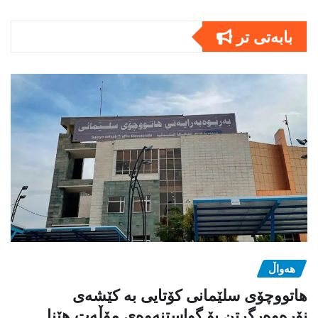
بابەتى تر
هەواڵ
هاتووچۆی سلێمانی کۆتایی بە کێشەی
نۆرەوەرگرتن بۆ گواستنەوەی مۆڵەت هێنا