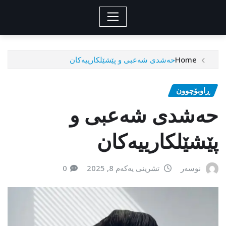
Home
حەشدی شەعبی و پێشێلکارییەکان
ڕاوبۆچوون
حەشدی شەعبی و
پێشێلکارییەکان
نوسەر
تشرینی یەکەم 8, 2025
0