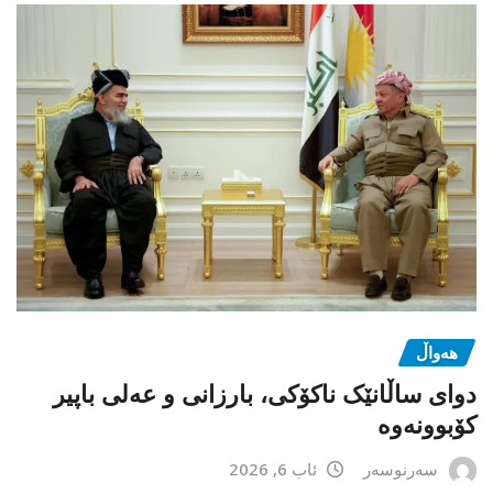
هەواڵ
دوای ساڵانێک ناکۆکی، بارزانی و عەلی باپیر
کۆبوونەوە
سەرنوسەر
ئاب 6, 2026