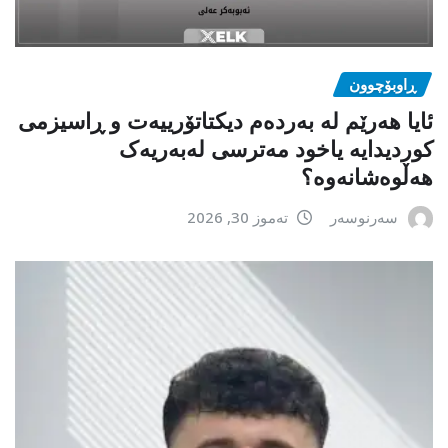
ڕاوبۆچوون
ئایا هەرێم لە بەردەم دیکتاتۆرییەت و ڕاسیزمی
کوردیدایە یاخود مەترسی لەبەریەک
هەڵوەشانەوە؟
سەرنوسەر
تەموز 30, 2026