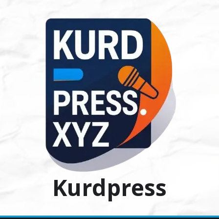
Ski
t
conten
Kurdpress