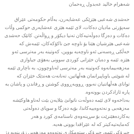
شەهرام خالید عەبدول ڕەحمان
حەشدی شەعبی هێزێکی عەشایەرن، بەڵام حکومەتی عێراق
سەپۆرتی مادیان دەکات، لای ئێمە هێزی عەشایەری حوکمی وڵات
دەکات و دەزگا دەوڵەتیەکان تەنیا دیکۆر و ڕواڵەتن. کاتێک حەشدی
شەعبی هێرشیان هێنا بۆ ناوچە جێ ناکۆکەکان، ئێمەش کە
خەڵکی ڕەسەنی ئەو ناوچەیە بووین، کەوتینە بەر مەترسی ئەو
هێزە. ئێمە و دەیان خێزانی کوردی سوونی بەهۆی جیاوازی
مەزهەبیمانەوە کەوتینە بەر مەترسی لەناوچوون، بە ناچاری ئێمە
لە شوێنی باوباپیرانمان هەڵهاتین، تەنانەت هەندێک خێزان کە
توانای هەڵهاتنیان نەبوو، ڕووبەڕووی کوشتن و ڕفاندن و پاشان بە
پارە ئازادکردن بوونەوە.
بەداخەوە لای ئێمە دەوڵەت ناتوانێ بێلایەن بێت لەناو هاوکێشە
مەزهەبی و نەتەوەییەکاندا، بۆیە دەزگا و سوپای دەوڵەتی
بەکاردەهێنرێت بۆ سڕینەوەی ناسنامەی کورد و هەر
کەمایەتیەکیتر کە لە عێراقدا بوونی هەیە.
چیرۆکی ئێمە، چیرۆکی ستەمکاری نەتەوەو مەزهەبی زۆرینەیە دژ