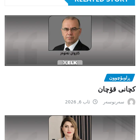
ڕاوبۆچوون
کچانی قۆچان
سەرنوسەر
ئاب 6, 2026