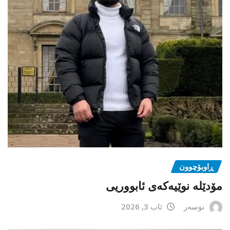
ڕاوبۆچوون
مۆدێلە نوێیەکەى ئابووریی
نوسەر
ئاب 3, 2026