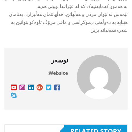
بە هەموو کەمایەتیەک کە لە عێراقدا بوونی هەیە.
ئێمەش لە نێوان مردن و هەڵهاتن، هەڵهاتنمان هەڵبژارد، پەنامان
هێنایە بە دەوڵەتی دیموکراسی و مافی مرۆڤ تاوەکو بتوانین بە
شەرەفمەندانە بژین.
نوسەر
Website:
RELATED STORY