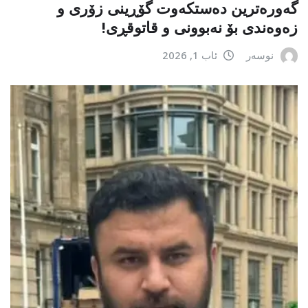
گەورەترین دەستکەوت گۆڕینی زۆری و
زەوەندی بۆ نەبوونی و قاتوقڕی!
نوسەر
ئاب 1, 2026