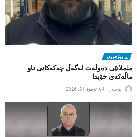
ڕاوبۆچوون
ململانێی دەوڵەت لەگەڵ چەکەکانی ناو
ماڵەکەی خۆیدا
نوسەر
تەموز 31, 2026