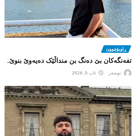
ڕاوبۆچوون
تفەنگەکان بێ دەنگ بن منداڵێک دەیەوێ بنوێ.
نوسەر
ئاب 5, 2026