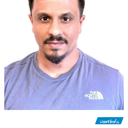
ڕاوبۆچوون