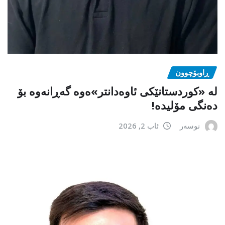
ڕاوبۆچوون
لە «کوردستانێکی ئاوەدانتر»ەوە گەڕانەوە بۆ
دەنگی مۆلیدە!
نوسەر
ئاب 2, 2026