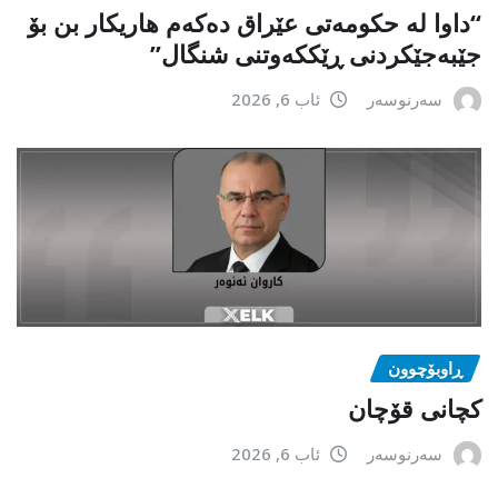
“داوا لە حكومەتی عێراق دەكەم هاریكار بن بۆ
جێبەجێكردنی ڕێككەوتنی شنگال”
سەرنوسەر
ئاب 6, 2026
ڕاوبۆچوون
کچانی قۆچان
سەرنوسەر
ئاب 6, 2026