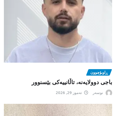
ڕاوبۆچوون
باجی دوولایەنە، تاڵانییەکی بێسنوور
نوسەر
تەموز 29, 2026