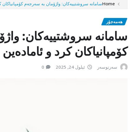
Home
سامانە سروشتییەکان: واژۆمان بە سەرجەم کۆمپانیاکان کر
هەمەجۆر
سامانە سروشتییەکان: واژۆ
کۆمپانیاکان کرد و ئامادەین
سەرنوسەر
ئیلول 24, 2025
0