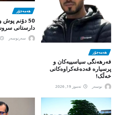
هەمەجۆر
50 دۆنم پوش و
دارستانی سروش
سەرنوسەر
هەمەجۆر
فەرهەنگی سیاسییەکان و
پرسیارە قەدەغەکراوەکانی
خەڵک!
نوسەر
تەموز 19, 2026