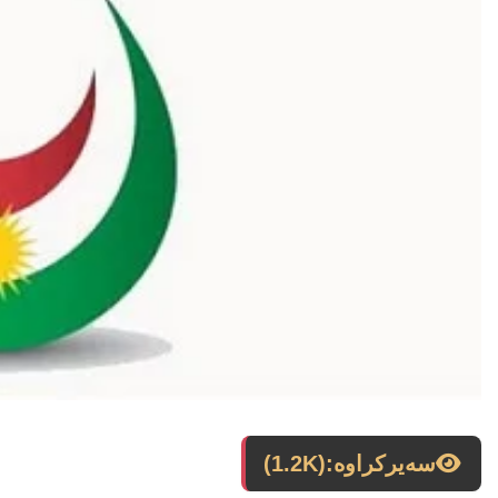
سەیرکراوە:
(1.2K)