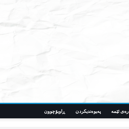
رەی ئێمە
پەیوەندیکردن
ڕاوبۆچوون