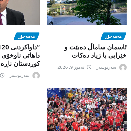
هەمەجۆر
هەمەجۆر
ئاسمان ساماڵ دەبێت و
داهاتی ناوخۆی
خێرایی با زیاد دەکات
کوردستان ناڕەو
سەرنوسەر
تەموز 9, 2026
سەرنوسەر