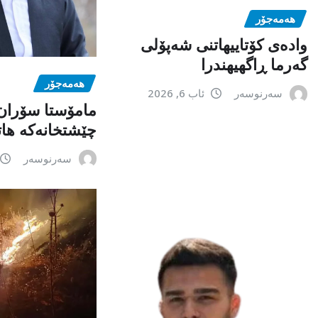
هەمەجۆر
وادەی کۆتاییهاتنی شەپۆلی
گەرما ڕاگهیهندرا
هەمەجۆر
سەرنوسەر
ئاب 6, 2026
مامۆستا سۆران
چێشتخانەكە ها
سەرنوسەر