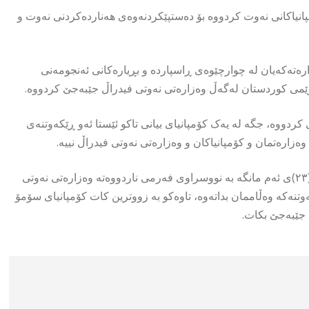
انیاکانی نەوت کردووە بۆ دەستپێکردنەوەی هەناردەکردنی نەوت و
ەتەکەیان لە چوارچێوەی ڕاسپاردە و بڕیارەکانی ئەنجومەنی
ەرێمی کوردستان لەگەڵ وەزارەتی نەوتی فیدراڵ جێبەجێ کردووە.
ردووە، جگە لە یەک کۆمپانیای بیانی تاكو ئێستا ئەو ڕێکەوتنەی
زارەتمان و کۆمپانیاکان و وەزارەتی نەوتی فیدراڵ نییە.
ڕاشیگەیاند، وەڵامی ڕەزامەندییەکانی وەزارەتمان و کۆمپانیاکان لە (٢٣)ی ئەم مانگە بە نووسراوی فەرمی ناردووەتە وەزارەتی نەوتی
وتنەکە وەڵاممان بداتەوە، تاوەکو بە زووترین کات کۆمپانیای سۆمۆ
 جێبەجێ بکات.