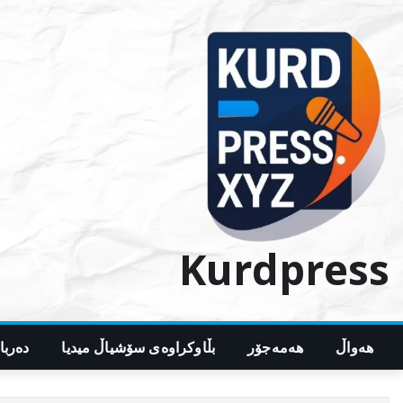
Ski
t
conten
Kurdpress
هەواڵ
هەمەجۆر
بڵاوکراوەی سۆشیاڵ میدیا
دەربا