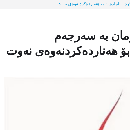
د و ئامادەین بۆ هەناردەکردنەوەی نەوت
مان بە سەرجەم
 بۆ هەناردەکردنەوەی نەوت