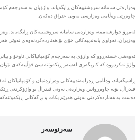
وەزارەتی سامانە سروشتییەکان ڕایگەیاند، واژۆیان بە سەرجەم کۆمپ
چاوەڕێی وەڵامی وەزارەتی نەوتی عێراق دەکەن.
ئەمڕۆ چوارشەممە، وەزارەتی سامانە سروشتییەکان ڕایگەیاند، وەزار
وەزیران، تەواوی پابەندییەکانی خۆی بۆ هەناردەکردنەوەی نەوتی ه
ئەوەشی خستەڕوو کە واژۆی بە سەرجەم کۆمپانیاکانی ناوخۆ و بیانی ک
واژۆ نەکردووە کە کاریگەری لەسەر ڕێکەوتنە سێ قۆڵییەکەی نێوان وە
فیدراڵ، بۆیە چاوەڕوانین وەزارەتی نەوتی فیدراڵ بو واژۆکردنی ڕێکە
دەست بە هەناردەکردنی نەوتی هەرێم بکات و بڕگەکانی ڕێکەوتنەکە
سەرنوسەر