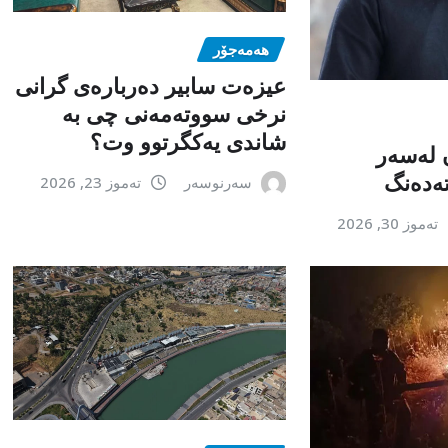
هەمەجۆر
عیزەت سابیر دەربارەی گرانی
نرخی سووتەمەنی چی بە
شاندی یەکگرتوو وت؟
 لەسەر
تەدەنگ
سەرنوسەر
تەموز 23, 2026
تەموز 30, 2026