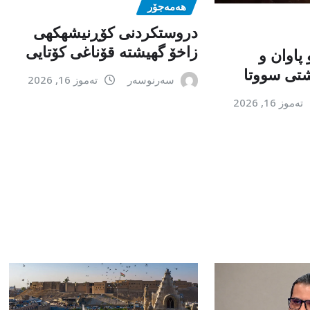
هەمەجۆر
دروستکردنی کۆڕنیشهكهی
زاخۆ گهیشته قۆناغی کۆتایی
 پاوان و
تی سووتا
سەرنوسەر
تەموز 16, 2026
تەموز 16, 2026