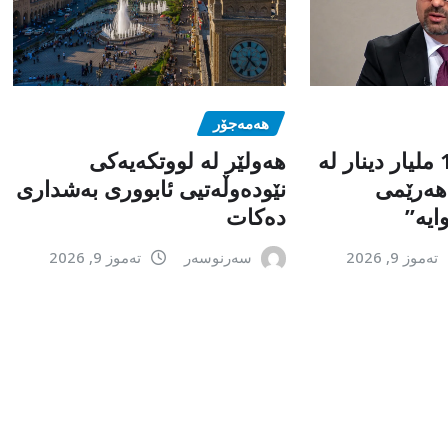
هەمەجۆر
“داواکردنی 120 ملیار دینار لە
ھەولێر لە لووتکەیەکی
 هەرێمی
نێودەوڵەتیی ئابووری بەشداری
ایە”
دەکات
تەموز 9, 2026
سەرنوسەر
تەموز 9, 2026