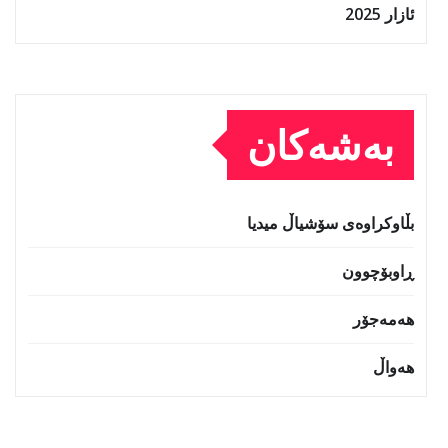
ئازار 2025
بەشەکان
بڵاوکراوەی سۆشیاڵ میدیا
ڕاوبۆچوون
هەمەجۆر
هەواڵ