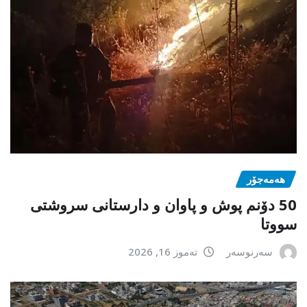
هەمەجۆر
50 دۆنم پوش و پاوان و دارستانی سروشتی
سووتا
سەرنوسەر
تەموز 16, 2026