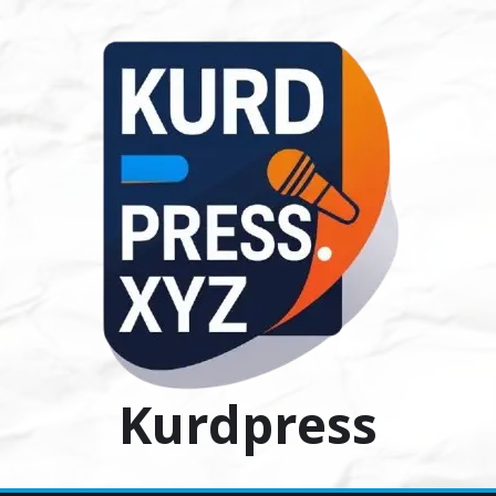
Ski
t
conten
Kurdpress