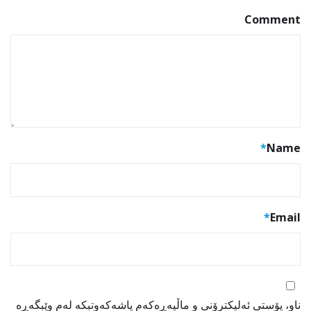
Comment
*
Name
*
Email
ناو، پۆستی ئەلیکترۆنی و ماڵپەڕەکەم پاشەکەوتبکە لەم وێبگەڕە