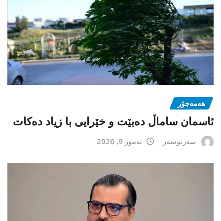
هەمەجۆر
ئاسمان ساماڵ دەبێت و خێرایی با زیاد دەکات
سەرنوسەر
تەموز 9, 2026