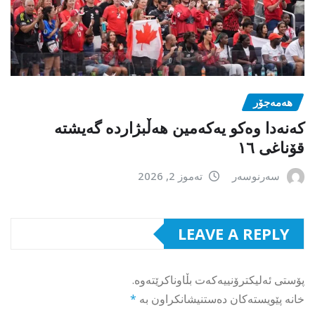
هەمەجۆر
کەنەدا وەکو یەکەمین ھەڵبژاردە گەیشتە
قۆناغی ١٦
سەرنوسەر
تەموز 2, 2026
LEAVE A REPLY
پۆستی ئەلیکترۆنییەکەت بڵاوناکرێتەوە.
خانە پێویستەکان دەستنیشانکراون بە
*