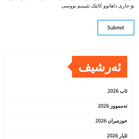
بۆ جاری داهاتوو کاتێک تێبینیم نووسی.
ئەرشیف
ئاب 2026
تەممووز 2026
حوزه‌یران 2026
ئایار 2026