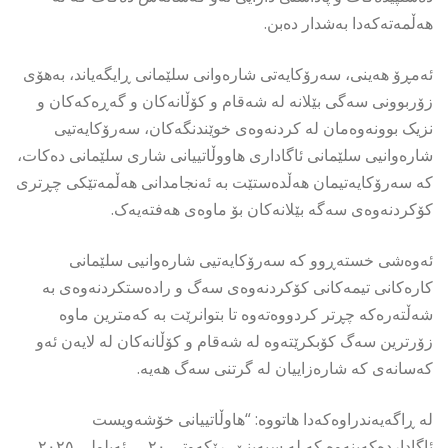
هەڵمەتەکەدا بەشدار دەبن.
ئەمڕۆ هەینی، سەرۆکایەتی شارەوانی سلێمانی ڕایگەیاند، بەهۆی
زۆربوونی سەگی بێلانە لە شەقام و کۆڵانەکان و گەڕەکەکان و
نزیک بوونەوەمان لە کردنەوەی خوێندنگەکان، سەرۆکایەتیی
شارەوانیی سلێمانی ئاگاداری هاووڵاتییانی شاری سلێمانی دەکات،
کە سەرۆکایەتیمان هەڵدەستێت بە ئەنجامدانی هەڵمەتێکی چڕتری
کۆکردنەوەی سەگە بێلانەکان بۆ ماوەی هەفتەیەک.
ئەوەشی خستەڕوو کە سەرۆکایەتیی شارەوانیی سلێمانی
کارەکانی تیمەکانی کۆکردنەوەی سەگ و رادەستکردنەوەی بە
شەڵتەرەکە چڕتر کردووەتەوە تا بتوانرێت بە کەمترین ماوە
زۆرترین سەگ کۆبکرێتەوە لە شەقام و کۆڵانەکان لە لایەن ئەو
کەسانەی کە شارەزاییان لە گرتنی سەگ هەیە.
لە ڕاگەیەندراوەکەدا هاتووە: “هاوڵاتییانی خۆشەویست
ئاگاداردەکەینەوە کە لە سبەینێ، رێکەوتی ٢٠ـی ئەیلولی ٢٠٢٥،