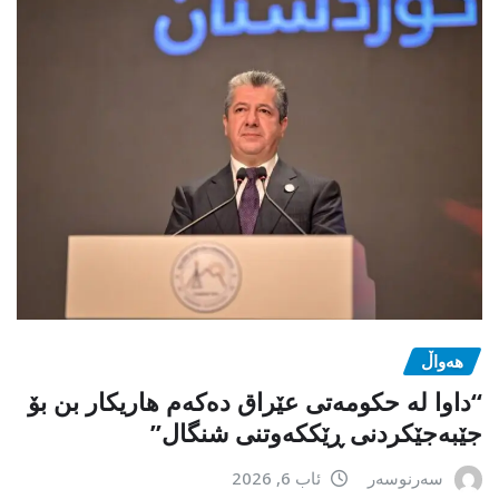
هەواڵ
“داوا لە حكومەتی عێراق دەكەم هاریكار بن بۆ
جێبەجێكردنی ڕێككەوتنی شنگال”
سەرنوسەر
ئاب 6, 2026