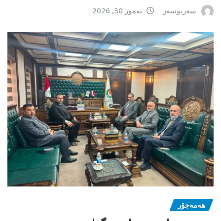
سەرنوسەر
تەموز 30, 2026
هەمەجۆر