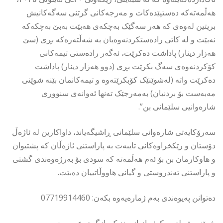
هەڵمەتەکە دەستپێدەکات و مەرجەکانی گرتنی سەگەکانیش
بریتین لەوەی کە هەر سەگێک بەچکەی هەبێت بەبێ بەچکەکە
نەبێت و لە کاتی رادەستکردنەوەیان بە شەڵتەرەکە بڕی (سێ
هەزار دینار) پاداشت دەکرێت، ئەگەر رادەستی تیمەکانی
کۆکردنەوەی سەگ بکرێت بڕی (دوو هەزار دینار) پاداشت
دەکرێت واتە (لەشوێنێک کۆبکرێتەوە و تیمەکانمان بێنە شوێنی
مەبەست بۆ بردنیان) بەمەرجێک تەنها ئەوانەی سنووری
شارەوانیی سلێمانی بن”.
سەرۆکایەتی شارەوانی سلێمانی ڕاشیگەیاند، داواکارین لە ئاژەڵ
دۆستان و رێکخراوەکانی تایبەت بە پاراستنی ئاژەڵان کە پشتیوان
و هاوکارمان بن بۆ ئەم هەڵمەتە کە سودی بۆ بەرژەوەندی گشتی
و پاراستنی تەندروستی و گیانی هاووڵاتییان دەبێت.
دەتوانن پەیوەندی بەم ژمارەیەوە بکەن: 07719914460
شوێنی شەلتەرەکە: ڕازیانە، نزیک بازگەی عەربەت