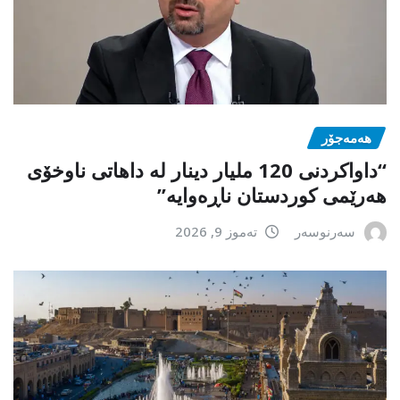
هەمەجۆر
“داواکردنی 120 ملیار دینار لە داهاتی ناوخۆی
هەرێمی کوردستان ناڕەوایە”
سەرنوسەر
تەموز 9, 2026