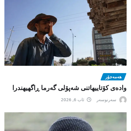
هەمەجۆر
وادەی کۆتاییهاتنی شەپۆلی گەرما ڕاگهیهندرا
سەرنوسەر
ئاب 6, 2026