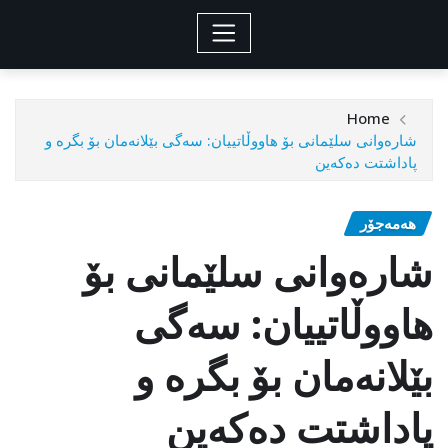
Home
شارەوانی سلێمانی بۆ هاووڵاتییان: سەگی بێلانەمان بۆ بگرە و
پاداشتت دەکەین
هەمەجۆر
شارەوانی سلێمانی بۆ
هاووڵاتییان: سەگی
بێلانەمان بۆ بگرە و
پاداشتت دەکەین