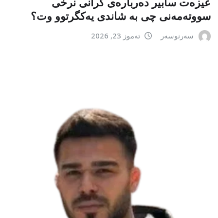
عیزەت سابیر دەربارەی گرانی نرخی
سووتەمەنی چی بە شاندی یەکگرتوو وت؟
سەرنوسەر
تەموز 23, 2026