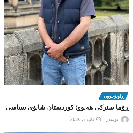
ڕاوبۆچوون
ڕۆما سێرکی هەبوو؛ کوردستان شانۆی سیاسی
نوسەر
ئاب 7, 2026