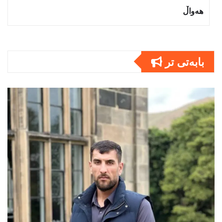
هەواڵ
بابەتى تر