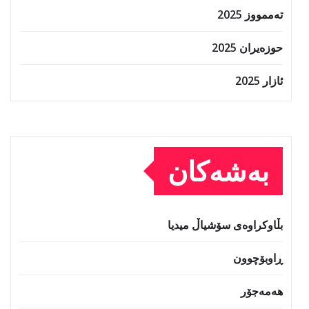
تەممووز 2025
حوزه‌یران 2025
ئازار 2025
بەشەکان
بڵاوکراوەی سۆشیاڵ میدیا
ڕاوبۆچوون
هەمەجۆر