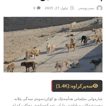
سەرنوسەر
ئیلول 27, 2025
0
سەیرکراوە:
(1.4K)
شارەوانی سلێمانی هەڵمەتێک بۆ کۆکردنەوەی سەگی بێلانە
دەستپێدەکات و پاداشتی دارایی ئەو کەسانەش دەکات کە لە