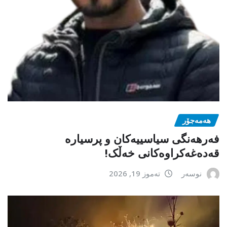
هەمەجۆر
فەرهەنگی سیاسییەکان و پرسیارە
قەدەغەکراوەکانی خەڵک!
نوسەر
تەموز 19, 2026