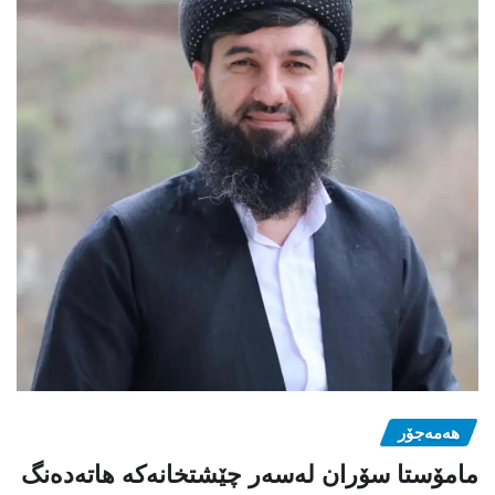
هەمەجۆر
مامۆستا سۆران لەسەر چێشتخانەكە هاتەدەنگ