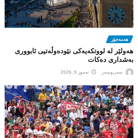
هەمەجۆر
ھەولێر لە لووتکەیەکی نێودەوڵەتیی ئابووری
بەشداری دەکات
سەرنوسەر
تەموز 9, 2026