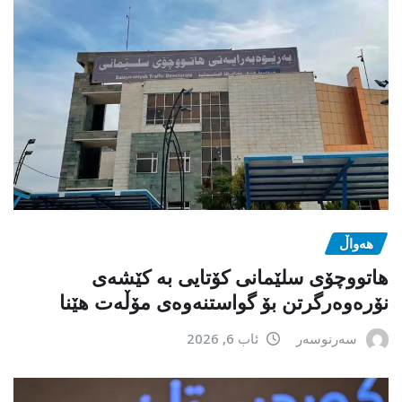
هەواڵ
هاتووچۆی سلێمانی کۆتایی بە کێشەی
نۆرەوەرگرتن بۆ گواستنەوەی مۆڵەت هێنا
سەرنوسەر
ئاب 6, 2026