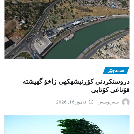
هەمەجۆر
دروستکردنی کۆڕنیشهكهی زاخۆ گهیشته
قۆناغی کۆتایی
سەرنوسەر
تەموز 16, 2026