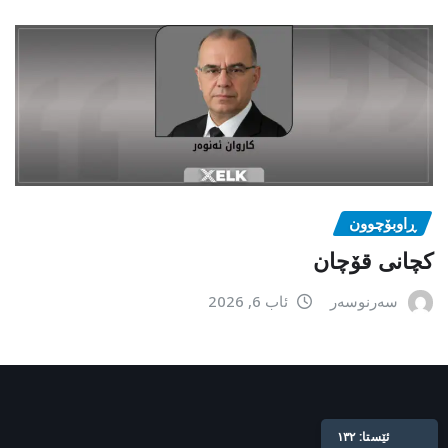
ڕاوبۆچوون
کچانی قۆچان
سەرنوسەر
ئاب 6, 2026
Live: 132