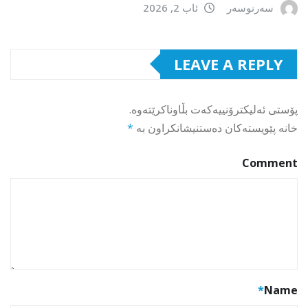
سەرنوسەر
ئاب 2, 2026
LEAVE A REPLY
پۆستی ئەلیکترۆنییەکەت بڵاوناکرێتەوە.
خانە پێویستەکان دەستنیشانکراون بە
*
Comment
*
Name