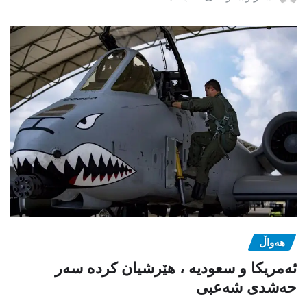
هەواڵ
ئەمریکا و سعودیە ، هێرشیان کردە سەر
حەشدی شەعبی