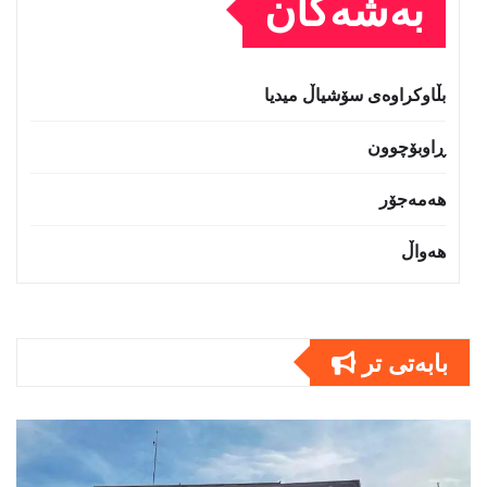
بەشەکان
بڵاوکراوەی سۆشیاڵ میدیا
ڕاوبۆچوون
هەمەجۆر
هەواڵ
بابەتى تر