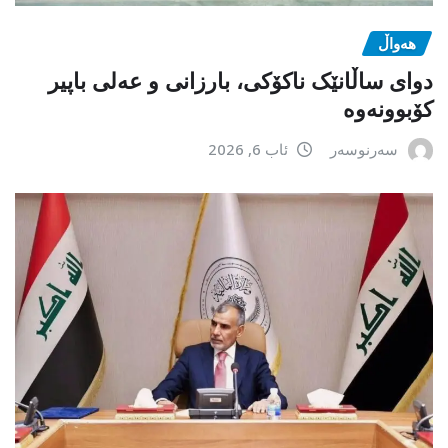
هەواڵ
دوای ساڵانێک ناکۆکی، بارزانی و عەلی باپیر
کۆبوونەوە
سەرنوسەر
ئاب 6, 2026