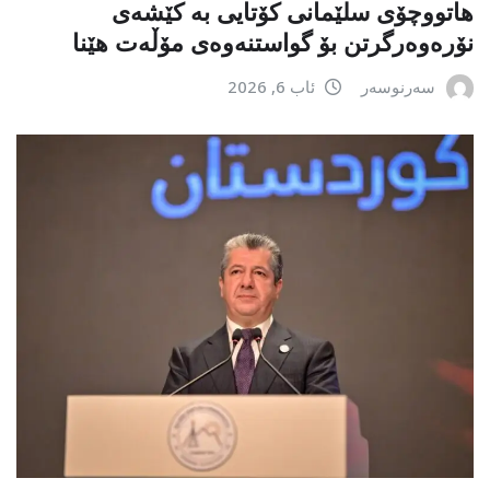
هاتووچۆی سلێمانی کۆتایی بە کێشەی
نۆرەوەرگرتن بۆ گواستنەوەی مۆڵەت هێنا
سەرنوسەر
ئاب 6, 2026