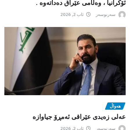
ئۆکرانیا ، وەڵامی عێراق دەداتەوە .
سەرنوسەر
ئاب 2, 2026
هەواڵ
عەلی زەیدی عێراقی ئەمڕۆ جیاوازە
سەرنوسەر
ئاب 2, 2026