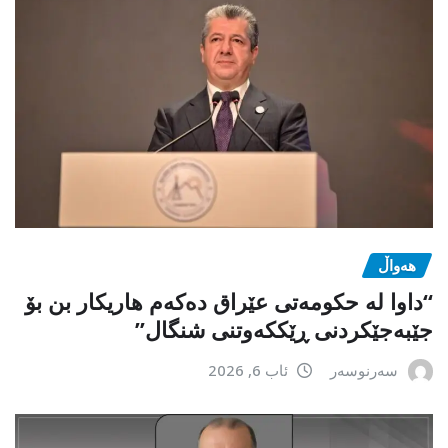
هەواڵ
“داوا لە حكومەتی عێراق دەكەم هاریكار بن بۆ
جێبەجێكردنی ڕێككەوتنی شنگال”
سەرنوسەر
ئاب 6, 2026