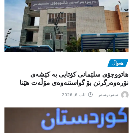
هەواڵ
هاتووچۆی سلێمانی کۆتایی بە کێشەی
نۆرەوەرگرتن بۆ گواستنەوەی مۆڵەت هێنا
سەرنوسەر
ئاب 6, 2026