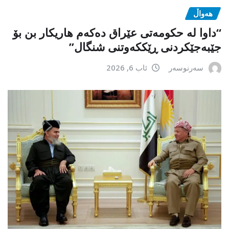
هەواڵ
“داوا لە حكومەتی عێراق دەكەم هاریكار بن بۆ
جێبەجێكردنی ڕێككەوتنی شنگال”
سەرنوسەر
ئاب 6, 2026