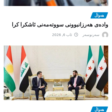
هەواڵ
وادەی هەرزانبوونی سووتەمەنی ئاشکرا کرا
سەرنوسەر
ئاب 6, 2026
هەواڵ