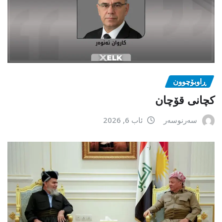
ڕاوبۆچوون
کچانی قۆچان
سەرنوسەر
ئاب 6, 2026