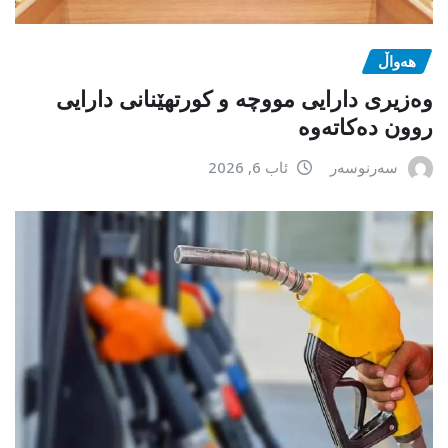
هەواڵ
وەزیری دارایی مووچە و کورتهێنانی دارایی
روون دەکاتەوە
سەرنوسەر
ئاب 6, 2026