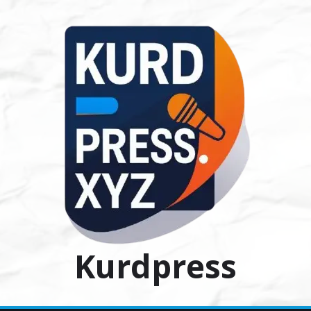
Ski
t
conten
Kurdpress