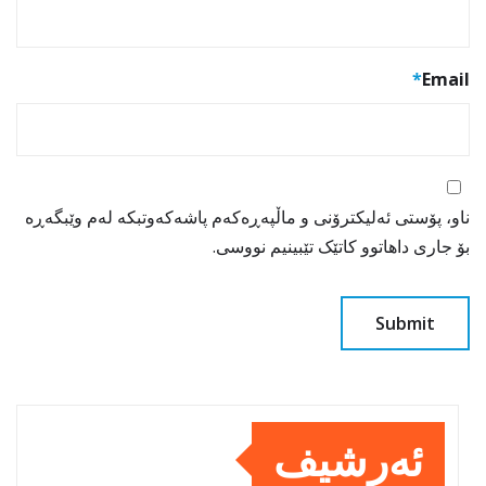
*
Email
ناو، پۆستی ئەلیکترۆنی و ماڵپەڕەکەم پاشەکەوتبکە لەم وێبگەڕە
بۆ جاری داهاتوو کاتێک تێبینیم نووسی.
ئەرشیف