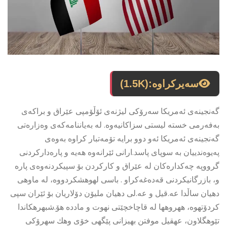
سەیرکراوە:
(1.5K)
گەنجینەی ئەمریکا سەرۆکی لیژنەی ئۆڵۆمپی عێراق و براکەی
بەفەرمی خستە لیستی سزاکانیەوە. لە بەیاننامەکەی وەزارەتی
گەنجینەی ئەمریکا ئەو دوو برایە تۆمەتبار کراوە بەوەی
پەیوەندییان بە سوپای پاسد.ارانی ئێرانەوە هەیە و پارەدارکردنی
گرووپە چەکدارەکان لە عێراق و کارکردن بۆ سپیکردنەوەی پارە
و، بازرگانیکردنی قەدەغەکراو . باسی لهوهشكردووه، له ماوهی
دهیان ساڵدا عه.قیل و عه.لی دهیان ملیۆن دۆلاریان بۆ ئێران سپی
كردۆتهوه، ههروهها له قاچاخچێتی نهوت و مادده هۆ.شبهرهكاندا
تێوهگلاون، عهقیل موفتن بهیزانی پێگهی خۆی وهك سهرۆكی