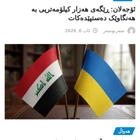
ئۆجەلان: ڕێگەی هەزار کیلۆمەتریی بە
هەنگاوێک دەستپێدەکات
سەرنوسەر
ئاب 6, 2026
هەواڵ