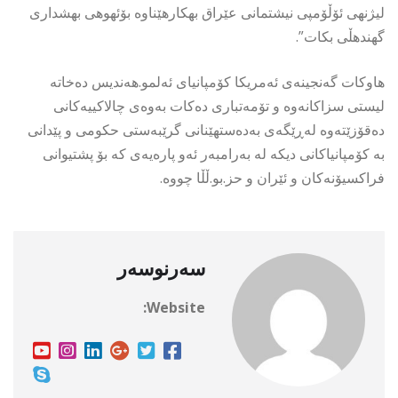
لیژنهی ئۆڵۆمپی نیشتمانی عێراق بهكارهێناوه بۆئهوهی بهشداری
گهندهڵی بكات”.
هاوکات گەنجینەی ئەمریکا کۆمپانیای ئەلمو.هەندیس دەخاتە
لیستی سزاکانەوە و تۆمەتباری دەکات بەوەی چالاکییەکانی
دەقۆزێتەوە لەڕێگەی بەدەستهێنانی گرێبەستی حکومی و پێدانی
بە کۆمپانیاکانی دیکە لە بەرامبەر ئەو پارەیەی کە بۆ پشتیوانی
فراکسیۆنەکان و ئێران و حز.بو.ڵڵا چووە.
سەرنوسەر
Website: