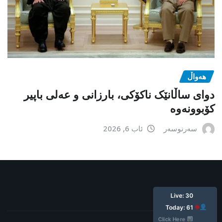
هەواڵ
دوای ساڵانێک ناکۆکی، بارزانی و عەلی باپیر
کۆبوونەوە
سەرنوسەر
ئاب 6, 2026
ئێستا: ٣٠
ئه‌مرۆ: ٦١
کلیک بکە