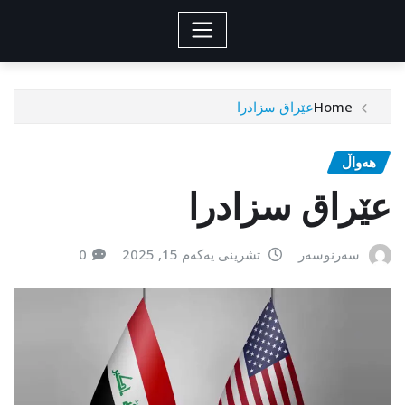
Home
عێراق سزادرا
هەواڵ
عێراق سزادرا
سەرنوسەر
تشرینی یەکەم 15, 2025
0