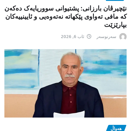
نێچیرڤان بارزانی: پشتیوانی سووریایەک دەکەن
کە مافی تەواوی پێکهاتە نەتەوەیی و ئایینییەکان
بپارێزێت
سەرنوسەر
ئاب 6, 2026
هەواڵ