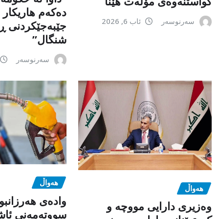
گواستنەوەی مۆڵەت هێنا
دەكەم هاریكار ب
سەرنوسەر
ئاب 6, 2026
جێبەجێكردنی ڕ
شنگال”
سەرنوسەر
هەواڵ
هەواڵ
وادەی هەرزانبو
وەزیری دارایی مووچە و
سووتەمەنی ئاشک