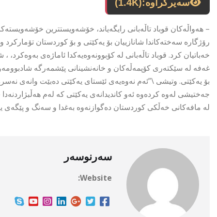
سەیرکراوە:
(1.4K)
– هەواڵەکان قوباد تاڵەبانی رایگەیاند، خۆشەویستترین خۆشەویستەکان
رۆژگارە سەختەکاندا شانازییان بۆ یەکێتی و بۆ کوردستان تۆمارکرد 
خەباتیان کرد. قوباد تاڵەبانی لە کۆبوونەوەیەکدا ئاماژەی بەوەکرد، 
غەفە لە سێکتەری کۆپمەڵەکان و خانەنشینانی پێشمەرگە شادبوومەوە
بۆ یەکێتی. وتیشی \”ئەم نەوەیەی ئێستای یەکێتی دەبێت وانەی نەسرە
جەختیشی لەوە کردەوە ئەو کاندیدانەی یەکێتی کە لەم هەڵبژاردنەد
لە مافەکانی خەڵکی کوردستان دەگوازنەوە بەغدا و سەنگ و پێگەی یەک
سەرنوسەر
Website: