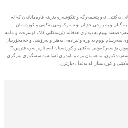
ی یەکێتی، ئەو پێشمەرگە و تێکۆشەرە دێرینە قارەمانانەن کە لە
و بە گیان و بە روحی خۆیان بۆ سەرکەوتنی یەکێتی و کوردستان
، شەرەفمەند بووم بە دیداری هەڤاڵە دێرینەکانی کاک کۆسرەت و مامە
. سەرسام بووم بە وزە و ئیرادەی بەهێز و پەرۆشی و خەمخۆرییان
وتن بۆ سەرکەوتنی یەکێتی و کوردستان لەم ئازیزانەوە فێربین\”.
ا سەردەکەون، بە هەمان ورە و باوەڕی ئەوانەوە سەنگەری بەرگری
ێتی و کوردستان لە بەغدا دەپارێزن.