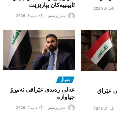
ئایینییەکان بپارێزێت
ئاب 6, 2026
سەرنوسەر
ئاب 6, 2026
هەواڵ
عەلی زەیدی عێراقی ئەمڕۆ
می عێراق
جیاوازە
سەرنوسەر
ئاب 2, 2026
ئاب 2, 2026