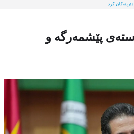
دێرینەکان کرد
راستەی پێشمەرگە و