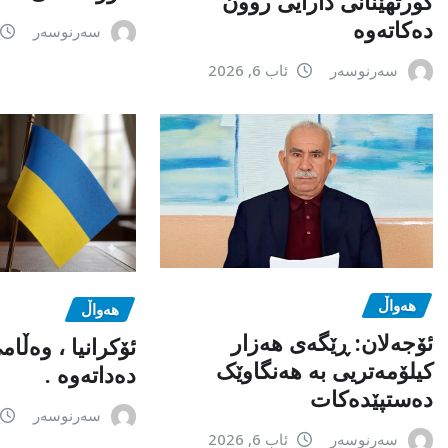
کورتهێنانی دارایی روون
دەکاتەوە
سەرنوسەر
سەرنوسەر
ئاب 6, 2026
هەواڵ
هەواڵ
ئۆجەلان: ڕێگەی هەزار
ئۆکرانیا ، وەڵا
کیلۆمەتریی بە هەنگاوێک
دەداتەوە .
دەستپێدەکات
سەرنوسەر
سەرنوسەر
ئاب 6, 2026