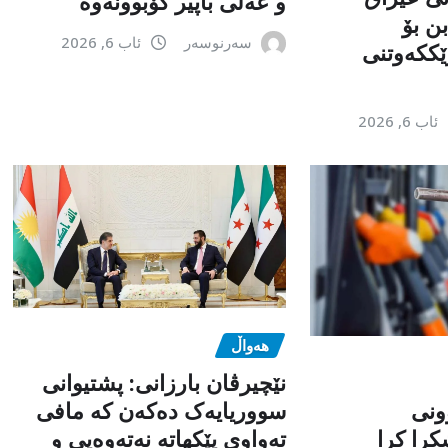
و عەلی باپیر کۆبوونەوە
ن بۆ
سەرنوسەر
ئاب 6, 2026
ێككەوتنی
ئاب 6, 2026
هەواڵ
نێچیرڤان بارزانی: پشتیوانی
ونی
سووریایەک دەکەن کە مافی
را کرا
تەواوی پێکهاتە نەتەوەیی و