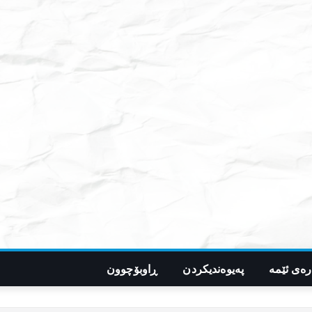
رەی ئێمە
پەیوەندیکردن
ڕاوبۆچوون