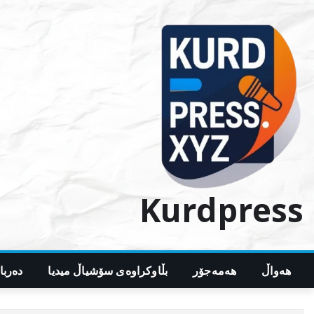
Ski
t
conten
Kurdpress
هەواڵ
هەمەجۆر
بڵاوکراوەی سۆشیاڵ میدیا
دەربا