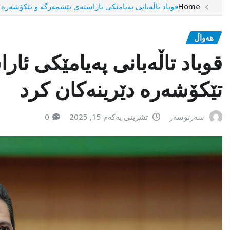
Home
قوباد تاڵەبانی پەیامێکی ئاراستەی پێشمەرگە و تێکۆشەرە 
هەواڵ
قوباد تاڵەبانی پەیامێکی ئا
تێکۆشەرە دێرینەکان کرد
سەرنوسەر
تشرینی یەکەم 15, 2025
0