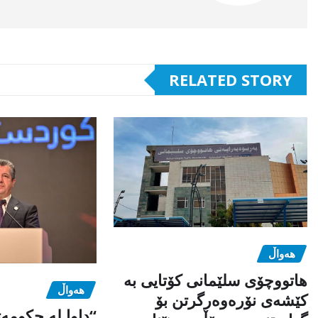
RELATED STORY
هەواڵ
هاتووچۆی سلێمانی کۆتایی بە
هەواڵ
کێشەی نۆرەوەرگرتن بۆ
“داوا لە حكومە