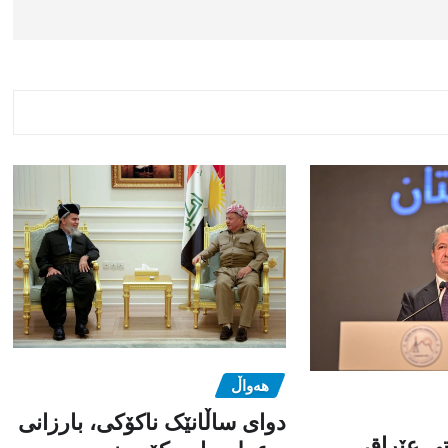
هەواڵ
دوای ساڵانێک ناکۆکی، بارزانی
تی عێراق