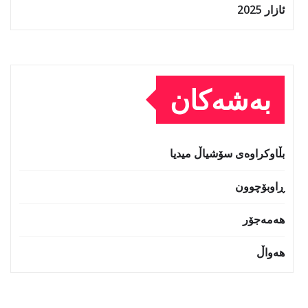
ئازار 2025
بەشەکان
بڵاوکراوەی سۆشیاڵ میدیا
ڕاوبۆچوون
هەمەجۆر
هەواڵ