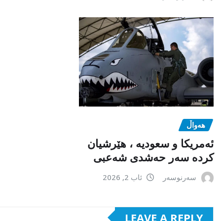
هەواڵ
ئەمریکا و سعودیە ، هێرشیان
کردە سەر حەشدی شەعبی
سەرنوسەر
ئاب 2, 2026
LEAVE A REPLY