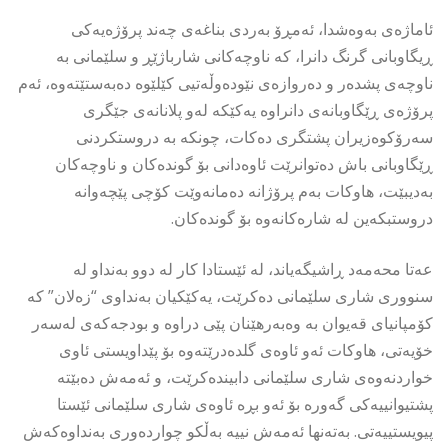
ئاماژەی بەوەشدا، ئەمڕۆ بەردی بناغەی چەند پرۆژەیەکی
ڕیگاوبانی گرنگ دانرا، کە ناوچەکانی شارباژێڕ و سلێمانی بە
ناوچەی پشدەر و دەروازەی نێودەوڵەتیی کێلێوە دەبەستێتەوە، ئەم
پرۆژەی ڕێگاوبانەی دانراوە یەکێکە لەو پلانانەی جێگری
سەرۆکوەزیران پشتگری دەکات، چونکە بە دروستکردنی
ڕێگاوبانی باش دەتوانرێت ئاوەدانی بۆ گوندەکان و ناوچەکان
بەدیبێت، هاوکات بەم پرۆژانە دەمانەوێت کۆچی پێچەوانە
دروستبکەین لە شارەکانەوە بۆ گوندەکان.
عەتا محەمەد ڕاشیگەیاند، لە ئێستادا کار لە دوو بەنداو لە
سنووری شاری سلێمانی دەکرێت، یەکێکیان بەنداوی “زەلان” کە
کۆمپانیای قەیوان بە وەبەرهێنان پێی دراوە و بودجەکەی لەسەر
خۆیەتی، هاوکات ئەو ئاوەی گلدەدرێتەوە بۆ پێداویستی ئاوی
خواردنەوەی شاری سلێمانی دابیندەکرێت، و ئەمەش دەبێتە
پشتیوانییەکی گەورە بۆ ئەو بڕە ئاوەی شاری سلێمانی ئێستا
پیویستییەتی. بەتەنها ئەمەش نییە بەڵکو چواردەوری بەنداوەکەش