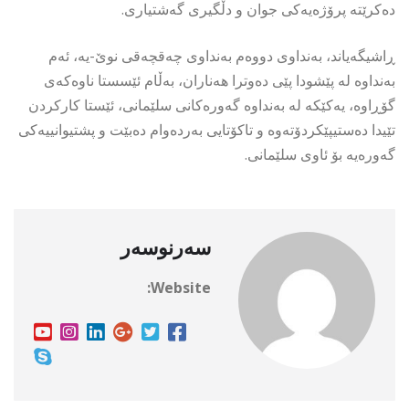
دەکرێتە پرۆژەیەکی جوان و دڵگیری گەشتیاری.
ڕاشیگەیاند، بەنداوی دووەم بەنداوی چەقچەقی نوێ-یە، ئەم
بەنداوە لە پێشودا پێی دەوترا هەناران، بەڵام ئێسستا ناوەکەی
گۆڕاوە، یەکێکە لە بەنداوە گەورەکانی سلێمانی، ئێستا کارکردن
تێیدا دەستیپێکردۆتەوە و تاکۆتایی بەردەوام دەبێت و پشتیوانییەکی
گەورەیە بۆ ئاوی سلێمانی.
سەرنوسەر
Website: