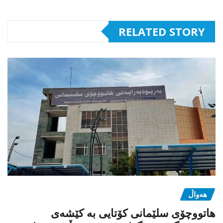
RELATED STORY
هەواڵ
هاتووچۆی سلێمانی کۆتایی بە کێشەی