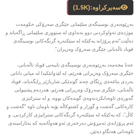
سەیرکراوە:
(1.5K)
بەڕێوەبەری نوسینگەی سلێمانی جێگری سەرۆکی حکومەت
موژدەی تەواوکردنی دوو بەنداوی لە سنووری سلێمانی ڕاگەیاند و
دەڵێت”ئەم پرۆژانە یەکێکە لە سێکتەرە گرنگەکانی نوسینگەی
قوباد تاڵەبانی جێگری سەرۆک وەزیران”.
عەتا محەمەد بەڕێوەبەری نوسینگەی تایبەتی قوباد تاڵەبانی،
جێگری سەرۆک وەزیرانی هەرێم، لە لێدوانێکیدا لە میانی دانانی
بەردی بناغەەی ڕێگای چەند گوندێکی شارباژێر ڕایگەیاند، قوباد
تاڵەبانی، جێگری سەرۆک وەزیرانی هەرێم، هەردەم پشتیوانی
گەورەی ئاوەدانکردنەوەی گوندەکان بووە، و لە ستراتیژی
کارەکانی گەشت و گوزار و کشتوکاڵە بۆیە ناومان ناوە “گەشت و
کاڵ”، کە یەکێکە لە سێکتەرە گرنگەکانی ستراتیژی کارکردنی، و
ئەم پرۆژانەی ئەمڕۆش دەرخەری ئەو هەوڵانەیە کە بەئاراستەی
ئاوەدانی هەنگاو دەنێن.