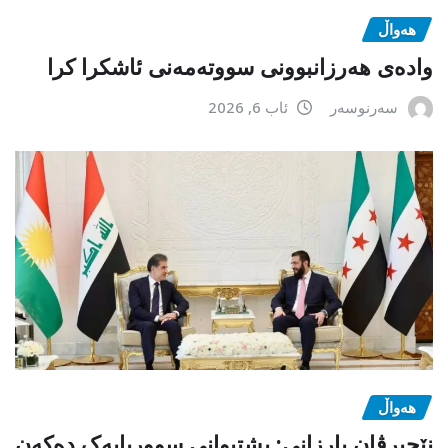
هەواڵ
وادەی هەرزانبوونی سووتەمەنی ئاشکرا کرا
سەرنوسەر
ئاب 6, 2026
هەواڵ
نێچیرڤان بارزانی: پشتیوانی سووریایەک دەکەن