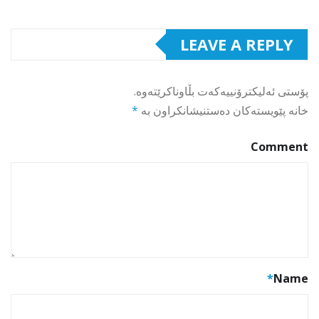
LEAVE A REPLY
پۆستی ئەلیکترۆنییەکەت بڵاوناکرێتەوە.
خانە پێویستەکان دەستنیشانکراون بە
*
Comment
*
Name