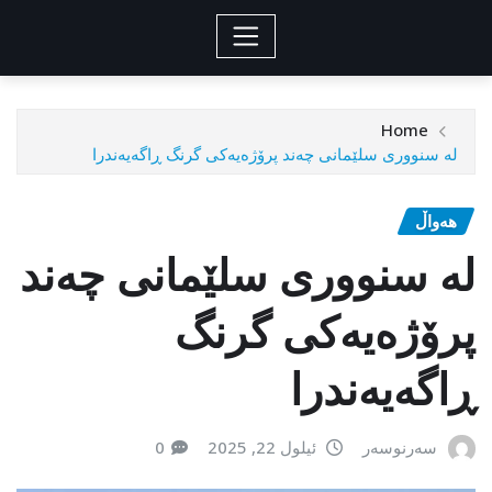
Home
لە سنووری سلێمانی چەند پرۆژەیەکی گرنگ ڕاگەیەندرا
هەواڵ
لە سنووری سلێمانی چەند
پرۆژەیەکی گرنگ
ڕاگەیەندرا
سەرنوسەر
ئیلول 22, 2025
0