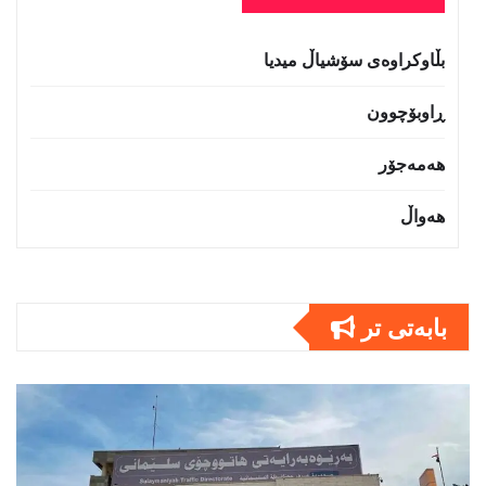
بڵاوکراوەی سۆشیاڵ میدیا
ڕاوبۆچوون
هەمەجۆر
هەواڵ
بابەتى تر