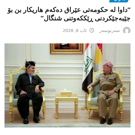
“داوا لە حكومەتی عێراق دەكەم هاریكار بن بۆ
جێبەجێكردنی ڕێككەوتنی شنگال”
سەرنوسەر
ئاب 6, 2026