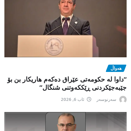
هەواڵ
“داوا لە حكومەتی عێراق دەكەم هاریكار بن بۆ
جێبەجێكردنی ڕێككەوتنی شنگال”
سەرنوسەر
ئاب 6, 2026