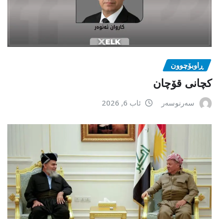
ڕاوبۆچوون
کچانی قۆچان
سەرنوسەر
ئاب 6, 2026