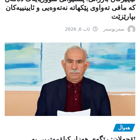
کە مافی تەواوی پێکهاتە نەتەوەیی و ئایینییەکان
بپارێزێت
سەرنوسەر
ئاب 6, 2026
هەواڵ
ئۆجەلان: ڕێگەی هەزار کیلۆمەتریی بە