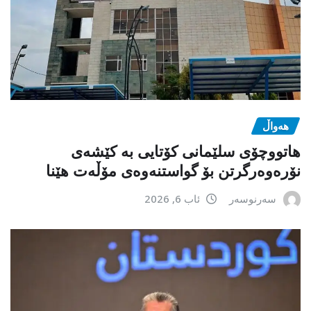
هەواڵ
هاتووچۆی سلێمانی کۆتایی بە کێشەی
نۆرەوەرگرتن بۆ گواستنەوەی مۆڵەت هێنا
سەرنوسەر
ئاب 6, 2026