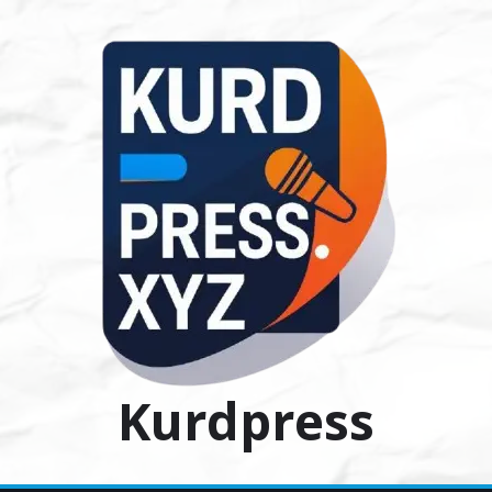
Ski
t
conten
Kurdpress