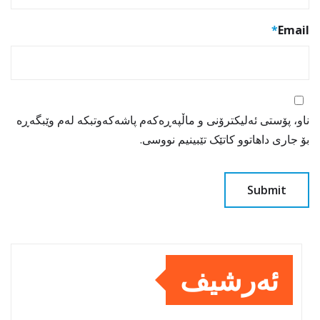
*
Email
ناو، پۆستی ئەلیکترۆنی و ماڵپەڕەکەم پاشەکەوتبکە لەم وێبگەڕە
بۆ جاری داهاتوو کاتێک تێبینیم نووسی.
ئەرشیف