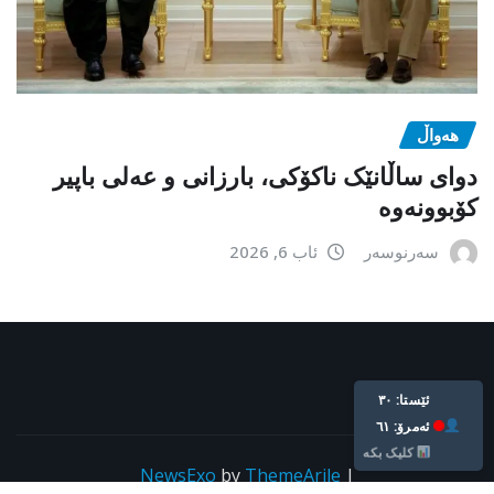
هەواڵ
دوای ساڵانێک ناکۆکی، بارزانی و عەلی باپیر
کۆبوونەوە
سەرنوسەر
ئاب 6, 2026
ئێستا: ٣٠
ئه‌مرۆ: ٦١
کلیک بکە
NewsExo
by
ThemeArile
|