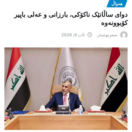
هەواڵ
دوای ساڵانێک ناکۆکی، بارزانی و عەلی باپیر
کۆبوونەوە
سەرنوسەر
ئاب 6, 2026