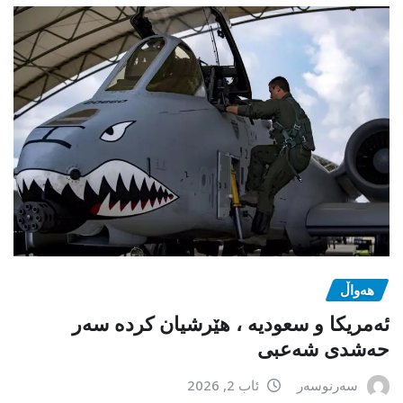
هەواڵ
ئەمریکا و سعودیە ، هێرشیان کردە سەر
حەشدی شەعبی
سەرنوسەر
ئاب 2, 2026