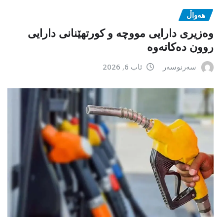
هەواڵ
وەزیری دارایی مووچە و کورتهێنانی دارایی
روون دەکاتەوە
سەرنوسەر
ئاب 6, 2026