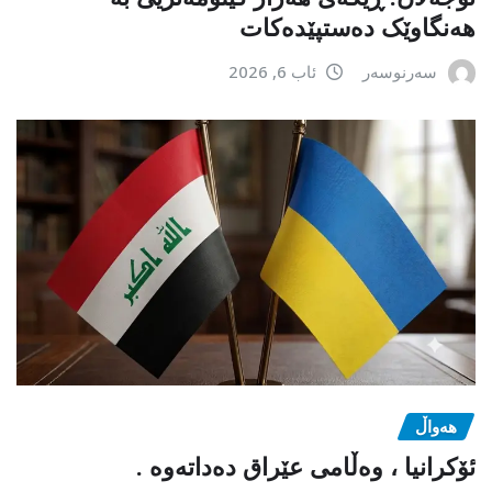
هەنگاوێک دەستپێدەکات
سەرنوسەر
ئاب 6, 2026
هەواڵ
ئۆکرانیا ، وەڵامی عێراق دەداتەوە .