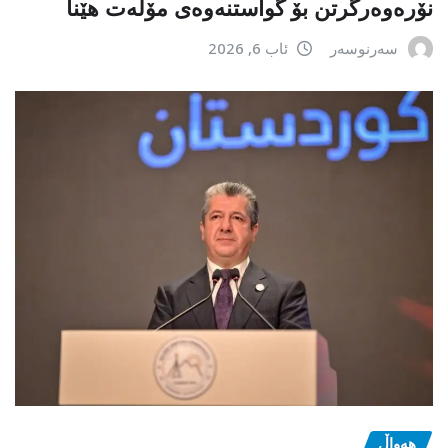
نۆرەوەرگرتن بۆ گواستنەوەی مۆڵەت هێنا
سەرنوسەر
ئاب 6, 2026
هەواڵ