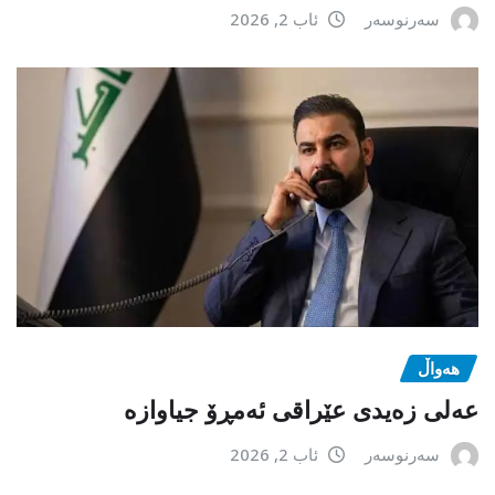
سەرنوسەر
ئاب 2, 2026
هەواڵ
عەلی زەیدی عێراقی ئەمڕۆ جیاوازە
سەرنوسەر
ئاب 2, 2026