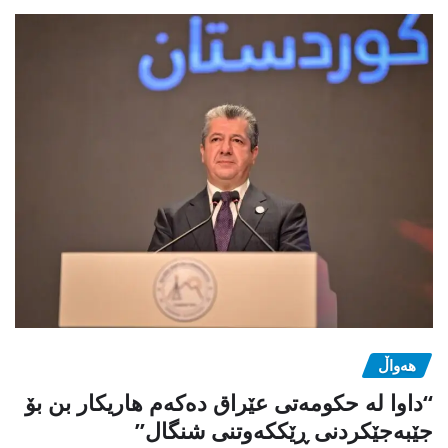
هەواڵ
“داوا لە حكومەتی عێراق دەكەم هاریكار بن بۆ
جێبەجێكردنی ڕێككەوتنی شنگال”