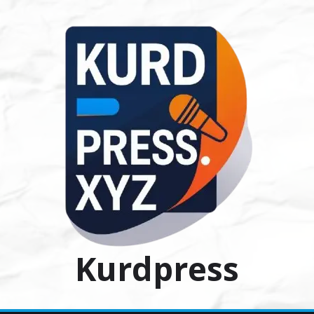
Ski
t
conten
Kurdpress