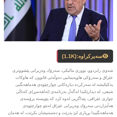
سەیرکراوە:
(1.1K)
شەوی رابردوو، نووری مالیكی، سەرۆك وەزیرانی پێشووتری
عێراق و سەرۆكی هاوپەیمانیی دەوڵەتی قانوون كە هاوكات
یەكێكیشە لە سەركردە دیارەكانی چوارچێوەی هەماهەنگیی
شیعی، لە دیدارێكیدا لەگەڵ بەرنامەی (ئەلقەسڕ)ی كەناڵی
چواری عێراقی، پێداگریی لەوە كرد كە پێویستە پرۆسەی
هەڵبژاردنی سەرۆك وەزیرانی عێراق لەنێو چوارچێوەی
هەماهەنگییدا بڕیاری لێ بدرێت و دەستنیشان بكرێت، لە هەمان