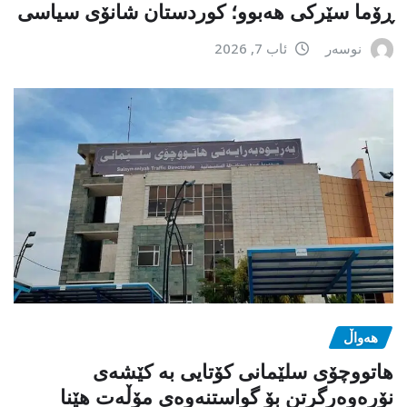
ڕۆما سێرکی هەبوو؛ کوردستان شانۆی سیاسی
نوسەر
ئاب 7, 2026
هەواڵ
هاتووچۆی سلێمانی کۆتایی بە کێشەی
نۆرەوەرگرتن بۆ گواستنەوەی مۆڵەت هێنا