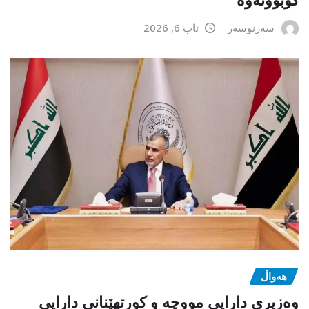
سەرنوسەر
ئاب 6, 2026
هەواڵ
وەزیری دارایی مووچە و کورتهێنانی دارایی