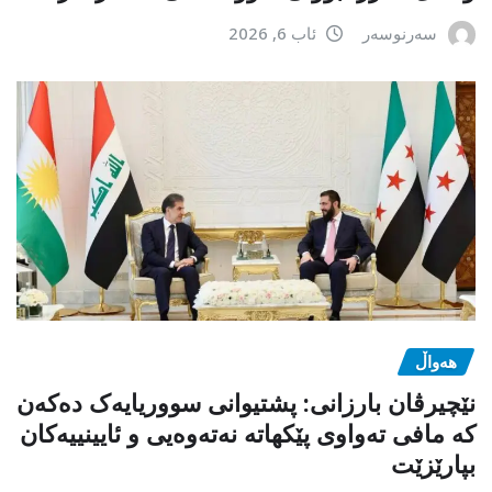
سەرنوسەر
ئاب 6, 2026
هەواڵ
نێچیرڤان بارزانی: پشتیوانی سووریایەک دەکەن
کە مافی تەواوی پێکهاتە نەتەوەیی و ئایینییەکان
بپارێزێت