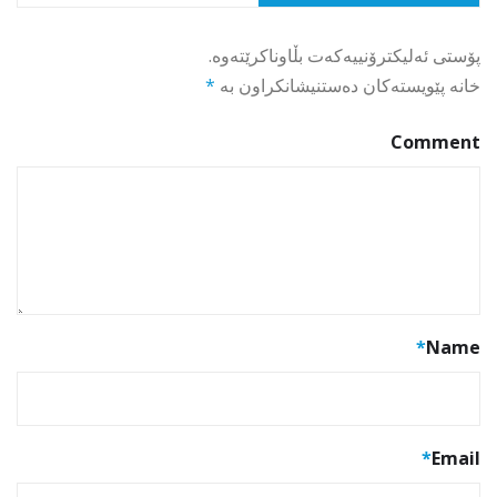
پۆستی ئەلیکترۆنییەکەت بڵاوناکرێتەوە.
خانە پێویستەکان دەستنیشانکراون بە
*
Comment
*
Name
*
Email