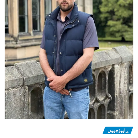
ڕاوبۆچوون