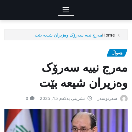
Home
مەرج نییە سەرۆک وەزیران شیعە بێت
هەواڵ
مەرج نییە سەرۆک
وەزیران شیعە بێت
سەرنوسەر
تشرینی یەکەم 15, 2025
0