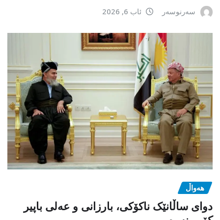
سەرنوسەر
ئاب 6, 2026
هەواڵ
دوای ساڵانێک ناکۆکی، بارزانی و عەلی باپیر
کۆبوونەوە