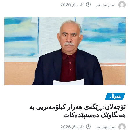
سەرنوسەر
ئاب 6, 2026
هەواڵ
ئۆجەلان: ڕێگەی هەزار کیلۆمەتریی بە
هەنگاوێک دەستپێدەکات
سەرنوسەر
ئاب 6, 2026