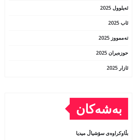
ئەیلوول 2025
ئاب 2025
تەممووز 2025
حوزه‌یران 2025
ئازار 2025
بەشەکان
بڵاوکراوەی سۆشیاڵ میدیا