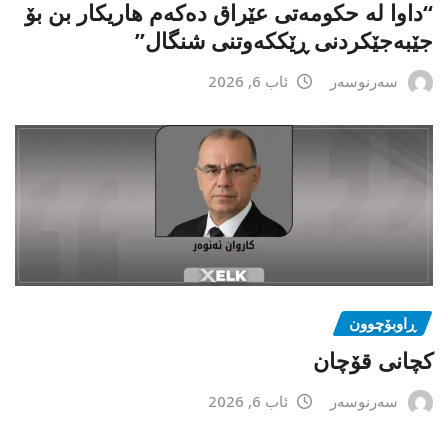
“داوا لە حكومەتی عێراق دەكەم هاریكار بن بۆ
جێبەجێكردنی ڕێككەوتنی شنگال”
سەرنوسەر
ئاب 6, 2026
ڕاوبۆچوون
کچانی قۆچان
سەرنوسەر
ئاب 6, 2026