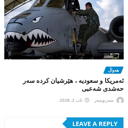
هەواڵ
ئەمریکا و سعودیە ، هێرشیان کردە سەر
حەشدی شەعبی
سەرنوسەر
ئاب 2, 2026
LEAVE A REPLY