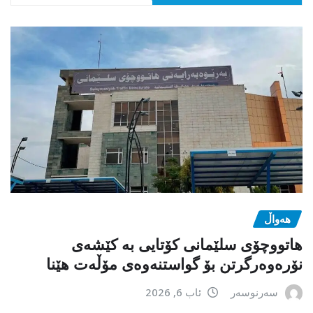
هەواڵ
هاتووچۆی سلێمانی کۆتایی بە کێشەی
نۆرەوەرگرتن بۆ گواستنەوەی مۆڵەت هێنا
سەرنوسەر
ئاب 6, 2026