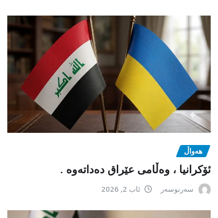
هەواڵ
ئۆکرانیا ، وەڵامی عێراق دەداتەوە .
سەرنوسەر
ئاب 2, 2026