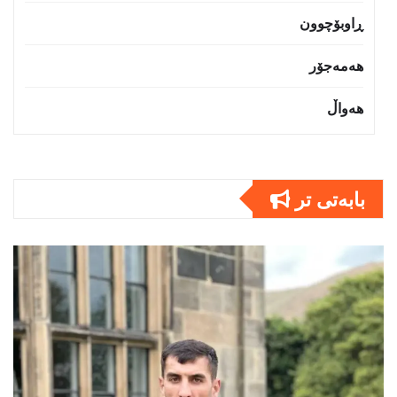
ڕاوبۆچوون
هەمەجۆر
هەواڵ
بابەتى تر