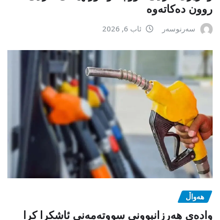
روون دەکاتەوە
سەرنوسەر
ئاب 6, 2026
هەواڵ
وادەی هەرزانبوونی سووتەمەنی ئاشکرا کرا