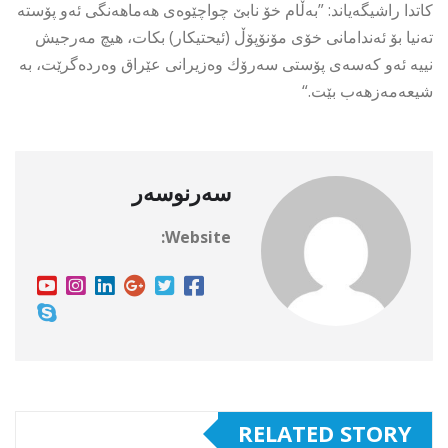
كاتدا راشیگەیاند: ”بەڵام خۆ نابێ چواچێوەی هەماهەنگی ئەو پۆستە
تەنیا بۆ ئەندامانی خۆی مۆنۆپۆڵ (ئیحتیكار) بكات، هیچ مەرجیش
نییە ئەو كەسەی پۆستی سەرۆك وەزیرانی عێراق وەردەگرێت، بە
شیعەمەزهەب بێت.“
سەرنوسەر
Website:
RELATED STORY