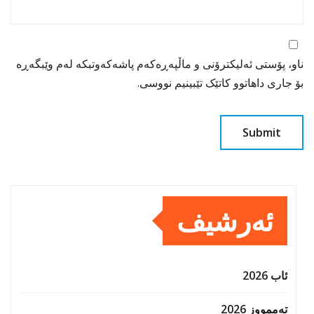
ناو، پۆستی ئەلیکترۆنی و ماڵپەڕەکەم پاشەکەوتبکە لەم وێبگەڕە
بۆ جاری داهاتوو کاتێک تێبینیم نووسی.
ئەرشیف
ئاب 2026
تەممووز 2026