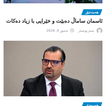
هەمەجۆر
ئاسمان ساماڵ دەبێت و خێرایی با زیاد دەکات
سەرنوسەر
تەموز 9, 2026
هەمەجۆر