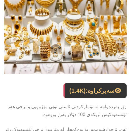
سەیرکراوە:
(1.4K)
زێڕ بەردەوامە لە تۆمارکردنی ئاستی نوێی مێژوویی و نرخی هەر
ئۆنسەیەکیش نزیکەی 100 دۆلار بەرز بووەوە.
ئەمڕۆ چوارشەممە، بۆ یەەکمجار لە مێژوودا نرخی ئۆنسەیەک زێڕ