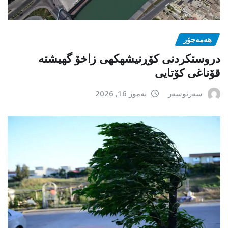
هەمەجۆر
دروستکردنی کۆڕنیشهكهی زاخۆ گهیشته
قۆناغی کۆتایی
سەرنوسەر
تەموز 16, 2026