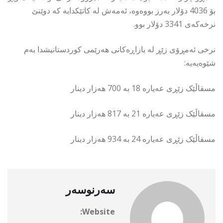
بۆ 4036 دۆلار بەرز بووەوە، ئەمەش لە کاتێکدایە کە دوێنێ
نرخەکەی 3341 دۆلار بوو.
نرخی ئەمڕۆی زێڕ لە بازاڕەکانی هەرێمی کوردستانیشدا بەم
شێوەیەیە:
مسقاڵێک زێڕی عەیارە 18 بە 700 هەزار دینار
مسقاڵێک زێڕی عەیارە 21 بە 817 هەزار دینار
مسقاڵێک زێڕی عەیارە 24 بە 934 هەزار دینار
سەرنوسەر
Website: