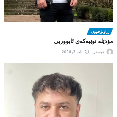
ڕاوبۆچوون
مۆدێلە نوێیەکەى ئابووریی
نوسەر
ئاب 3, 2026