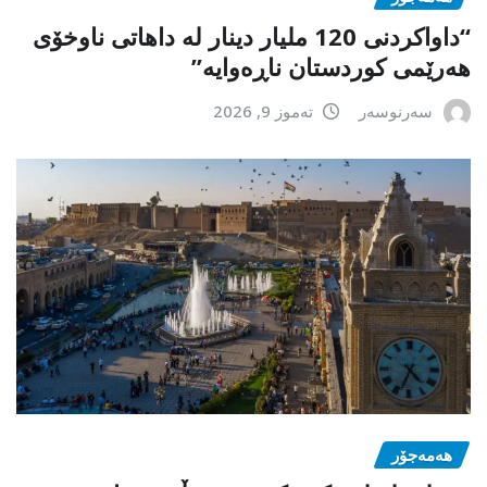
“داواکردنی 120 ملیار دینار لە داهاتی ناوخۆی
هەرێمی کوردستان ناڕەوایە”
سەرنوسەر
تەموز 9, 2026
هەمەجۆر