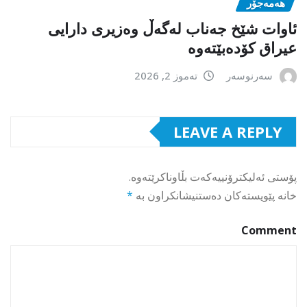
هەمەجۆر
ئاوات شێخ جەناب لەگەڵ وەزیری دارایی
عیراق کۆدەبێتەوە
سەرنوسەر
تەموز 2, 2026
LEAVE A REPLY
پۆستی ئەلیکترۆنییەکەت بڵاوناکرێتەوە.
خانە پێویستەکان دەستنیشانکراون بە
*
Comment