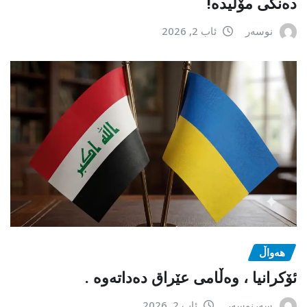
دەنگی مۆلیدە!
نوسەر
ئاب 2, 2026
هەواڵ
ئۆکرانیا ، وەڵامی عێراق دەداتەوە .
سەرنوسەر
ئاب 2, 2026