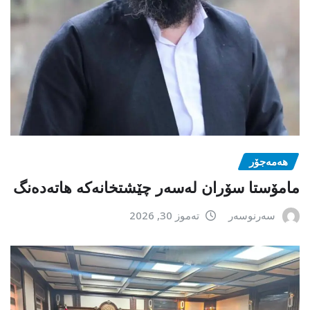
هەمەجۆر
مامۆستا سۆران لەسەر چێشتخانەكە هاتەدەنگ
سەرنوسەر
تەموز 30, 2026