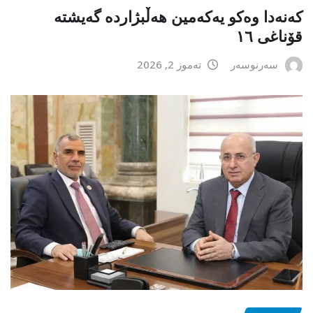
کەنەدا وەکو یەکەمین ھەڵبژاردە گەیشتە
قۆناغی ١٦
سەرنوسەر
تەموز 2, 2026