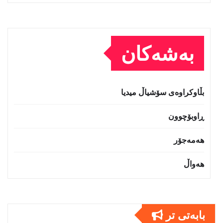
بەشەکان
بڵاوکراوەی سۆشیاڵ میدیا
ڕاوبۆچوون
هەمەجۆر
هەواڵ
بابەتى تر