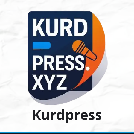
Ski
t
conten
Kurdpress