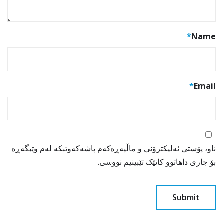
*
Name
*
Email
ناو، پۆستی ئەلیکترۆنی و ماڵپەڕەکەم پاشەکەوتبکە لەم وێبگەڕە
بۆ جاری داهاتوو کاتێک تێبینیم نووسی.