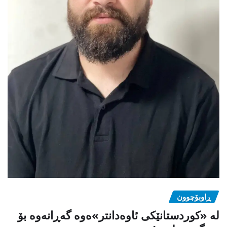
ڕاوبۆچوون
لە «کوردستانێکی ئاوەدانتر»ەوە گەڕانەوە بۆ