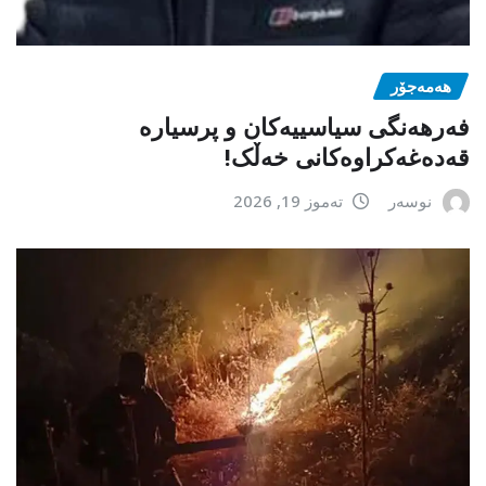
هەمەجۆر
فەرهەنگی سیاسییەکان و پرسیارە
قەدەغەکراوەکانی خەڵک!
نوسەر
تەموز 19, 2026