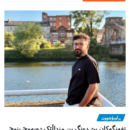
ڕاوبۆچوون
تفەنگەکان بێ دەنگ بن منداڵێک دەیەوێ بنوێ.