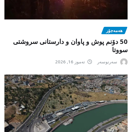
هەمەجۆر
50 دۆنم پوش و پاوان و دارستانی سروشتی
سووتا
سەرنوسەر
تەموز 16, 2026