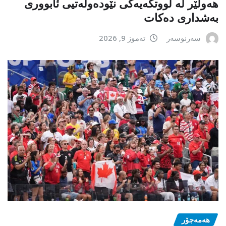
ھەولێر لە لووتکەیەکی نێودەوڵەتیی ئابووری
بەشداری دەکات
سەرنوسەر
تەموز 9, 2026
هەمەجۆر