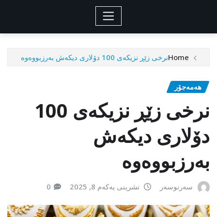
Home
نرخی زێڕ نزیکەی 100 دۆلاری دیکەش بەرزبووەوە
هەمەجۆر
نرخی زێڕ نزیکەی 100
دۆلاری دیکەش
بەرزبووەوە
سەرنوسەر
تشرینی یەکەم 8, 2025
0