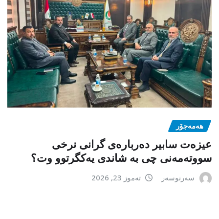
هەمەجۆر
عیزەت سابیر دەربارەی گرانی نرخی
سووتەمەنی چی بە شاندی یەکگرتوو وت؟
سەرنوسەر
تەموز 23, 2026