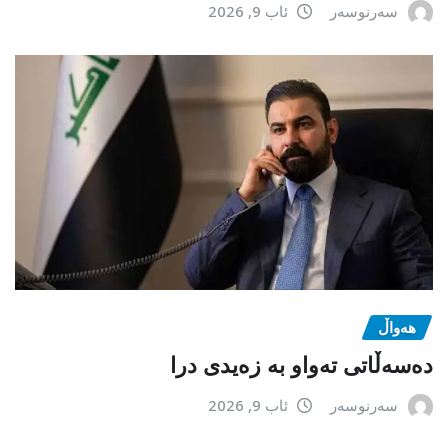
سەرنوسەر
ئاب 9, 2026
هەواڵ
دەسەڵاتی تەواو بە زەیدی درا
سەرنوسەر
ئاب 9, 2026