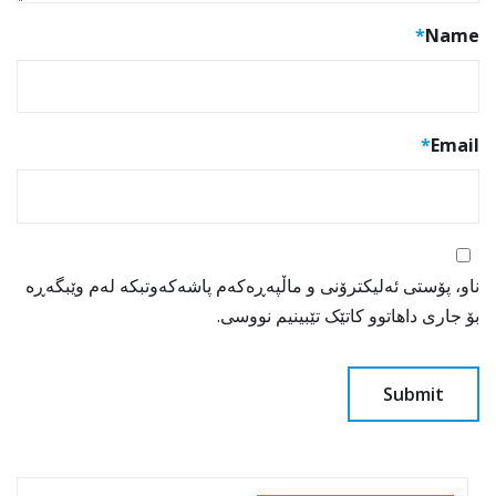
*
Name
*
Email
ناو، پۆستی ئەلیکترۆنی و ماڵپەڕەکەم پاشەکەوتبکە لەم وێبگەڕە
بۆ جاری داهاتوو کاتێک تێبینیم نووسی.