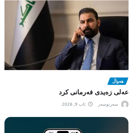
هەواڵ
عەلی زەیدی فەرمانی کرد
سەرنوسەر
ئاب 9, 2026