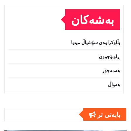
بەشەکان
بڵاوکراوەی سۆشیاڵ میدیا
ڕاوبۆچوون
هەمەجۆر
هەواڵ
بابەتى تر