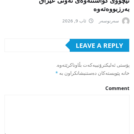
بەرزبووەتەوە
سەرنوسەر
ئاب 9, 2026
LEAVE A REPLY
پۆستی ئەلیکترۆنییەکەت بڵاوناکرێتەوە.
خانە پێویستەکان دەستنیشانکراون بە
*
Comment