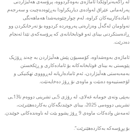
لە راگەیەنراوێکدا ئاماژەی بەوەكردووە، پرۆسەی هەڵبژاردنی
پەرلەمانی عێراق لەوادەی دیاریکراودا بەڕێوەدەچیت و سەرجەم
ئامادەکارییەکان کراوە، لەم چوارچێوەیەشدا هەماهەنگی
تەواومان لەگەڵ وەزارەتی پەروەردە کردووە بۆ تەرخانکردن وو
ڕادەستکردنی بینای ئەو قوتابخانانەی کە پرۆسەکەی تێدا ئەنجام
دەدرێت.
ئاماژەی بەوەشداوە، کۆمسیۆن پێش هەڵبژاردن بە چەند ڕۆژیک
پێویستی بە بینای قوتابخانەکانە بۆ ئامادەکاری و ڕێکخستن
بەمەبەستی هەڵبژاردن، ئەم ئامادەاریانە لەڕوووی تهكنیكی و
لۆجستییەوە دەبێت و ماوەی نۆ ڕۆژ دەخایەنێت.
بەپێی وتەی جومانە غەلای، لە رۆژی 5ـی تشرینی دووەم تا13ـی
تشرینی دووەمی 2025، بینای خوێندنگەكان بەکاردەهێنرێت،
ئەمەش وادەکات ماوەی 9 ڕۆژ پشوو بێت لە ناوەندەکانی خوێندن.
بۆ پڕِۆسەکە بەکاردەهێنرێت”.