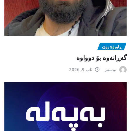
ڕاوبۆچوون
گەڕانەوە بۆ دوواوە
نوسەر
ئاب 9, 2026