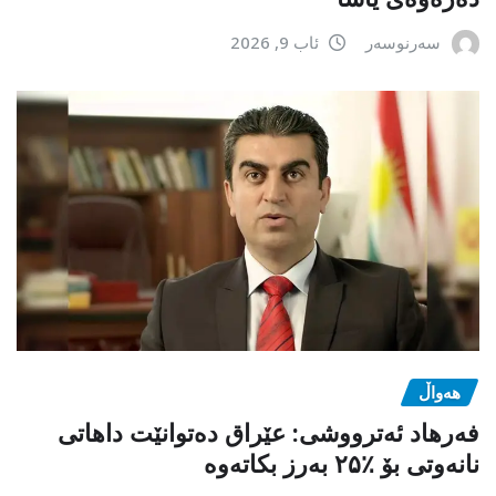
سەرنوسەر
ئاب 9, 2026
هەواڵ
فەرهاد ئەترووشی: عێراق دەتوانێت داهاتی
نانەوتی بۆ ٪۲۵ بەرز بکاتەوە