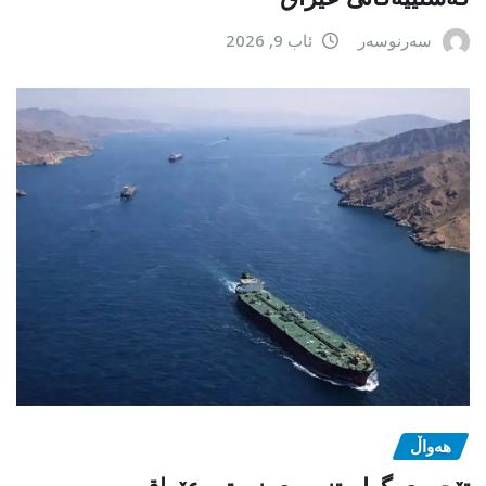
سەرنوسەر
ئاب 9, 2026
هەواڵ
تێچووی گواستنەوەی نەوتی عێراق