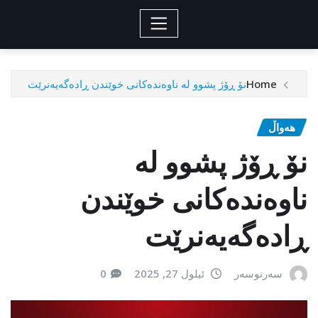
Home
نۆ ڕۆژ پشوو لە ناوەندەکانی خوێندن ڕادەگەیەنرێت
هەواڵ
نۆ ڕۆژ پشوو لە
ناوەندەکانی خوێندن
ڕادەگەیەنرێت
سەرنوسەر
ئیلول 27, 2025
0