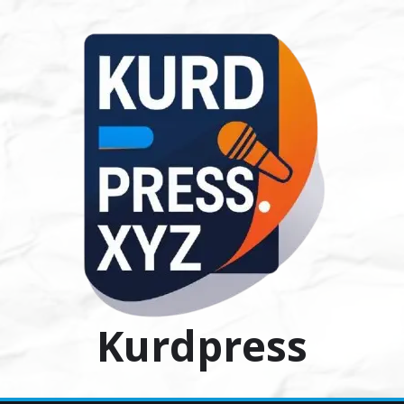
Ski
t
conten
Kurdpress