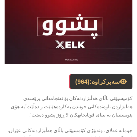
سەیرکراوە:
(964)
کۆمیسیۆنی باڵای هەڵبژاردنەکان بۆ ئەنجامدانی پرۆسەی
هەڵبژاردن ناوەندەکانی خوێندن بەکاردەهێنێت و دەڵێت”بە هۆی
پێویستییان بە بیناى قوتابخانهكان 9 ڕۆژ پشوو دەبێت”.
جومانە غەلای، وتەبێژی کۆمسیۆنی باڵای هەڵبژاردنەکانی عێراق،