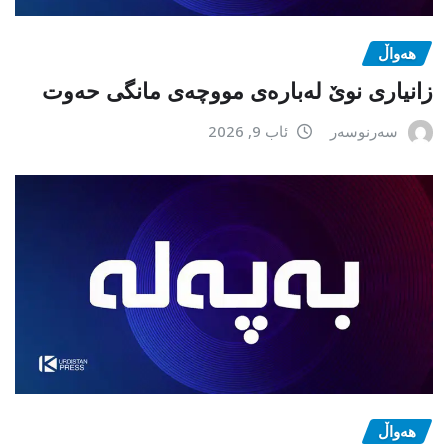
هەواڵ
زانیاری نوێ لەبارەی مووچەی مانگی حەوت
سەرنوسەر
ئاب 9, 2026
هەواڵ