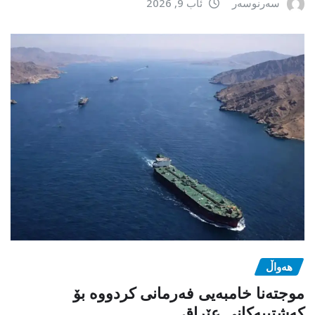
سەرنوسەر
ئاب 9, 2026
هەواڵ
موجتەنا خامبەیی فەرمانی کردووە بۆ
کەشتییەکانی عێراق