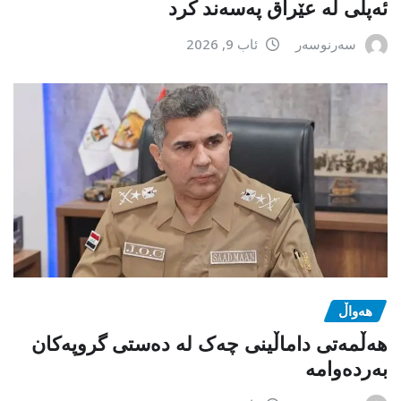
ئەپڵی لە عێراق پەسەند کرد
سەرنوسەر
ئاب 9, 2026
هەواڵ
هەڵمەتی داماڵینی چەک لە دەستی گروپەکان
بەردەوامە