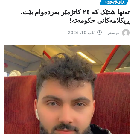
ڕاوبۆچوون
تەنها شتێک کە ٢٤ کاتژمێر بەردەوام بێت،
ڕیکلامەکانی حکومەتە!
نوسەر
ئاب 10, 2026