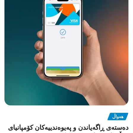
هەواڵ
دەستەی ڕاگەیاندن و پەیوەندییەکان کۆمپانیای