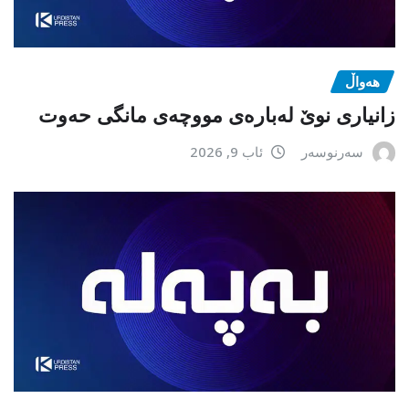
هەواڵ
زانیاری نوێ لەبارەی مووچەی مانگی حەوت
سەرنوسەر
ئاب 9, 2026