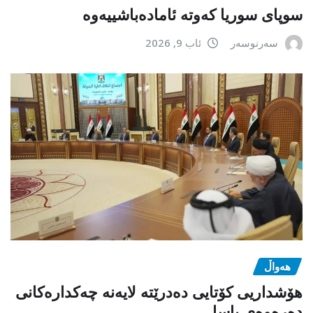
سوپای سوریا کەوتە ئامادەباشییەوە
سەرنوسەر
ئاب 9, 2026
هەواڵ
هۆشداریی کۆتایی دەدرێتە لایەنە چەکدارەکانی
دەرەوەی یاسا