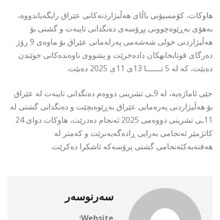
هاوکات، کۆمسیۆنی باڵای هەڵبژاردنەکانی عێراق رایگەیاندووه،
بەهۆی بەڕێوەچوونی پڕۆسەی دەنگدانی تایبەت و گشتی بۆ
هەڵبژاردنی خولی شەشەمی پەرلەمانی عێراق بۆ ماوەی 9 رۆژ
دەرگای قوتابخانهكان دادەخرێت و پشووی ناوەندەکانی خوێندن
دەبێت، كە لە 5 تــــــا 13ی 11ى 2025 دەبێت.
جێی ئاماژەیە، لە 9ـی تشرینی دووەم دەنگدانی تایبەت لە عێراق
بۆ هەڵبژاردنی پەرەمانی عێراق بەڕێوەبچێت و دەنگدانی گشتی لە
11ـی تشرینی دووەمی 2025 ئەنجام دەدرێت، هاوکات دوای 24
کاتژمێر ئەنجامی بەرایی ڕادەگەیەنرێت و کەمتر لە
هەفتەیەکئەنجامی گشتی پرۆسەکە ئاشکرا دەکرێت.
سەرنوسەر
Website: