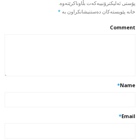
پۆستی ئەلیکترۆنییەکەت بڵاوناکرێتەوە.
خانە پێویستەکان دەستنیشانکراون بە
*
Comment
*
Name
*
Email