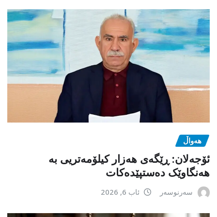
هەواڵ
ئۆجەلان: ڕێگەی هەزار کیلۆمەتریی بە
هەنگاوێک دەستپێدەکات
سەرنوسەر
ئاب 6, 2026