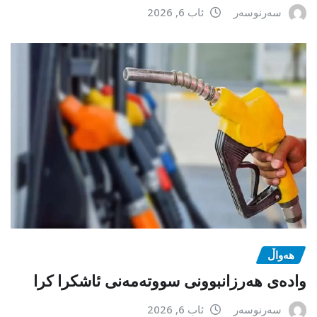
سەرنوسەر
ئاب 6, 2026
هەواڵ
وادەی هەرزانبوونی سووتەمەنی ئاشکرا کرا
سەرنوسەر
ئاب 6, 2026