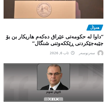
هەواڵ
“داوا لە حكومەتی عێراق دەكەم هاریكار بن بۆ
جێبەجێكردنی ڕێككەوتنی شنگال”
سەرنوسەر
ئاب 6, 2026