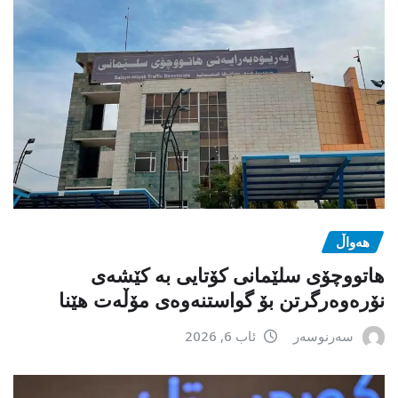
هەواڵ
هاتووچۆی سلێمانی کۆتایی بە کێشەی
نۆرەوەرگرتن بۆ گواستنەوەی مۆڵەت هێنا
سەرنوسەر
ئاب 6, 2026