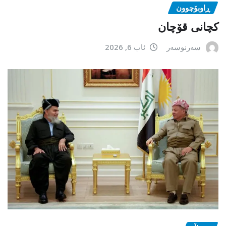
ڕاوبۆچوون
کچانی قۆچان
سەرنوسەر
ئاب 6, 2026