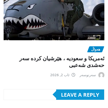
هەواڵ
ئەمریکا و سعودیە ، هێرشیان کردە سەر
حەشدی شەعبی
سەرنوسەر
ئاب 2, 2026
LEAVE A REPLY