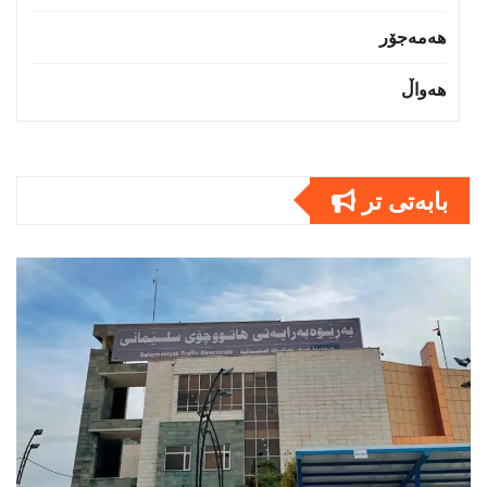
هەمەجۆر
هەواڵ
بابەتى تر