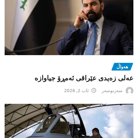
هەواڵ
عەلی زەیدی عێراقی ئەمڕۆ جیاوازە
سەرنوسەر
ئاب 2, 2026