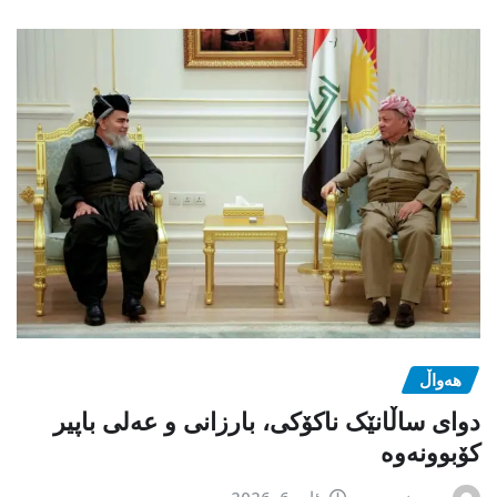
هەواڵ
دوای ساڵانێک ناکۆکی، بارزانی و عەلی باپیر
کۆبوونەوە
سەرنوسەر
ئاب 6, 2026