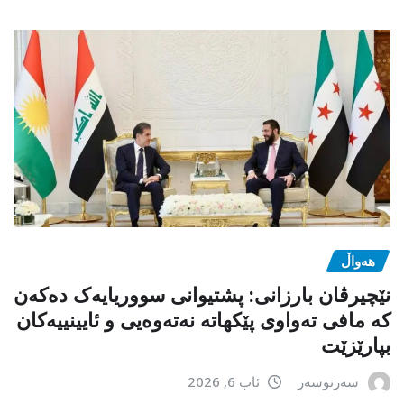
هەواڵ
نێچیرڤان بارزانی: پشتیوانی سووریایەک دەکەن
کە مافی تەواوی پێکهاتە نەتەوەیی و ئایینییەکان
بپارێزێت
سەرنوسەر
ئاب 6, 2026