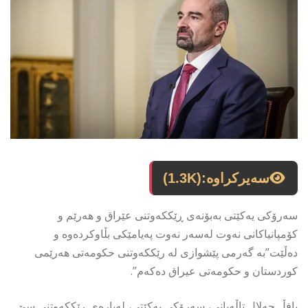
سەیرکراوە:
(1.3K)
سەرۆکی یەکێتی بەبۆنەی ڕێککەوتنی عێراق و هەرێم و
کۆمپانیاکانی نەوت لەسەر نەوت پەیامێکی بڵاوکردەوە و
دەڵێت”بە گەرمی پێشوازی لە رێککەوتنی حکومەتی هەرێمی
کوردستان و حکومەتی عیراق دەکەم”.
بافڵ جەلال تاڵەبانی، سەرۆکی یەکێتی، لەبارەی ڕێککەوتنی سێ