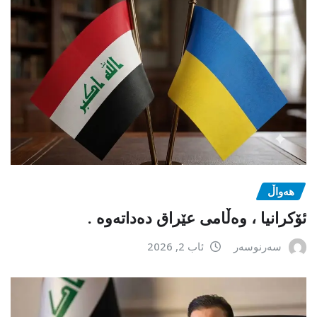
هەواڵ
ئۆکرانیا ، وەڵامی عێراق دەداتەوە .
سەرنوسەر
ئاب 2, 2026