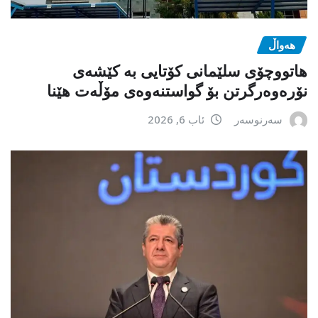
هەواڵ
هاتووچۆی سلێمانی کۆتایی بە کێشەی
نۆرەوەرگرتن بۆ گواستنەوەی مۆڵەت هێنا
سەرنوسەر
ئاب 6, 2026