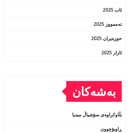
ئاب 2025
تەممووز 2025
حوزه‌یران 2025
ئازار 2025
بەشەکان
بڵاوکراوەی سۆشیاڵ میدیا
ڕاوبۆچوون