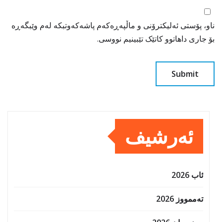
ناو، پۆستی ئەلیکترۆنی و ماڵپەڕەکەم پاشەکەوتبکە لەم وێبگەڕە
بۆ جاری داهاتوو کاتێک تێبینیم نووسی.
ئەرشیف
ئاب 2026
تەممووز 2026