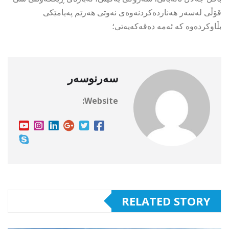
قۆڵی لەسەر هەناردەکردنەوەی نەوتی هەرێم پەیامێکی
بڵاوکردەوە کە ئەمە دەقەکەیەتی؛
سەرنوسەر
Website:
RELATED STORY