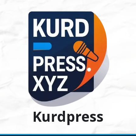
Ski
t
conten
Kurdpress