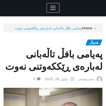
Home
پەیامی بافڵ تاڵەبانی لەبارەی ڕێککەوتنی نەوت
هەواڵ
پەیامی بافڵ تاڵەبانی
لەبارەی ڕێککەوتنی نەوت
سەرنوسەر
ئیلول 26, 2025
0