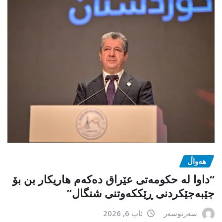
هەواڵ
“داوا لە حكومەتی عێراق دەكەم هاریكار بن بۆ
جێبەجێكردنی ڕێككەوتنی شنگال”
سەرنوسەر
ئاب 6, 2026