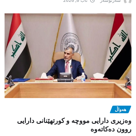
هەواڵ
وەزیری دارایی مووچە و کورتهێنانی دارایی
روون دەکاتەوە