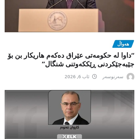
هەواڵ
“داوا لە حكومەتی عێراق دەكەم هاریكار بن بۆ
جێبەجێكردنی ڕێككەوتنی شنگال”
سەرنوسەر
ئاب 6, 2026