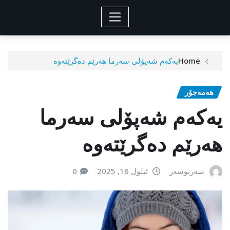
Home
یەكەم شەپۆلی سەرما هەرێم دەگرێتەوە
هەمەجۆر
یەكەم شەپۆلی سەرما
هەرێم دەگرێتەوە
سەرنوسەر
ئیلول 16, 2025
0