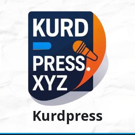
Ski
t
conten
Kurdpress