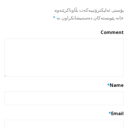
پۆستی ئەلیکترۆنییەکەت بڵاوناکرێتەوە.
خانە پێویستەکان دەستنیشانکراون بە
*
Comment
*
Name
*
Email