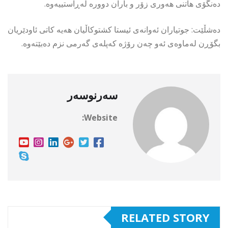
دەنگۆی هاتنی هەوری زۆر و باران دوورە لەڕاستییەوە.
دەشڵێت: جوتیاران ئەوانەی ئیستا کشتوکاڵیان هەیە کاتی ئاودێریان
بگۆڕن لەماوەی ئەو چەن رۆژە کەپلەی گەرمی نزم دەبێتەوە.
سەرنوسەر
Website:
RELATED STORY