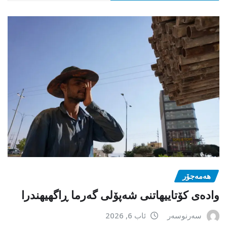
هەمەجۆر
وادەی کۆتاییهاتنی شەپۆلی گەرما ڕاگهیهندرا
سەرنوسەر
ئاب 6, 2026