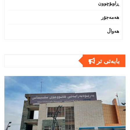
ڕاوبۆچوون
هەمەجۆر
هەواڵ
بابەتى تر