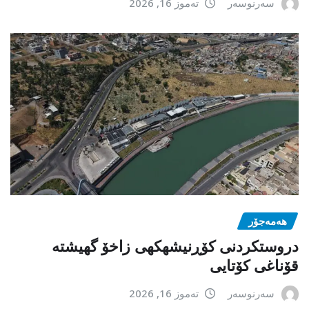
سەرنوسەر
تەموز 16, 2026
هەمەجۆر
دروستکردنی کۆڕنیشهكهی زاخۆ گهیشته
قۆناغی کۆتایی
سەرنوسەر
تەموز 16, 2026