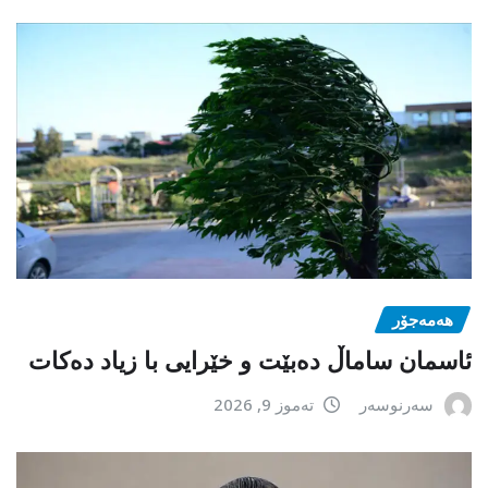
هەمەجۆر
ئاسمان ساماڵ دەبێت و خێرایی با زیاد دەکات
سەرنوسەر
تەموز 9, 2026