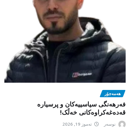
هەمەجۆر
فەرهەنگی سیاسییەکان و پرسیارە
قەدەغەکراوەکانی خەڵک!
نوسەر
تەموز 19, 2026