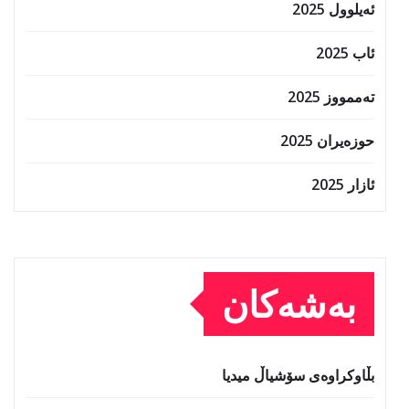
ئەیلوول 2025
ئاب 2025
تەممووز 2025
حوزه‌یران 2025
ئازار 2025
بەشەکان
بڵاوکراوەی سۆشیاڵ میدیا