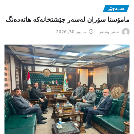
هەمەجۆر
مامۆستا سۆران لەسەر چێشتخانەكە هاتەدەنگ
سەرنوسەر
تەموز 30, 2026