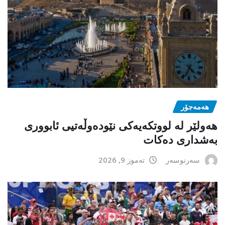
هەمەجۆر
ھەولێر لە لووتکەیەکی نێودەوڵەتیی ئابووری
بەشداری دەکات
سەرنوسەر
تەموز 9, 2026