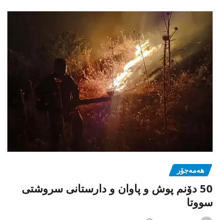
هەمەجۆر
50 دۆنم پوش و پاوان و دارستانی سروشتی
سووتا