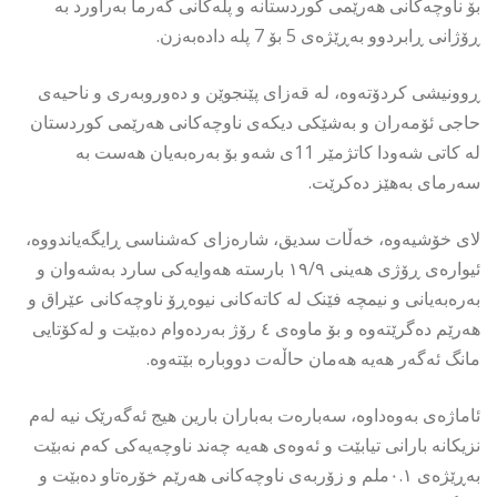
بۆ ناوچەکانی هەرێمی کوردستانە و پلەکانی گەرما بەراورد بە
ڕۆژانی ڕابردوو بەڕێژەی 5 بۆ 7 پلە دادەبەزن.
ڕوونیشی كردۆتەوە، لە قەزای پێنجوێن و دەوروبەری و ناحیەی
حاجی ئۆمەران و بەشێکی دیکەی ناوچەکانی هەرێمی کوردستان
لە کاتی شەودا کاتژمێر 11ی شەو بۆ بەرەبەیان هەست بە
سەرمای بەهێز دەکرێت.
لای خۆشیەوە، خەڵات سدیق، شارەزای كەشناسی ڕایگەیاندووە،
ئیوارەی ڕۆژی هەینی ١٩/٩ بارستە هەوایەکی سارد بەشەوان و
بەرەبەیانی و نیمچە فێنک لە کاتەکانی نیوەڕۆ ناوچەکانی عێراق و
هەرێم دەگرێتەوە و بۆ ماوەی ٤ رۆژ بەردەوام دەبێت و لەکۆتایی
مانگ ئەگەر هەیە هەمان حاڵەت دووبارە بێتەوە.
ئاماژەی بەوەداوە، سەبارەت بەباران بارین هیج ئەگەرێک نیە لەم
نزیکانە بارانی تیابێت و ئەوەی هەیە چەند ناوچەیەکی کەم نەبێت
بەڕێژەی ٠.١ملم و زۆربەی ناوچەکانی هەرێم خۆرەتاو دەبێت و