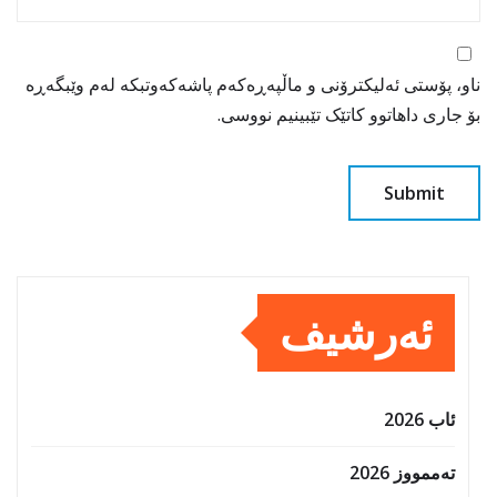
ناو، پۆستی ئەلیکترۆنی و ماڵپەڕەکەم پاشەکەوتبکە لەم وێبگەڕە
بۆ جاری داهاتوو کاتێک تێبینیم نووسی.
ئەرشیف
ئاب 2026
تەممووز 2026