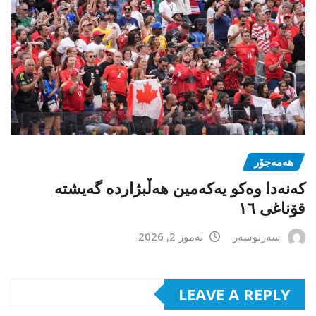
هەمەجۆر
کەنەدا وەکو یەکەمین ھەڵبژاردە گەیشتە
قۆناغی ١٦
سەرنوسەر
تەموز 2, 2026
LEAVE A REPLY