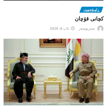
ڕاوبۆچوون
کچانی قۆچان
سەرنوسەر
ئاب 6, 2026