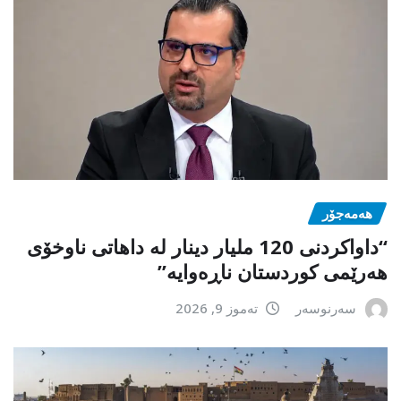
هەمەجۆر
“داواکردنی 120 ملیار دینار لە داهاتی ناوخۆی
هەرێمی کوردستان ناڕەوایە”
سەرنوسەر
تەموز 9, 2026