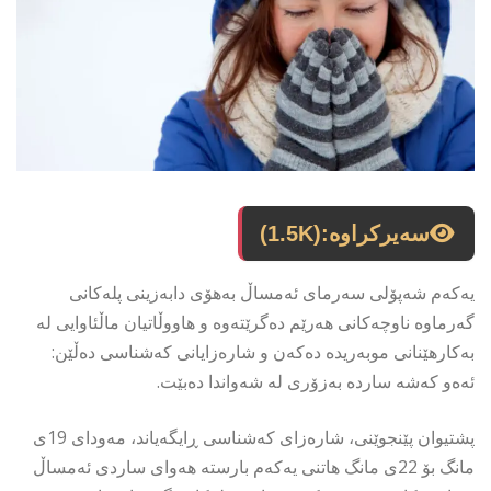
سەیرکراوە:
(1.5K)
یەكەم شەپۆلی سەرمای ئەمساڵ بەهۆی دابەزینی پلەكانی
گەرماوە ناوچەكانی هەرێم دەگرێتەوە و هاووڵاتیان ماڵئاوایی لە
بەكارهێنانی موبەریدە دەكەن و شارەزایانی كەشناسی دەڵێن:
ئەەو كەشە ساردە بەزۆری لە شەواندا دەبێت.
پشتیوان پێنجوێنی، شارەزای كەشناسی ڕایگەیاند، مەودای 19ی
مانگ بۆ 22ی مانگ هاتنی یەکەم بارستە هەوای ساردی ئەمساڵ