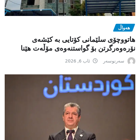
هەواڵ
هاتووچۆی سلێمانی کۆتایی بە کێشەی
نۆرەوەرگرتن بۆ گواستنەوەی مۆڵەت هێنا
سەرنوسەر
ئاب 6, 2026