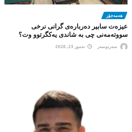
هەمەجۆر
عیزەت سابیر دەربارەی گرانی نرخی
سووتەمەنی چی بە شاندی یەکگرتوو وت؟
سەرنوسەر
تەموز 23, 2026