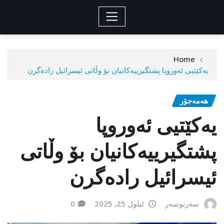
Home
یەکێتیی ئەوروپا پشتگیرییەکانیان بۆ وڵاتی ئیسرائیل رادەگرن
هەمەجۆر
یەکێتیی ئەوروپا
پشتگیرییەکانیان بۆ وڵاتی
ئیسرائیل رادەگرن
سەرنوسەر
ئیلول 25, 2025
0