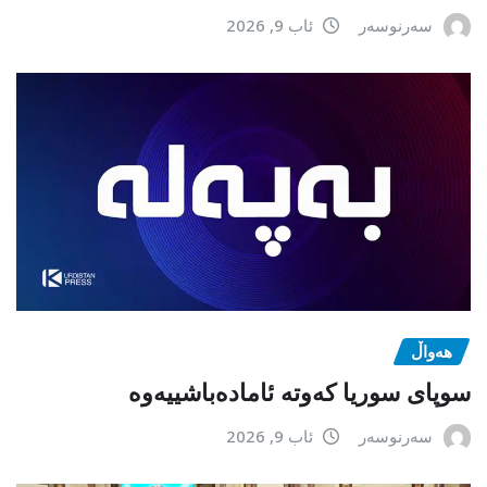
سەرنوسەر
ئاب 9, 2026
هەواڵ
سوپای سوریا کەوتە ئامادەباشییەوە
سەرنوسەر
ئاب 9, 2026