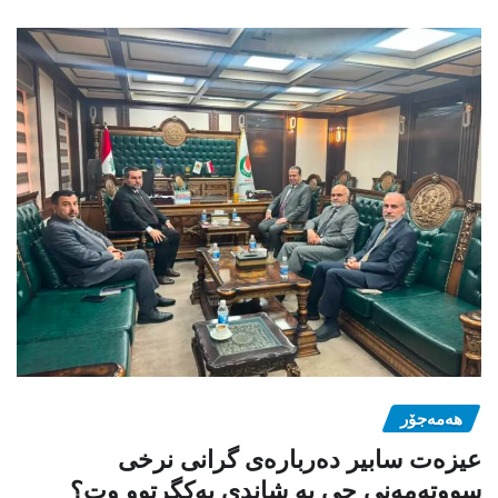
هەمەجۆر
عیزەت سابیر دەربارەی گرانی نرخی
سووتەمەنی چی بە شاندی یەکگرتوو وت؟