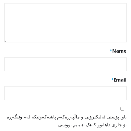
*
Name
*
Email
ناو، پۆستی ئەلیکترۆنی و ماڵپەڕەکەم پاشەکەوتبکە لەم وێبگەڕە
بۆ جاری داهاتوو کاتێک تێبینیم نووسی.