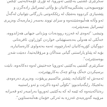
سکرتێری گشتیی یەکێتیی ئەوروپا، لە تۆڕی کۆمەڵایەتیی ‘ئێکس’
نووسیویەتی، پشتگیرییەکانیان بۆ وڵاتی ئیسرائیل رادەگرن و
پێشنیازی کردووە بەشێک لە رێککەوتنی بازرگانی نێوانیان لەگەڵ
ئەو وڵاتە هەڵبوەشێننەوە و سزای تووند بەسەر ژمارەیەک وەزیری
ئیسرائیل بسەپێنرێت.
وتیشی: “ئەوەی لە غەززە روودەدات ویژدانی جیهانی هەژاندووە،
خەڵکی لە هەوڵی بەدەستهێنانی خواردن کوژراون. ئافرەتانی
دووگیان کۆرپەکانیان لەبارچووە، ئەمە بەتەواوی کارەساتبارە،
بۆیە لە پێناو پاراستنی گیانی منداڵان و مرۆڤایەتیدا، دەبێت شەڕ
بوەستێنرێت”.
سکرتێری گشتیی یەکێتیی ئەوروپا جەختیش لەوە دەکاتەوە، نابێت
برسیکردن خەڵک وەکو چەک بەکاربهێنرێت.
ئەمەش لە کاتێکدایە، پێشتر ماکسیم پریڤۆت، وەزیری دەرەوەی
بەلجیکا، رایگەیاندبوو: “نکۆڵی لەوە ناکرێت و ئەو راستییە
رەتناکەینەوە کە ئێمە لە کە یەکێتیی ئەوروپا بەرامبەر ئەو قەیرانە
مرۆییە گەورەیەی غەززە بە ئەرکی خۆمان هەڵنەستاوین”.