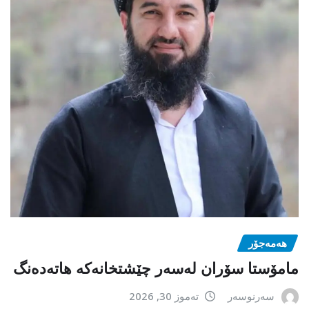
هەمەجۆر
مامۆستا سۆران لەسەر چێشتخانەكە هاتەدەنگ
سەرنوسەر
تەموز 30, 2026