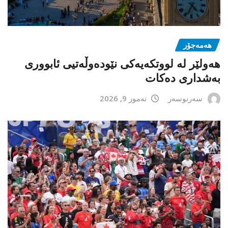
هەمەجۆر
ھەولێر لە لووتکەیەکی نێودەوڵەتیی ئابووری
بەشداری دەکات
سەرنوسەر
تەموز 9, 2026