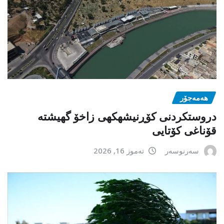
هەمەجۆر
دروستکردنی کۆڕنیشهكهی زاخۆ گهیشته
قۆناغی کۆتایی
سەرنوسەر
تەموز 16, 2026