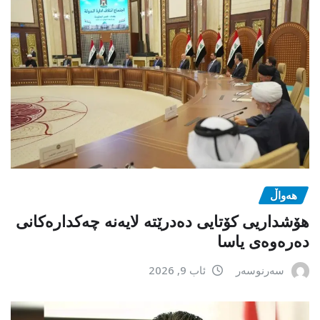
هەواڵ
هۆشداریی کۆتایی دەدرێتە لایەنە چەکدارەکانی
دەرەوەی یاسا
سەرنوسەر
ئاب 9, 2026