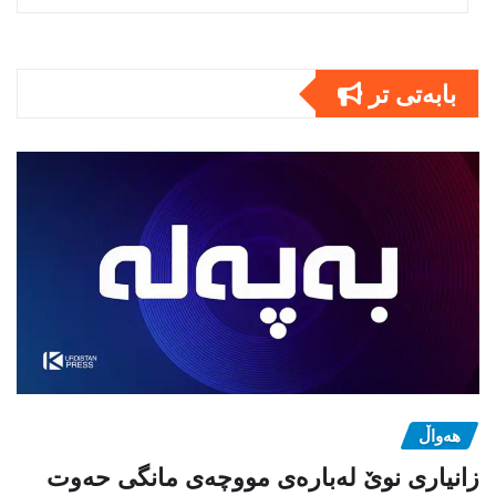
بابەتى تر
هەواڵ
زانیاری نوێ لەبارەی مووچەی مانگی حەوت