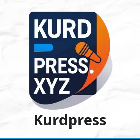
Ski
t
conten
Kurdpress