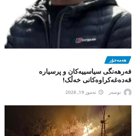
هەمەجۆر
فەرهەنگی سیاسییەکان و پرسیارە
قەدەغەکراوەکانی خەڵک!
نوسەر
تەموز 19, 2026