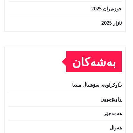
حوزه‌یران 2025
ئازار 2025
بەشەکان
بڵاوکراوەی سۆشیاڵ میدیا
ڕاوبۆچوون
هەمەجۆر
هەواڵ