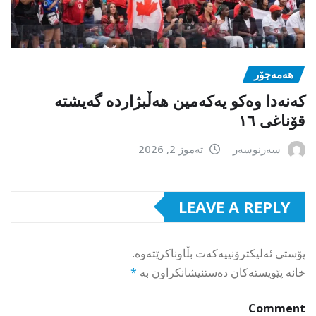
هەمەجۆر
کەنەدا وەکو یەکەمین ھەڵبژاردە گەیشتە
قۆناغی ١٦
سەرنوسەر
تەموز 2, 2026
LEAVE A REPLY
پۆستی ئەلیکترۆنییەکەت بڵاوناکرێتەوە.
خانە پێویستەکان دەستنیشانکراون بە
*
Comment