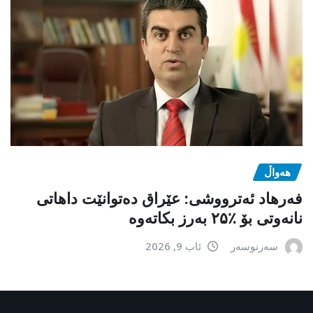
هەواڵ
فەرهاد ئەترووشی: عێراق دەتوانێت داهاتی
نانەوتی بۆ ٪۲۵ بەرز بکاتەوە
سەرنوسەر
ئاب 9, 2026