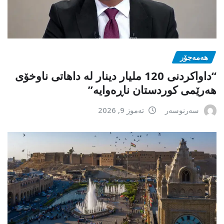
هەمەجۆر
“داواکردنی 120 ملیار دینار لە داهاتی ناوخۆی
هەرێمی کوردستان ناڕەوایە”
سەرنوسەر
تەموز 9, 2026