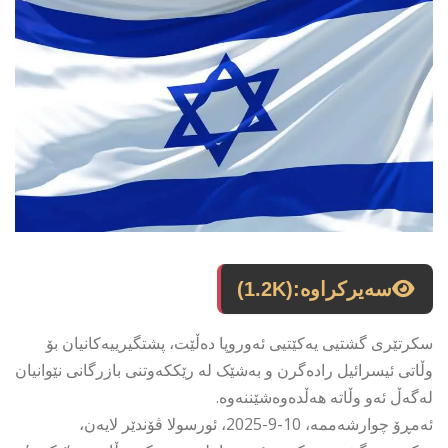
سەیرکراوە:
(1.2K)
سکرتێری گشتیی یەکێتیی ئەوروپا دەڵێت، پشتگیرییەکانیان بۆ
وڵاتی ئیسرائیل رادەگرن و بەشێک لە رێککەوتنی بازرگانی نێوانیان
لەگەڵ ئەو وڵاتە هەڵدەوەشێننەوە.
ئەمڕۆ چوارشەممە، 10-9-2025، ئورسولا ڤۆندێر لایەن،