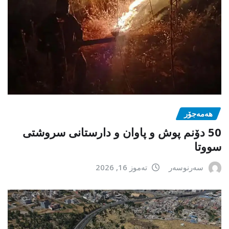
هەمەجۆر
50 دۆنم پوش و پاوان و دارستانی سروشتی
سووتا
سەرنوسەر
تەموز 16, 2026