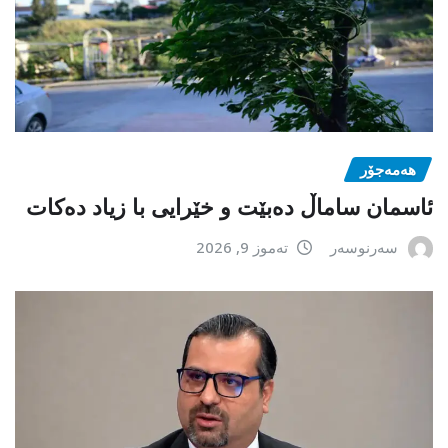
هەمەجۆر
ئاسمان ساماڵ دەبێت و خێرایی با زیاد دەکات
سەرنوسەر
تەموز 9, 2026