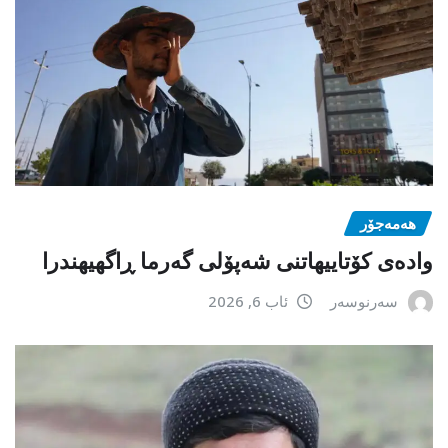
هەمەجۆر
وادەی کۆتاییهاتنی شەپۆلی گەرما ڕاگهیهندرا
سەرنوسەر
ئاب 6, 2026