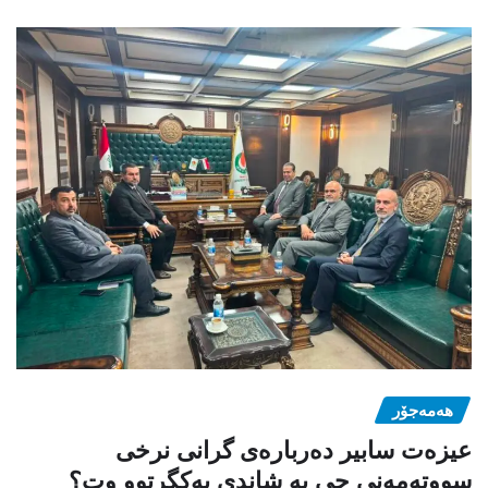
هەمەجۆر
عیزەت سابیر دەربارەی گرانی نرخی
سووتەمەنی چی بە شاندی یەکگرتوو وت؟