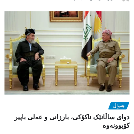
هەواڵ
دوای ساڵانێک ناکۆکی، بارزانی و عەلی باپیر
کۆبوونەوە