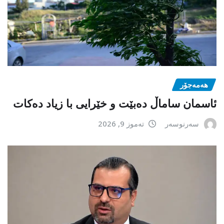
هەمەجۆر
ئاسمان ساماڵ دەبێت و خێرایی با زیاد دەکات
سەرنوسەر
تەموز 9, 2026