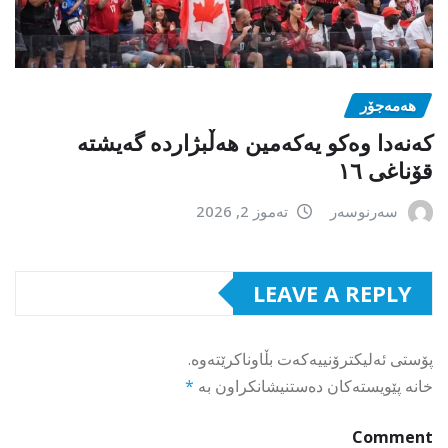
هەمەجۆر
کەنەدا وەکو یەکەمین ھەڵبژاردە گەیشتە
قۆناغی ١٦
سەرنوسەر
تەموز 2, 2026
LEAVE A REPLY
پۆستی ئەلیکترۆنییەکەت بڵاوناکرێتەوە.
خانە پێویستەکان دەستنیشانکراون بە
*
Comment