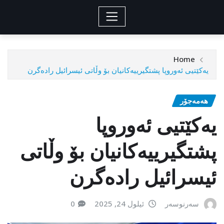
Home
یەکێتیی ئەوروپا پشتگیرییەکانیان بۆ وڵاتی ئیسرائیل رادەگرن
هەمەجۆر
یەکێتیی ئەوروپا
پشتگیرییەکانیان بۆ وڵاتی
ئیسرائیل رادەگرن
سەرنوسەر
ئیلول 24, 2025
0