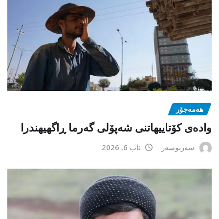
هەمەجۆر
وادەی کۆتاییهاتنی شەپۆلی گەرما ڕاگهیهندرا
سەرنوسەر
ئاب 6, 2026