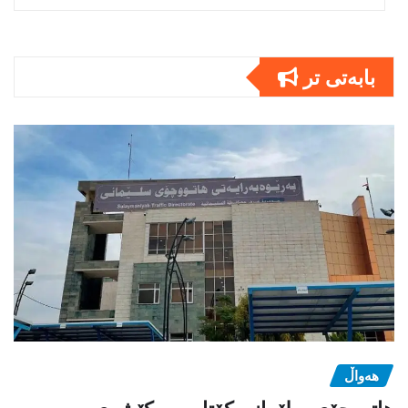
بابەتى تر
هەواڵ