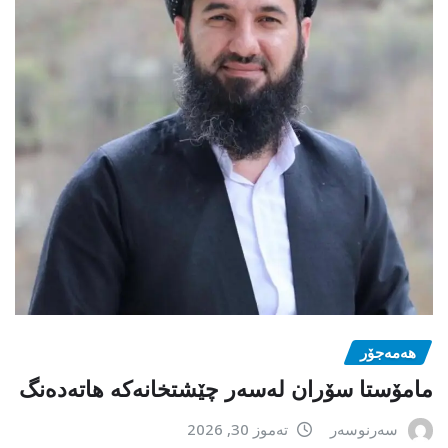
هەمەجۆر
مامۆستا سۆران لەسەر چێشتخانەكە هاتەدەنگ
سەرنوسەر
تەموز 30, 2026