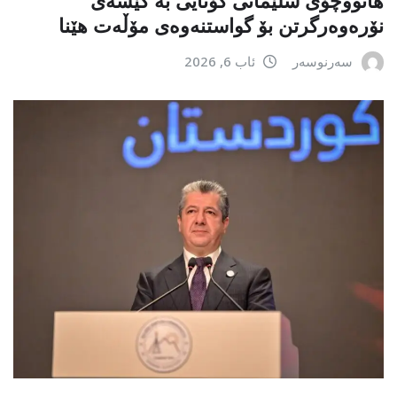
هاتووچۆی سلێمانی کۆتایی بە کێشەی
نۆرەوەرگرتن بۆ گواستنەوەی مۆڵەت هێنا
سەرنوسەر
ئاب 6, 2026