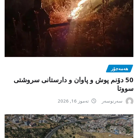
هەمەجۆر
50 دۆنم پوش و پاوان و دارستانی سروشتی
سووتا
سەرنوسەر
تەموز 16, 2026