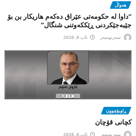
هەواڵ
“داوا لە حكومەتی عێراق دەكەم هاریكار بن بۆ
جێبەجێكردنی ڕێككەوتنی شنگال”
سەرنوسەر
ئاب 6, 2026
ڕاوبۆچوون
کچانی قۆچان
سەرنوسەر
ئاب 6, 2026