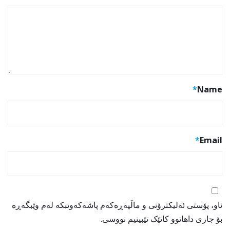
*
Name
*
Email
ناو، پۆستی ئەلیکترۆنی و ماڵپەڕەکەم پاشەکەوتبکە لەم وێبگەڕە
بۆ جاری داهاتوو کاتێک تێبینیم نووسی.