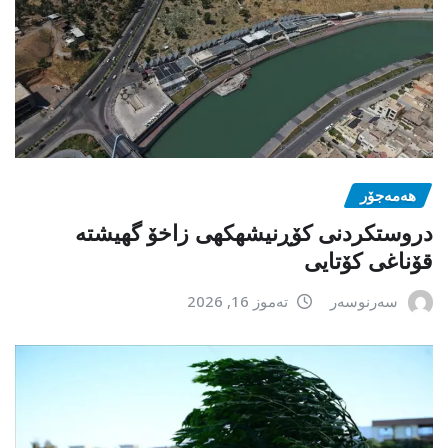
هەمەجۆر
دروستکردنی کۆڕنیشهكهی زاخۆ گهیشته
قۆناغی کۆتایی
سەرنوسەر
تەموز 16, 2026