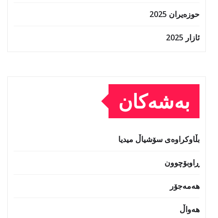
حوزه‌یران 2025
ئازار 2025
بەشەکان
بڵاوکراوەی سۆشیاڵ میدیا
ڕاوبۆچوون
هەمەجۆر
هەواڵ