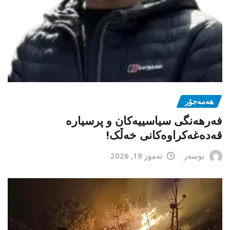
هەمەجۆر
فەرهەنگی سیاسییەکان و پرسیارە
قەدەغەکراوەکانی خەڵک!
نوسەر
تەموز 19, 2026