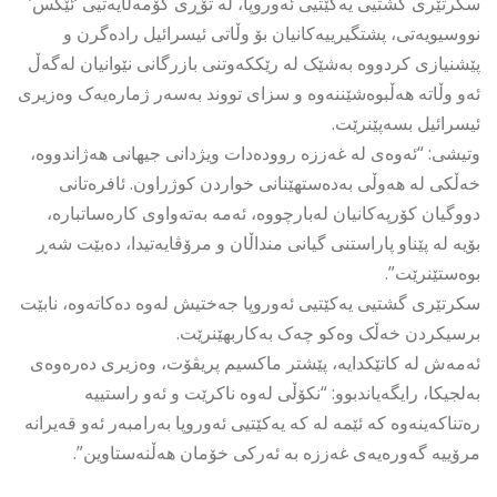
سکرتێری گشتیی یەکێتیی ئەوروپا، لە تۆڕی کۆمەڵایەتیی ‘ئێکس’
نووسیویەتی، پشتگیرییەکانیان بۆ وڵاتی ئیسرائیل رادەگرن و
پێشنیازی کردووە بەشێک لە رێککەوتنی بازرگانی نێوانیان لەگەڵ
ئەو وڵاتە هەڵبوەشێننەوە و سزای تووند بەسەر ژمارەیەک وەزیری
ئیسرائیل بسەپێنرێت.
وتیشی: “ئەوەی لە غەززە روودەدات ویژدانی جیهانی هەژاندووە،
خەڵکی لە هەوڵی بەدەستهێنانی خواردن کوژراون. ئافرەتانی
دووگیان کۆرپەکانیان لەبارچووە، ئەمە بەتەواوی کارەساتبارە،
بۆیە لە پێناو پاراستنی گیانی منداڵان و مرۆڤایەتیدا، دەبێت شەڕ
بوەستێنرێت”.
سکرتێری گشتیی یەکێتیی ئەوروپا جەختیش لەوە دەکاتەوە، نابێت
برسیکردن خەڵک وەکو چەک بەکاربهێنرێت.
ئەمەش لە کاتێکدایە، پێشتر ماکسیم پریڤۆت، وەزیری دەرەوەی
بەلجیکا، رایگەیاندبوو: “نکۆڵی لەوە ناکرێت و ئەو راستییە
رەتناکەینەوە کە ئێمە لە کە یەکێتیی ئەوروپا بەرامبەر ئەو قەیرانە
مرۆییە گەورەیەی غەززە بە ئەرکی خۆمان هەڵنەستاوین”.