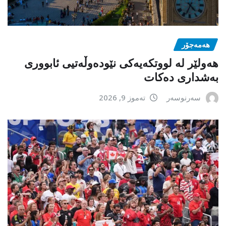
هەمەجۆر
ھەولێر لە لووتکەیەکی نێودەوڵەتیی ئابووری
بەشداری دەکات
سەرنوسەر
تەموز 9, 2026