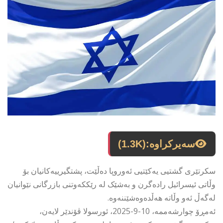
سەیرکراوە:
(1.3K)
سکرتێری گشتیی یەکێتیی ئەوروپا دەڵێت، پشتگیرییەکانیان بۆ
وڵاتی ئیسرائیل رادەگرن و بەشێک لە رێککەوتنی بازرگانی نێوانیان
لەگەڵ ئەو وڵاتە هەڵدەوەشێننەوە.
ئەمڕۆ چوارشەممە، 10-9-2025، ئورسولا ڤۆندێر لایەن،