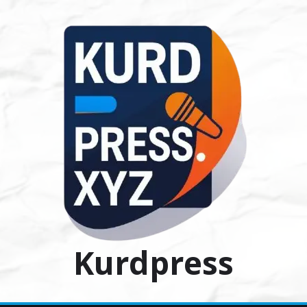
Ski
t
conten
Kurdpress