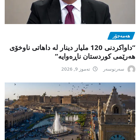
هەمەجۆر
“داواکردنی 120 ملیار دینار لە داهاتی ناوخۆی
هەرێمی کوردستان ناڕەوایە”
سەرنوسەر
تەموز 9, 2026