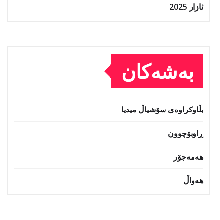
ئازار 2025
بەشەکان
بڵاوکراوەی سۆشیاڵ میدیا
ڕاوبۆچوون
هەمەجۆر
هەواڵ