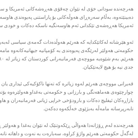
هەرچەندە سودانی خۆی لە نێوان چەقۆی هەڕەشەکانی ئەمریکا و سەن
دەبینێتەوە، بەڵام سەرەڕای هەوڵەکانی بۆ پاراستنی پەیوەندی هاوسە
ئەمریکا هەڕەشەی تێکدانی ئەم هاوسەنگیە ناسکە دەکات و خودی سو
ئەو هێرشانە لەکاتێکدایە کە هەرێم هەوڵدەدات گەمەی سیاسی لەبەرام
حکومەتی هەولێر لەرێگەی پەیوەندی بە کۆمپانیە جیهانیەکانەوە مامە
جدی نیە بۆ هیچ لایەنێکیان.
قەیرانی مووچەی هەرێم لەوە زیاترە کە تەنها ناکۆکیەکی ئیداری یا
چوارچێوەی هەماهەنگی و بارزانی و حکومەتی بەغداو هەولێرەوە بۆتە
بازاڕەکان ئیفلیچ دەکات و بارودۆخی خراپی ژیانی فەرمانبەران و هاوو
نابەرپرسانە مامەڵە بەبژێوی خەڵکەوە دەکەن.
هەرچەندە لەم ڕۆژانەدا هەواڵی ڕێکەوتنێک لە نێوان بەغدا و هەولێر 
لەگەڵ حکومەتی هەرێم واژۆ کراوە، سەبارەت بە نەوت و داهاتە نانە