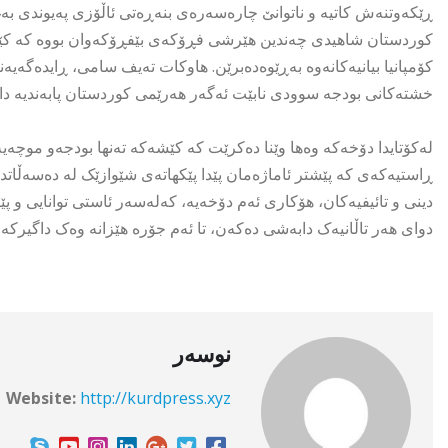
ڕێکەوتنەش کاتیە و ناتوانێ چارەسەرەی بنەڕەتی ئاڵۆزی پەیوندی بەغد
کوردستان شاهیدی چەندین هێرشی فڕۆکەی بێفڕۆکەوان بووە کە کێڵگە ن
کۆمپانیا بیانیەکانەوە بەڕێوەدەبرێن. هاوکات تەیف سامی، ڕایدەگەیەن
خشتەکانی بودجە سوودی نابێت ئەگەر هەرێمی کوردستان پابەندیە دار
لەکۆتایدا دۆخەکە وەها وێنا دەکرێت کە کێشەکە تەنها بودجەو موچەیە، 
ڕاستیەکەی کە پێشتر ئاماژەمان پێدا پێکهاتەی شێوازێک لە دەسەڵاتدا
دینی و تائیفیەکان، هۆکاری ئەم دۆخەیە، کەلەسەر ئاستی توانایی و
دوای هەر تاڵانیەک دابەشی دەکەن، تا ئەم جۆرە هێزانە وەک داگیرکەر 
نوسەر
Website:
http://kurdpress.xyz