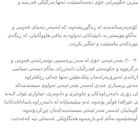
نیترین حکومرانی خۆی دەسەلمێنێت، تەنها بەرگێکی فەرمیە و
ە کۆنەپەرستانەیەیە لە ڕەگوڕیشەوە، کە لەسەر بنەمای قەومی و
بەڵکو پێویستی بە دانپێدانانی تەواوە بە مافی هاووڵاتیان، لە ڕێگەی
تورەکەی بناسێنێت و جێگیر بکرێت.
لە سەرەتای دامەزراندنی سیستەمی سیاسی نوێ لە عێراق لە ساڵی ٢٠٠٣، شەرعیەتی خۆی لە سەر پرەنسیپی نوێنەرایەتی قەومی و
ەرگرتووە و حکومەتی فیدراڵیان دامەزراند. بەڵام دیمەنی سیاسی
رتانەی ئەمڕۆ پەرلەمان پێکدەهێنن تەنها چەکی ڕێکخراوە
ن، ئەمەش پرسیاری جددی لەسەر شەرعیەتی تەواوی سیستەمەکە
زۆری دامەزراوەکان و چاودێری و دادوەری، جیاوازی نێوان لایەنە
راقدا قوڵتر بۆتەوە، ئەم میلیشیایانە لە دامەزراوە یاسادانانەکاندا
و گومانیان لەسەر شەرعیەتی سیستەمەکەیان چڕکردۆتەوە،
ەشێتەوە بەڵام لەو بارەیەوە هەنگاوێکی عەمەلی نیە کەجەخت