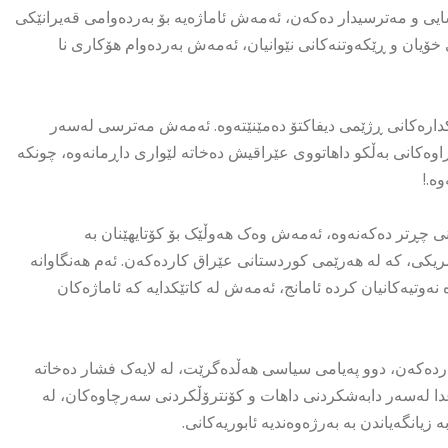
اسایی و مەترسیدار دەکەن، ئەمەش ئاماژەیە بۆ بەردەوامی قەیرانێکی
خۆیان و ڕێکەوتنەکانی نێوانیان، ئەمەش بەردەوام هۆکاری نا
کدارەکانی ڕژێمی دیفاکتۆ دەمێنێتەوە. ئەمەش مەترسی لەسەر
وەکانی بەڵکو داهاتووی عێراقیش دەخاتە لێواری داڕمانەوە، چونکە
ە.!
ی چڕتر دەکەنەوە، ئەمەش وەک هەوڵێک بۆ کۆتایهێنان بە
ەمریکی، کە لە هەرێمی کوردستانی عێراق کاردەکەن. ئەم هەنگاوانە
وتیەکانیان کردە ئامانج، ئەمەش لە کاتێکدایە کە ئاماژەکان
کاردەکەن، دوو پەیامی سیاسی هەڵدەگرێت، لە لایەک فشار دەخاتە
ا لەسەر دابەشکردنی داهات و کۆنترۆڵکردنی سەرچاوەکان، لە
یانگەیاندن بە بەرژەوەندیە ئابوریەکانی.