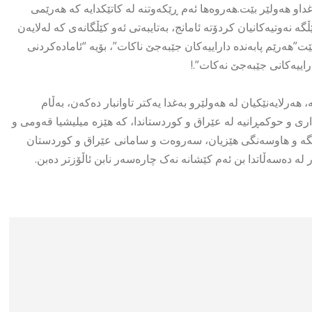
او هەولێر بێت.هەروەها ئەم ڕێکەوتنە لە کاتێکدایە کە هەرێمی
ەوتیەکانیان کردۆتە ئامانج، بەتایبەتی ئەو کێڵگانەی کە لەلایەن
ێت”هەرێم پابەندە داراییەکان جێبەجێ ناکات”، بۆیە “ئامادەکردنی
اییەکانی جێبەجێ نەکات”.!
هەرلایەنێکیان لە هەولێرو بەغدا یەکتر تاوانبار دەکەن، بەڵام
ری و حوکمڕانیە لە عێراق و کوردستاندا، کە هێزە میلیشیا قەومی و
 پێگە و هاوسەنگی هێزیان، سەروەت و سامانی عێراق و کوردستان
لە دەسەڵاتدا بن ئەم کێشانە نەک چارەسەر نابن ئاڵۆزتر دەبن.