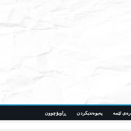
رەی ئێمە
پەیوەندیکردن
ڕاوبۆچوون