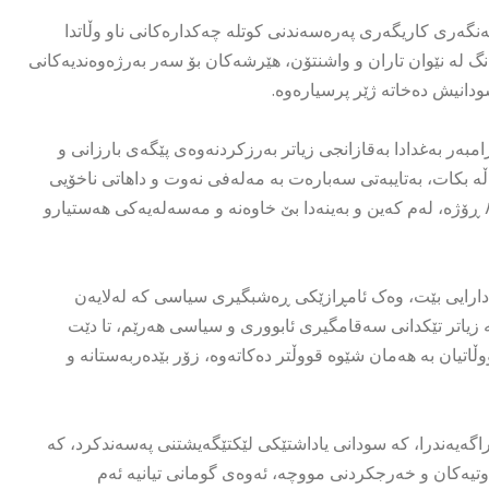
گەری کاریگەری پەرەسەندنی کوتلە چەکدارەکانی ناو وڵاتدا
نگ لە نێوان تاران و واشنتۆن، هێرشەکان بۆ سەر بەرژەوەندیەکانی
دانیش دەخاتە ژێر پرسیارەوە.
بەر بەغدادا بەقازانجی زیاتر بەرزکردنەوەی پێگەی بارزانی و
ڵە بکات، بەتایبەتی سەبارەت بە مەلەفی نەوت و داهاتی ناخۆیی
هەرێم. بەم شێوەیە مووچەی فەرمانبەرانی کوردستان کە زیاتر لە ٨٠ ڕۆژە، لەم کەین و بەینەدا بێ خاوەنە و مەسەلەیەکی هەستیارو
ن دارایی بێت، وەک ئامڕازێکی ڕەشبگیری سیاسی کە لەلایەن
 زیاتر تێکدانی سەقامگیری ئابووری و سیاسی هەرێم، تا دێت
ڵاتیان بە هەمان شێوە قووڵتر دەکاتەوە، زۆر بێدەربەستانە و
ڕاگەیەندرا، کە سودانی یاداشتێکی لێکتێگەیشتنی پەسەندکرد، کە
وتیەکان و خەرجکردنی مووچە، ئەوەی گومانی تیانیە ئەم