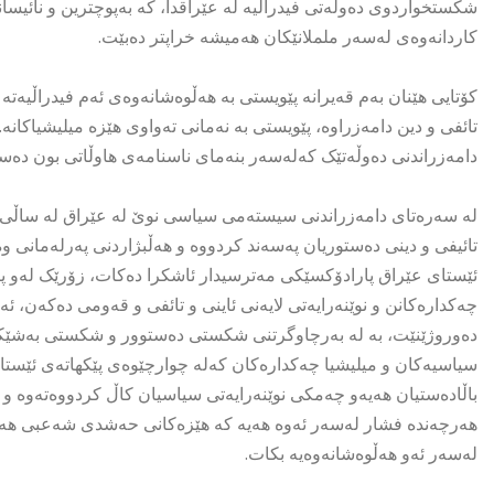
شکستخواردوی دەوڵەتی فیدراڵیە لە عێراقدا، کە بەپوچترین و نائیسا
کاردانەوەی لەسەر ململانێکان هەمیشە خراپتر دەبێت.
کۆتایی هێنان بەم قەیرانە پێویستی بە هەڵوەشانەوەی ئەم فیدراڵیەت
تائفی و دین دامەزراوە، پێویستی بە نەمانی تەواوی هێزە میلیشیاکانە. 
دامەزراندنی دەوڵەتێک کەلەسەر بنەمای ناسنامەی هاوڵاتی بون دەس
تائیفی و دینی دەستوریان پەسەند کردووە و هەڵبژاردنی پەرلەمانی و
ئێستای عێراق پارادۆکسێکی مەترسیدار ئاشکرا دەکات، زۆرێک لەو پا
چەکدارەکانن و نوێنەرایەتی لایەنی ئاینی و تائفی و قەومی دەکە
دەوروژێنێت، بە لە بەرچاوگرتنی شکستی دەستوور و شکستی بەشێکی 
سیاسیەکان و میلیشیا چەکدارەکان کەلە چوارچێوەی پێکهاتەی ئێستای عێ
باڵادەستیان هەیەو چەمکی نوێنەرایەتی سیاسیان کاڵ کردووەتەوە 
هەرچەندە فشار لەسەر ئەوە هەیە کە هێزەکانی حەشدی شەعبی هەڵو
لەسەر ئەو هەڵوەشانەوەیە بکات.