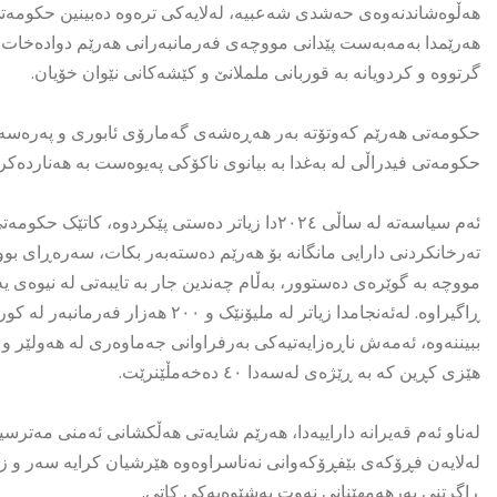
هەڵوەشاندنەوەی حەشدی شەعبیە، لەلایەکی ترەوە دەبینین حکومەتی
هەرێمدا بەمەبەست پێدانی مووچەی فەرمانبەرانی هەرێم دوادەخات، کە 
گرتووە و کردویانە بە قوربانی ململانێ و کێشەکانی نێوان خۆیان.
حکومەتی هەرێم کەوتۆتە بەر هەڕەشەی گەمارۆی ئابوری و پەرەسەندن
حکومەتی فیدراڵی لە بەغدا بە بیانوی ناکۆکی پەیوەست بە هەناردەک
ئەم سیاسەتە لە ساڵی ٢٠٢٤دا زیاتر دەستی پێکردوە
تەرخانکردنی دارایی مانگانە بۆ هەرێم دەستەبەر بکات، سەرەڕای بو
ڕاگیراوە. لەئەنجامدا زیاتر لە ملیۆن
ببیننەوە، ئەمەش ناڕەزایەتیەکی بەرفراوانی جەماوەری لە هەولێر و س
هێزی کڕین کە بە ڕێژەی لەسەدا ٤٠ دەخەمڵێنرێت.
لەناو ئەم قەیرانە داراییەدا، هەرێم شایەتی هەڵکشانی ئەمنی مەترسی
لەلایەن فڕۆکەی بێفڕۆکەوانی نەناسراوەوە هێرشیان کرایە سەر و زیا
ڕاگرتنی بەرهەمهێنانی نەوت بەشێوەیەکی کاتی.