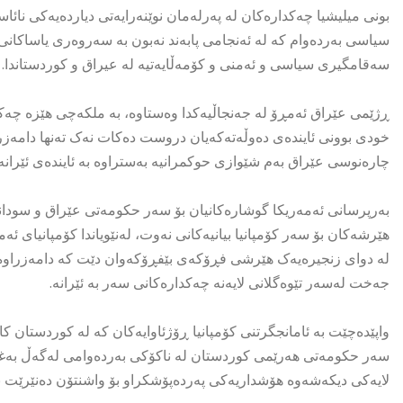
بونی میلیشیا چەکدارەکان لە پەرلەمان نوێنەرایەتی دیاردەیەکی نائ
سیاسی بەردەوام کە لە ئەنجامی پابەند نەبون بە سەروەری یاساکانی 
سەقامگیری سیاسی و ئەمنی و کۆمەڵایەتیە لە عیراق و کوردستاندا.
ڕژێمی عێراق ئەمڕۆ لە جەنجاڵیەکدا وەستاوە، بە ملکەچی هێزە چە
خودی بوونی ئایندەی دەوڵەتەکەیان دروست دەکات نەک تەنها دامەزرا
چارەنوسی عێراق بەم شێوازی حوکمرانیە بەستراوە بە ئایندەی ئێرانەو
بەرپرسانی ئەمەریکا گوشارەکانیان بۆ سەر حکومەتی عێراق و سودان
هێرشەکان بۆ سەر کۆمپانیا بیانیەکانی نەوت، لەنێویاندا کۆمپانیای ئ
لە دوای زنجیرەیەک هێرشی فڕۆکەی بێفڕۆکەوان دێت کە دامەزراوە نە
جەخت لەسەر تێوەگلانی لایەنە چەکدارەکانی سەر بە ئێرانە.
واپێدەچێت بە ئامانجگرتنی کۆمپانیا ڕۆژئاوایەکان کە لە کوردستان 
سەر حکومەتی هەرێمی کوردستان لە ناکۆکی بەردەوامی لەگەڵ بەغد
لایەکی دیکەشەوە هۆشداریەکی پەردەپۆشکراو بۆ واشنتۆن دەنێرێت بە ز