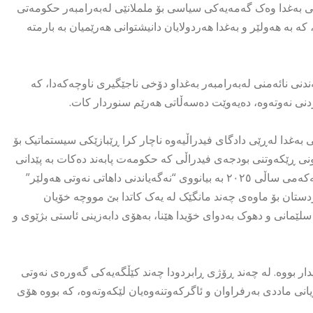
 بەغدا وەک گەمەیەکی سیاسی بۆ ململانێی لەبەرامبەر حکومەتی
بە هەولێر و بەغدا هەردولایان دانیشتوانی هەرێمیان بە بارمتە
ی نائەمنی لەبەرامبەر بەغداو دۆخی ناجێگیری ناوچەکەدا، کە
ردنی نەوتەوە، دەیەوێت دەسەڵاتی هەرێم سنوردار کات.
، کاتێک حکومەتی بەغدا لەڕێی دادگای فیدراڵیەوە ناچار کرا ڕێبازێکی سیستماتیک بۆ
ونی ڕێکەوتنی بودجەی فیدراڵی کە حکومەت پابەند دەکات بە پێدانی
مووچە بە گوێرەی دەستوور، بەڵام چەندین جار بە تایبەتی لە نیوەی یەکەمی ساڵی ٢٠٢٥ بە بیانووی “نەگەیاندنی داهاتی نەوتی هەولێر”
ێک و ٢٠٠ هەزار فەرمانبەر لە کوردستان بۆ ماوەی چەند مانگێک لە یەک کاتدا بێ مووچە خۆیان
لێمانی و دهوک بەدوای خۆیدا هێنا، بەهۆی دابەزینی ئاستی بژێوی و
دار بووە. لە چەند ڕۆژی ڕابردودا چەند کێڵگەیەکی گەورەی نەوتی
نی ماددی بەرفراوان و ئاگرکەوتنەوەیان لێکەوتەوە، کە بووە هۆی