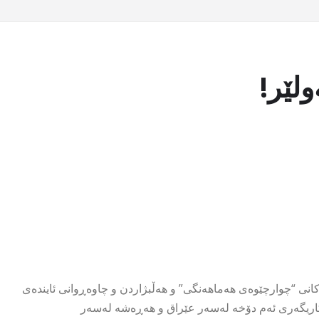
لێر!
کانی “چوارچێوەی هەماهەنگی” و هەڵبژاردن و چاوەڕوانی ئایندەی
 کاریگەری ئەم دۆخە لەسەر عێراق و هەڕەشە لەسەر