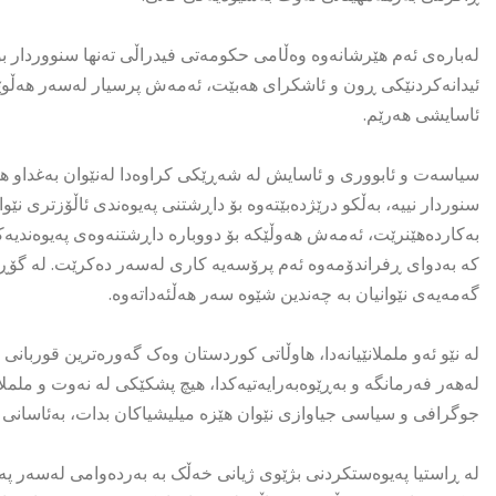
لەبارەی ئەم هێرشانەوە وەڵامی حکومەتی فیدراڵی تەنها سنووردار بوو
ئیدانەکردنێکی ڕون و ئاشکرای هەبێت، ئەمەش پرسیار لەسەر هەڵوێ
ئاسایشی هەرێم.
سیاسەت و ئابووری و ئاسایش لە شەڕێکی کراوەدا لەنێوان بەغداو هەو
سنوردار نییە، بەڵکو درێژدەبێتەوە بۆ داڕشتنی پەیوەندی ئاڵۆزتری 
بەکاردەهێنرێت، ئەمەش هەوڵێکە بۆ دووبارە داڕشتنەوەی پەیوەندیەک
کە بەدوای ڕفراندۆمەوە ئەم پرۆسەیە کاری لەسەر دەکرێت. لە گۆڕێ
گەمەیەی نێوانیان بە چەندین شێوە سەر هەڵئەداتەوە.
لە نێو ئەو ململانێیانەدا، هاوڵاتی کوردستان وەک گەورەترین قوربانی
لەهەر فەرمانگە و بەڕێوەبەرایەتیەکدا، هیچ پشکێکی لە نەوت و ململا
جوگرافی و سیاسی جیاوازی نێوان هێزە میلیشیاکان بدات، بەئاسانی و
لە ڕاستیا پەیوەستکردنی بژێوی ژیانی خەڵک بە بەردەوامی لەسەر پەی