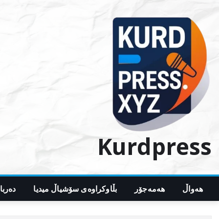
Ski
t
conten
Kurdpress
هەواڵ
هەمەجۆر
بڵاوکراوەی سۆشیاڵ میدیا
دەربا