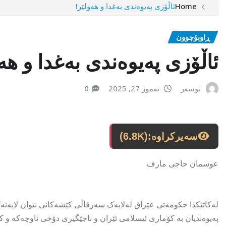
Home
ئاڵۆزی پەیوەندی بەغدا و هەولێر!
ڕاوبۆچوون
ئاڵۆزی پەیوەندی بەغدا و هەو
نوسەر
تەموز 27, 2025
0
سەیرکراوە:
(6.8K)
عوسمان حاجی مارف
لەکاتێکدا حکومەتی عێراق لەلایەک سەرقاڵی کێشەکانی نێوان لایەنە
پەیوەندیان بە کۆماری ئیسلامی ئێران و ناجێگیری دۆخی ناوچەکە و