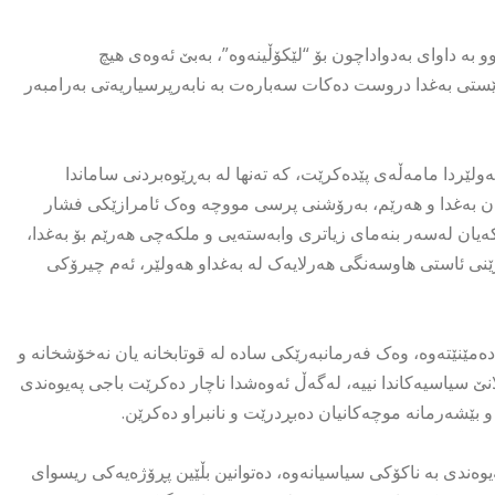
 بە داوای بەدواداچون بۆ “لێکۆڵینەوە”، بەبێ ئەوەی هیچ
ستی بەغدا دروست دەکات سەبارەت بە نابەرپرسیاریەتی بەرامبەر
لێردا مامەڵەی پێدەکرێت، کە تەنها لە بەڕێوەبردنی ساماندا
نێوان بەغدا و هەرێم، بەرۆشنی پرسی مووچە وەک ئامرازێکی فشار
ەیان لەسەر بنەمای زیاتری وابەستەیی و ملکەچی هەرێم بۆ بەغدا،
نی ئاستی هاوسەنگی هەرلایەک لە بەغداو هەولێر، ئەم چیرۆکی
 دەمێنێتەوە، وەک فەرمانبەرێکی سادە لە قوتابخانە یان نەخۆشخانە و
نێ سیاسیەکاندا نییە، لەگەڵ ئەوەشدا ناچار دەکرێت باجی پەیوەندی
 بێشەرمانە موچەکانیان دەبڕدرێت و نانبراو دەکرێن.
وەندی بە ناکۆکی سیاسیانەوە، دەتوانین بڵێین پڕۆژەیەکی ریسوای