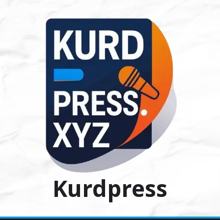
Ski
t
conten
Kurdpress