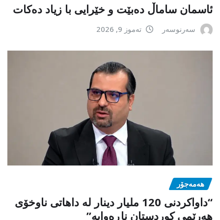
ئاسمان ساماڵ دەبێت و خێرایی با زیاد دەکات
سەرنوسەر
تەموز 9, 2026
هەمەجۆر
“داواکردنی 120 ملیار دینار لە داهاتی ناوخۆی
هەرێمی کوردستان ناڕەوایە”