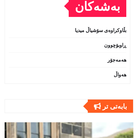
بەشەکان
بڵاوکراوەی سۆشیاڵ میدیا
ڕاوبۆچوون
هەمەجۆر
هەواڵ
بابەتى تر