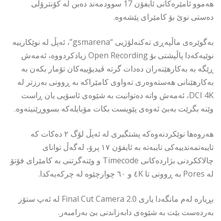
هەموو ئامێرەکانی ئایفۆن 17 سوودمەند دەبن لە کۆنترۆڵی
دەستی نوێ بۆ کامێرای پێشەوە.
بەگوێرەی ماڵپەڕی تەکنەلۆژیی “gsmarena”، ئەپڵ لە نوێکارییە
نوێیەکەدا پاڵپشتی بۆ Open Recording زیادکردووە، ئەمەش
ڕێگە بە بەکارهێنەران دەدات گرتە ڤیدیۆییەکان تۆمار بکەن بە
بەکارهێنانی هەستەوەری تەواوی کامێراکە بە ڕوونی بەرزتر لە
DCI 4K، ئەمەش واتە دەتوانیت بە شێوەی ئاسۆیی یان ڕاست
وێنە بگرێت بەبێ ئەوەی پێویست بکات مۆبایلەکە بسووڕێنیتەوە.
هەروەها نوێکردنەوەکە پشتگیری لە ئەپڵ لۆگ ٢ دەکات کە
تایبەتمەندییەکی تایبەتە بە ئایفۆن ١٧ پرۆ، لەگەڵ توانای
چالاککردنی بژاردەکانی Timecode و وێنەگرتنی بە کامێرای فۆتۆ
لە Pores بە ڕوونی تا ٤K و ٦٠ چوارچێوە لە چرکەیەکدا.
بڕیارە لەم مانگەدا یاری Final Cut Camera 2.0 لە ئەپ ستۆر
بەردەست بێت بە شێوەی دابەزاندنی بێ بەرامبەر.