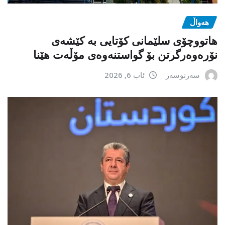
هەواڵ
هاتووچۆی سلێمانی کۆتایی بە کێشەی
نۆرەوەرگرتن بۆ گواستنەوەی مۆڵەت هێنا
سەرنوسەر
ئاب 6, 2026