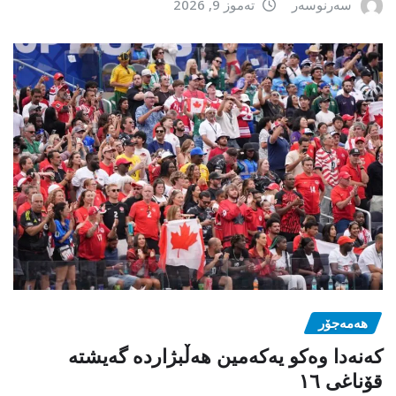
سەرنوسەر
تەموز 9, 2026
هەمەجۆر
کەنەدا وەکو یەکەمین ھەڵبژاردە گەیشتە
قۆناغی ١٦