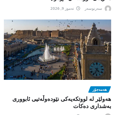
سەرنوسەر
تەموز 9, 2026
هەمەجۆر
ھەولێر لە لووتکەیەکی نێودەوڵەتیی ئابووری
بەشداری دەکات