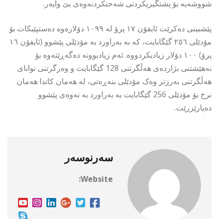
شووشەیە بۆ پشتگیریکردنی شەحنکردنەوەی بێ وایەر.
پێشبینی دەکرێت ئایفۆن ١٧ پرۆ لە ١٠٩٩ دۆلارەوە دەستپێبکات بۆ
مۆدێلی ٢٥٦ گێگابایت، کە بە بەراورد بە مۆدێلی پێشوو (ئایفۆن ١٦
پرۆ) ١٠٠ دۆلار زیادیکردووە. ئەم زیادبوونە دەگەڕێتەوە بۆ
نەهێشتنی بژاردەی هەڵگرتنی 128 گێگابایت و وەرگرتنی توانای
هەڵگرتنی بەرزتر وەک مۆدێلی بنەڕەتی، لە هەمان کاتدا هەمان
نرخ بۆ مۆدێلی 256 گێگابایت بە بەراورد بە نەوەی پێشوو
دەپارێزرێت.
سەرنوسەر
Website: