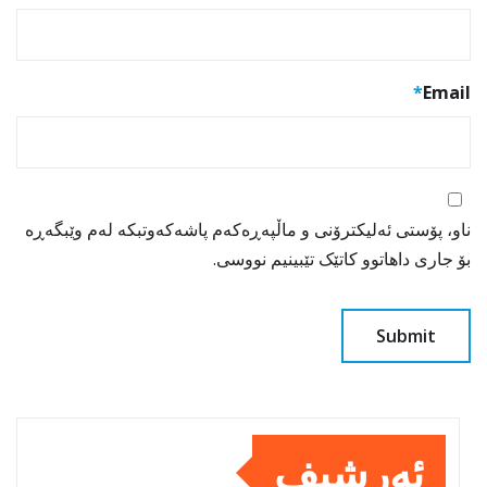
*
Email
ناو، پۆستی ئەلیکترۆنی و ماڵپەڕەکەم پاشەکەوتبکە لەم وێبگەڕە
بۆ جاری داهاتوو کاتێک تێبینیم نووسی.
ئەرشیف