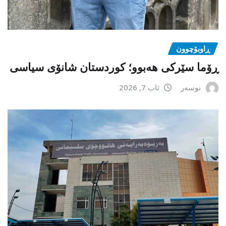
ڕاوبۆچوون
ڕۆما سێرکی هەبوو؛ کوردستان شانۆی سیاسی
نوسەر
ئاب 7, 2026