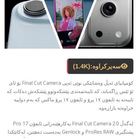
سەیرکراوە:
(1.4K)
کۆمپانیای ئەپڵ وەشانێکی نوێی ئەپی Final Cut Camera بۆ ئای
ئۆ ئێس ڕاگەیاند، کە تایبەتمەندی پێشکەوتوو پێشکەش دەکات کە
تایبەتە بە ئایفۆن ١٧ پرۆ و ئایفۆن ١٧ پرۆ ماکس کە بەم دواییە
خراوەتە بازاڕەوە.
لەگەڵ Final Cut Camera 2.0 بەکارهێنەرانی ئایفۆن 17 Pro
پشتگیری ProRes RAW و Genlock بەدەست دەهێنن، لەکاتێکدا