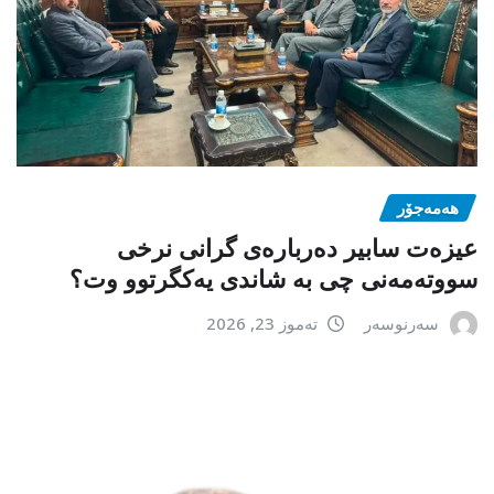
هەمەجۆر
عیزەت سابیر دەربارەی گرانی نرخی
سووتەمەنی چی بە شاندی یەکگرتوو وت؟
سەرنوسەر
تەموز 23, 2026