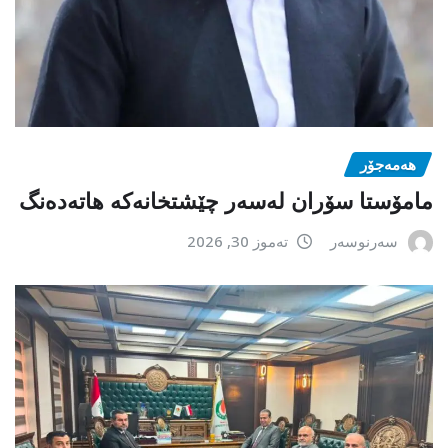
هەمەجۆر
مامۆستا سۆران لەسەر چێشتخانەكە هاتەدەنگ
سەرنوسەر
تەموز 30, 2026