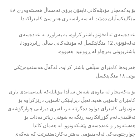
بۆ یەکەمجار مۆدێلەکانی ئایفۆن پرۆی ئەمساڵ هەستەوەری ٤٨
مێگاپێکسڵیان دەبێت لە سەرانسەری هەر سێ کامێراکەدا.
عەدەسەی تەلەفۆتۆ باشتر کراوە، بە بەراورد بە عەدەسەی
تەلەفۆتۆی 12 مێگاپێکسڵ لە مۆدێلەکانی ساڵی ڕابردوودا،
باشتربوونی بەرچاو لە ڕوونییدا هەبووە.
هەروەها کامێرای سێڵفی باشتر کراوە، لەگەڵ هەستەوەرێکی
نوێی ١٨ مێگاپێکسڵ.
بۆ یەکەمجار لە ماوەی شەش ساڵدا مۆبایلەکە تایبەتمەندی باری
کامێرای ئاسۆیی هەیە. ئەپڵ دیزاینێکی ئاسۆیی درێژکراوە بۆ
مۆدیۆلی کامێرای دواوە دەگرێتەبەر، لەبری دیزاینی چوارگۆشەی
تەقلیدی. ئەم گۆڕانکارییە ڕێگە بە شوێنی زیاتر دەدات بۆ
هەستەوەر و عەدەسەی پێشکەوتوو، لە هەمان کاتدا
چوارچێوەیەکی ئەلەمنیۆمی بەهێز بەکاردەهێنرێت کە بنەکەی