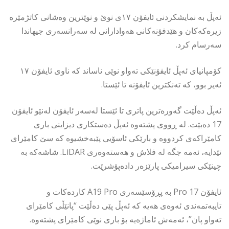
ئەپڵ بە نمایشکردنی ئایفۆن ١٧ی نوێ و نوێترین وەشانی کاتژمێرە
زیرەکەکان و هێدفۆنەکانی هەوادارانی لە سەرانسەری جیهاندا
سەرسام کرد.
کۆمپانیای ئەپڵ ئایفۆنێکی تەواو نوێی ناساند کە ناوی ئایفۆن ١٧
ئەیر بوو، کە تەنکترین ئایفۆنە تا ئێستا.
ئەپڵ دەڵێت گەورەترین پاتری تا ئێستا لەسەر ئایفۆن لەنێو ئایفۆن
17 دەبێت. لە ڕووی پشتەوە ئەپڵ دەستکاری دیزاینی باری
کامێراکەی کردووە و بارێکی ئاسۆیی پێبەخشیوە کە سێ کامێرای
تێدایە، ئەمە جگە لە فلاش و هەستەوەری LiDAR. شاشەکە بە
چینێکی سیرامیکی پارێزەر دادەپۆشرێت.
ئایفۆن 17 Pro بە پڕۆسێسەری A19 Pro کاردەکات و
تایبەتمەندی ئەوەی هەیە کە ئەپڵ پێی دەڵێت “پانێڵی کامێرای
تەواو پان”، ئەمەش ئاماژەیە بۆ باری نوێی کامێرای پشتەوە.