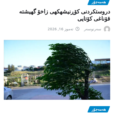
هەمەجۆر
دروستکردنی کۆڕنیشهكهی زاخۆ گهیشته
قۆناغی کۆتایی
سەرنوسەر
تەموز 16, 2026
هەمەجۆر