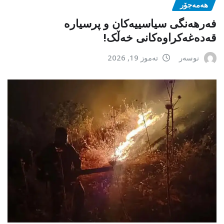
هەمەجۆر
فەرهەنگی سیاسییەکان و پرسیارە
قەدەغەکراوەکانی خەڵک!
نوسەر
تەموز 19, 2026