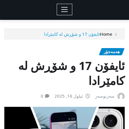
Home
ئایفۆن 17 و شۆڕش لە کامێرادا
هەمەجۆر
ئایفۆن 17 و شۆڕش لە
کامێرادا
سەرنوسەر
ئیلول 16, 2025
0