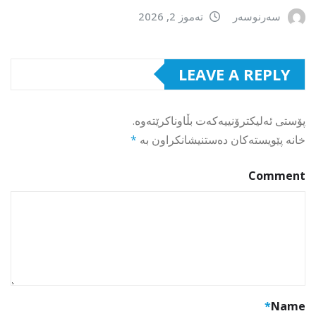
سەرنوسەر
تەموز 2, 2026
LEAVE A REPLY
پۆستی ئەلیکترۆنییەکەت بڵاوناکرێتەوە.
خانە پێویستەکان دەستنیشانکراون بە
*
Comment
*
Name