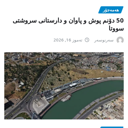
هەمەجۆر
50 دۆنم پوش و پاوان و دارستانی سروشتی
سووتا
سەرنوسەر
تەموز 16, 2026