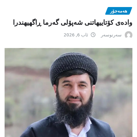
هەمەجۆر
وادەی کۆتاییهاتنی شەپۆلی گەرما ڕاگهیهندرا
سەرنوسەر
ئاب 6, 2026