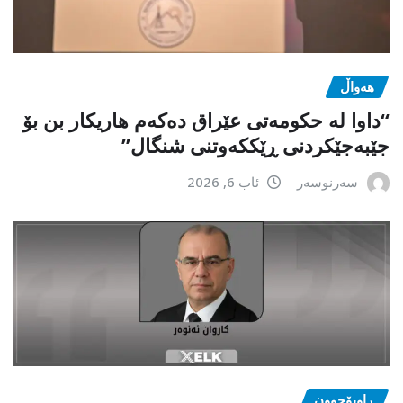
هەواڵ
“داوا لە حكومەتی عێراق دەكەم هاریكار بن بۆ
جێبەجێكردنی ڕێككەوتنی شنگال”
سەرنوسەر
ئاب 6, 2026
ڕاوبۆچوون