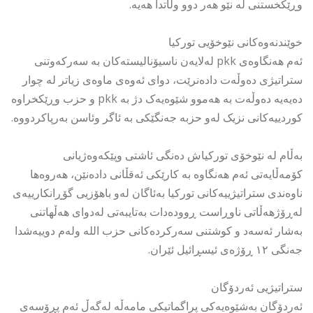
وڕێکخستنی لە نێو هەر دوو وڵاتدا هەیە.
خوێندنەوەکانی نێوخۆیی تورکیا
ئەم هەنگاوەی pkk لەلایەن ناسیۆنالیستەکان بە سەرکەوتنی
ستراتیژی دەوڵەت دادەنرێت، دوای ئەوەی ماوەی زیاتر لە چوار
دەیەیە دەوڵەت بە هەموو شێوەیەک دژ بە pkk و حزب وڕێکخراوە
کوردییەکانی نزیک لەو حزبە جەنگێکی بە ئاگر وئاسن بەرپاکردووە.
بەڵام لە نێوخۆی تورکیاش دەنگی ئاشتی وپێکەوەژیانی
کۆمەڵایەتی ئەم هەنگاوە بە کارێکی ئەقڵانی دادەنێن، هەروەها
ناوەندی ستراتیژییەکانی تورکیا بەئاگان لەو باهۆزیی گۆڕانکارییەی
لەڕۆژهەڵاتی ناوڕاست ڕوودەدات بەتایبەتی لەدوای هەڵهاتنی
بەشار ئەسەد و کوشتنی سەرکردەکانی حزب الله ولەم دوییەشدا
جەنگی ١٢ ڕۆژەی ئیسڕائیل ئێران.
ستراتیژیی ئەردۆگان
ئەردۆگان بەشێوەیەکی پراگماتیکی مامەڵە لەگەڵ ئەم پڕۆسەی