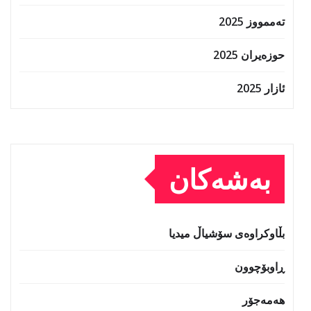
تەممووز 2025
حوزه‌یران 2025
ئازار 2025
بەشەکان
بڵاوکراوەی سۆشیاڵ میدیا
ڕاوبۆچوون
هەمەجۆر