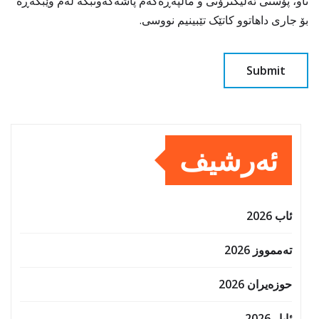
ناو، پۆستی ئەلیکترۆنی و ماڵپەڕەکەم پاشەکەوتبکە لەم وێبگەڕە
بۆ جاری داهاتوو کاتێک تێبینیم نووسی.
ئەرشیف
ئاب 2026
تەممووز 2026
حوزه‌یران 2026
ئایار 2026