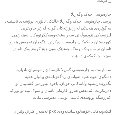
ڕاگرێت.
چارەنوسی چەک وگەریلا
پرسی چارەنوسی چەک وگەریلا خاڵێکی ئاڵۆزی پڕۆسەی ئاشتییە،
بە گوێرەی هەندێک لە ڕاپۆرتەکان گوایە لەژێر چاودێریی
لیژنەیەکی نێودەوڵەتی سەر بەنەتەوەیەکگرتوەکان لەهەرێمی
کوردستان چەکەکان ڕادەست دەکرێن. بێگومان ئەمەش هەروا
ئاسان نییە، چونکە ڕەنگە هەندێک بەبێ هیچ گرەنتییەک ئامادە
نەبێت چەکەکەی دابنێت.
سەبارەت بە چارەنوسی گەریلا تائێستا چارەنوسیان نادیارە،
دەنگۆی ئەوە هەیە ئەوانەی ڕەگەزنامەی بیانیان هەیە
بگەڕێندرێنەوە وڵاتەکانی خۆیان. یاخود لێبوردنی گشتییان بۆ
دەربکرێت، ئەمەش هەروا کارێکی ئاسان و سوک نییە بۆ تورکیا،
کە ڕەنگە پڕۆسەی ئاشتی توشی مەترسی بکات.
لێکەوتەکانی خۆهەڵوەشاندنەوەی pkk لەسەر عێراق وئێران