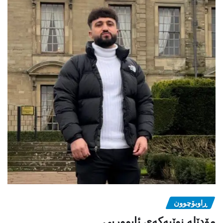
ڕاوبۆچوون
مۆدێلە نوێیەکەى ئابووریی