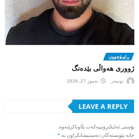
ڕاوبۆچوون
ژووری هەواڵی بێدەنگ
نوسەر
تەموز 27, 2026
LEAVE A REPLY
پۆستی ئەلیکترۆنییەکەت بڵاوناکرێتەوە.
خانە پێویستەکان دەستنیشانکراون بە
*