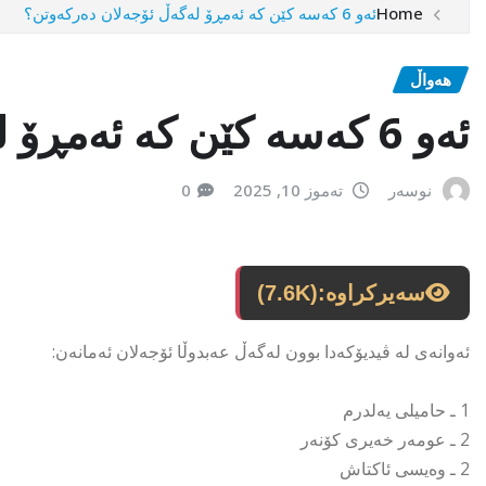
Home
ئەو 6 کەسە کێن کە ئەمڕۆ لەگەڵ ئۆجەلان دەرکەوتن؟
هەواڵ
ئەو 6 کەسە کێن کە ئەمڕۆ لەگەڵ ئۆجەلان دەرکەوتن؟
نوسەر
تەموز 10, 2025
0
سەیرکراوە:
(7.6K)
ئەوانەی لە ڤیدیۆکەدا بوون لەگەڵ عەبدوڵا ئۆجەلان ئەمانەن:
1 ـ حامیلی یەلدرم
2 ـ عومەر خەیری کۆنەر
2 ـ وەیسی ئاکتاش