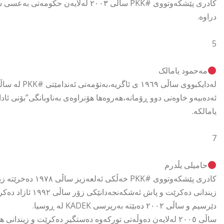
کادری پێشکەوتووی #PKK ساڵی ٢٠٠٣ لەل
دراوە.
5
مەحمود یامالک
ئەدەبیەو خاوەنی دوو ڕۆمانە،ھەروەھا ھۆنراوەی بەناوبانگی”بۆنی ئادا
یامالکە.
7
حامیلی یڵدرم
دێرسیم و ساڵی ٢٠٠٢ دەبێتە بەرپرسی KADEK لە ڕوسیا.
ساڵی ٢٠٠٥ لەلایەن دەوڵەتی تورکەوە دەستگیر دەکرێت و زیندانی ھەتاھەتایی بەسەردا دەسەپێنرێت.