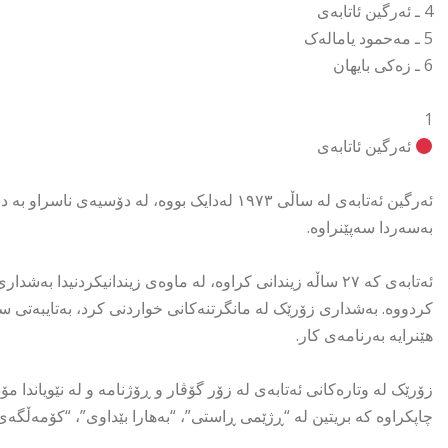
4 ـ ئەرگین ئاتابەی
5 ـ مەحمود یامالەک
6 ـ زەکی بایھان
1
ئەرگین ئاتابەی
ئەرگین ئەتابەی لە ساڵی ١٩٧٣ لەدایک بووە، لە 
بەسەردا سەپێنراوە.
ئەتابەی کە ٢٧ ساڵە زیندانی کراوە، لە ماوەی زیندانیکردنید
کردووە. بەشداری زۆرێک لە مانگرتنەکانی خواردنی کرد، بەتایبەتی سی
ھێنرایە بەرنامەی کار.
زۆرێک لە وتارەکانی ئەتابەی لە زۆر گۆڤار و ڕۆژنامە و لە نێویاندا مۆ
چاپکراوە کە بریتین لە “ڕژێمی ڕاستی”، “بەھارا بێداوی”، “کۆمەڵگەی