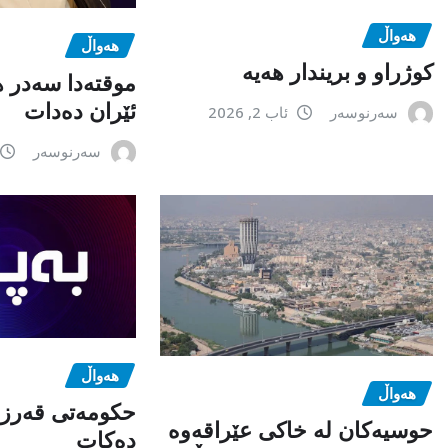
هەواڵ
هەواڵ
كوژراو و بریندار هەیە
موقتەدا سەدر 
ئێران دەدات
سەرنوسەر
ئاب 2, 2026
سەرنوسەر
هەواڵ
هەواڵ
حکومەتی قەرزی
حوسیەکان لە خاکی عێراقەوە
دەکات