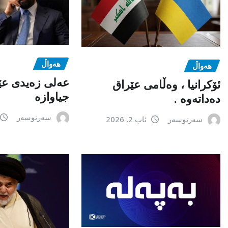
هەواڵ
هەواڵ
عەلی زەیدی عێ
ئۆکرانیا ، وەڵامی عێراق
جیاوازە
دەداتەوە .
سەرنوسەر
سەرنوسەر
ئاب 2, 2026