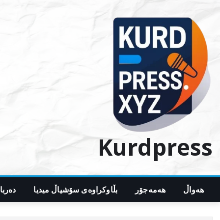
Ski
t
conten
Kurdpress
هەواڵ
هەمەجۆر
بڵاوکراوەی سۆشیاڵ میدیا
دەربا