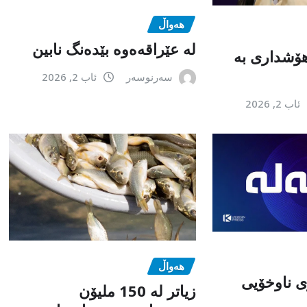
هەواڵ
لە عێراقەەوە بێدەنگ نابین
هۆشداری بە
سەرنوسەر
ئاب 2, 2026
ئاب 2, 2026
هەواڵ
 ناوخۆیی
زیاتر لە 150 ملیۆن