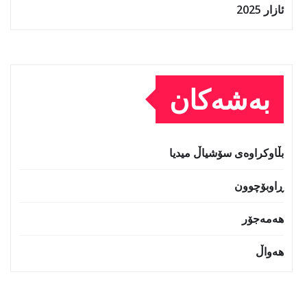
ئازار 2025
بەشەکان
بڵاوکراوەی سۆشیاڵ میدیا
ڕاوبۆچوون
هەمەجۆر
هەواڵ