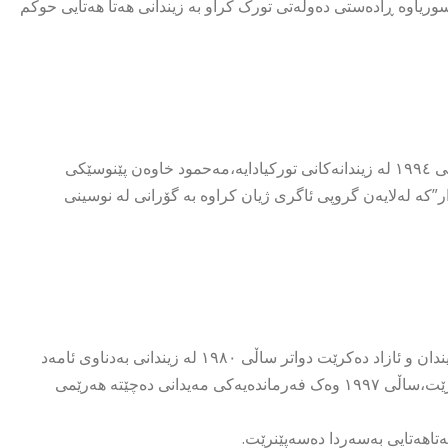
ایەن حکومەتی بەعسی سوریاوە ڕادەستی دەوڵەتی تورک کراو بە زیندانی ھەتا ھەتایی حوکم
لەدایکبووی ساڵی ١٩٦٩ ی ئاگریە،بەتۆمەتی ئەندامێتی #PKK لە ساڵی ١٩٩٤ لە زیندانەکانی تورکیادایە،مەحمود خاوەن پێنوسێکی
ر”کە لەلایەن گروپی ئاگری ژیان کراوە بە گۆرانی لە نوسینی
کادری پێشکەوتووی #PKK خەڵکی ئەلعەزیز ساڵی ١٩٧٨ دەخرێتە زیندان و ئازاد دەکرێت دواتر ساڵی ١٩٨٠ لە زیندانی بەدناوی ئامەد
زیندانی دەکرێت و پاش ئەشکەنجەدانێکی زۆر ساڵی ١٩٩٢ ئازاد دەکرێت،ساڵی ١٩٩٧ وەک فەرماندەیەکی مەیدانی دەچێتە ھەرێمی