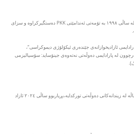
لە ناحیەی گەڤەر لە ھەکاری لەدایک بووە، ئابوری خوێندووە. بەیحان لە ساڵی ١٩٩٨ بە تۆمەتی ئەندامێتی PKK دەستگیرکراوە و سزای
“پارادایمی ئازادیخوازانەی جێندەری ئیکۆلۆژی دیموکراسی”،
رچوون لە پارادایمی دەوڵەتی نەتەوەی جینۆساید: سۆسیالیزمی
خەڵکی ئامەدە،بەتۆمەتی ھەوڵدان بۆ پارچەکردنی وڵات ماوەی ٣١ ساڵە لە زیندانەکانی دەوڵەتی تورکدایە،بڕیاربوو ساڵی ٢٠٢٤ ئازاد