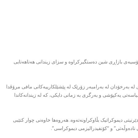
دۆسیەی ناسراو بە دۆسیەی بازاڕی شین دەستگیرکراوە و سزای زیندانی ھەتاھەتایی
ا بەشداری لە بەرخۆدان لە بەرامبەر زۆرێک لە پێشێلکارییەکانی مافی مرۆڤدا
اسەتی یەکپۆشی و بەرگری بە زمانی دایکی، کە لە زیندانەکاندا
دێرنیتی دیموکراتیک بڵاوکراونەتەوە. ھەروەھا خاوەنی چوار کتێبی
 نادەوڵەتی” و “کۆنفیدرالیزمی دیموکراسی”.