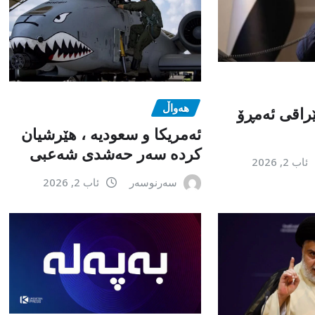
هەواڵ
راقی ئەمڕۆ
ئەمریکا و سعودیە ، هێرشیان
کردە سەر حەشدی شەعبی
ئاب 2, 2026
سەرنوسەر
ئاب 2, 2026