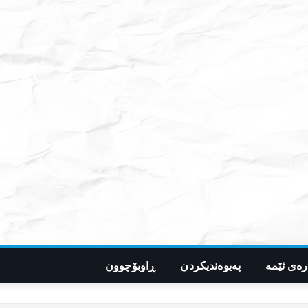
رەی ئێمە
پەیوەندیکردن
ڕاوبۆچوون