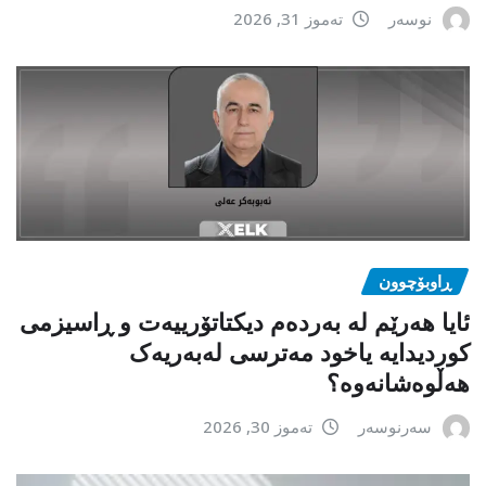
نوسەر
تەموز 31, 2026
ڕاوبۆچوون
ئایا هەرێم لە بەردەم دیکتاتۆرییەت و ڕاسیزمی
کوردیدایە یاخود مەترسی لەبەریەک
هەڵوەشانەوە؟
سەرنوسەر
تەموز 30, 2026