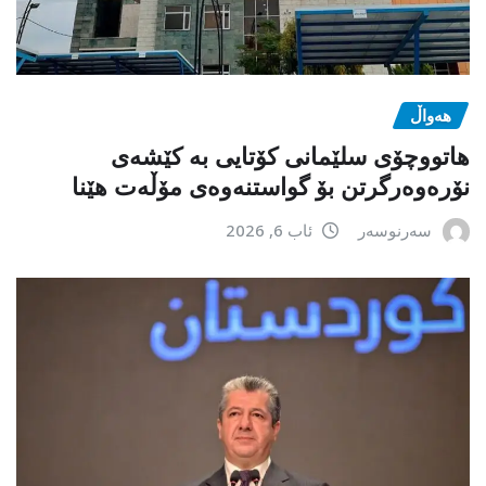
هەواڵ
هاتووچۆی سلێمانی کۆتایی بە کێشەی
نۆرەوەرگرتن بۆ گواستنەوەی مۆڵەت هێنا
سەرنوسەر
ئاب 6, 2026