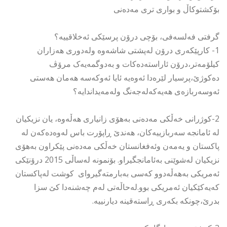
بۆکشتوکاڵ و بواری تری مەدەنی
گرفتی فەلسەفی، بۆچی درۆن پرسێکی ئەخلاقییە؟
1- کارپێکەری درۆن لەپشتی شاشەوە ولەدوری هەزاران
کیلۆمەتر،درۆن ئاراستەدەکات و بەدوگمەیەک مرۆڤ
دەکوژێ،پرسیار لێرەدا ئەوەیە ئایا ئەوکەسە هەمان هەستی
ئەوسەربازەی هەیەکەلەجەنگ ولەمەیداندایە؟
2-کوژرانی خەڵکی مەدەنی بەهۆی زانیاری هەڵەوە، یان نزیکیان
لە ئامانجە سەربازییەکان، هەندێ ڕاپۆرت باس لەوەدەکەن لە
پاکستان و یەمەن وئەفغانستان خەڵکی مەدەنی پێکراون بەهۆی
نزیکیان لەشوێنی بەئامانجگیراو. بۆنمونە لەساڵی 2015 درۆنێکی
ئەمریکی بەهەڵەدوو کەسی بەبارمتەگیروای کوشت لەپاکستان
کەیەکێکیان ئەمریکی بوو.لەحاڵەتی لەم چەشنەدا کێ سزا
بدرێ،چونکە بکەری ڕاستەقینە دیارنییە.