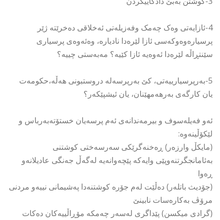
3-کوشتن بەبێ دادگاییکردن
4-ئازایەتی وەک چەمک وفەزیلەتی ئەخلاقی دەخرێتە ژێر
پرسیارەوەوکەسی ئازا لێرەدا نادیارە، وەئەوەی پرسیاری
سێنتڕاڵە لێرەدا ئەوەیە ئازا کێیە؟ مەبەستی چییە؟
5-بەرپرسیارییەتی، کێ بەرپرسەلە دروستبونی هەڵە،حکومەت
یان کارگەی بەرهەمهێنان، یان ئیشپێکەر؟
ئەو فەیلەسوف و بیرمەندانەی ئەم پرسەیان خستۆتەبەرباس و
لێکۆڵینەوە:
(مایکڵ وارزەر) ڕەخنەگرێکی سەرسەختی کوشتنی
بەئامانجگرتنەوپێی وایەکە پێچەوانەیە لەگەڵ جەنگی عادیلانەو
ڕەوا
(جۆدیث باتلەر) دەڵێت لەم جۆرە کوشتنەدا پەشیمانی نییەو مردنی
مرۆڤ بەکارەسات نابینێ
(گرادی میکسن) پێداگری لەسەر چەمکە مۆڕاڵییەکان دەکات