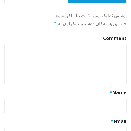
پۆستی ئەلیکترۆنییەکەت بڵاوناکرێتەوە.
خانە پێویستەکان دەستنیشانکراون بە
*
Comment
*
Name
*
Email