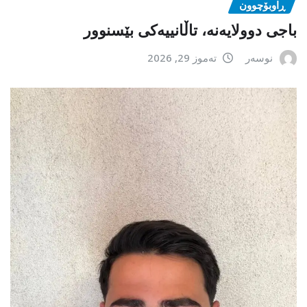
ڕاوبۆچوون
باجی دوولایەنە، تاڵانییەکی بێسنوور
نوسەر
تەموز 29, 2026