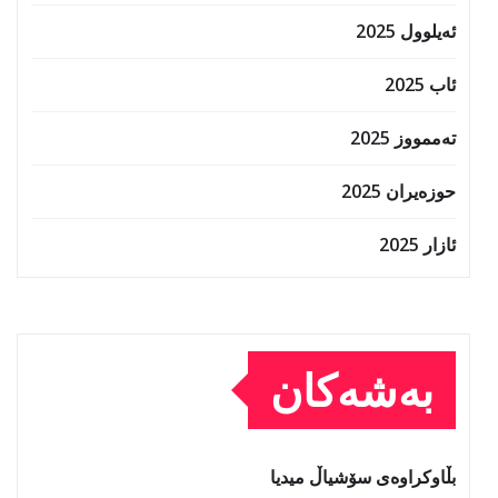
ئەیلوول 2025
ئاب 2025
تەممووز 2025
حوزه‌یران 2025
ئازار 2025
بەشەکان
بڵاوکراوەی سۆشیاڵ میدیا