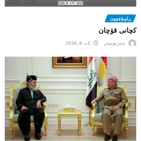
ڕاوبۆچوون
کچانی قۆچان
سەرنوسەر
ئاب 6, 2026