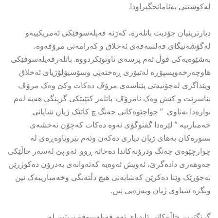
لەکوشتنی بەئامانجگیراودا.
دیارترینیان جۆدیث باتلەرە، کەژنە فەیلەسوفێکی ئەمریکییەو
لەگۆشەنیگای فەلسەفەی ئەخلاق و کەرامەتی مرۆڤەوە،
بەشێوەیەکی قوڵ ئەم پرسەی تاوتوێکردووە. باتلەرفەیلەسوفێکی
هاوچەرخەوپسپۆڕە لەتیۆری ڕەخنەیی وسۆسیۆلۆژیای ئەخلاق
وپێداگری لەچۆنیەتی پێناسەی مرۆڤ دەکات وکێ وەک مرۆڤ
بناسرێت و کێش وەک نامرۆڤ. باتلەر کتێبێکی گرینگی هەیە لەم
بوارەدا بەناوی ” چواچێوەکانی جەنگ چ کاتێک ژیان شایانی
خەمبارییە ” لێرەدا گفتوگۆی ئەوە دەکات کەچۆن نەخشەی
سنورەکان بەهای ژیان دیاری دەکەن وئەم بیروباوەڕەی لە
چوارچێوەی جەنگ ودرۆنەکاندا دەخاتە ڕوو. ئەو پێ لەسەر خاڵێکی
جەوهەری دادەگرێ، ئەویش ئەوەیە کەئەوانەی بەدرۆن دەکوژرێن
بەجۆرێک وێنا دەکرێن کەشایەنی هیچ دڵتەنگی وخەمبارییەک نین
وبگرە شیاوی ژیان وبەزەیی نین.
گرنگترین خاڵەکانی ئایدیای ئەم فەیلەسوفە بریتین لە