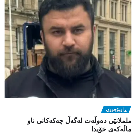
ڕاوبۆچوون
ململانێی دەوڵەت لەگەڵ چەکەکانی ناو
ماڵەکەی خۆیدا