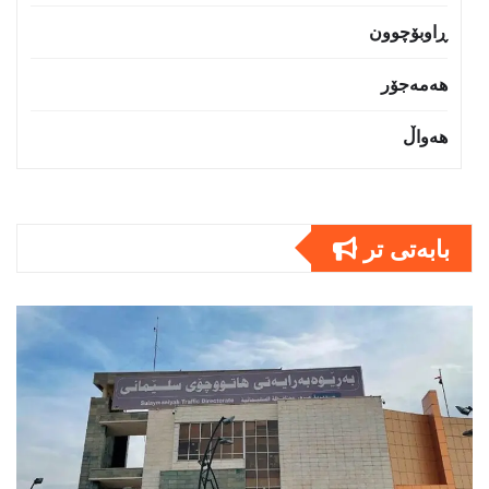
ڕاوبۆچوون
هەمەجۆر
هەواڵ
بابەتى تر