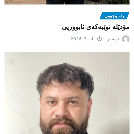
ڕاوبۆچوون
مۆدێلە نوێیەکەى ئابووریی
نوسەر
ئاب 3, 2026