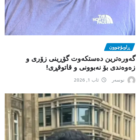
ڕاوبۆچوون
گەورەترین دەستکەوت گۆڕینی زۆری و
زەوەندی بۆ نەبوونی و قاتوقڕی!
نوسەر
ئاب 1, 2026