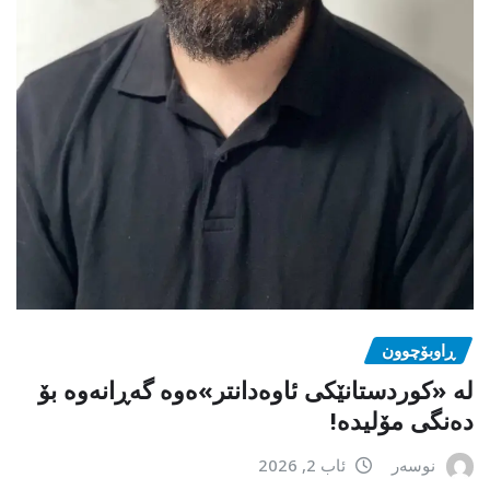
ڕاوبۆچوون
لە «کوردستانێکی ئاوەدانتر»ەوە گەڕانەوە بۆ
دەنگی مۆلیدە!
نوسەر
ئاب 2, 2026