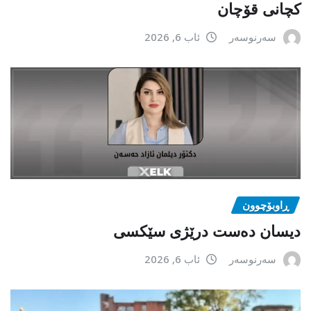
کچانی قۆچان
سەرنوسەر
ئاب 6, 2026
ڕاوبۆچوون
دیسان دەست درێژی سێکسی
سەرنوسەر
ئاب 6, 2026