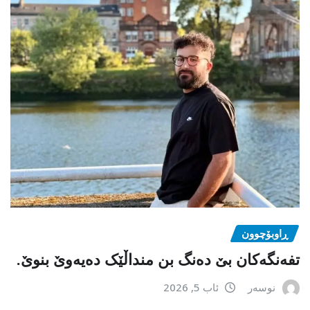
ڕاوبۆچوون
تفەنگەکان بێ دەنگ بن منداڵێک دەیەوێ بنوێ.
نوسەر
ئاب 5, 2026