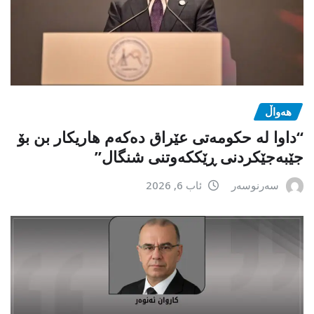
هەواڵ
“داوا لە حكومەتی عێراق دەكەم هاریكار بن بۆ
جێبەجێكردنی ڕێككەوتنی شنگال”
سەرنوسەر
ئاب 6, 2026