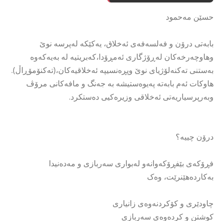
حسێن مەحمود
بابەتی درۆن و فەلسەفەی ئەخلاق، یەکێکە لەپرسە نوێ
وهاوچەرخەکان لەڕۆژگاری ئەمڕۆدا،کەبریتیە لە بەیەکەوە
بەستنی تەکنەلۆژیای نوێ وپڕەنسیپە ئەخلاقیەکان،(تەکنۆمۆڕاڵ).
هاوکات ئەم بابەتە پەیوەستیشە بە جەنگ و مافەکانی مرۆڤ
وبەرپرسیاریەتی ئەخلاقی وزیرەکیی دەستکرد.
درۆن چییە؟
فڕۆکەی بێفڕۆکەوانەو لەبواری سەربازی و مەدەنیدا
بەکاردەهێنرێت، وەک
چاودێری و کۆکردنەوەی زانیاری
کوشتن و کردەوەی سەربازی