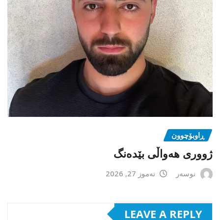
ڕاوبۆچوون
ژووری هەواڵی بێدەنگ
نوسەر
تەموز 27, 2026
LEAVE A REPLY