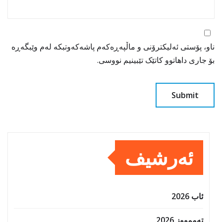
ناو، پۆستی ئەلیکترۆنی و ماڵپەڕەکەم پاشەکەوتبکە لەم وێبگەڕە
بۆ جاری داهاتوو کاتێک تێبینیم نووسی.
ئەرشیف
ئاب 2026
تەممووز 2026