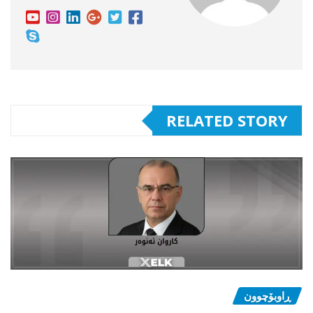
RELATED STORY
ڕاوبۆچوون