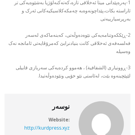
1-پەرەپێدانی میتا ئەخلاقی تازە،کەتەکنەلۆژیا بەشێوەیەکی تر
ئاراستە بکات،پێداچونەوەبە چەمکەکلاسیکیەکانی ئەرک و
بەرپرسیارییەتی
2-ڕێککەوتنامەیەکی نێوەدەوڵەتی، کەبنەماکەی لەسەر
فەلسەفەی ئەخلاقی کانت بنیادنرابێ کەمرۆڤایەتی ئامانجە نەک
وەسیلە
3-ڕوونیاری (الشفافية) ، هەموو کردەیەکی سەربازی قابیلی
لێپێچینەوە بێت، لەئاستی نێو خۆیی ونێودەوڵەتیدا.
نوسەر
Website:
http://kurdpress.xyz