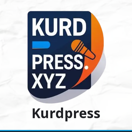
Ski
t
conten
Kurdpress