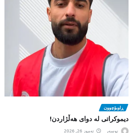
ڕاوبۆچوون
دیموکراتی لە دوای هەڵژاردن!
نوسەر
تەموز 26, 2026