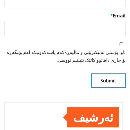
*
Email
ناو، پۆستی ئەلیکترۆنی و ماڵپەڕەکەم پاشەکەوتبکە لەم وێبگەڕە
بۆ جاری داهاتوو کاتێک تێبینیم نووسی.
ئەرشیف