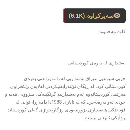
سەیرکراوە:
(6.1K)
كاوە مەحموود
بەشداری لە بەرەی كوردستانی
حزبی شیوعیی عێراق بەشداریی لە دامەزراندنی بەرەی
كوردستانی كرد، لە ڕێگای نوێنەرایەتیكردنی لەلایەن رێكخراوی
هەرێمی كوردستانەوە. ئەم بەشدارییە گرنگییەكی میژوویی هەیە و
خودی ئەو بەرەیەش، كە لە ئایاری 1988دا دامەزرا، توانی لە
قۆناغێكی هەستیاری بزووتنەوەی رزگاریخوازی گەلی كوردستاندا
ڕۆڵێكی ئەرێنی ببینێت.