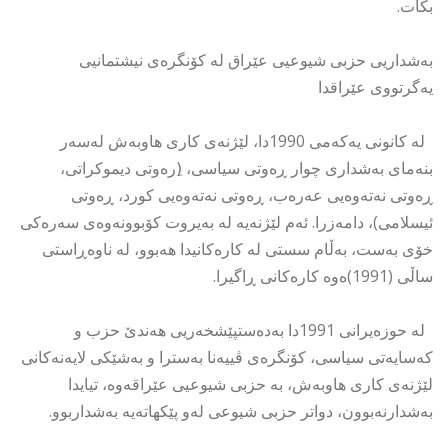
بكات.
بەشداریی حزبی شیوعیی عێراق لە كۆنگرەی نیشتمانیی
یەگرتووی عێراقدا
لە كانونی یەكەمی 1990دا، لێژنەی كاری هاوبەش لەسەر
بنەمای بەشداری چوار ڕەوتی سیاسی، (ِرەوتی دیموكراتی،
ڕەوتی نەتەوەیی عەرەب، ڕەوتی نەتەوەیی كورد، ڕەوتی
ئیسلامی)، دامەزرا. ئەم لێژنەیە لە بەیروت كۆبوونەوەی سەرەكی
خۆی بەست، بەڵام سستی لە كارەكانیدا هەبوو، لە ناوەڕاستی
ساڵی (1991)ەوە كارەكانی ڕاگیرا.
لە حوزەیرانی 1991دا بەدەستپێشخەریی هەندێ حزب و
كەسایەتی سیاسی، كۆنگرەی ڤییەنا بەسترا و بەشێكی لایەنەكانی
لێژنەی كاری هاوبەش، بە حزبی شیوعیی عێراقەوە، تیایدا
بەشدارنەبوون، دواتر حزبی شیوعی لەو پێكهاتەیە بەشداربوو.