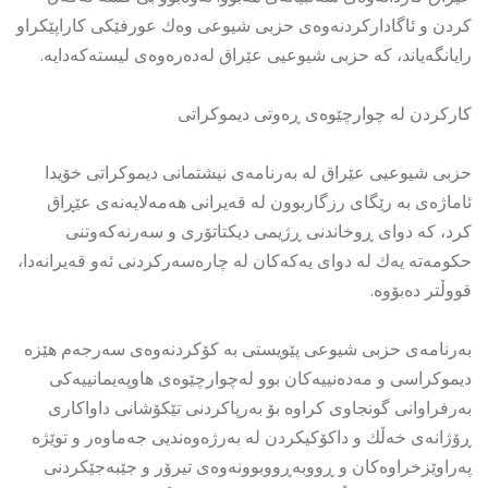
كردن و ئاگاداركردنەوەی حزبی شیوعی وەك عورفێكی كاراپێكراو
رایانگەیاند، كە حزبی شیوعیی عێراق لەدەرەوەی لیستەكەدایە.
كاركردن لە چوارچێوەی ڕەوتی دیموكراتی
حزبی شیوعیی عێراق لە بەرنامەی نیشتمانی دیموكراتی خۆیدا
ئاماژەی بە رێگای رزگاربوون لە قەیرانی هەمەلایەنەی عێڕاق
كرد، كە دوای ڕوخاندنی ڕژیمی دیكتاتۆری و سەرنەكەوتنی
حكومەتە یەك لە دوای یەكەكان لە چارەسەركردنی ئەو قەیرانەدا،
قووڵتر دەبۆوە.
بەرنامەی حزبی شیوعی پێویستی بە كۆكردنەوەی سەرجەم هێزە
دیموكراسی و مەدەنییەكان بوو لەچوارچێوەی هاوپەیمانییەكی
بەرفراوانی گونجاوی كراوە بۆ بەرپاكردنی تێكۆشانی داواكاری
ڕۆژانەی خەڵك و داكۆكیكردن لە بەرژەوەندیی جەماوەر و توێژە
پەراوێزخراوەكان و ڕووبەڕووبوونەوەی تیرۆر و جێبەجێكردنی