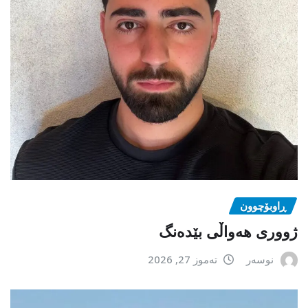
ڕاوبۆچوون
ژووری هەواڵی بێدەنگ
نوسەر
تەموز 27, 2026