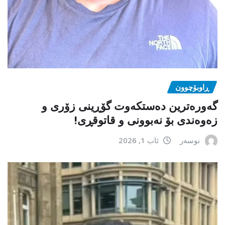
ڕاوبۆچوون
گەورەترین دەستکەوت گۆڕینی زۆری و
زەوەندی بۆ نەبوونی و قاتوقڕی!
نوسەر
ئاب 1, 2026