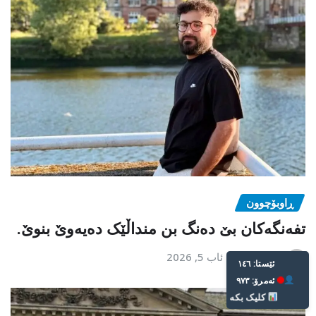
ڕاوبۆچوون
تفەنگەکان بێ دەنگ بن منداڵێک دەیەوێ بنوێ.
نوسەر
ئاب 5, 2026
Live: 146
Today: 973
Click Here