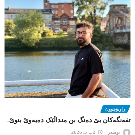
ڕاوبۆچوون
تفەنگەکان بێ دەنگ بن منداڵێک دەیەوێ بنوێ.
نوسەر
ئاب 5, 2026