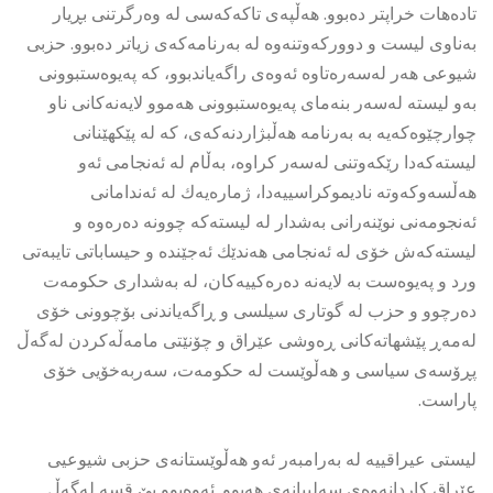
تادەهات خراپتر دەبوو. هەڵپەی تاكەكەسی لە وەرگرتنی بڕیار
بەناوی لیست و دووركەوتنەوە لە بەرنامەكەی زیاتر دەبوو. حزبی
شیوعی هەر لەسەرەتاوە ئەوەی راگەیاندبوو، كە پەیوەستبوونی
بەو لیستە لەسەر بنەمای پەیوەستبوونی هەموو لایەنەكانی ناو
چوارچێوەكەیە بە بەرنامە هەڵبژاردنەكەی، كە لە پێكهێنانی
لیستەكەدا رێكەوتنی لەسەر كراوە، بەڵام لە ئەنجامی ئەو
هەڵسەوكەوتە نادیموكراسییەدا، ژمارەیەك لە ئەندامانی
ئەنجومەنی نوێنەرانی بەشدار لە لیستەكە چوونە دەرەوە و
لیستەكەش خۆی لە ئەنجامی هەندێك ئەجێندە و حیساباتی تایبەتی
ورد و پەیوەست بە لایەنە دەرەكییەكان، لە بەشداری حكومەت
دەرچوو و حزب لە گوتاری سیلسی و ڕاگەیاندنی بۆچوونی خۆی
لەمەڕ پێشهاتەكانی ڕەوشی عێراق و چۆنێتی مامەڵەكردن لەگەڵ
پڕۆسەی سیاسی و هەڵوێست لە حكومەت، سەربەخۆیی خۆی
پاراست.
لیستی عیراقییە لە بەرامبەر ئەو هەڵوێستانەی حزبی شیوعیی
عێراق كاردانەوەی سەلبیانەی هەبوو. ئەوەبوو بێ قسە لەگەڵ