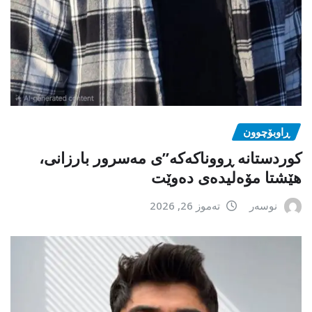
ڕاوبۆچوون
کوردستانە ڕووناکەکە”ی مەسرور بارزانی،
هێشتا مۆەلیدەی دەوێت
نوسەر
تەموز 26, 2026