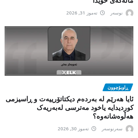
نوسەر
تەموز 31, 2026
ڕاوبۆچوون
ئایا هەرێم لە بەردەم دیکتاتۆرییەت و ڕاسیزمی
کوردیدایە یاخود مەترسی لەبەریەک
هەڵوەشانەوە؟
سەرنوسەر
تەموز 30, 2026