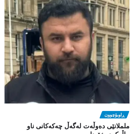
ڕاوبۆچوون
ململانێی دەوڵەت لەگەڵ چەکەکانی ناو
ماڵەکەی خۆیدا