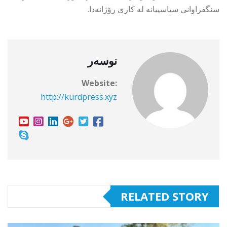
سنگفراوانی سیاسییانە لە كاری رۆژانەدا.
نوسەر
Website:
http://kurdpress.xyz
RELATED STORY