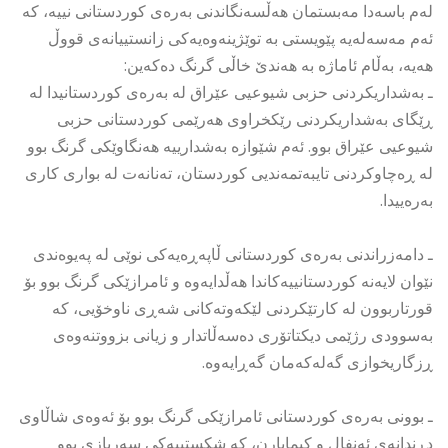
لەم باسەدا مەبستمان هەڵسەنگاندنی بەرەی كوردستانی نییە، كە
ئەم مەسەلەیە پێویستی بە توێژینەوەیەكی زانستییانەی قووڵ
هەیە، بەڵام ئاماژە بە هەندێ خاڵی گرنگ دەكەین:
ـ بەشداریكردنی حزبی شیوعیی عێراق لە بەرەی كوردستانیدا لە
ڕێگای بەشداریكردنی رێكخراوی هەرێمی كوردستانی حزبی
شیوعیی عێراق بوو. ئەم شێوازە بەشدارییە هەنگاوێكی گرنگ بوو
لە ڕەچاوكردنی تایبەتمەندیی كوردستان، تەنانەت لە بواری كاری
بەرەییدا.
ـ دامەزراندنی بەرەی كوردستانی ڵاپەڕەیەكی نوێی لە پەیوەندی
نێوان لایەنە كوردستانییەكاندا هەڵدایەوە و ئامرازێكی گرنگ بوو بۆ
قورتاربوون لە كارتێكردنی لێكەوتەكانی شەڕی ناوخۆیی، كە
بەسوودی رژێمی دیكتاتۆری دەسەڵاتدار و زیانی بزووتنەوەی
ڕزگاریخوازی گەلەكەمان گەڕایەوە.
ـ بوونی بەرەی كوردستانی ئامرازێكی گرنگ بوو بۆ ئەوەی شاڵاوی
دڕندانەی ئەنفال و كیمابارن، كە شكستییەكی سەربازی بوو