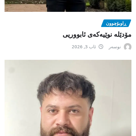
ڕاوبۆچوون
مۆدێلە نوێیەکەى ئابووریی
نوسەر
ئاب 3, 2026