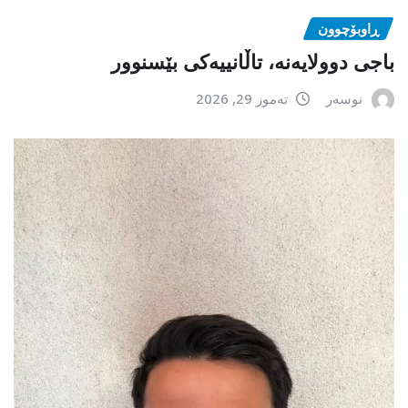
ڕاوبۆچوون
باجی دوولایەنە، تاڵانییەکی بێسنوور
نوسەر
تەموز 29, 2026