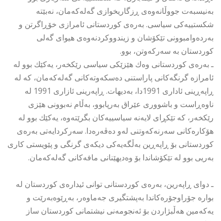
بەنیسبەت جووڵانەوەی ڕزگاریخوازی گەلەكەمان، نەبێتە
شكستییەكی سیاسی. بەرەی كوردستانی ئامرازی خۆڕاگرتن و
بەردەوامبوونی تێكۆشان و زیندووكردنەوەی هیوای گەلی
كوردستان بە سەركەوتن، بوو.
ـ بەرەی كوردستانی وەك هێزێكی سیاسی رێكخەر، یەكێك بوو لە
ئامرازە گرنگەكانی پاراستنی دەسكەوتەكانی گەلەكەمان، كە لە
ڕاپەڕینی ئاداری 1991دا، بەدیهات. ڕاپەرینی ئازاری 1991 لە
ناوەڕاست و باشووری عێراق بەرپابوو، بەڵام نەبوونی هێزی
رێكخەر، كە تێكڕای لایەنە سیاسییەكان بگرێتەوە، یەكێك بوو لە
هۆكارەكانی سەرنەكەوتنی لەو دەڤەرەدا. سەركردایەتی بەرەی
كوردستانی بۆ ڕاپەڕین بەڵگەیەكی دیكەی گرنگی و پێویستی كاری
بەریی بوو لە تێكۆشاندا بۆ وەدیهێنانی مافەكانی گەلەكەمان.
ـ دوای ڕاپەرین، بەرەی كوردستانی توانی ئیدارەی كوردستان لە
بوارە جۆراوجۆرەكاندا بەپشتگیری جەماوەر، بەڕێوەبەرێت و
یەكەمین هەڵبژاردن بۆ ئەنجومەنی نیشتمانی كوردستان ساز