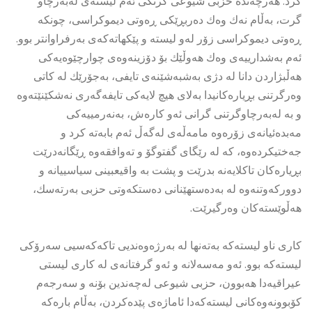
كرد. هەرچەندە حزبی شیوعی گرنگی ئەم لیستەی لەبەرچاو
گرت، بەڵام نەك وەك دەربڕێكی ڕەوتی دیموكراسی، چونكە
ڕەوتی دیموكراسی زۆر لەو لیستە و پێكهاتەكەی بەرفراوانتر بوو.
ئەم بەشدارییەی وەك هەوڵێك بۆ دۆزینەوەی چوارچێوەیەكی
هەڵبژاردن دانا لە دژی بەشبەشێنەی تایفی، بەجۆرێك لە كاتی
وەرگرتنی بڕیارەكانیدا بەلای هیچ لایەكی تایفەگەری نەشكێنێتەوە
و بە لەبەرچاوگرتنی گرانی ئەو كارەش، بەنەرمییەكی
مەبدەئیانەی زۆرەوە مامەڵەی لەگەڵ ئەم بابەتە كرد و
جەختیكردەوە، كە لە رێگای گفتوگۆ و تەوافقەوە ڕێگانەدرێت
بڕیارەكان تاكلایەنە بدرێت و پشت بە واقیعبینی سیاسییانە و
دووركەوتنەوە لە بەدەستهێنانی دەستكەوتی حزبی بەرتەسك،
هەڵوێستەكان وەرگیرێت.
كاری ناو لیستەكە بەتەنها لە بەرژەوەندیی تاكەكەسیی سەرۆكی
لیستەكە بوو. ئەو مەسەلانە و ئەو گرفتانەی لە كاری لیستی
عیراقیەدا هەبوون، حزبی شیوعی لەچەندین بۆنە و سەرجەم
كۆبوونەوەكانی لیستەكەدا ئاماژەی پێدەكردن، بەڵام بارەكە