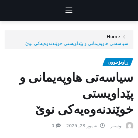
Home
سیاسەتی هاوپەیمانی و پێداویستی خوێندنەوەیەكی نوێ
ڕاوبۆچوون
سیاسەتی هاوپەیمانی و
پێداویستی
خوێندنەوەیەكی نوێ
نوسەر
تەموز 23, 2025
0