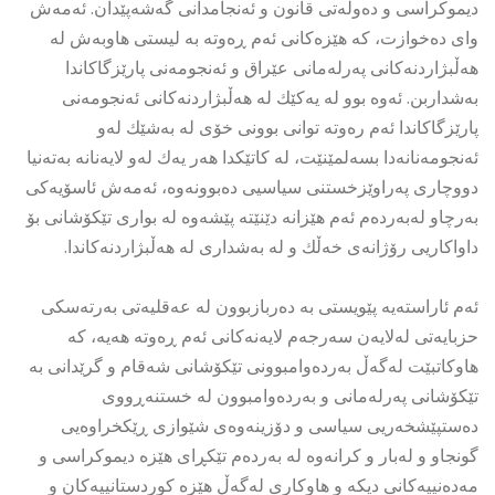
دیموكراسی و دەوڵەتی قانون و ئەنجامدانی گەشەپێدان. ئەمەش
وای دەخوازت، كە هێزەكانی ئەم ڕەوتە بە لیستی هاوبەش لە
هەڵبژاردنەكانی پەرلەمانی عێراق و ئەنجومەنی پارێزگاكاندا
بەشداربن. ئەوە بوو لە یەكێك لە هەڵبژاردنەكانی ئەنجومەنی
پارێزگاكاندا ئەم رەوتە توانی بوونی خۆی لە بەشێك لەو
ئەنجومەنانەدا بسەلمێنێت، لە كاتێكدا هەر یەك لەو لایەنانە بەتەنیا
دووچاری پەراوێزخستنی سیاسیی دەبوونەوە، ئەمەش ئاسۆیەكی
بەرچاو لەبەردەم ئەم هێزانە دێنێتە پێشەوە لە بواری تێكۆشانی بۆ
داواكاریی رۆژانەی خەڵك و لە بەشداری لە هەڵبژاردنەكاندا.
ئەم ئاراستەیە پێویستی بە دەربازبوون لە عەقلیەتی بەرتەسكی
حزبایەتی لەلایەن سەرجەم لایەنەكانی ئەم ڕەوتە هەیە، كە
هاوكاتبێت لەگەڵ بەردەوامبوونی تێكۆشانی شەقام و گرێدانی بە
تێكۆشانی پەرلەمانی و بەردەوامبوون لە خستنەڕووی
دەستپێشخەریی سیاسی و دۆزینەوەی شێوازی ڕێكخراوەیی
گونجاو و لەبار و كرانەوە لە بەردەم تێكڕای هێزە دیموكراسی و
مەدەنییەكانی دیكە و هاوكاری لەگەڵ هێزە كوردستانییەكان و