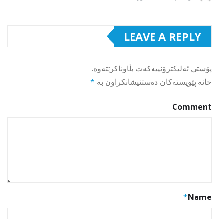
LEAVE A REPLY
پۆستی ئەلیکترۆنییەکەت بڵاوناکرێتەوە.
خانە پێویستەکان دەستنیشانکراون بە
*
Comment
*
Name