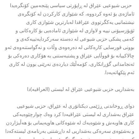
حزبی شیوعیی عێراق لە ڕاپۆرتی سیاسی پێنجەمین كۆنگرەیدا
ئاماژەی بۆ ئەوە كردووە، كە شێوازی كاركردن لە كۆنگرەی
نیشتمانیی یەكگرتووی عێراقدا لەبارترین شێوازی كاری
ئۆپۆزسیۆنی نییە و لاوازی لە شێوازی ئامادەیی بۆ كارەكانی و
كەمی پشكی حزبی شیوعی لە دەستە سەركردایەتییەكەی و
بوونی قورسایی كارەكانی لە دەرەوەی وڵات و نەگواستنەوەی ئەو
چالاكییانە بۆ قووڵایی عێراق و پشتبەستنی بە هۆكاری دەرەكی بۆ
ئەنجامدانی گۆڕانكاری، كۆمەڵێك دیاردەی نەرێنی بوون لە كاری
ئەم پێكهاتەیەدا.
بەشداریی حزبی شیوعیی عێراق لە لیستی (العراقیە)دا
دوای ڕوخاندنی ڕژێمی دیكتاتۆری لە عێڕاق، حزبی شیوعیی
عێراق بەشداری لە لیستی عێراقیەدا كرد وەك چوارچێوەیەكی
كاری هاوبەش و شێوەیەك لە شێوەكانی هاوپەیمانی بۆ هەڵبژاردن
و بەشێوەی سەرەكی بەشداریی لە داڕشتنی بەرنامەی لیستەكەدا