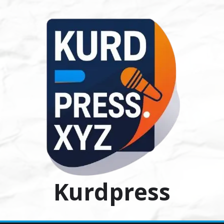
Ski
t
conten
Kurdpress