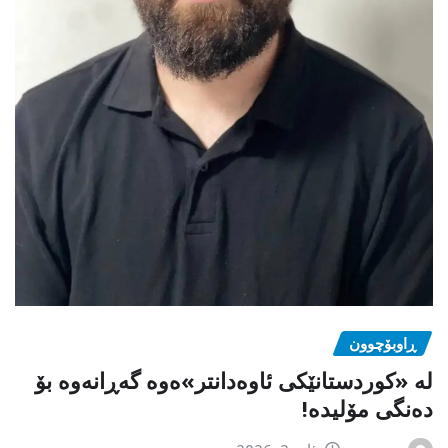
ڕاوبۆچوون
لە «کوردستانێکی ئاوەدانتر»ەوە گەڕانەوە بۆ
دەنگی مۆلیدە!