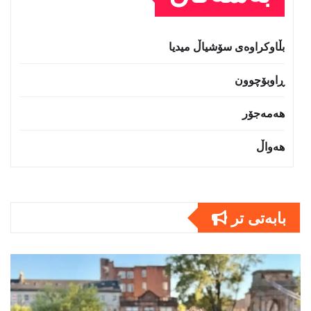
بڵاوکراوەی سۆشیاڵ میدیا
ڕاوبۆچوون
هەمەجۆر
هەواڵ
بابەتى تر