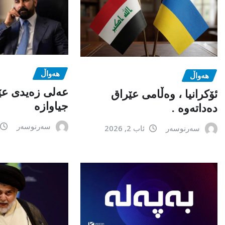
هەواڵ
هەواڵ
عەلی زەیدی عێ
ئۆکرانیا ، وەڵامی عێراق
جیاوازە
دەداتەوە .
سەرنوسەر
سەرنوسەر
ئاب 2, 2026