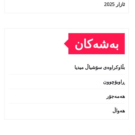
ئازار 2025
بەشەکان
بڵاوکراوەی سۆشیاڵ میدیا
ڕاوبۆچوون
هەمەجۆر
هەواڵ