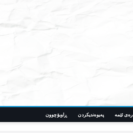
رەی ئێمە
پەیوەندیکردن
ڕاوبۆچوون