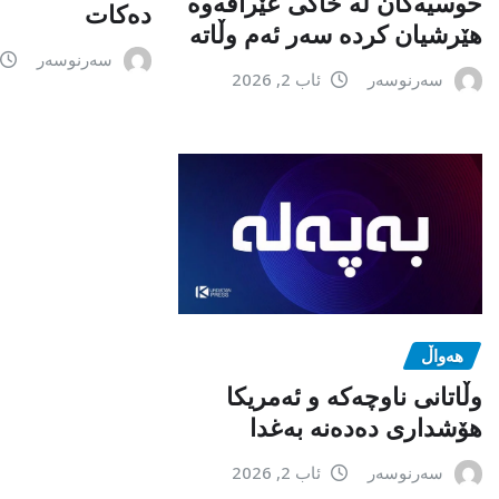
حوسیەکان لە خاکی عێراقەوە
دەکات
هێرشیان کردە سەر ئەم وڵاتە
سەرنوسەر
سەرنوسەر
ئاب 2, 2026
هەواڵ
وڵاتانی ناوچەکە و ئەمریکا
هۆشداری دەدەنە بەغدا
سەرنوسەر
ئاب 2, 2026