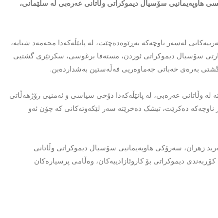
ێوەچوونی کۆنفرانسی هاوپەیمانیی سۆسیال دیموکراتی وڵاتانی عەرەبی لە سلێمانی،
ەرییەکانی لەسەر ناوچەکە بەڕێوەدەچێت، لە پانێڵەکەدا محەمەد شتایە،
ارتی سۆسیال دیموکراتی ئوردن، مستەفا برغوسی، سکرتێری گشتیی
گشتی بەرەی خەباتی جەماوەریی فەڵەستین بەشداردەبن.
 لە وڵاتانی عەرەبی، لە پانێڵەکەدا دۆخی سیاسی و ئەمنیی رۆژهەڵاتی
 ناوچەکە دەکرێت، تیشک دەخرێتە سەر لێکەوتەکانی کە چۆن ئەو
ەرید زهران، سەرۆکی هاوپەیمانیی سۆسیال دیموکراتی وڵاتانی
کۆڕبەندی دیموکراتی بۆ کاروئازادییەکان، وەڵامی پرسیارەکان