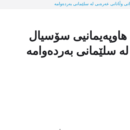
ی وڵاتانی عەرەبی لە سلێمانی بەردەوامە
هاوپەیمانیی سۆسیال
لە سلێمانی بەردەوامە