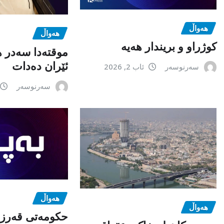
هەواڵ
هەواڵ
كوژراو و بریندار هەیە
موقتەدا سەدر 
ئێران دەدات
سەرنوسەر
ئاب 2, 2026
سەرنوسەر
هەواڵ
هەواڵ
حکومەتی قەرزی