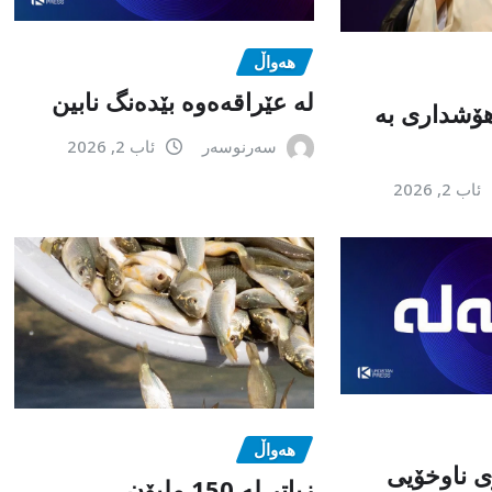
هەواڵ
لە عێراقەەوە بێدەنگ نابین
هۆشداری بە
سەرنوسەر
ئاب 2, 2026
ئاب 2, 2026
هەواڵ
 ناوخۆیی
زیاتر لە 150 ملیۆن