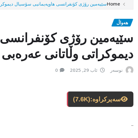
Home
سێیەمین رۆژی کۆنفرانسی هاوپەیمانیی سۆسیال دیموکرات
هەواڵ
سێیەمین رۆژی کۆنفرانسی 
دیموکراتی وڵاتانی عەرەبی 
نوسەر
ئاب 29, 2025
0
سەیرکراوە:
(7.6K)
_