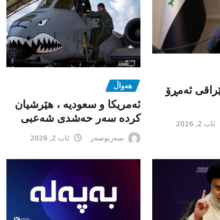
هەواڵ
راقی ئەمڕۆ
ئەمریکا و سعودیە ، هێرشیان
کردە سەر حەشدی شەعبی
ئاب 2, 2026
سەرنوسەر
ئاب 2, 2026