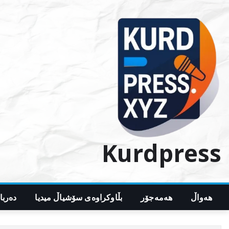
Ski
t
conten
Kurdpress
هەواڵ
هەمەجۆر
بڵاوکراوەی سۆشیاڵ میدیا
دەربا