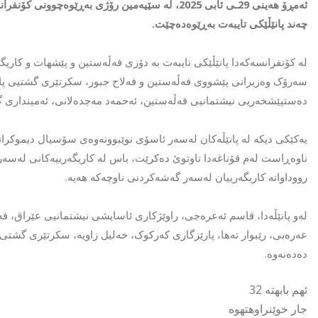
ئەمڕۆ هەینی 29ـی ئابی 2025، لە سێیەمین رۆژی بەڕ
چەند پانێڵێکی تایبەت بەڕێوەدەچێت.
لە کۆنفرانسەکەدا پانێڵێکی تایبەت بە دۆزی فەڵەستین و پێشهات و کاریگ
سەرۆک وەزیرانی پێشووی فەڵەستین و فەلاح جبور، سکرتێری گشتیی پ
دەستپێشخەریی نیشتمانیی فەڵەستین، ئەحمەد مەجدەلانی، ئەمینداری 
یەکێکی دیکە لە پانێڵەکان لەسەر ئاسۆی نوێبوونەوەی سۆسیال دیموکراتە
ناوەڕاست لەم قۆناغەدا تاوتوێ دەکرێت، باس لە کاریگەرییەکانی لەسەر
رووداوانە کاریگەرییان لەسەر گەشەکردنی ناوچەکە هەیە.
لەو پانێڵەدا، قاسم ئەعرەجی، راوێژکاری ئاسایشی نیشتمانیی عێراق، ف
عەرەبی، رێبوار تەها، پارێزگاری کەرکوک، خەلیل زاویە، سکرتێری گشتی 
دەدەنەوە.
ئهم بابهته 32
جار خوێنراوهتهوه