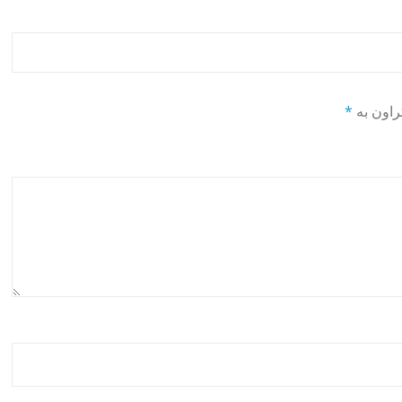
راون بە
*