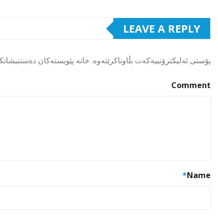
LEAVE A REPLY
پۆستی ئەلیکترۆنییەکەت بڵاوناکرێتەوە.
خانە پێویستەکان دەستنیشانک
Comment
*
Name