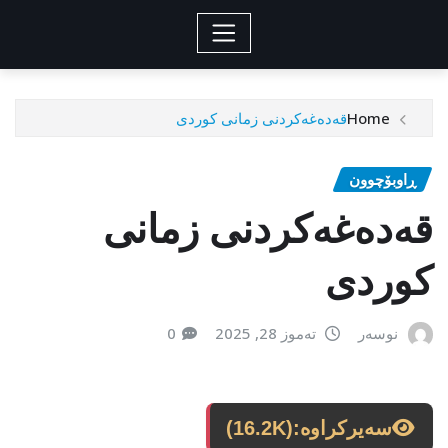
Home
قه‌ده‌غه‌كردنی زمانی كوردی
ڕاوبۆچوون
قه‌ده‌غه‌كردنی زمانی
كوردی
نوسەر
تەموز 28, 2025
0
سەیرکراوە:
(16.2K)