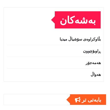
بەشەکان
بڵاوکراوەی سۆشیاڵ میدیا
ڕاوبۆچوون
هەمەجۆر
هەواڵ
بابەتى تر