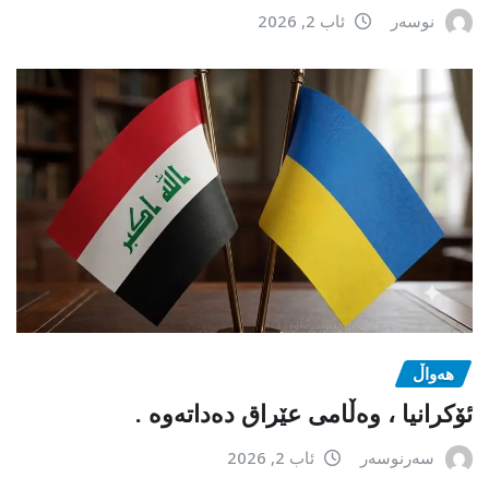
نوسەر
ئاب 2, 2026
هەواڵ
ئۆکرانیا ، وەڵامی عێراق دەداتەوە .
سەرنوسەر
ئاب 2, 2026