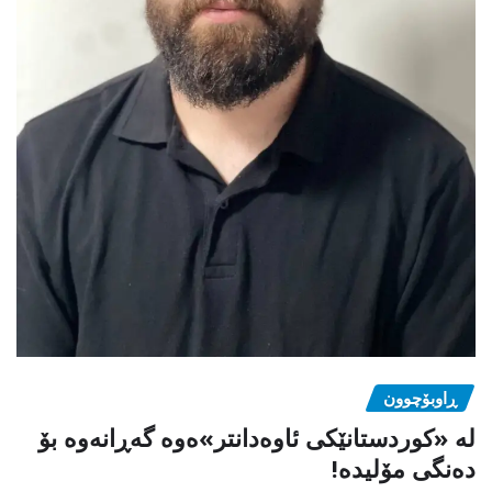
ڕاوبۆچوون
لە «کوردستانێکی ئاوەدانتر»ەوە گەڕانەوە بۆ
دەنگی مۆلیدە!