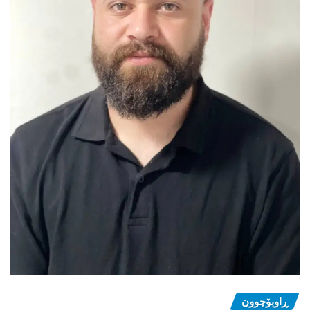
ڕاوبۆچوون