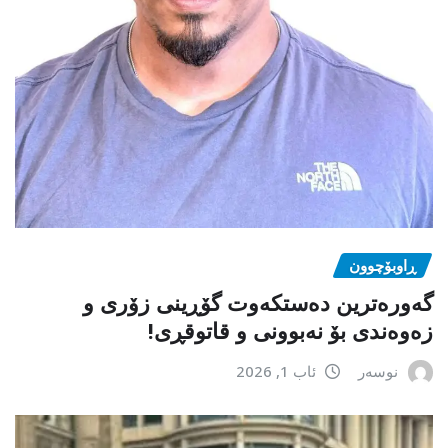
ڕاوبۆچوون
گەورەترین دەستکەوت گۆڕینی زۆری و
زەوەندی بۆ نەبوونی و قاتوقڕی!
نوسەر
ئاب 1, 2026