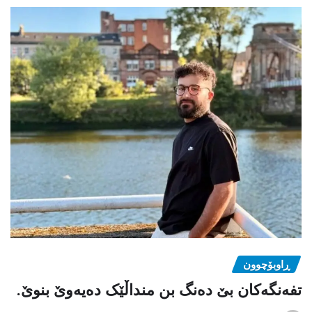
ڕاوبۆچوون
تفەنگەکان بێ دەنگ بن منداڵێک دەیەوێ بنوێ.