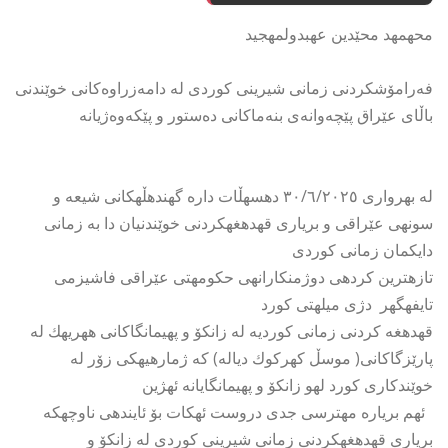
محهمهد محێدین عهبدولمهجید
فەرامۆشکردنی زمانی شیرینی کوردی لە دامەزراوەکانی خوێندنی
باڵای عێراق پێچەوانەی بنەماکانی دەستور و پێکەوەژیانە
له بهرواری ٣٠/٦/٢٠٢٥ دهسهڵات داره گهندهڵهكانی شیعه و
سونهی عێراقی و بریاری قهدهغهكردنی خوێندنیان دا به زمانی
دایكمان زمانی كوردی
تازهترین كردهی دوژمنكارانهی حكومهتی عێراقی فاشیزمی
تایفهگهر دژی میلهتی كورد
قهدهغه كردنی زمانی كوردیه له زانكۆ و پهیمانگاكانی ههریهك له
پارێزگاكانی( موسڵ كهركوك دیاله) كه ژمارهیهكی زۆر له
خوێندكاری كورد لهو زانكۆ و پهیمانگایانه ئهژین
ئهم بریاره مهترسی جدی دروست ئهكات بۆ ئایندهی ناوچهكه
بریاری قهدهغهكردنی زمانی شیرینی كوردی له زانكۆ و