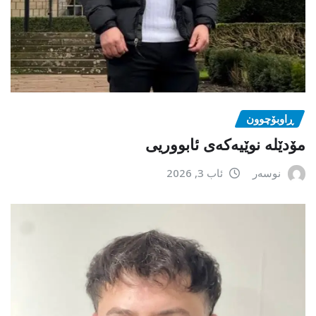
ڕاوبۆچوون
مۆدێلە نوێیەکەى ئابووریی
نوسەر
ئاب 3, 2026