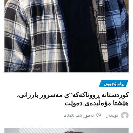
ڕاوبۆچوون
کوردستانە ڕووناکەکە”ی مەسرور بارزانی،
هێشتا مۆەلیدەی دەوێت
نوسەر
تەموز 26, 2026