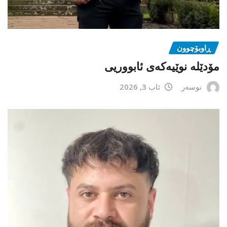
ڕاوبۆچوون
مۆدێلە نوێیەکەى ئابووریی
نوسەر
ئاب 3, 2026