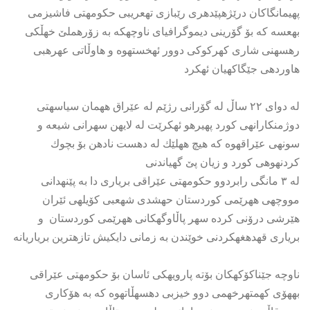
پهیمانگاكان درێژهپێدهری رێبازی تهعریبی حكومهتی فاشیزمی
بهعسه كه بۆ گۆرینی دیموگرافیای ناوچهكه به زۆرهملێ خهڵكی
رهسهنی شاری كهركوكی دوور ئهخستهوه و هاوڵاتی عهرهبی
هاوردهی جێگاكهیان ئهكرد
له دوای ٢٢ ساڵ له گۆرانی رژێم له عێراق ههمان سیاسهتی
دوژمنكارانهی كورد پهیرهو ئهكرێت له لایهن سهرانی شیعه و
سونهی عێراقهوه كه هیچ ههلێك له دهست نادهن بۆ بچوك
كردنهوهی كورد و زیان پێ گهیاندنی
له ٣ مانگی رابردوو حكومهتی عێراقی بریاری دا به پێنهدانی
مووچهی ههرێمی كوردستان حهشدی شهعبی كۆیلهی ئێران
هێرشی درۆنی كرده سهر پاڵاوگهكانی ههرێمی كوردستان و
بریاری قهدهغهكردنی خوێندن به زمانی دایكیش تازهترین بریاریانه
ناوچه جێناكۆكهكان بۆته پارویهكی ئاسان بۆ حكومهتی عێراقی
بههۆی كهمتهرخهمی دوو خیزبی دهسهڵاتهوه كه به هۆكاری