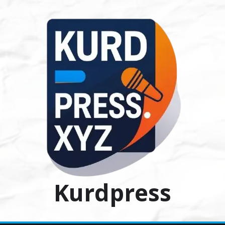
Ski
t
conten
Kurdpress