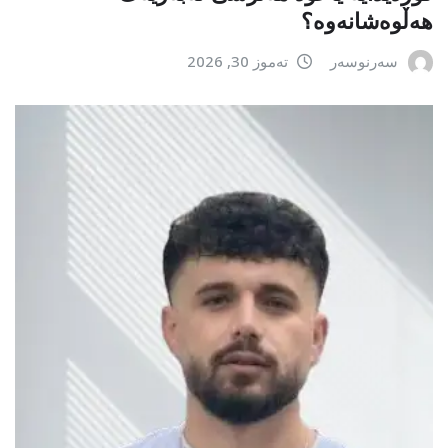
هەڵوەشانەوە؟
سەرنوسەر
تەموز 30, 2026