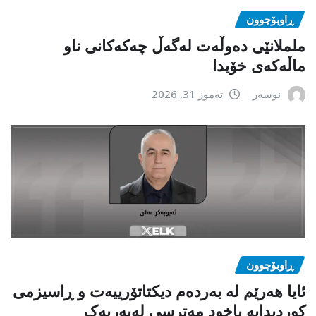
ڕاوبۆچوون
ململانێی دەوڵەت لەگەڵ چەکەکانی ناو
ماڵەکەی خۆیدا
نوسەر
تەموز 31, 2026
ڕاوبۆچوون
ئایا هەرێم لە بەردەم دیکتاتۆرییەت و ڕاسیزمی
کوردیدایە یاخود مەترسی لەبەریەک