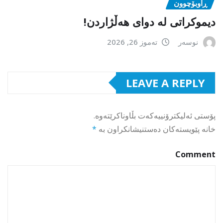
ڕاوبۆچوون
دیموکراتی لە دوای هەڵژاردن!
نوسەر
تەموز 26, 2026
LEAVE A REPLY
پۆستی ئەلیکترۆنییەکەت بڵاوناکرێتەوە.
خانە پێویستەکان دەستنیشانکراون بە
*
Comment