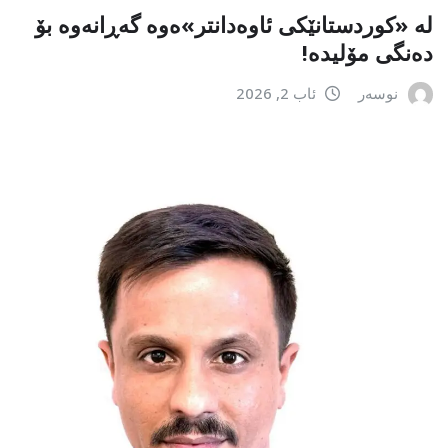
لە «کوردستانێکی ئاوەدانتر»ەوە گەڕانەوە بۆ
دەنگی مۆلیدە!
نوسەر
ئاب 2, 2026