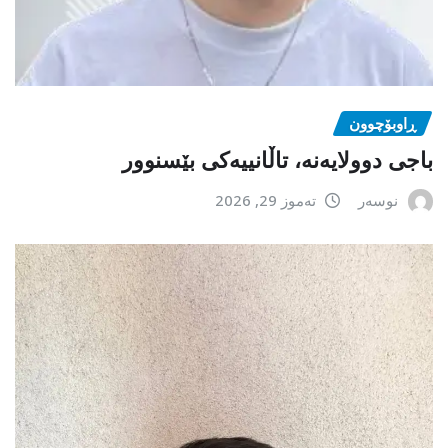
ڕاوبۆچوون
باجی دوولایەنە، تاڵانییەکی بێسنوور
نوسەر
تەموز 29, 2026