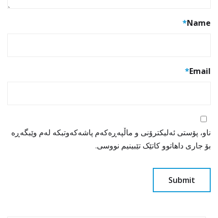
*
Name
*
Email
ناو، پۆستی ئەلیکترۆنی و ماڵپەڕەکەم پاشەکەوتبکە لەم وێبگەڕە
بۆ جاری داهاتوو کاتێک تێبینیم نووسی.