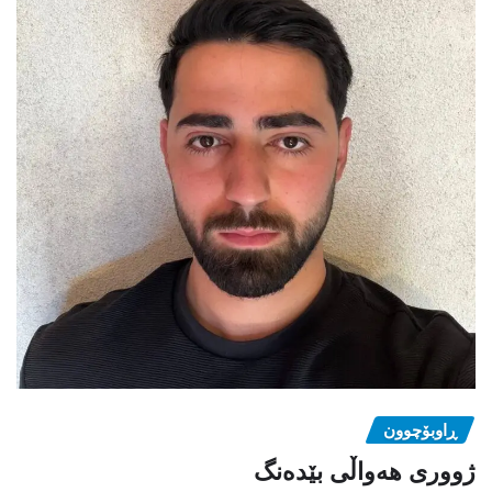
ڕاوبۆچوون
ژووری هەواڵی بێدەنگ