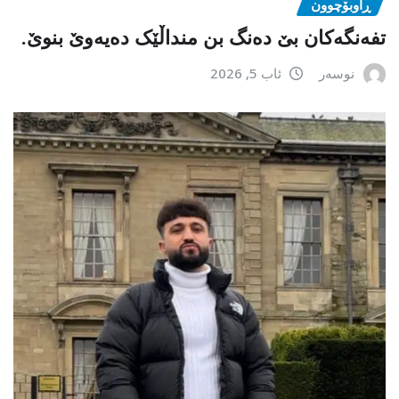
ڕاوبۆچوون
تفەنگەکان بێ دەنگ بن منداڵێک دەیەوێ بنوێ.
نوسەر
ئاب 5, 2026