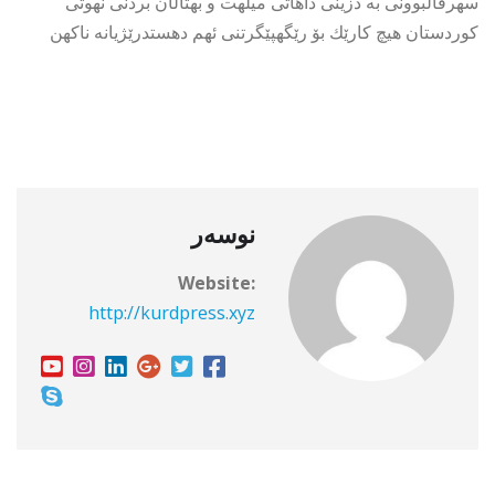
سهرقاڵبوونی به دزینی داهاتی میلهت و بهتاڵان بردنی نهوتی
كوردستان هیچ كارێك بۆ رێگهپێگرتنی ئهم دهستدرێژیانه ناكهن
نوسەر
Website:
http://kurdpress.xyz