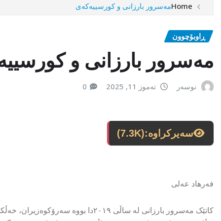
Home
مەسرور بارزانی و کورسییەکەی
ڕاوبۆچوون
مەسرور بارزانی و کورسیی
نوسەر
تەموز 11, 2025
0
سەیرکراوە:
(7.3K)
فەرهاد عەلی
کاتێک مەسرور بارزانی لە ساڵی ٢٠١٩دا ب