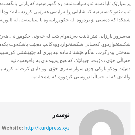
پرسیارێک ئایا ئەمە ئەو سیاسەتمەدارە گەورەیەیە کە پارتی بانگەشەی 
ئەمە ئەو کەسەیەیە کە شایانی ڕابەرایەتی هەرێمی کوردستانە؟ وەڵا
شتێکدا کە دەستی بۆ بردووە. لە حکومڕانیەوە تا سیاسەت، لە ئابوریەو
مەسرور بارزانی ئیتر نابێت بەردەوام بێت لە خەونی حکومڕانی. هەر
شکستخواردوو. کەسانی شکستخواردووەکانب دەبێت پاشکەوت بکەن، 
سەختی وەرگرت، بەڵام هێشتا ئامادە نیە بیری لە جێهێشتنی کورسییەک
خەیاڵی خۆی دەژیت، جیهانێک کە هیچ پەیوەندی بە واقیعەوە نیە.
دەبێت وەکو باوکی چۆن سوار سەری خۆی بوو دایان کرت لە کورسییەک
وڵاتەی کە لە خەیاڵیا دروستی کردووە کە شێتخانەیە .
نوسەر
Website:
http://kurdpress.xyz