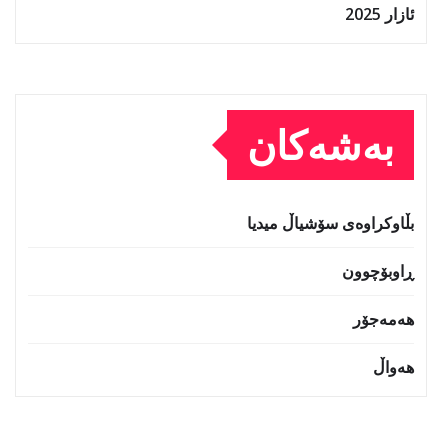
ئازار 2025
بەشەکان
بڵاوکراوەی سۆشیاڵ میدیا
ڕاوبۆچوون
هەمەجۆر
هەواڵ