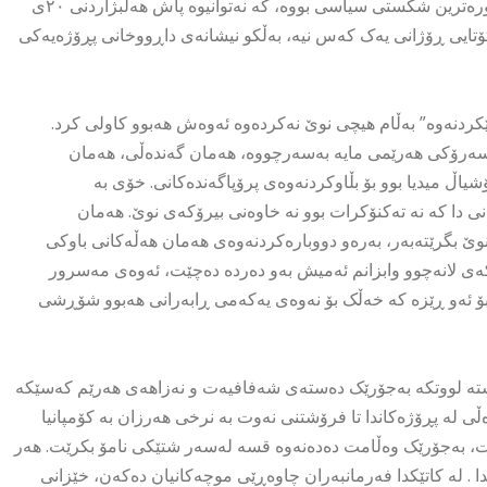
بەڵام ئەمڕۆ پاش نزیکەی شەش ساڵ، مەسرور بارزانی تووشی گەورەترین شکستی سیاسی بووە، کە نەتوانیوە پاش هەڵبژاردنی ٢٠ی
ستە تەنها کۆتایی ڕۆژانی یەک کەس نیە، بەڵکو نیشانەی داڕووخانی پڕۆژەیەکی
کردنەوە” بەڵام هیچی نوێ نەکردەوە ئەوەش هەبوو کاولی کرد.
 سەرۆکی هەرێمی مایە بەسەرچووە، هەمان گەندەڵی، هەمان
اڵ میدیا بوو بۆ بڵاوکردنەوەی پرۆپاگەندەکانی. خۆی بە
ی دا کە نە تەکنۆکرات بوو نە خاوەنی بیرۆکەی نوێ. هەمان
نوێ بگرێتەبەر، بەرەو دووبارەکردنەوەی هەمان هەڵەکانی باوکی
ەکەی لانەچوو وابزانم ئەمیش بەو دەردە دەچێت، ئەوەی مەسرور
بۆ ئەو ڕێزە کە خەڵک بۆ نەوەی یەکەمی ڕابەرانی هەبوو شۆڕشی
ەیشتە لووتکە بەجۆرێک دەستەی شەفافیەت و نەزاهەی هەرێم کەسێکە
ەڵی لە پڕۆژەکاندا تا فرۆشتنی نەوت بە نرخی هەرزان بە کۆمپانیا
یت، بەجۆرێک وەڵامت دەدەنەوە قسە لەسەر شتێکی نامۆ بکرێت. هەر
. لە کاتێکدا فەرمانبەران چاوەڕێی موچەکانیان دەکەن، خێزانی