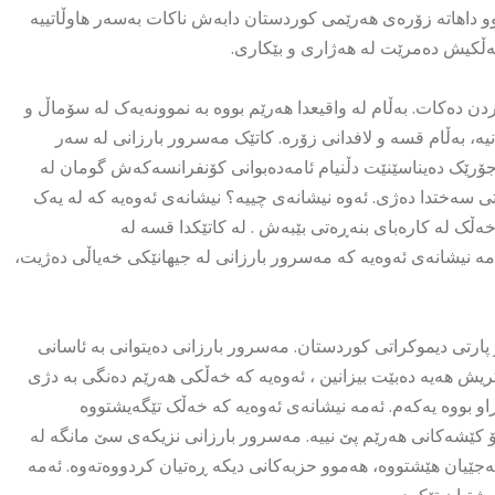
ەموو داهاتە زۆرەی هەرێمی کوردستان دابەش ناکات بەسەر هاوڵاتییە
ەڵکیش دەمرێت لە هەژاری و بێکاری.
 دەکات. بەڵام لە واقیعدا هەرێم بووە بە نموونەیەک لە سۆماڵ و
نیە، بەڵام قسە و لافدانی زۆرە. کاتێک مەسرور بارزانی لە سەر
ۆرێک دەیناسێنێت دڵنیام ئامەدەبوانی کۆنفرانسەکەش گومان لە
ی سەختدا دەژی. ئەوە نیشانەی چییە؟ نیشانەی ئەوەیە کە لە یەک
خەڵک لە کارەبای بنەڕەتی بێبەش . لە کاتێکدا قسە لە
مە نیشانەی ئەوەیە کە مەسرور بارزانی لە جیهانێکی خەیاڵی دەژیت،
ووە گەورەترین شکست بۆ پارتی دیموکراتی کوردستان. مەسرور بارزانی دەیتوانی بە ئاسانی
ش هەیە دەبێت بیزانین ، ئەوەیە کە خەڵکی هەرێم دەنگی بە دژی
ێژراو بووە یەکەم. ئەمە نیشانەی ئەوەیە کە خەڵک تێگەیشتووە
 کێشەکانی هەرێم پێ نییە. مەسرور بارزانی نزیکەی سێ مانگە لە
ەجێیان هێشتووە، هەموو حزبەکانی دیکە ڕەتیان کردووەتەوە. ئەمە