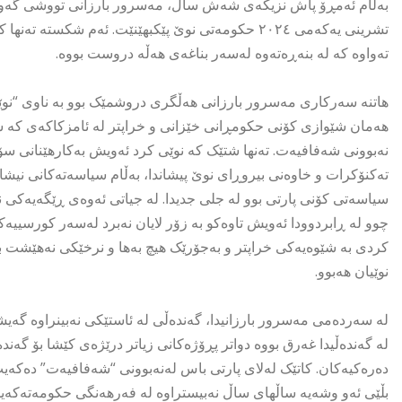
تشرینی یەکەمی ٢٠٢٤ حکومەتی نوێ پێکبهێنێت. ئەم شک
تەواوە کە لە بنەڕەتەوە لەسەر بناغەی هەڵە دروست بووە.
هاتنە سەرکاری مەسرور بارزانی هەڵگری دروشمێک بوو بە ناوی “نوێ
هەمان شێوازی کۆنی حکومڕانی خێزانی و خراپتر لە ئامزکاکەی کە
نەبوونی شەفافیەت. تەنها شتێک کە نوێی کرد ئەویش بەکارهێنانی سۆشی
تەکنۆکرات و خاوەنی بیروڕای نوێ پیشاندا، بەڵام سیاسەتەکانی نیشان
سیاسەتی کۆنی پارتی بوو لە جلی جدیدا. لە جیاتی ئەوەی ڕێگەیەکی 
چوو لە ڕابردوودا ئەویش تاوەکو بە زۆر لایان نەبرد لەسەر کورسیی
کردی بە شێوەیەکی خراپتر و بەجۆرێک هیچ بەها و نرخێکی نەهێشت 
نوێیان هەبوو.
لە سەردەمی مەسرور بارزانیدا، گەندەڵی لە ئاستێکی نەبینراوە گ
لە گەندەڵیدا غەرق بووە دواتر پڕۆژەکانی زیاتر درێژەی کێشا بۆ گەند
دەرەکیەکان. کاتێک لەلای پارتی باس لەنەبوونی “شەفافیەت” دەکە
بڵێی ئەو وشەیە ساڵهای ساڵ نەبیستراوە لە فەرهەنگی حکومەتەکەیدا 