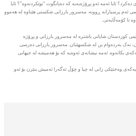
دەکرد؟ ئایا ئەمە ئەو پڕۆژەیەیە کە دەیانگوت “نوێکردنەوە”؟ ئایا
می ئەم پرسیارانە ڕوونە. مەسرور بارزانی شکستی هێناوە لە هەموو
ە تا کۆمەڵایەتی.
ێمی کوردستان شایانی باشترە لە مەسرور بارزانی و پڕۆژە
نەک بەردەوام بن لە شکسهێنان. مەسرور بارزانی دەرسی
ەی بکاتەوە. ئەمە نیشانەی ئەوەیە کە بۆ هەمیشە لە جیهانی
ەی وەختێکی زانی لە چیا و چۆڵ ئەگەرا ئەمیش بنێرن بۆ ئەو