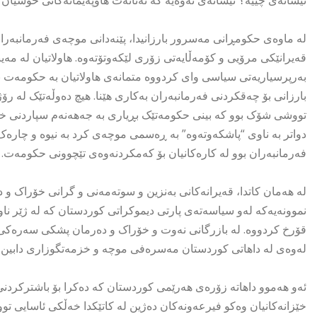
نیشانەی چییە؟ نیشانەی ئەوەیە کە تەنانەت هاوپەیمانەکانی خۆشیان پ
لە ماوەی حکومڕانی مەسرور بارزانیدا، پێنەدانی موچەی فەرمانبەرا
قەیرانێکی مرۆیی و کۆمەڵایەتی زۆری لێکەوتۆتەوە. هاولاتیان لە مەی
بەرپرسیاریەتی سیاسی وای کردووە متمانەی هاولاتیان بە حکومەت ن
بارزانی بۆ چەقکردنی فەرمانبەران بەکاری هێنا. هیچ دەوڵەتێک لە رۆژ
تووشی شۆک بوو کە بینی حکومەتێک بڕیاری بە جەهەنەم سپاردنی خە
دواتر بە ناوی “پاشکەوتەوە” بە ڕەسمی موچەی کرد بە نیوە و چارەک 
فەرمانبەران بوو لە کارەکانیان بۆ کەمکردنەوەی تێچوونی حکومەت.
لە هەمان کاتدا، قەیرانەکانی بەنزین و سوتەمەنی و گرانی خۆراک و
نموونەیەکە لەو سیاسەتەی پارتی دیموکراتی کوردستان کە لە ژێر ناو
قۆرخ کردووە. لە بازرگانی نەوت و خۆراک و دەرمان پشکی سەرەکی هی ئ
لەوەی لە داهاتی کوردستان مەسرەفی موچە و خزمەتگوزاری دابین 
ئەو هەموو داهاتە زۆرەی هەرێمی کوردستان کە دەکرا بۆ باشترکردنی ژ
خێزانەکانیان وەکو فیرعەونەکان دەژین لە کاتێکدا خەڵکی ئاسایی تو