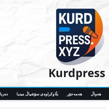
Ski
t
conten
Kurdpress
هەواڵ
هەمەجۆر
بڵاوکراوەی سۆشیاڵ میدیا
دەربا