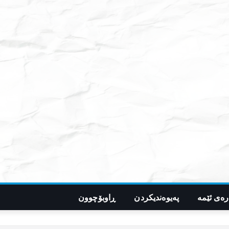
رەی ئێمە
پەیوەندیکردن
ڕاوبۆچوون