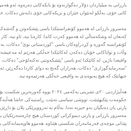
بارزانی بە میلیاردان دۆلار دەگوازنەوە بۆ بانکەکانی دەرەوە. ئەو ه
کانی خۆی، بەڵکو لەنێوان خێزان و نزیکەکانی خۆی دابەش دەکات. خ
مەسرور بارزانی لە هەموو کۆنفرانسێکدا باسی پێشکەوتن و گەشەکردن
کەنعان لە وشکەساڵی لە هەموو کەرت کاندا. کارەبا نیە، ئاو نیە، کار 
کۆنفرانسە گەورە و کڕدراوەکان باسی “کوردستانی نوێ” دەکات، بەج
وڵات و تواناکانی خۆیان دەکەن. لەکاتێکدا خەڵکی هەرێم لە مەعیشەت
واقیعدا ناژین. لە کاتێکدا ئەو باسی “پێشکەوتنی تەکنەلۆجی” دەکات، 
“سەرمایەگوزاری” دەکات، هەزاران گەنج بە دوای کاردا دەگەڕێن. ئە
جیهانێک کە هیچ پەیوەندی بە واقیعی خەڵکی هەرێمەوە نیە.
هەڵبژاردنی ٢٠ی تشرینی یەکەمی ٢٠٢٤ ب
حکومەت پێکبهێنێت، تووشی سیاسی نەبێت. ڕاستیەکی حاشا هەڵنەگری
پارتی یان دەنگیان بەو حیزبە نەدا، بەڵام بە تەزوویرێکی پلان بۆ داڕ
مەسرور بارزانی و پارتی دیموکراتی کوردستان هیچ چارەسەرێکیان بۆ
پێدانی موچەی فەرمانبەران شکستی هێناوە. هەموو هاوپەیمانەکانی ب