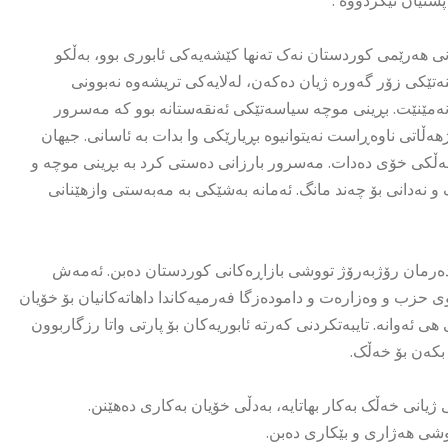
شتیان تێکردووە .
نی هەرێمی کوردستان نەک تەنها کێشەیەکی ئابوری بوو، بەڵکو
نەتێکی زۆر گەورە ژیان دەکەن، لەلایەکی تریشەوە نەبوونی
ەمێنێت. بڕینی موچە سیاسەتێکی ئەنقەستانە بوو کە مەسرور
هەڵاتی ناوەڕاست نەیتوانیوە بڕیارێکی وا بدات بە ئاسانی. جیهان
ڵکی خۆی دەدات. مەسرور بارزانی دەستی کرد بە بڕینی موچە و
و نەدانی بۆ چەند مانگ. ئەمانە بەشێکی بە مەبەستی وازهێنانی
 دەرمان رۆژبەرۆژ تووشی بازاڕەکانی کوردستان دەبن. ئەمەش
ی حزب و وەزارەت و دامودەزگا فەرمیەکاندا داهاتەکانیان بۆ خۆیان
ەوانە. تایبەتکردنی کەرتە ئابوریەکان بۆ پارتی واتا رزگاربوون
بکەن بۆ خەڵک.
یانی خەڵک بەکار بهاتایە، بەدڵی خۆیان بەکاری دەهێنن.
وشی هەژاری و بێکاری دەبن.