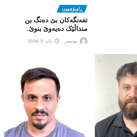
ڕاوبۆچوون
تفەنگەکان بێ دەنگ بن
منداڵێک دەیەوێ بنوێ.
نوسەر
ئاب 5, 2026