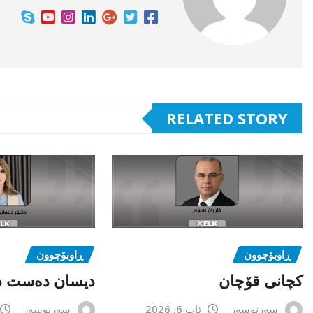
RELATED STORY
ڕاوبۆچوون
ڕاوبۆچوون
کچانی قۆچان
دیسان دەست د
سەرنوسەر
ئاب 6, 2026
سەرنوسەر