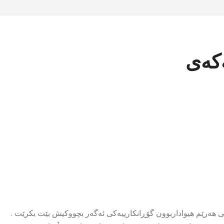
ەکەی
ووە سەرۆکوەزیران، خەڵکی هەرێم هیواداربوون گۆڕانکارییەکی ئەگەر بچووکیش بێت بکرێت .