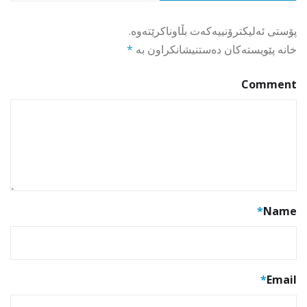
پۆستی ئەلیکترۆنییەکەت بڵاوناکرێتەوە.
خانە پێویستەکان دەستنیشانکراون بە
*
Comment
*
Name
*
Email