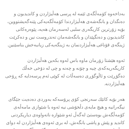
بەداخەوە کۆمەڵگەی ئێمە لە پرسی هەڵبژاردن و کاندیدبون و
دەنگدان و بانگەشەی هەڵبژاردندا کۆمەڵگەیەکی پێنەگەیشتووین،
بۆیە زۆرترین کاریگەری سلبی لەسەرمان هەیە، پێوەرەکانی
کاندیدبون و دەنگپێدان و بانگەشەمان تەندروست نین و دەکرێت
ژینگەی قۆناغی هەڵبژاردنمان بە ژینگەیەکی زیانبەخش بناسێنین.
ئەوە هێشتا زۆرمان ماوە باس لەوە بکەین هەڵبژاردن
کاریگەریەکەی چیە و چۆنە و چەنە و چی لە دۆخی خەڵك
دەگۆڕێت و ئاڵوگۆڕی دەسەڵات لە کوێی ئەم پرسەدایە کە ڕۆحی
هەڵبژاردنە.
هەر بۆیە کاتێك سەرنجی کۆی پرۆسەکە بەوردی دەدەیت جێگای
نیگەرانیە و هیچ مایەی دڵخۆشی نیە ئەوە با شێوازی مامەڵەی
کۆمەڵگەش بوەستێ لەگەڵ ئەو شێوازە ناتەواوەی دیاریکردنی
کاندید و پێش و پاشی بانگەش، لە بری ئەوەی هەڵبژاردن لە دوای