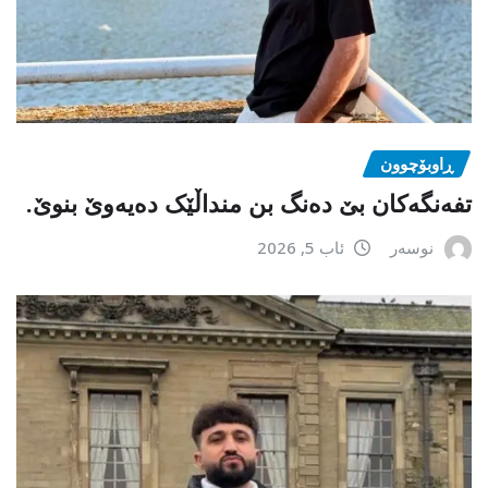
ڕاوبۆچوون
تفەنگەکان بێ دەنگ بن منداڵێک دەیەوێ بنوێ.
نوسەر
ئاب 5, 2026