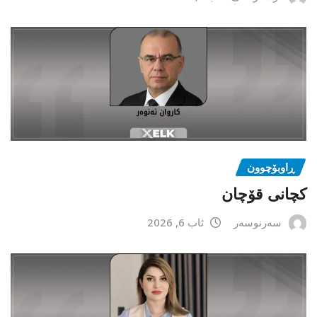
ڕاوبۆچوون
کچانی قۆچان
سەرنوسەر
ئاب 6, 2026