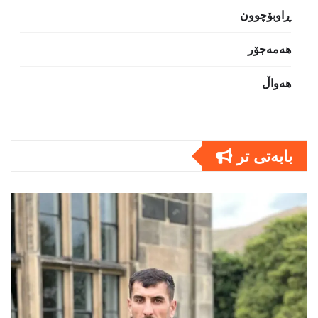
ڕاوبۆچوون
هەمەجۆر
هەواڵ
بابەتى تر