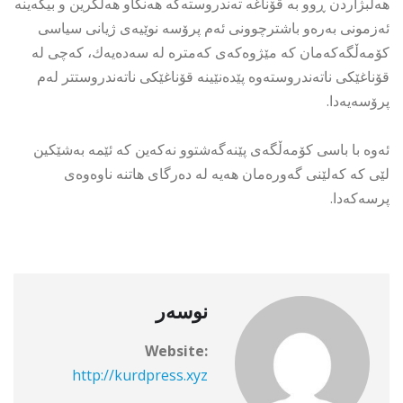
هەڵبژاردن ڕوو بە قۆناغە تەندروستەکە هەنگاو هەڵگرین و بیکەینە
ئەزمونی بەرەو باشترچوونی ئەم پرۆسە نوێیەی ژیانی سیاسی
کۆمەڵگەکەمان کە مێژوەکەی کەمترە لە سەدەیەك، کەچی لە
قۆناغێکی ناتەندروستەوە پێدەنێینە قۆناغێکی ناتەندروستتر لەم
پرۆسەیەدا.
ئەوە با باسی کۆمەڵگەی پێنەگەشتوو نەکەین کە ئێمە بەشێکین
لێی کە کەلێنی گەورەمان هەیە لە دەرگای هاتنە ناوەوەی
پرسەکەدا.
نوسەر
Website:
http://kurdpress.xyz