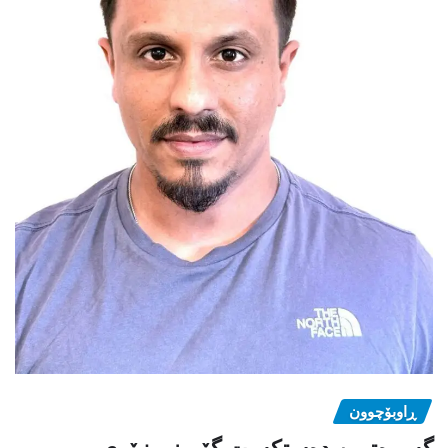
ڕاوبۆچوون
گەورەترین دەستکەوت گۆڕینی زۆری و