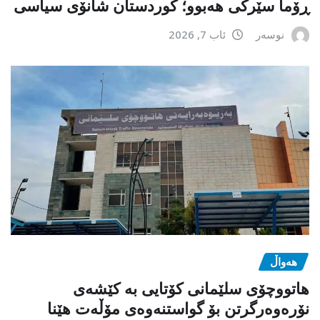
ڕۆما سێرکی هەبوو؛ کوردستان شانۆی سیاسی
نوسەر
ئاب 7, 2026
هەواڵ
هاتووچۆی سلێمانی کۆتایی بە کێشەی
نۆرەوەرگرتن بۆ گواستنەوەی مۆڵەت هێنا