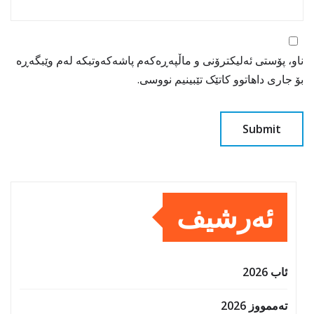
ناو، پۆستی ئەلیکترۆنی و ماڵپەڕەکەم پاشەکەوتبکە لەم وێبگەڕە
بۆ جاری داهاتوو کاتێک تێبینیم نووسی.
ئەرشیف
ئاب 2026
تەممووز 2026