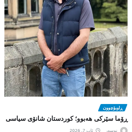
ڕاوبۆچوون
ڕۆما سێرکی هەبوو؛ کوردستان شانۆی سیاسی
نوسەر
ئاب 7, 2026