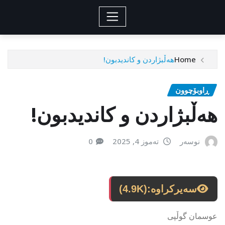
Home
هەڵبژاردن و کاندیدبون!
ڕاوبۆچوون
هەڵبژاردن و کاندیدبون!
نوسەر
تەموز 4, 2025
0
سەیرکراوە:
(4.9K)
عوسمان گوڵپی