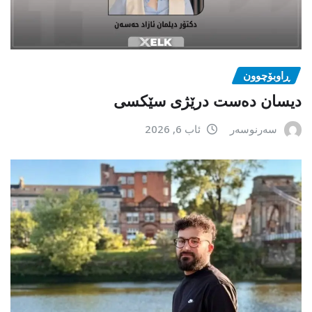
ڕاوبۆچوون
دیسان دەست درێژی سێکسی
سەرنوسەر
ئاب 6, 2026