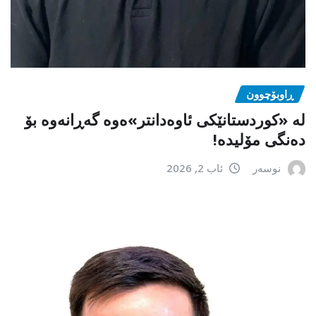
ڕاوبۆچوون
لە «کوردستانێکی ئاوەدانتر»ەوە گەڕانەوە بۆ
دەنگی مۆلیدە!
نوسەر
ئاب 2, 2026