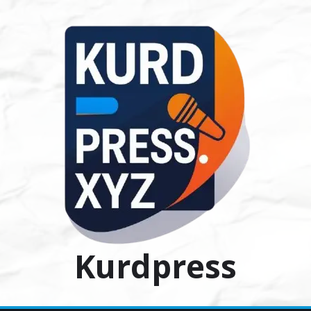
Ski
t
conten
Kurdpress