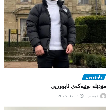
ڕاوبۆچوون
مۆدێلە نوێیەکەى ئابووریی
نوسەر
ئاب 3, 2026