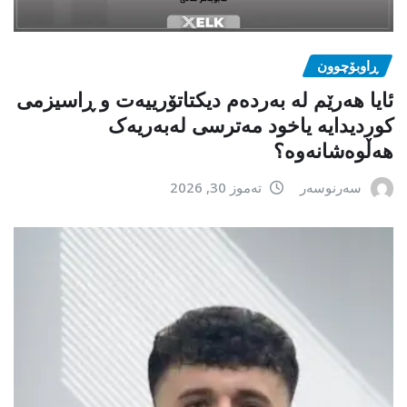
ڕاوبۆچوون
ئایا هەرێم لە بەردەم دیکتاتۆرییەت و ڕاسیزمی
کوردیدایە یاخود مەترسی لەبەریەک
هەڵوەشانەوە؟
سەرنوسەر
تەموز 30, 2026