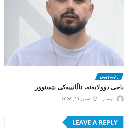
ڕاوبۆچوون
باجی دوولایەنە، تاڵانییەکی بێسنوور
نوسەر
تەموز 29, 2026
LEAVE A REPLY