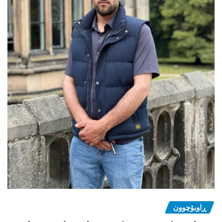
ڕاوبۆچوون