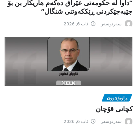
“داوا لە حكومەتی عێراق دەكەم هاریكار بن بۆ
جێبەجێكردنی ڕێككەوتنی شنگال”
سەرنوسەر
ئاب 6, 2026
ڕاوبۆچوون
کچانی قۆچان
سەرنوسەر
ئاب 6, 2026