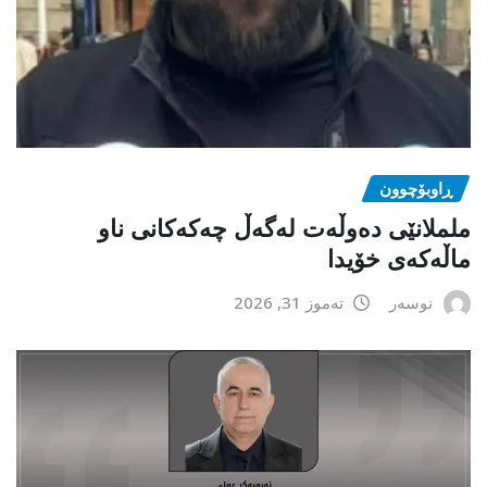
ڕاوبۆچوون
ململانێی دەوڵەت لەگەڵ چەکەکانی ناو
ماڵەکەی خۆیدا
نوسەر
تەموز 31, 2026