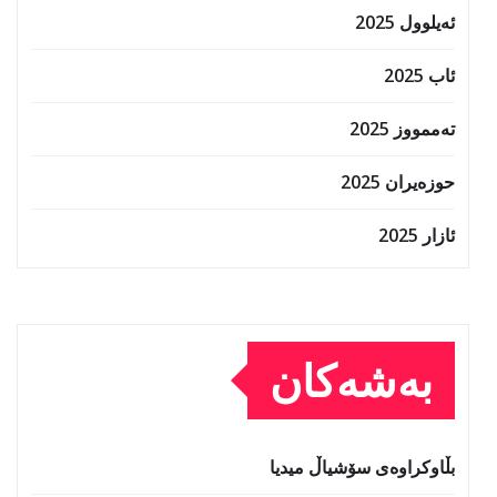
ئەیلوول 2025
ئاب 2025
تەممووز 2025
حوزه‌یران 2025
ئازار 2025
بەشەکان
بڵاوکراوەی سۆشیاڵ میدیا