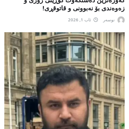
زەوەندی بۆ نەبوونی و قاتوقڕی!
نوسەر
ئاب 1, 2026