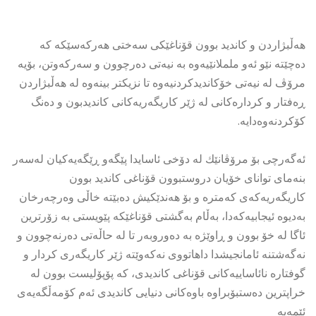
هەڵبژاردن و کاندید بوون قۆناغێکی سەختی هەرکەسێکە کە
دەچێتە نێو ئەو ململانێیەوە بە نیەتی دەرچوون و سەرکەوتن، بۆیە
مرۆڤ لە نیەتی خۆکاندیدکردنیەوە تا نزیکتر بینەوە لە هەڵبژاردن
ڕەفتار و کردارەکانی لە ژێر کاریگەریەکانی کاندیدبون و دەنگ
کۆکردنەوەدایە.
ئەگەرچی بۆ مرۆڤانێك لە دۆخی ئاسایدا پێگەو ڕێگەیەکیان لەسەر
بنەمای توانای خۆیان دروستبوون قۆناغی کاندید بوون
کاریگەریەکەی کەمترە و بۆ هەندێکیش دەبێتە خاڵی وەرچەرخان
بەدیوە ئیجابیەکەدا، بەڵام بەگشتی قۆناغێکە پێویستی بە زۆرترین
ئاگا لە خۆ بوون و ڕاوێژە بە دەوروبەر تا لە حاڵەتی دەرنەچوون و
نەگەشتنە ئامانجیشدا داهاتووی نەکەوێتە ژێر کاریگەری کردار و
گوفتارە نائاساییەکانی قۆناغی کاندیدی، کە پۆپۆلیست بوون لە
خراپترین دەستبۆبراوە باوەکانی دنیایی کاندیدی ئەم کۆمەڵگەیەی
ئێمەیە