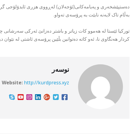
دەستپێشخەری و پەیامەکانی(ئۆجەلان) لەڕووی هزری ئایدۆلۆجی گرنگ
بەڵام تاک لایەنە نابێت بە پرۆسەی تەواو.
تورکیا ئێستا لە هەموو کات زیاتر و باشتر دەزانێ ئەرکی سەرشانی چ
کردار هەنگاوی نا، ئەو کاتە دەتوانین بڵێین پرۆسەی ئاشتی لە نێوان د
نوسەر
Website:
http://kurdpress.xyz