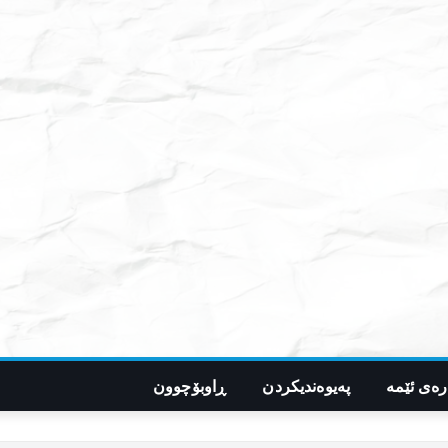
رەی ئێمە
پەیوەندیکردن
ڕاوبۆچوون