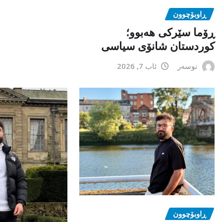
ڕاوبۆچوون
ڕۆما سێرکی هەبوو؛
کوردستان شانۆی سیاسی
نوسەر
ئاب 7, 2026
ڕاوبۆچوون