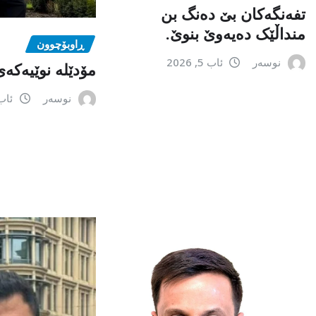
تفەنگەکان بێ دەنگ بن
منداڵێک دەیەوێ بنوێ.
ڕاوبۆچوون
نوسەر
ئاب 5, 2026
مۆدێلە نوێیەکەى
نوسەر
ئاب 3, 6