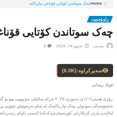
Home
چەک سوتاندن کۆتایی قۆناغی نیازپاکیە
ڕاوبۆچوون
چەک سوتاندن کۆتایی قۆناغی
نوسەر
تەموز 14, 2025
0
سەیرکراوە:
(6.0K)
فوئاد زیندانی
ڕۆژی هەینی(١١) ی تەموزی ٢٠٢٥ چرکە ساتێکی
بەشێوەیەکی سونبولی وەک نیاز پاکیەک لە پێناو بەرەوپێش چوونی پر
لەلایەن پارتی کرێکارانی کوردستان(پەکەکە) لەسەر داوای ڕێبەرەکەیا