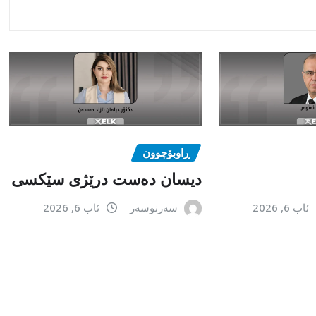
ڕاوبۆچوون
دیسان دەست درێژی سێکسی
ئاب 6, 2026
سەرنوسەر
ئاب 6, 2026