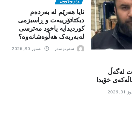
ڕاوبۆچوون
ئایا هەرێم لە بەردەم
دیکتاتۆرییەت و ڕاسیزمی
کوردیدایە یاخود مەترسی
لەبەریەک هەڵوەشانەوە؟
سەرنوسەر
تەموز 30, 2026
ت لەگەڵ
اڵەکەی خۆیدا
3, 2026