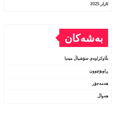
ئازار 2025
بەشەکان
بڵاوکراوەی سۆشیاڵ میدیا
ڕاوبۆچوون
هەمەجۆر
هەواڵ