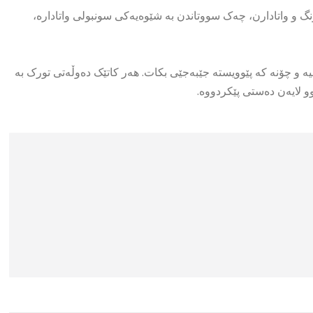
 و واتادارن، چەک سووتاندن بە شێوەیەکی سونبولی واتادارە،
یە و چۆنە کە پێوویستە جێبەجێی بکات. هەر کاتێک دەوڵەتی تورک بە
وو لایەن دەستی پێکردووە.