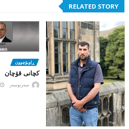
RELATED STORY
ڕاوبۆچوون
کچانی قۆچان
سەرنوسەر