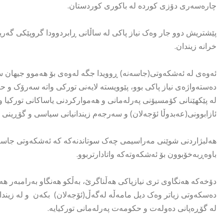
چارەسەری دۆزی کوردە لە باکوری کوردستان.
پێشتریش دوو جار وەک نیاز پاکی لە ساڵانی ڕابردوودا گروپێکی گەریل
خرانە زیندان.
ئەوەی لە ئەشکەوتی(جاسەنە) ڕوویدا جگە لەوەی بۆ هەموو جیهان سەل
دەستەواژەی نیاز پاکی بوو، پێوویستە لایەنی تورکی واتە سەرۆک و 
لە پێکهێنانی کۆمسیۆنی پەرلەمانی و هەموارکردنی یاساکانی تورکیا و
ئازابوونی(عەبدوڵا ئۆجەلان) و سەرجەم زیندانیانی سیاسی و گۆڕینی
هەلبژاردنی شوێنی مەراسیمی چەک سوتاندنەکە کە ئەشکەوتی جاسەنەی
باوەڕبەخۆبوون بۆ ئەشکەوتەکە واتادارتربوو.
دۆخەکە هەنگاوی تری نیازپاکی هەڵناگرێ، بەڵکو هەنگاو بەرامبەر هەنگ
دەسکەوتی زیاتر وەک دیل مامەڵە لەگەڵ(ئۆجەلان) بکەن و لە زیندان 
لە گۆڕەپانی دەولەت و حکومەت پەرلەمانی تورکیایە.