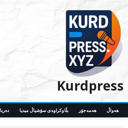
Ski
t
conten
Kurdpress
هەواڵ
هەمەجۆر
بڵاوکراوەی سۆشیاڵ میدیا
دەربا