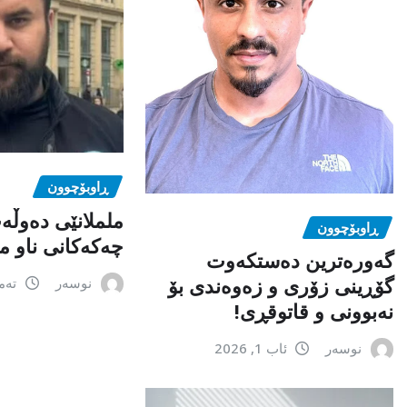
ڕاوبۆچوون
ململانێی دەوڵە
ڕاوبۆچوون
چەکەکانی ناو م
گەورەترین دەستکەوت
گۆڕینی زۆری و زەوەندی بۆ
نوسەر
تەموز 1
نەبوونی و قاتوقڕی!
نوسەر
ئاب 1, 2026