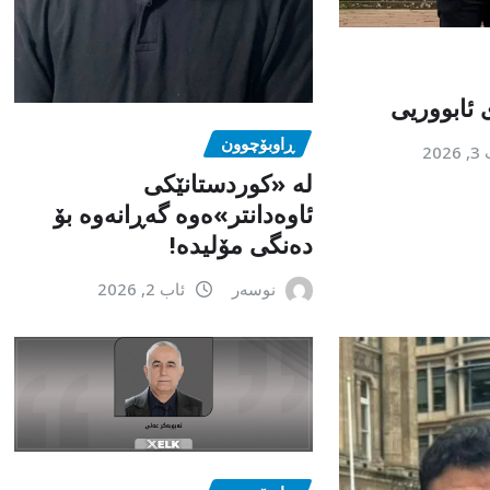
 ئابووریی
ڕاوبۆچوون
202
لە «کوردستانێکی
ئاوەدانتر»ەوە گەڕانەوە بۆ
دەنگی مۆلیدە!
نوسەر
ئاب 2, 2026