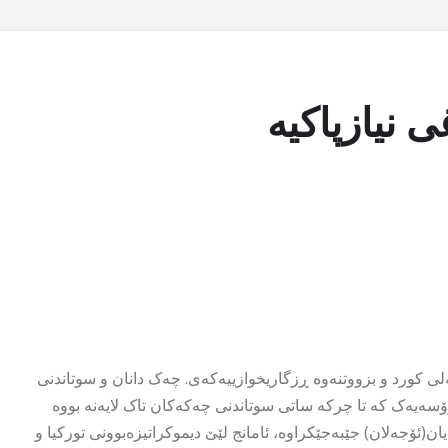
 نیازپاکیە
 مێژوویی بوو بۆ گەلی کورد و بزووتنەوە ڕزگاریخوازییەکەی. چەک دانان و سوتاندنی
ۆسەیەک کە تا چرکە ساتی سوتاندنی چەکەکان تاک لایەنە بووە
ن(ئۆجەلان) جێبەجێکراوە، ئامانج لێێ دیموکراتیزەبوونی تورکیا و