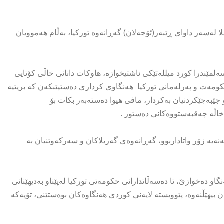
ا لەسەر داوای ڕێبەر(ئۆجەلان) گەڕانەوە تورکیا، بەڵام هەموویان
مێندرا کورد میللەتێکی ئاشتیخوازە، هاوکات دانانی خاڵی کۆتایی
حکومەت و پەرلەمانی تورکیا هەنگاوی کرداری دەستپێبکەن کە بریتیە
 جێبەجێکردنیان بەکردار، مافی هیوا دەستەبەر بکات بۆ
 خاڵە چەقبەستووەکانی دەستور .
ە زۆر واتاداربوو، گەڕانەوەی گەریلاکان و سەرکەوتنیان بە
او دەخوازێ، تا دەسەڵاتدارانی حکومەتی تورکیا لەپێناو بەدیهێنانی
بیهێڵنەوە، پێوویستە لایەنی کوردی هەنگاوەکان بوەستێنی، تۆپەکە