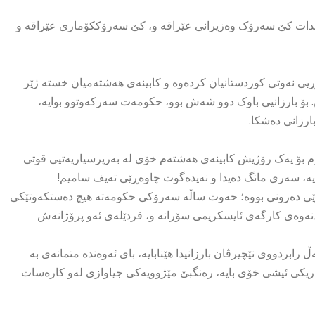
ر بدات کێ سەرۆک وەزیرانی عێراقە و، کێ سەرۆککۆماری عێراقە و
بۆڕیی نەوتی کوردستانیان کردەوە و کابینەی هەشتەمیان خستە ژێر
 بۆ بارزانیی باوک دوو شەش بوو، حکومەت سەرکەوتوو بوایە،
بارزانی دەشکا.
 بۆ یەک رۆژیش کابینەی هەشتەم خۆی لە بەرپرسیاریەتیی قوتی
یە، سەری مانگ دەیدا و نەیدەگوت چاوەڕێی تەیف سامیم!
گرێی دەرونی بووە؛ حەوت ساڵە سەرۆکی حکومەتە هیچ دەستکەوتێکی
نەوەی کارگەی ئایسکریمی سۆرانە و، قردێلەی ئەو پرۆژانەش
ابردووی نێچیرڤان بارزانیدا هێنابایە، بای ئەوەندە متمانەی بە
ریکی ئیشی خۆی بایە، رەنگبێ مێژوویەکی جیاوازی لەو کارەسات