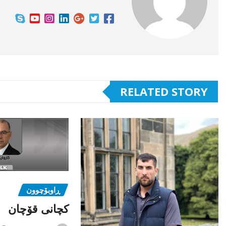
RELATED STORY
ڕاوبۆچوون
کچانی قۆچان