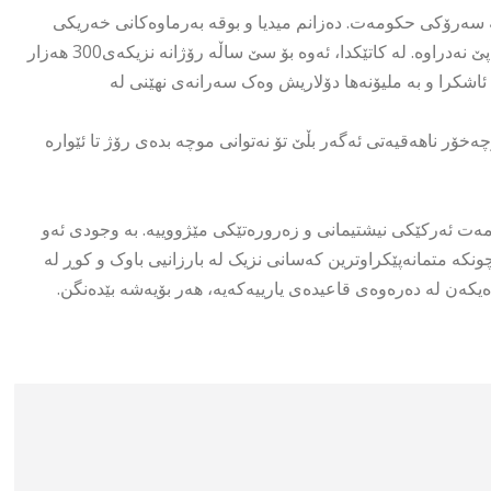
ە سەرۆکی حکومەت. دەزانم میدیا و بوقە بەرماوەکانی خەریکی
هۆنینەوە و پاڵەوانسازین لە پیاوێک کە دوو مانگە موچەی هاووڵاتیانی پێ نەدراوە. لە کاتێکدا، ئەوە بۆ سێ ساڵە رۆژانە نزیکەی300 هەزار
کەی 300 ملیار دینار وەک باجی ئاشکرا و بە ملیۆنەها دۆلاریش وەک سەرانەی نهێنی لە
خۆر ناهەقیەتی ئەگەر بڵێ تۆ نەتوانی موچە بدەی رۆژ تا ئێوارە
ەت ئەرکێکی نیشتیمانی و زەرورەتێکی مێژووییە. بە وجودی ئەو
نکە متمانەپێکراوترین کەسانی نزیک لە بارزانیی باوک و کوڕ لە
یکەن لە دەرەوەی قاعیدەی یارییەکەیە، هەر بۆیەشە بێدەنگن.