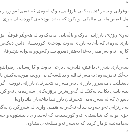
*
بوغرایی و سەرکێشییەکانی بارزانیی باوک لەوەی کە دەبێ ئەو بڕیا
مل لەبەر ملنانی مالیکی، وایکرد کە بەغدا بودجەی کوردستان ببڕێ.
*
ئەوێ رۆژێ، بارزانیی باوک و تاڵەبانی، بەیەکەوە لە هەوڵێر قوفڵی 
باری ئەوەی کە بڵێ بە پارەی نەوت بودجەی کوردستان دابین دەکەین.
کارتی ئەو بەرامبەر بەغدا بەهێز دەبوو. سەرکەوتوو نەبوایە نێچیرڤان 
*
سەرباری شەڕی داعش، دابەزینی نرخی نەوت و کارەساتی ریفراندۆم
خەڵک نەدزییەوە؛ بە هەر قەللە و دەللەیەک بێ روبعە موچەیەکیش با
دەشڵێت ، مەسرور بارزانی بەرامبەر بە نێچیرڤان بارزانی تووشی 
نییە باسی بکات، یەکێک لە گەورەترین پرۆژەکانی سەردەمی ئەو کرد
دەبڕێ کە لە سەردەمی نێچیرڤان بارزانیدا بناغەیان داندراوە!
بە درێژایی ئەو حەوت ساڵە ئەگەر بە هێمنی وازی لە شەڕکردن لەگەڵ ر
خۆی بوایە کە شایستەی ئەو کورسییەیە کە لەسەری دانیشتووە و خە
نەهامەتییە تۆمار کردبا کە بەسەر ئەو میللەتەی هێناوە.
*