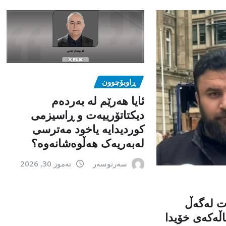
ڕاوبۆچوون
ئایا هەرێم لە بەردەم
دیکتاتۆرییەت و ڕاسیزمی
کوردیدایە یاخود مەترسی
لەبەریەک هەڵوەشانەوە؟
سەرنوسەر
تەموز 30, 2026
ت لەگەڵ
اڵەکەی خۆیدا