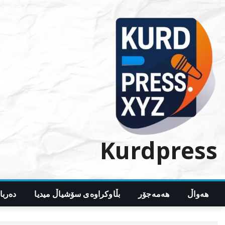
Ski
t
conten
Kurdpress
هەواڵ
هەمەجۆر
بڵاوکراوەی سۆشیاڵ میدیا
دەربا