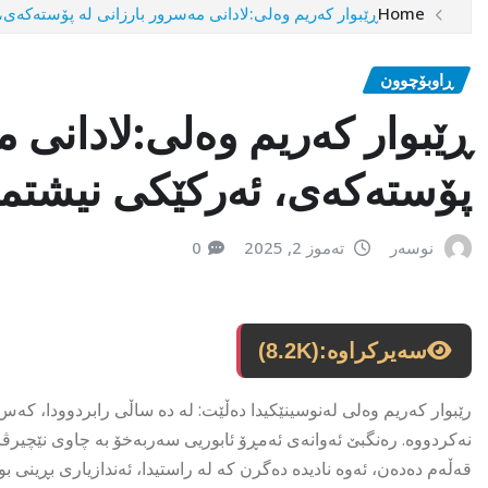
Home
ڕێبوار کەریم وەلی:لادانی مەسرور بارزانی لە پۆستەکەی، 
ڕاوبۆچوون
ڕێبوار کەریم وەلی:لادانی م
پۆستەکەی، ئەرکێکی نیشتمان
نوسەر
تەموز 2, 2025
0
سەیرکراوە:
(8.2K)
رێبوار کەریم وەلی لەنوسینێکیدا دەڵێت: لە دە ساڵی رابردوودا، کە
نەکردووە. رەنگبێ ئەوانەی ئەمڕۆ ئابوریی سەربەخۆ بە چاوی نێچیرڤان
قەڵەم دەدەن، ئەوە نادیدە دەگرن کە لە راستیدا، ئەندازیاری بڕینی بود