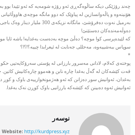
چەند رۆژێکی دیکە ساڵوەگەڕی ئەو رۆژە شومەیە کە ئەو تێیدا بوو ب
بەرمیل نەوت دەفرۆشێ، مانگانە نزی
دەوڵەمەندەکان دەستێنێ!
کە لێیدەپرسی کوا موچە؟ دەڵێ موچە بەدەست بەغدایە! باشە ئایا موچە
سوپاس ببەشییەوە، مەحللی جەنابت لە ئیعرابدا چییە؟!؟!؟
*
پوختەی کەلام، لادانی مەسرور بارزانی لە پۆستی سەرۆکایەتیی حکوم
قەت کێشەکان لە گەڵ بەغدا چارە نابن و هەموو چارەکانیش کاتین. چو
بەغدان، ئەوانیش سور دەزانن کە ئەو هەژمونخوازییەی باوک و کوڕ دە
ئەوانیش ئەوە دەبینن کە کێشەکە بارزانیی باوک کوڕن نەک بەغدا.
نوسەر
Website:
http://kurdpress.xyz