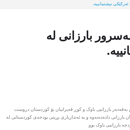
ئەرکێکی نیشتمانییە.
ەسرور بارزانی لە
ییە.
س بەقەدەر بارزانیی باوک و کوڕ قەیرانیان بۆ کوردستان دروست
 بارزانی دادەدەنەوە و بە ئەندازیاری بڕینی بودجەی کوردستانی لە
جە بارزانیی باوک بوو.