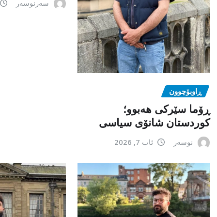
سەرنوسەر
ڕاوبۆچوون
ڕۆما سێرکی هەبوو؛
کوردستان شانۆی سیاسی
نوسەر
ئاب 7, 2026