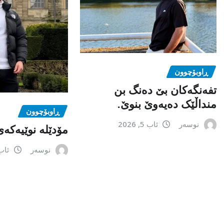
ڕاوبۆچوون
تفەنگەکان بێ دەنگ بن
منداڵێک دەیەوێ بنوێ.
ڕاوبۆچوون
نوسەر
ئاب 5, 2026
مۆدێلە نوێیەکەى
نوسەر
ئاب 3, 6