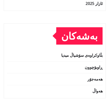
ئازار 2025
بەشەکان
بڵاوکراوەی سۆشیاڵ میدیا
ڕاوبۆچوون
هەمەجۆر
هەواڵ