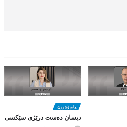
ڕاوبۆچوون
دیسان دەست درێژی سێکسی