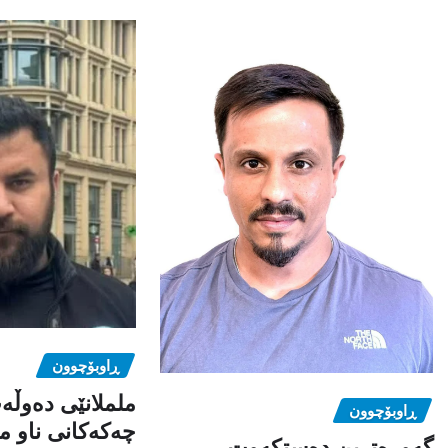
ڕاوبۆچوون
ململانێی دەوڵە
ڕاوبۆچوون
چەکەکانی ناو م
گەورەترین دەستکەوت