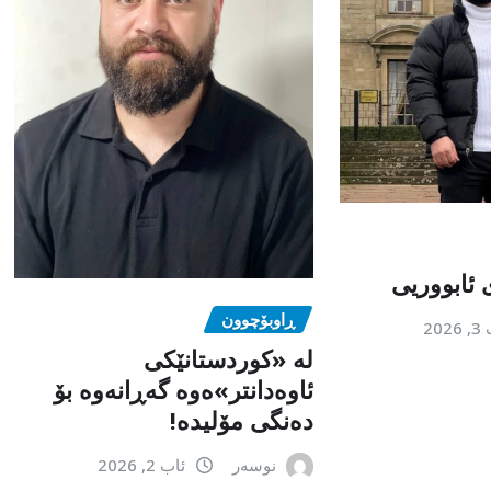
 ئابووریی
ڕاوبۆچوون
202
لە «کوردستانێکی
ئاوەدانتر»ەوە گەڕانەوە بۆ
دەنگی مۆلیدە!
نوسەر
ئاب 2, 2026