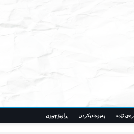
رەی ئێمە
پەیوەندیکردن
ڕاوبۆچوون